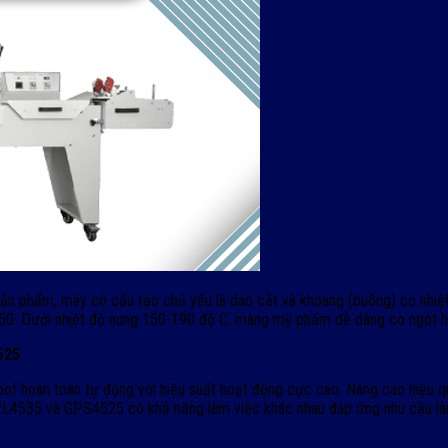
ói sản phẩm, máy có cấu tạo chủ yếu là dao cắt và khoang (buồng) co nhi
450. Dưới nhiệt độ nung 150-190 độ C, màng mỹ phẩm dễ dàng co ngót h
525
n toàn tự động với hiệu suất hoạt động cực cao. Nâng cao hiệu quả củ
 GPL4535 và GPS4525 có khả năng làm việc khác nhau đáp ứng nhu cầu là