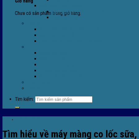
Giỏ hàng
Máy Móc Công Nghiệp
Máy Hàn Miệng Túi FR-770
Chưa có sản phẩm trong giỏ hàng.
Máy Đóng Đai FOREVER
Dịch vụ
Sửa Chữa Máy Bọc Màng Co POF
Sửa Chữa Biến Tần
Đóng gói gia công màng co nhiệt
Tin Tức
Màng co nhiệt
Máy bọc màng co
Dich vụ bọc màng co
Hướng dẫn kỹ thuật
Sửa chữa máy co màng
Tuyển dụng
Liên hệ
Tìm kiếm:
Tin tức
,
TIn tức máy bọc màng co
Tìm hiểu về máy màng co lốc sữa,