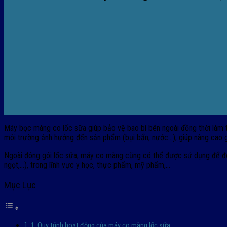
Máy bọc màng co lốc sữa giúp bảo vệ bao bì bên ngoài đồng thời làm 
môi trường ảnh hưởng đến sản phẩm (bụi bẩn, nước…); giúp nâng cao gi
Ngoài đóng gói lốc sữa, máy co màng cũng có thể được sử dụng để đón
ngọt,…), trong lĩnh vực y học, thực phẩm, mỹ phẩm,…
Mục Lục
1. Quy trình hoạt động của máy co màng lốc sữa