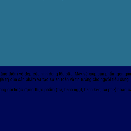
tăng thêm vẻ đẹp của hình dạng lốc sữa. Máy sẽ giúp sản phẩm gọn gàn
á trị của sản phẩm và tạo sự an toàn và tin tưởng cho người tiêu dùng.
g gói hoặc đựng thực phẩm (trà, bánh ngọt, bánh kẹo, cà phê) hoặc các