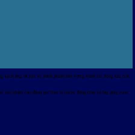
g, sạch đẹp và bảo vệ thành phẩm bên trong; tránh tác động xấu của
 sản phẩm cần đóng gói theo lô (nước đóng chai, sổ tay, giấy, nước