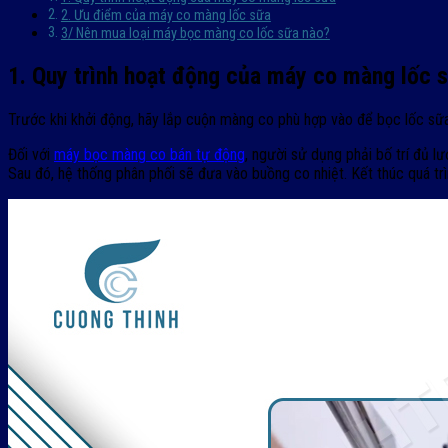
2. Ưu điểm của máy co màng lốc sữa
3/ Nên mua loại máy bọc màng co lốc sữa nào?
1. Quy trình hoạt động của máy co màng lốc 
Trước khi khởi động, hãy lắp cuộn màng co phù hợp vào để bọc lốc sữ
Đối với
máy bọc màng co bán tự động
, người sử dụng phải bố trí đủ
Sau đó, hệ thống phân phối sẽ đưa vào buồng co nhiệt. Kết thúc quá tr