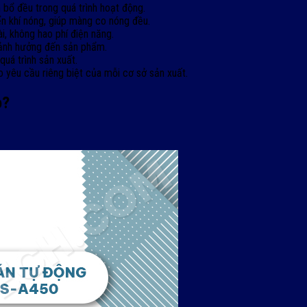
bổ đều trong quá trình hoạt động.
ển khí nóng, giúp màng co nóng đều.
i, không hao phí điện năng.
 ảnh hưởng đến sản phẩm.
uá trình sản xuất.
o yêu cầu riêng biệt của mỗi cơ sở sản xuất.
o?