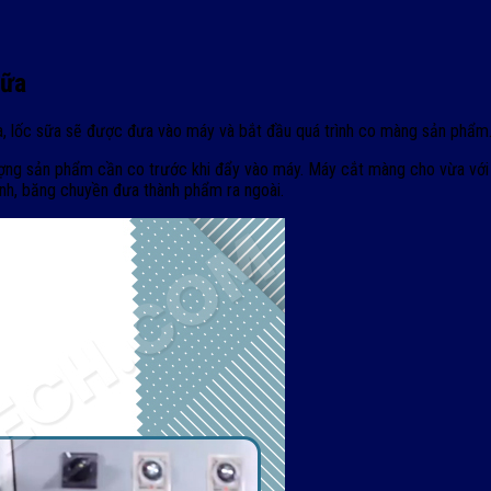
sữa
a, lốc sữa sẽ được đưa vào máy và bắt đầu quá trình co màng sản phẩm
 lượng sản phẩm cần co trước khi đẩy vào máy. Máy cắt màng cho vừa v
ình, băng chuyền đưa thành phẩm ra ngoài.