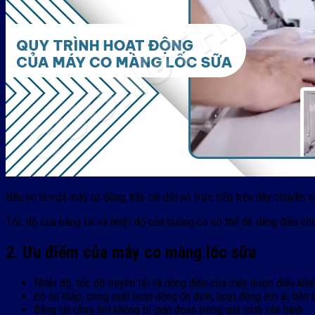
Nếu nó là một máy tự động, hãy cài đặt nó trực tiếp trên dây chuyền 
Tốc độ của băng tải và nhiệt độ của buồng co có thể dễ dàng điều ch
2. Ưu điểm của máy co màng lốc sữa
Nhiệt độ, tốc độ truyền tải và dòng điện của máy được điều khiển
Độ ồn thấp, công suất hoạt động ổn định, hoạt động êm ái, bền b
Băng tải chạy êm không bị gián đoạn trong quá trình vận hành.