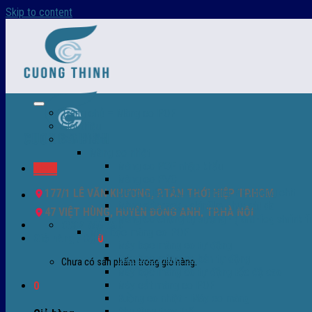
Skip to content
Trang chủ – Màng co POF
Giới thiệu
Sản Phẩm
Màng co nhiệt
Màng co POF nhập khẩu
Menu
Màng co PVC
Màng quấn PALLET- màng PE- màng chit
177/1 LÊ VĂN KHƯƠNG, P.TÂN THỚI HIỆP TP.HCM
Màng skinpack - skinfilm - hút sát da
47 VIỆT HÙNG, HUYỆN ĐÔNG ANH, TP.HÀ NỘI
Màng co chống tụ sương - ( anti-fog shrink fi
0932 756 950
Máy bọc màng co POF
Giỏ hàng /
0
₫
0
Máy bọc màng co tự động
Máy bọc màng co bán tự động
Chưa có sản phẩm trong giỏ hàng.
Máy bọc màng co tự động tốc độ cao
Máy cắt màng co POF
0
Buồng co nhiệt - Máy co màng
Phụ tùng thay thế