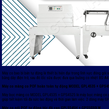
Máy co bao bì bán tự động là thiết bị hiện đại trong lĩnh vực đóng g
bằng dây điện trở, sau đó lốc sữa được đưa qua buồng co nhiệt BS-A
Máy co màng co POF hoàn toàn tự động MODEL GPL4535 + GPS4
Máy bọc màng co MODEL GPL4535 + GPS4525 là máy bọc màng co pof hoà
giúp tiết kiệm tối đa sức lao động và thời gian làm việc. 2 dòng máy
Máy co gói POF tự động tốc độ cao GPL5545H + GPS5030LW