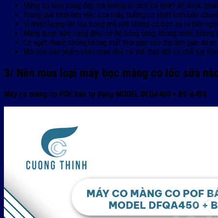
Màng co luôn căng đẹp mà không bị rách do nhiệt độ được phân 
Trong quá trình làm việc của máy, buồng co nhiệt luôn luân chuy
Vì nhiệt lượng lan tỏa trong nhà nên không có bức xạ ra bên ngoà
Màng được kéo căng đều, có độ bóng sáng, không nhăn, không
Co ngót nhanh chóng không mất thời gian chờ đợi làm gián đoạn q
Mỗi loại sản phẩm khác nhau đều có thể thay đổi cơ chế tùy the
3/ Nên mua loại máy bọc màng co lốc sữa nà
​​Máy co màng co POF bán tự động MODEL DFQA450 + BS-A450