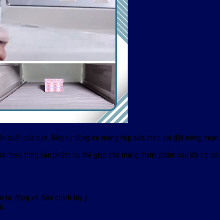
sản xuất của bạn. Máy tự động co màng hộp sữa theo cài đặt riêng, hoàn
ỉnh theo từng sản phẩm cụ thể giúp cho màng thành phẩm sau khi co có
 tự động và điều chỉnh tùy ý.
ỉ.