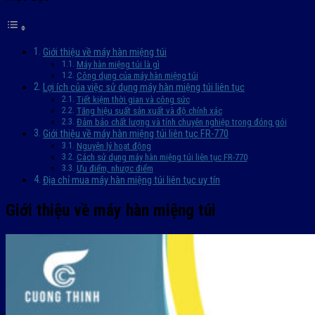
Giới thiệu về máy hàn miệng túi
Máy hàn miệng túi là gì
Công dụng của máy hàn miệng túi
Lợi ích của việc sử dụng máy hàn miệng túi liên tục
Tiết kiệm thời gian và công sức
Tăng hiệu suất sản xuất và độ chính xác
Đảm bảo chất lượng và tính chuyên nghiệp trong đóng gói
Giới thiệu về máy hàn miệng túi liên tục FR-770
Nguyên lý hoạt động
Cách sử dụng máy hàn miệng túi liên tục FR-770
Ưu điểm, nhược điểm
Địa chỉ mua máy hàn miệng túi liên tục uy tín
Giới thiệu về máy hàn miệng túi