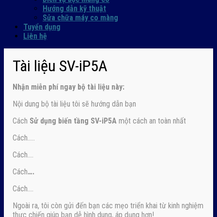
Hướng dẫn kỹ thuật
Sửa chữa máy co màng
Tuyển dụng
Liên hệ
Tài liệu SV-iP5A
Nhận
miễn phí ngay
bộ tài liệu này:
Nội dung bộ tài liệu tôi sẽ hướng dẫn bạn
Cách
Sử dụng biến tầng SV-iP5A
một cách an toàn nhất
Cách…..
Cách….
Cách
….
Cách….
Ngoài ra, tôi còn gửi đến bạn các mẹo triển khai từ kinh nghiệm
thực chiến giúp bạn dễ hình dung, áp dụng hơn!