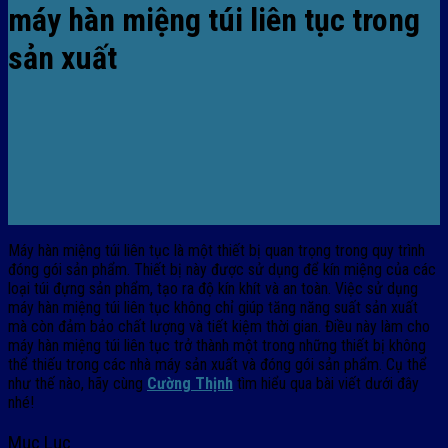
máy hàn miệng túi liên tục trong
sản xuất
Máy hàn miệng túi liên tục là một thiết bị quan trọng trong quy trình
đóng gói sản phẩm. Thiết bị này được sử dụng để kín miệng của các
loại túi đựng sản phẩm, tạo ra độ kín khít và an toàn. Việc sử dụng
máy hàn miệng túi liên tục không chỉ giúp tăng năng suất sản xuất
mà còn đảm bảo chất lượng và tiết kiệm thời gian. Điều này làm cho
máy hàn miệng túi liên tục trở thành một trong những thiết bị không
thể thiếu trong các nhà máy sản xuất và đóng gói sản phẩm. Cụ thể
như thế nào, hãy cùng
Cường Thịnh
tìm hiểu qua bài viết dưới đây
nhé!
Mục Lục