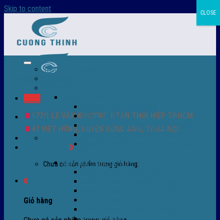
Skip to content
CLOSE
Trang chủ – Màng co POF
Giới thiệu
Sản Phẩm
Màng co nhiệt
Menu
Màng co POF nhập khẩu
177/1 LÊ VĂN KHƯƠNG, P.TÂN THỚI HIỆP TP.HCM
Màng co PVC
Màng quấn PALLET- màng PE- màng chit
47 VIỆT HÙNG, HUYỆN ĐÔNG ANH, TP.HÀ NỘI
Màng skinpack - skinfilm - hút sát da
0932 756 950
Màng co chống tụ sương - ( anti-fog shrink
Giỏ hàng /
0
₫
0
film )
Máy bọc màng co POF
Chưa có sản phẩm trong giỏ hàng.
Máy bọc màng co tự động
0
Máy bọc màng co bán tự động
Máy bọc màng co tự động tốc độ cao
Máy cắt màng co POF
Giỏ hàng
Buồng co nhiệt - Máy co màng
Phụ tùng thay thế