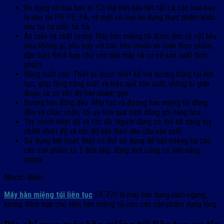
Đa dạng về loại bao bì: Có thể hàn hầu hết tất cả các loại bao
bì như túi PP, PE, PA, và một số loại túi đựng thực phẩm khác
như túi cà phê, túi trà.
An toàn và chất lượng: Máy hàn miệng túi được làm từ vật liệu
inox không gỉ, phù hợp với các tiêu chuẩn an toàn thực phẩm,
đặc biệt thích hợp cho các nhà máy và cơ sở sản xuất thực
phẩm.
Năng suất cao: Thiết bị được thiết kế với đường băng tải liên
tục, giúp tăng năng suất và hiệu quả sản xuất, không bị gián
đoạn, và có tốc độ hàn nhanh gọn.
Đường hàn đồng đều: Máy tạo ra đường hàn miệng túi đồng
đều và chắc chắn, tối ưu hóa quá trình đóng gói hàng hóa.
Tùy chỉnh nhiệt độ và tốc độ: Người dùng có thể dễ dàng tùy
chỉnh nhiệt độ và tốc độ hàn theo nhu cầu sản xuất.
Sử dụng linh hoạt: Máy có thể sử dụng để hàn miệng túi cho
các sản phẩm từ 1 đến 6kg, đồng thời cũng có tính năng
indate.
Nhược điểm:
Máy hàn miệng túi liên tục
FR-770
là máy hàn dạng nằm ngang,
không thích hợp cho việc hàn miệng túi cho các sản phẩm dạng lỏng.