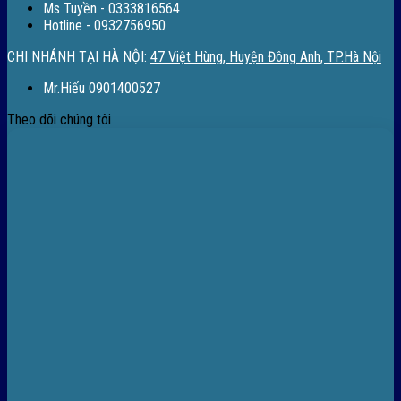
Ms Tuyền - 0333816564
Hotline - 0932756950
CHI NHÁNH TẠI HÀ NỘI:
47 Việt Hùng, Huyện Đông Anh, TP.Hà Nội
Mr.Hiếu 0901400527
Theo dõi chúng tôi