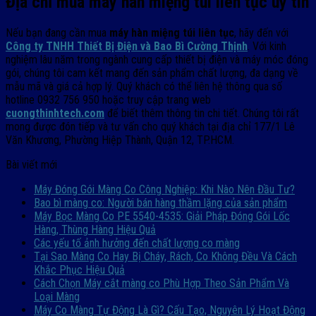
Địa chỉ mua máy hàn miệng túi liên tục uy tín
Nếu bạn đang cần mua
máy hàn miệng túi liên tục
, hãy đến với
Công ty TNHH Thiết Bị Điện và Bao Bì Cường Thịnh
. Với kinh
nghiệm lâu năm trong ngành cung cấp thiết bị điện và máy móc đóng
gói, chúng tôi cam kết mang đến sản phẩm chất lượng, đa dạng về
mẫu mã và giá cả hợp lý. Quý khách có thể liên hệ thông qua số
hotline 0932 756 950 hoặc truy cập trang web
cuongthinhtech.com
để biết thêm thông tin chi tiết. Chúng tôi rất
mong được đón tiếp và tư vấn cho quý khách tại địa chỉ 177/1 Lê
Văn Khương, Phường Hiệp Thành, Quận 12, TP.HCM.
Bài viết mới
Máy Đóng Gói Màng Co Công Nghiệp: Khi Nào Nên Đầu Tư?
Bao bì màng co: Người bán hàng thầm lặng của sản phẩm
Máy Bọc Màng Co PE 5540-4535: Giải Pháp Đóng Gói Lốc
Hàng, Thùng Hàng Hiệu Quả
Các yếu tố ảnh hưởng đến chất lượng co màng
Tại Sao Màng Co Hay Bị Cháy, Rách, Co Không Đều Và Cách
Khắc Phục Hiệu Quả
Cách Chọn Máy cắt màng co Phù Hợp Theo Sản Phẩm Và
Loại Màng
Máy Co Màng Tự Động Là Gì? Cấu Tạo, Nguyên Lý Hoạt Động