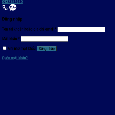
0932756950
Đăng nhập
Tên tài khoản hoặc địa chỉ email
*
Mật khẩu
*
Ghi nhớ mật khẩu
Đăng nhập
Quên mật khẩu?