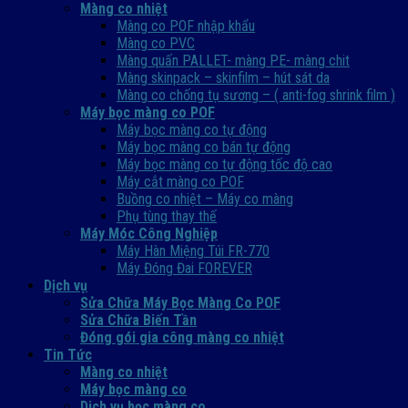
Màng co nhiệt
Màng co POF nhập khẩu
Màng co PVC
Màng quấn PALLET- màng PE- màng chit
Màng skinpack – skinfilm – hút sát da
Màng co chống tụ sương – ( anti-fog shrink film )
Máy bọc màng co POF
Máy bọc màng co tự động
Máy bọc màng co bán tự động
Máy bọc màng co tự động tốc độ cao
Máy cắt màng co POF
Buồng co nhiệt – Máy co màng
Phụ tùng thay thế
Máy Móc Công Nghiệp
Máy Hàn Miệng Túi FR-770
Máy Đóng Đai FOREVER
Dịch vụ
Sửa Chữa Máy Bọc Màng Co POF
Sửa Chữa Biến Tần
Đóng gói gia công màng co nhiệt
Tin Tức
Màng co nhiệt
Máy bọc màng co
Dich vụ bọc màng co