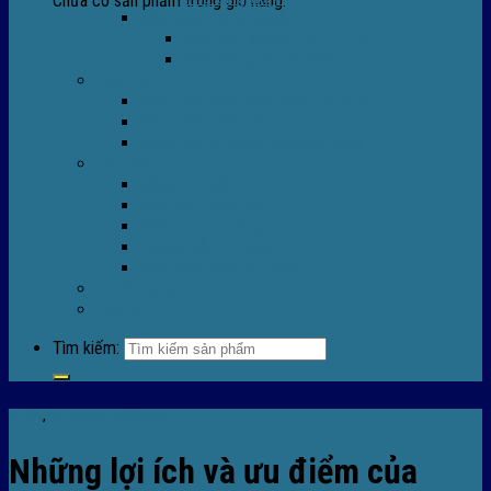
Chưa có sản phẩm trong giỏ hàng.
Máy Móc Công Nghiệp
Máy Hàn Miệng Túi FR-770
Máy Đóng Đai FOREVER
Dịch vụ
Sửa Chữa Máy Bọc Màng Co POF
Sửa Chữa Biến Tần
Đóng gói gia công màng co nhiệt
Tin Tức
Màng co nhiệt
Máy bọc màng co
Dich vụ bọc màng co
Hướng dẫn kỹ thuật
Sửa chữa máy co màng
Tuyển dụng
Liên hệ
Tìm kiếm:
Tin tức
,
TIn tức máy bọc màng co
Những lợi ích và ưu điểm của