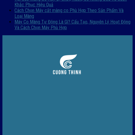
Khắc Phục Hiệu Quả
Cách Chọn Máy cắt màng co Phù Hợp Theo Sản Phẩm Và
Loại Màng
Máy Co Màng Tự Động Là Gì? Cấu Tạo, Nguyên Lý Hoạt Động
Và Cách Chọn Máy Phù Hợp