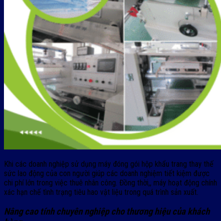
Khi các doanh nghiệp sử dụng máy đóng gói hộp khẩu trang thay thế
sức lao động của con người giúp các doanh nghiệm tiết kiệm được
chi phí lớn trong việc thuê nhân công. Đồng thời,, máy hoạt động chính
xác hạn chế tình trạng tiêu hao vật liệu trong quá trình sản xuất.
Nâng cao tính chuyên nghiệp cho thương hiệu của khách