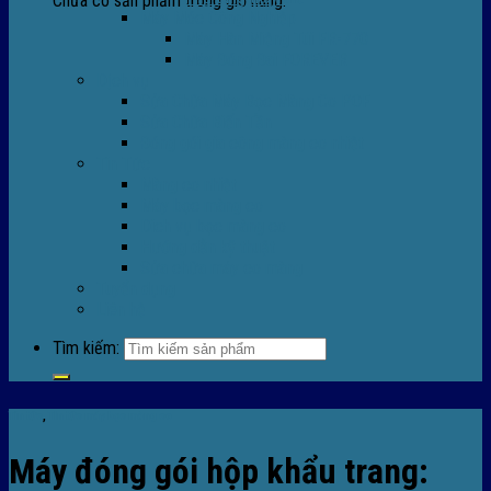
Chưa có sản phẩm trong giỏ hàng.
Máy Móc Công Nghiệp
Máy Hàn Miệng Túi FR-770
Máy Đóng Đai FOREVER
Dịch vụ
Sửa Chữa Máy Bọc Màng Co POF
Sửa Chữa Biến Tần
Đóng gói gia công màng co nhiệt
Tin Tức
Màng co nhiệt
Máy bọc màng co
Dich vụ bọc màng co
Hướng dẫn kỹ thuật
Sửa chữa máy co màng
Tuyển dụng
Liên hệ
Tìm kiếm:
Tin tức
,
TIn tức máy bọc màng co
Máy đóng gói hộp khẩu trang: