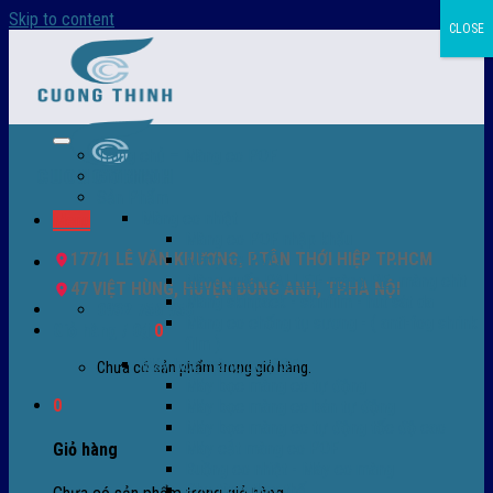
Skip to content
CLOSE
Trang chủ – Màng co POF
Giới thiệu
Sản Phẩm
Màng co nhiệt
Menu
Màng co POF nhập khẩu
177/1 LÊ VĂN KHƯƠNG, P.TÂN THỚI HIỆP TP.HCM
Màng co PVC
Màng quấn PALLET- màng PE- màng chit
47 VIỆT HÙNG, HUYỆN ĐÔNG ANH, TP.HÀ NỘI
Màng skinpack - skinfilm - hút sát da
0932 756 950
Màng co chống tụ sương - ( anti-fog shrink
Giỏ hàng /
0
₫
0
film )
Máy bọc màng co POF
Chưa có sản phẩm trong giỏ hàng.
Máy bọc màng co tự động
0
Máy bọc màng co bán tự động
Máy bọc màng co tự động tốc độ cao
Máy cắt màng co POF
Giỏ hàng
Buồng co nhiệt - Máy co màng
Phụ tùng thay thế