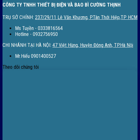
CÔNG TY TNHH THIẾT BỊ ĐIỆN VÀ BAO BÌ CƯỜNG THỊNH
TRỤ SỞ CHÍNH:
237/29/11 Lê Văn Khương, P.Tân Thới Hiệp,TP HCM
Ms Tuyền - 0333816564
Hotline - 0932756950
CHI NHÁNH TẠI HÀ NỘI:
47 Việt Hùng, Huyện Đông Anh, TP.Hà Nội
Mr.Hiếu 0901400527
Theo dõi chúng tôi