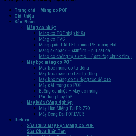
Trang chủ – Màng co POF
Giới thiệu
Sản Phẩm
Màng co nhiệt
Màng co POF nhập khẩu
Màng co PVC
Màng quấn PALLET- màng PE- màng chit
Màng skinpack – skinfilm – hút sát da
Màng co chống tụ sương – ( anti-fog shrink film )
Máy bọc màng co POF
Máy bọc màng co tự động
Máy bọc màng co bán tự động
Máy bọc màng co tự động tốc độ cao
Máy cắt màng co POF
Buồng co nhiệt – Máy co màng
Phụ tùng thay thế
Máy Móc Công Nghiệp
Máy Hàn Miệng Túi FR-770
Máy Đóng Đai FOREVER
Dịch vụ
Sửa Chữa Máy Bọc Màng Co POF
Sửa Chữa Biến Tần