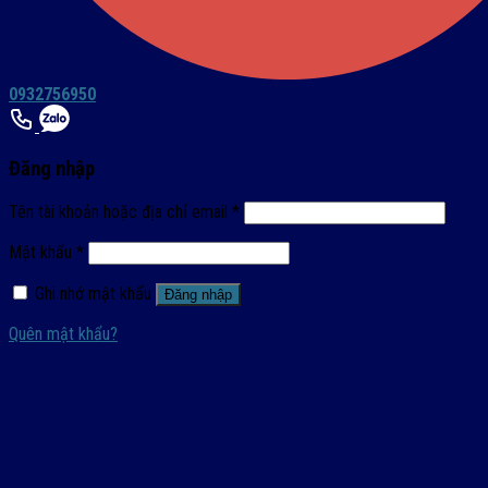
0932756950
Đăng nhập
Tên tài khoản hoặc địa chỉ email
*
Mật khẩu
*
Ghi nhớ mật khẩu
Đăng nhập
Quên mật khẩu?