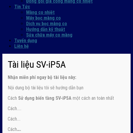
Đóng gói gia công màng co nhiệt
Tin Tức
Màng co nhiệt
Máy bọc màng co
Dich vụ bọc màng co
Hướng dẫn kỹ thuật
Sửa chữa máy co màng
Tuyển dụng
Liên hệ
Tài liệu SV-iP5A
Nhận
miễn phí ngay
bộ tài liệu này:
Nội dung bộ tài liệu tôi sẽ hướng dẫn bạn
Cách
Sử dụng biến tầng SV-iP5A
một cách an toàn nhất
Cách…..
Cách….
Cách
….