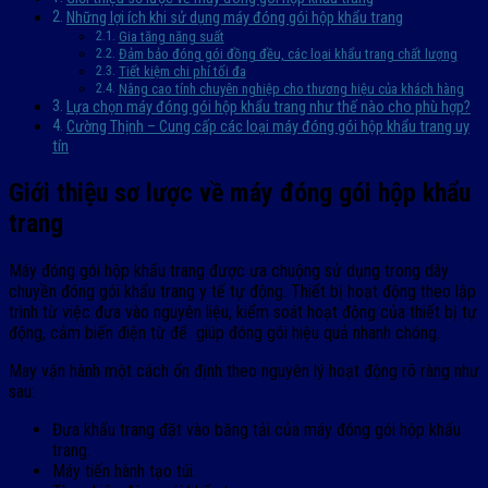
Những lợi ích khi sử dụng máy đóng gói hộp khẩu trang
Gia tăng năng suất
Đảm bảo đóng gói đồng đều, các loại khẩu trang chất lượng
Tiết kiệm chi phí tối đa
Nâng cao tính chuyên nghiệp cho thương hiệu của khách hàng
Lựa chọn máy đóng gói hộp khẩu trang như thế nào cho phù hợp?
Cường Thịnh – Cung cấp các loại máy đóng gói hộp khẩu trang uy
tín
Giới thiệu sơ lược về máy đóng gói hộp khẩu
trang
Máy đóng gói hộp khẩu trang được ưa chuộng sử dụng trong dây
chuyền đóng gói khẩu trang y tế tự động. Thiết bị hoạt động theo lập
trình từ việc đưa vào nguyên liệu, kiểm soát hoạt động của thiết bị tự
động, cảm biến điện từ để giúp đóng gói hiệu quả nhanh chóng.
May vận hành một cách ổn định theo nguyên lý hoạt động rõ ràng như
sau:
Đưa khẩu trang đặt vào băng tải của máy đóng gói hộp khẩu
trang.
Máy tiến hành tạo túi.