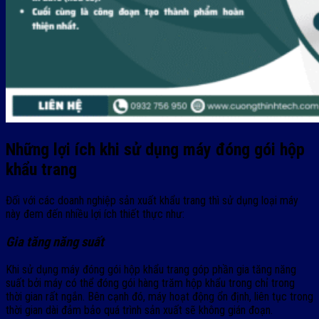
Những lợi ích khi sử dụng máy đóng gói hộp
khẩu trang
Đối với các doanh nghiệp sản xuất khẩu trang thì sử dụng loại máy
này đem đến nhiều lợi ích thiết thực như:
Gia tăng năng suất
Khi sử dụng máy đóng gói hộp khẩu trang góp phần gia tăng năng
suất bởi máy có thể đóng gói hàng trăm hộp khẩu trong chỉ trong
thời gian rất ngắn. Bên cạnh đó, máy hoạt động ổn định, liên tục trong
thời gian dài đảm bảo quá trình sản xuất sẽ không gián đoạn.