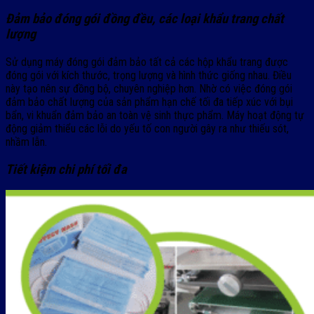
Đảm bảo đóng gói đồng đều, các loại khẩu trang chất
lượng
Sử dụng máy đóng gói đảm bảo tất cả các hộp khẩu trang được
đóng gói với kích thước, trọng lượng và hình thức giống nhau. Điều
này tạo nên sự đồng bộ, chuyên nghiệp hơn. Nhờ có việc đóng gói
đảm bảo chất lượng của sản phẩm hạn chế tối đa tiếp xúc với bụi
bẩn, vi khuẩn đảm bảo an toàn vệ sinh thực phẩm. Máy hoạt động tự
động giảm thiểu các lỗi do yếu tố con người gây ra như thiếu sót,
nhầm lẫn.
Tiết kiệm chi phí tối đa