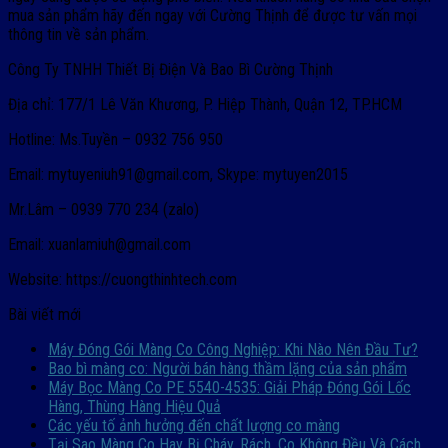
mua sản phẩm hãy đến ngay với Cường Thịnh để được tư vấn mọi
thông tin về sản phẩm.
Công Ty TNHH Thiết Bị Điện Và Bao Bì Cường Thịnh
Địa chỉ: 177/1 Lê Văn Khương, P. Hiệp Thành, Quận 12, TP.HCM
Hotline: Ms.Tuyền – 0932 756 950
Email: mytuyeniuh91@gmail.com, Skype: mytuyen2015
Mr.Lâm – 0939 770 234 (zalo)
Email: xuanlamiuh@gmail.com
Website: https://cuongthinhtech.com
Bài viết mới
Máy Đóng Gói Màng Co Công Nghiệp: Khi Nào Nên Đầu Tư?
Bao bì màng co: Người bán hàng thầm lặng của sản phẩm
Máy Bọc Màng Co PE 5540-4535: Giải Pháp Đóng Gói Lốc
Hàng, Thùng Hàng Hiệu Quả
Các yếu tố ảnh hưởng đến chất lượng co màng
Tại Sao Màng Co Hay Bị Cháy, Rách, Co Không Đều Và Cách