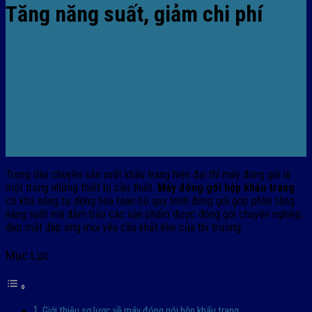
Tăng năng suất, giảm chi phí
Trong dây chuyền sản xuất khẩu trang hiện đại thì máy đóng gói là
một trong những thiết bị cần thiết.
Máy đóng gói hộp khẩu trang
có khả năng tự động hóa toàn bộ quy trình đóng gói góp phần tăng
năng suất mà đảm bảo các sản phẩm được đóng gói chuyên nghiệp,
đẹp mắt đáp ứng mọi yêu cầu khắt khe của thị trường.
Mục Lục
Giới thiệu sơ lược về máy đóng gói hộp khẩu trang