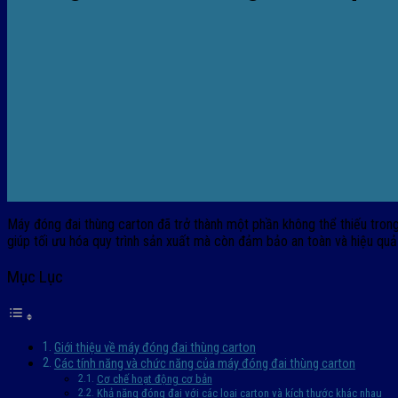
Máy đóng đai thùng carton đã trở thành một phần không thể thiếu tron
giúp tối ưu hóa quy trình sản xuất mà còn đảm bảo an toàn và hiệu qu
Mục Lục
Giới thiệu về máy đóng đai thùng carton
Các tính năng và chức năng của máy đóng đai thùng carton
Cơ chế hoạt động cơ bản
Khả năng đóng đai với các loại carton và kích thước khác nhau