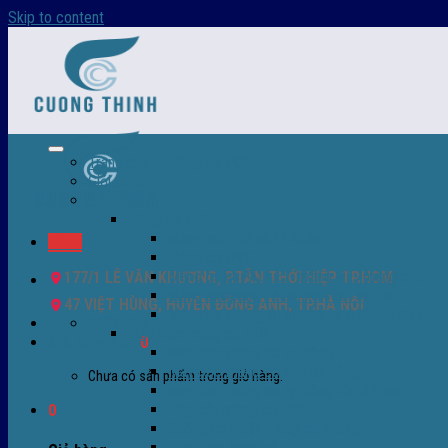
Skip to content
Trang chủ – Màng co POF
Giới thiệu
Sản Phẩm
Màng co nhiệt
Màng co POF nhập khẩu
Menu
Màng co PVC
Màng quấn PALLET- màng PE- màng chit
177/1 LÊ VĂN KHƯƠNG, P.TÂN THỚI HIỆP TP.HCM
Màng skinpack - skinfilm - hút sát da
47 VIỆT HÙNG, HUYỆN ĐÔNG ANH, TP.HÀ NỘI
Màng co chống tụ sương - ( anti-fog shrink fi
0932 756 950
Máy bọc màng co POF
Giỏ hàng /
0
₫
0
Máy bọc màng co tự động
Máy bọc màng co bán tự động
Chưa có sản phẩm trong giỏ hàng.
Máy bọc màng co tự động tốc độ cao
Máy cắt màng co POF
0
Buồng co nhiệt - Máy co màng
Phụ tùng thay thế