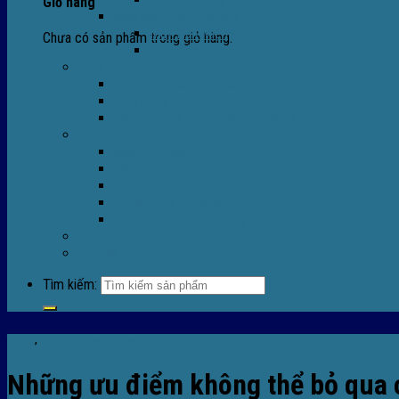
Giỏ hàng
Máy Móc Công Nghiệp
Máy Hàn Miệng Túi FR-770
Chưa có sản phẩm trong giỏ hàng.
Máy Đóng Đai FOREVER
Dịch vụ
Sửa Chữa Máy Bọc Màng Co POF
Sửa Chữa Biến Tần
Đóng gói gia công màng co nhiệt
Tin Tức
Màng co nhiệt
Máy bọc màng co
Dich vụ bọc màng co
Hướng dẫn kỹ thuật
Sửa chữa máy co màng
Tuyển dụng
Liên hệ
Tìm kiếm:
Tin tức
,
TIn tức máy bọc màng co
Những ưu điểm không thể bỏ qua 