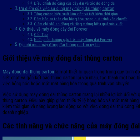
Điều chỉnh độ căng của dây đai và tốc độ đóng đai
Ưu điểm của việc sử dụng máy đóng đai thùng carton
Tăng cường hiệu suất làm việc và tiết kiệm thời gian
Đảm bảo an toàn cho hàng hóa trong quá trình vận chuyển
Giảm chi phí lao động và tăng cường hiệu quả sản xuất
Giới thiệu về máy đóng dây đai Forever
Cấu Tạo
Những lỗi thường gặp trên máy đóng đai Forever
Địa chỉ mua máy đóng đai thùng carton uy tín
Giới thiệu về máy đóng đai thùng carton
Máy đóng đai thùng carton
là một thiết bị quan trọng trong quy trình 
siết chặt và gắn kết các thùng carton lại với nhau, tạo thành một bao 
việc hỏng hóc hoặc mất mát hàng hóa trong quá trình vận chuyển.
Việc sử dụng máy đóng đai thùng carton mang lại nhiều lợi ích đối với
thùng carton. Điều này giúp giảm thiểu tỷ lệ hỏng hóc và mất mát hàng 
kiệm thời gian và năng lượng lao động so với việc đóng đai thủ công. Đ
doanh nghiệp.
Các tính năng và chức năng của máy đóng đai