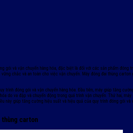
đóng gói và vận chuyển hàng hóa, đặc biệt là đối với các sản phẩm đóng 
bì vững chắc và an toàn cho việc vận chuyển. Máy đóng đai thùng carton 
 quy trình đóng gói và vận chuyển hàng hóa. Đầu tiên, máy giúp tăng cư
hóa do va đập và chuyển động trong quá trình vận chuyển. Thứ hai, máy đ
iều này giúp tăng cường hiệu suất và hiệu quả của quy trình đóng gói và
 thùng carton