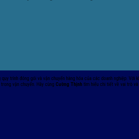
g quy trình đóng gói và vận chuyển hàng hóa của các doanh nghiệp. Với 
ả trong vận chuyển. Hãy cùng
Cường Thịnh
tìm hiểu chi tiết về vai trò 