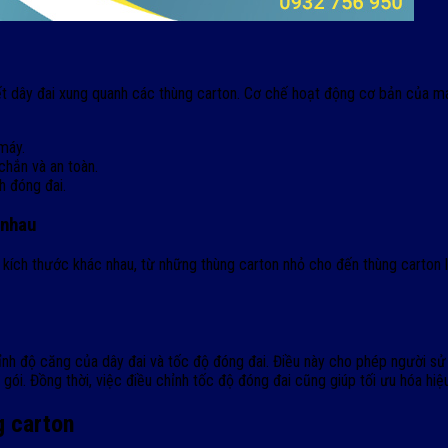
kết dây đai xung quanh các thùng carton. Cơ chế hoạt động cơ bản của 
máy.
chắn và an toàn.
h đóng đai.
 nhau
 kích thước khác nhau, từ những thùng carton nhỏ cho đến thùng carton lớ
ỉnh độ căng của dây đai và tốc độ đóng đai. Điều này cho phép người sử
ói. Đồng thời, việc điều chỉnh tốc độ đóng đai cũng giúp tối ưu hóa hiệu
g carton