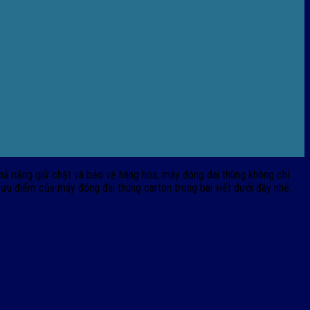
khả năng giữ chặt và bảo vệ hàng hóa, máy đóng đai thùng không chỉ
và ưu điểm của máy đóng đai thùng carton trong bài viết dưới đây nhé.