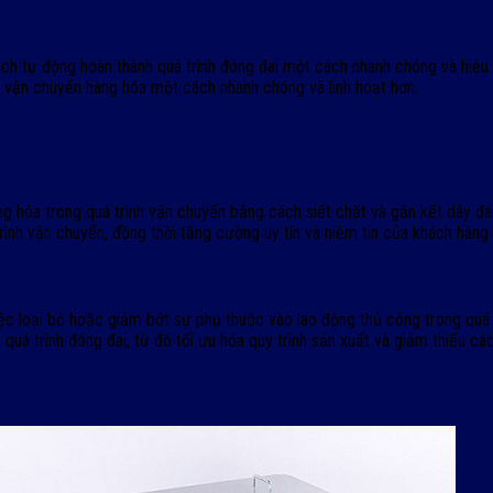
ch tự động hoàn thành quá trình đóng đai một cách nhanh chóng và hiệu 
và vận chuyển hàng hóa một cách nhanh chóng và linh hoạt hơn.
g hóa trong quá trình vận chuyển bằng cách siết chặt và gắn kết dây đ
rình vận chuyển, đồng thời tăng cường uy tín và niềm tin của khách hàng
ệc loại bỏ hoặc giảm bớt sự phụ thuộc vào lao động thủ công trong quá 
uá trình đóng đai, từ đó tối ưu hóa quy trình sản xuất và giảm thiểu các