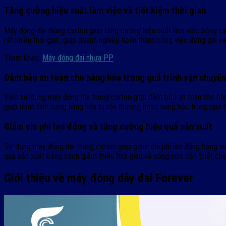
Tăng cường hiệu suất làm việc và tiết kiệm thời gian
Máy đóng đai thùng carton giúp tăng cường hiệu suất làm việc bằng cá
rất nhiều thời gian, giúp doanh nghiệp hoàn thành công việc đóng gói 
Tham khảo:
Máy đóng đai nhựa PP
Đảm bảo an toàn cho hàng hóa trong quá trình vận chuyển
Việc sử dụng máy đóng đai thùng carton giúp đảm bảo an toàn cho hàn
giúp tránh tình trạng hàng hóa bị tổn thương hoặc hỏng hóc trong quá t
Giảm chi phí lao động và tăng cường hiệu quả sản xuất
Sử dụng máy đóng đai thùng carton giúp giảm chi phí lao động bằng vi
quả sản xuất bằng cách giảm thiểu thời gian và công sức cần thiết cho q
Giới thiệu về máy đóng dây đai Forever