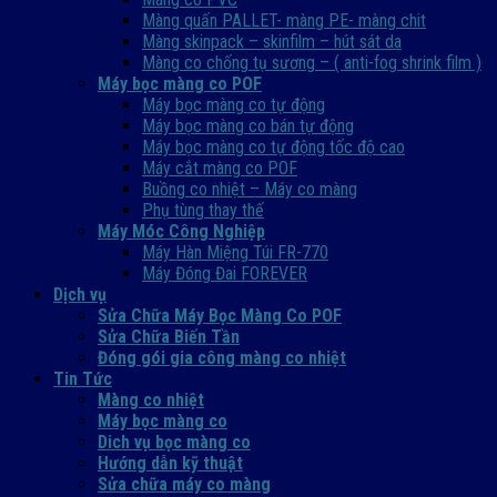
Màng quấn PALLET- màng PE- màng chit
Màng skinpack – skinfilm – hút sát da
Màng co chống tụ sương – ( anti-fog shrink film )
Máy bọc màng co POF
Máy bọc màng co tự động
Máy bọc màng co bán tự động
Máy bọc màng co tự động tốc độ cao
Máy cắt màng co POF
Buồng co nhiệt – Máy co màng
Phụ tùng thay thế
Máy Móc Công Nghiệp
Máy Hàn Miệng Túi FR-770
Máy Đóng Đai FOREVER
Dịch vụ
Sửa Chữa Máy Bọc Màng Co POF
Sửa Chữa Biến Tần
Đóng gói gia công màng co nhiệt
Tin Tức
Màng co nhiệt
Máy bọc màng co
Dich vụ bọc màng co
Hướng dẫn kỹ thuật
Sửa chữa máy co màng