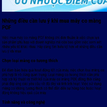
Những điều cần lưu ý khi mua máy co màng
POF
Việc mua máy co màng POF không chỉ đơn thuần là việc chọn lựa
sản phẩm phù hợp với doanh nghiệp mà còn bao gồm việc xem xét
nhiều yếu tố khác nhau. Hãy cùng tìm hiểu kỹ hơn về những điều cần
lưu ý khi mua
Chọn loại màng co tương thích
Để đảm bảo hiệu quả hoạt động tốt của máy, việc chọn loại màng co
phù hợp là vô cùng quan trọng. Loại màng co tương thích cần phù
hợp với kỹ thuật và thiết kế của máy co màng POF, đồng thời cũng
phải đáp ứng các yêu cầu về độ dày và tính linh hoạt. Việc sử dụng
màng co không tương thích có thể dẫn đến sự hỏng hóc hoặc hoạt
động không hiệu quả của máy.
Tính năng và công nghệ