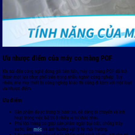
Ưu nhược điểm của máy co màng POF
Khi nói đến công nghệ đóng gói tiên tiến, máy co màng POF đã trở
thành một lựa chọn phổ biến trong nhiều ngành công nghiệp. Tuy
nhiên, như mọi thiết bị công nghiệp khác thì cũng đi kèm với một loạt
ưu nhược điểm.
Ưu điểm
Sản phẩm được trang bị bánh xe, dễ dàng di chuyển và linh
hoạt trong việc bố trí ở nhiều vị trí khác nhau.
Phủ lớp màng co giúp sản phẩm ngăn bụi bẩn, chống trầy
xước, ẩm
mốc
và ảnh hưởng vật lý từ môi trường.
Lớp màng bọc bảo vệ sản phẩm một cách tối ưu, giữ cho nó