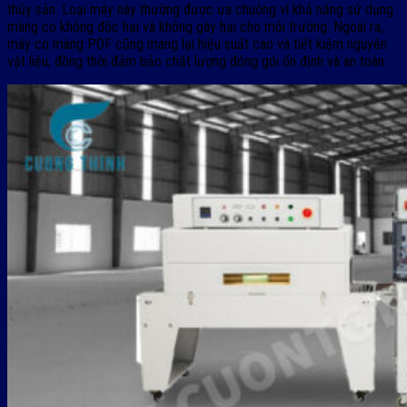
thủy sản. Loại máy này thường được ưa chuộng vì khả năng sử dụng
màng co không độc hại và không gây hại cho môi trường. Ngoài ra,
máy co màng POF cũng mang lại hiệu suất cao và tiết kiệm nguyên
vật liệu, đồng thời đảm bảo chất lượng đóng gói ổn định và an toàn.