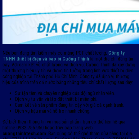
Nếu bạn đang tìm kiếm máy co màng POF chất lượng,
Công ty
TNHH thiết bị điện và bao bì Cường Thịnh
là một địa chỉ đáng tin
cậy. Với cam kết về chất lượng và dịch vụ, Cường Thịnh đã xây dựng
một thương hiệu uy tín và được tin tưởng trong lĩnh vực thiết bị điện
công nghiệp tại Thành phố Hồ Chí Minh. Công ty đã định vị thương
hiệu của mình trên cả nước bằng những tiêu chí chất lượng sau đây:
Sự tận tâm và chuyên nghiệp của đội ngũ nhân viên.
Dịch vụ tư vấn và lắp đặt thiết bị miễn phí.
Cam kết về sản phẩm đáng tin cậy với giá cả cạnh tranh.
Dịch vụ hậu mãi và hỗ trợ nhanh chóng.
Để biết thêm thông tin và mua sản phẩm, bạn có thể liên hệ qua
hotline 0932 756 950 hoặc truy cập trang web
cuongthinhtech.com
. Bạn cũng có thể ghé thăm cửa hàng tại địa