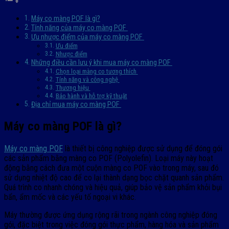
Máy co màng POF là gì?
Tính năng của máy co màng POF
Ưu nhược điểm của máy co màng POF
Ưu điểm
Nhược điểm
Những điều cần lưu ý khi mua máy co màng POF
Chọn loại màng co tương thích
Tính năng và công nghệ
Thương hiệu
Bảo hành và hỗ trợ kỹ thuật
Địa chỉ mua máy co màng POF
Máy co màng POF là gì?
Máy co màng POF
là thiết bị công nghiệp được sử dụng để đóng gói
các sản phẩm bằng màng co POF (Polyolefin). Loại máy này hoạt
động bằng cách đưa một cuộn màng co POF vào trong máy, sau đó
sử dụng nhiệt độ cao để co lại thành dạng bọc chặt quanh sản phẩm.
Quá trình co nhanh chóng và hiệu quả, giúp bảo vệ sản phẩm khỏi bụi
bẩn, ẩm mốc và các yếu tố ngoại vi khác.
Máy thường được ứng dụng rộng rãi trong ngành công nghiệp đóng
gói, đặc biệt trong việc đóng gói thực phẩm, hàng hóa và sản phẩm