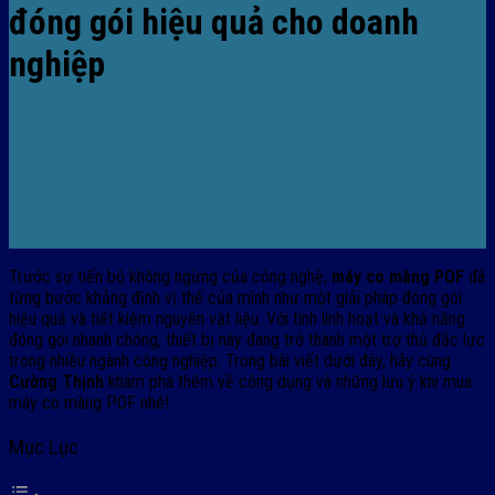
đóng gói hiệu quả cho doanh
nghiệp
Trước sự tiến bộ không ngừng của công nghệ,
máy co màng POF
đã
từng bước khẳng định vị thế của mình như một giải pháp đóng gói
hiệu quả và tiết kiệm nguyên vật liệu. Với tính linh hoạt và khả năng
đóng gói nhanh chóng, thiết bị này đang trở thành một trợ thủ đắc lực
trong nhiều ngành công nghiệp. Trong bài viết dưới đây, hãy cùng
Cường Thịnh
khám phá thêm về công dụng và những lưu ý khi mua
máy co màng POF nhé!
Mục Lục