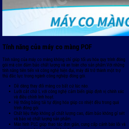
Tính năng của máy co màng POF
Tính năng của máy co màng không chỉ giúp tối ưu hóa quy trình đóng
gói mà còn đảm bảo chất lượng và an toàn cho sản phẩm.Với những
tính năng tiên tiến và công nghệ hiện đại, máy đã trở thành một trợ
thủ đắc lực trong ngành công nghiệp đóng gói.
Dễ dàng thay đổi màng co bất cứ lúc nào.
Lưỡi cắt chữ L với công nghệ cảm biến giúp định vị chính xác
và điều chỉnh linh hoạt.
Hệ thống băng tải tự động hóa giúp co nhiệt đều trong quá
trình đóng gói.
Chất liệu thép không gỉ chất lượng cao, đảm bảo không gỉ sét
và bảo vệ chất lượng sản phẩm.
Màn hình PLC giúp thao tác đơn giản, cung cấp cảnh báo lỗi và