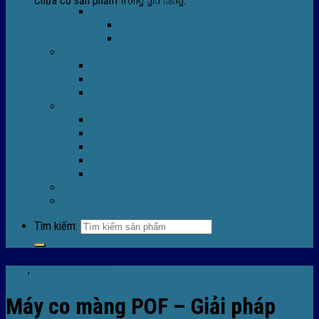
Chưa có sản phẩm trong giỏ hàng.
Máy Móc Công Nghiệp
Máy Hàn Miệng Túi FR-770
Máy Đóng Đai FOREVER
Dịch vụ
Sửa Chữa Máy Bọc Màng Co POF
Sửa Chữa Biến Tần
Đóng gói gia công màng co nhiệt
Tin Tức
Màng co nhiệt
Máy bọc màng co
Dich vụ bọc màng co
Hướng dẫn kỹ thuật
Sửa chữa máy co màng
Tuyển dụng
Liên hệ
Tìm kiếm:
Tin tức
,
TIn tức máy bọc màng co
Máy co màng POF – Giải pháp