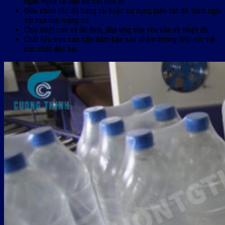
ngăn ngừa tai nạn khi cắt bao bì.
Điều chỉnh tốc độ băng tải hoặc sử dụng biến tần để thích nghi
với mọi loại màng co.
Chịu nhiệt cao và ổn định, đáp ứng mọi yêu cầu về nhiệt độ.
Chất liệu inox cao cấp đảm bảo sản phẩm không tiếp xúc với
các chất độc hại.