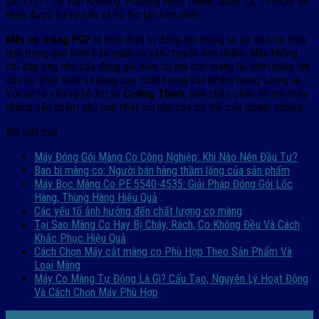
chỉ 177/1 Lê Văn Khương, Phường Hiệp Thành, Quận 12, TPHCM để
nhận được sự tư vấn và hỗ trợ tận tâm nhất.
Máy co màng POF
là một thiết bị đóng gói mang lại sự tiện lợi, hiệu
quả trong quá trình bảo quản và vận chuyển sản phẩm. Máy không
chỉ đáp ứng nhu cầu đóng gói hiện tại mà còn mang lại tiềm năng lớn
cho sự phát triển và nâng cao chất lượng sản phẩm trong tương lai.
Với sự tư vấn và hỗ trợ từ
Cường Thịnh
, bạn chắc chắn sẽ tìm thấy
những sản phẩm phù hợp nhất với nhu cầu cụ thể của doanh nghiệp.
Bài viết mới
Máy Đóng Gói Màng Co Công Nghiệp: Khi Nào Nên Đầu Tư?
Bao bì màng co: Người bán hàng thầm lặng của sản phẩm
Máy Bọc Màng Co PE 5540-4535: Giải Pháp Đóng Gói Lốc
Hàng, Thùng Hàng Hiệu Quả
Các yếu tố ảnh hưởng đến chất lượng co màng
Tại Sao Màng Co Hay Bị Cháy, Rách, Co Không Đều Và Cách
Khắc Phục Hiệu Quả
Cách Chọn Máy cắt màng co Phù Hợp Theo Sản Phẩm Và
Loại Màng
Máy Co Màng Tự Động Là Gì? Cấu Tạo, Nguyên Lý Hoạt Động
Và Cách Chọn Máy Phù Hợp