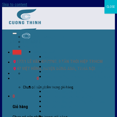
Skip to content
CLOSE
Trang chủ – Màng co POF
Giới thiệu
Sản Phẩm
Màng co nhiệt
Menu
Màng co POF nhập khẩu
177/1 LÊ VĂN KHƯƠNG, P.TÂN THỚI HIỆP TP.HCM
Màng co PVC
Màng quấn PALLET- màng PE- màng chit
47 VIỆT HÙNG, HUYỆN ĐÔNG ANH, TP.HÀ NỘI
Màng skinpack - skinfilm - hút sát da
0932 756 950
Màng co chống tụ sương - ( anti-fog shrink
Giỏ hàng /
0
₫
0
film )
Máy bọc màng co POF
Chưa có sản phẩm trong giỏ hàng.
Máy bọc màng co tự động
0
Máy bọc màng co bán tự động
Máy bọc màng co tự động tốc độ cao
Máy cắt màng co POF
Giỏ hàng
Buồng co nhiệt - Máy co màng
Phụ tùng thay thế