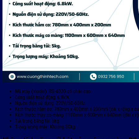
Mã máy (model): BS-4020 có chân cao.
Công suất hoạt động: 6.8kW.
Nguồn điện sử dụng: 220V/50-60Hz.
Kích thước hầm co: 780mm x 400mm x 200mm (dài x rộng x ca
Kích thước máy co màng: 1100mm x 600mm x 640mm (dài x rộn
Tải trọng băng tải: 5kg.
Trọng lượng máy: Khoảng 50kg.