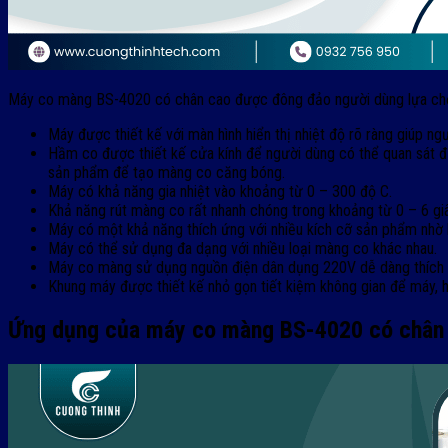
Máy co màng BS-4020 có chân cao được đông đảo người dùng lựa chọn đ
Máy được thiết kế với màn hình hiển thị nhiệt độ rõ ràng giúp n
Hầm co được thiết kế cửa kính để người dùng có thể quan sát đ
sản phẩm để tạo màng co căng bóng.
Máy có khả năng gia nhiệt vào khoảng từ 0 – 300 độ C.
Khả năng rút màng co rất nhanh chóng trong khoảng từ 0 – 6 giâ
Máy có một khả năng thích ứng với nhiều kích cỡ sản phẩm nhờ 
Máy có thể sử dụng đa dạng với nhiều loại màng co khác nhau.
Máy co màng sử dụng nguồn điện dân dụng 220V dễ dàng thích ứ
Khung máy được thiết kế nhỏ gọn tiết kiệm không gian để máy,
Ứng dụng của máy co màng BS-4020 có chân