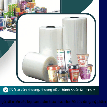
ói rất nhiều các loại sản phẩm khác nhau như: Đồ tiêu dùng, mỹ phẩm,