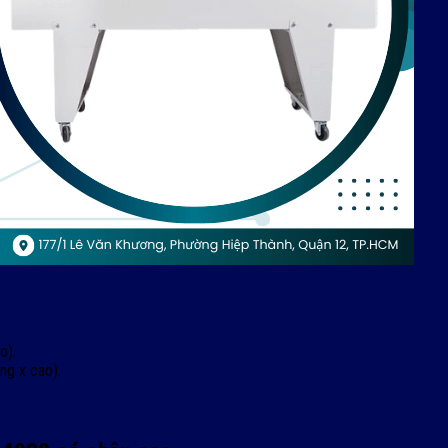
o).
g x cao).