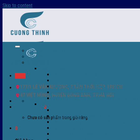
Skip to content
Trang chủ – Màng co POF
Giới thiệu
Sản Phẩm
Màng co nhiệt
Màng co POF nhập khẩu
Menu
Màng co PVC
Màng quấn PALLET- màng PE- màng chit
177/1 LÊ VĂN KHƯƠNG, P.TÂN THỚI HIỆP TP.HCM
Màng skinpack - skinfilm - hút sát da
47 VIỆT HÙNG, HUYỆN ĐÔNG ANH, TP.HÀ NỘI
Màng co chống tụ sương - ( anti-fog shrink fi
0932 756 950
Máy bọc màng co POF
Giỏ hàng /
0
₫
0
Máy bọc màng co tự động
Máy bọc màng co bán tự động
Chưa có sản phẩm trong giỏ hàng.
Máy bọc màng co tự động tốc độ cao
Máy cắt màng co POF
0
Buồng co nhiệt - Máy co màng
Phụ tùng thay thế