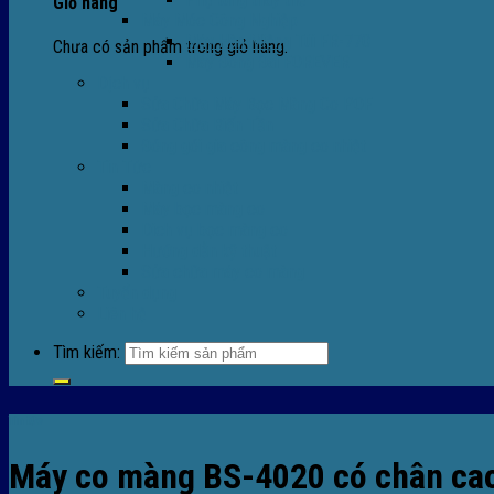
Giỏ hàng
Máy Móc Công Nghiệp
Máy Hàn Miệng Túi FR-770
Chưa có sản phẩm trong giỏ hàng.
Máy Đóng Đai FOREVER
Dịch vụ
Sửa Chữa Máy Bọc Màng Co POF
Sửa Chữa Biến Tần
Đóng gói gia công màng co nhiệt
Tin Tức
Màng co nhiệt
Máy bọc màng co
Dich vụ bọc màng co
Hướng dẫn kỹ thuật
Sửa chữa máy co màng
Tuyển dụng
Liên hệ
Tìm kiếm:
Tin tức
Máy co màng BS-4020 có chân cao