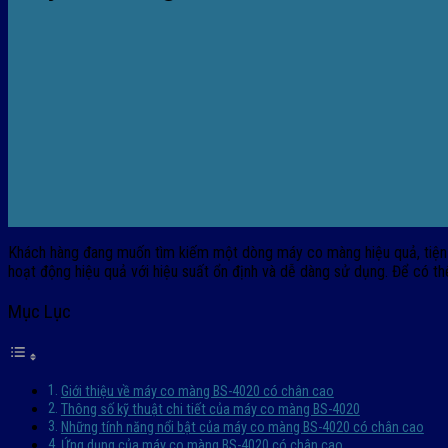
Khách hàng đang muốn tìm kiếm một dòng máy co màng hiệu quả, tiện
hoạt động hiệu quả với hiệu suất ổn định và dễ dàng sử dụng. Để có thê
Mục Lục
Giới thiệu về máy co màng BS-4020 có chân cao
Thông số kỹ thuật chi tiết của máy co màng BS-4020
Những tính năng nổi bật của máy co màng BS-4020 có chân cao
Ứng dụng của máy co màng BS-4020 có chân cao