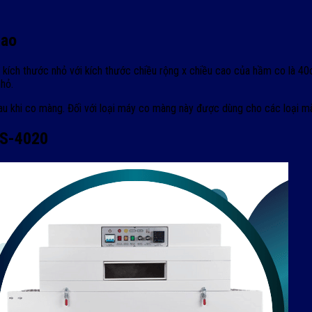
cao
i kích thước nhỏ với kích thước chiều rộng x chiều cao của hầm co là 
nhỏ.
 khi co màng. Đối với loại máy co màng này được dùng cho các loại mà
BS-4020