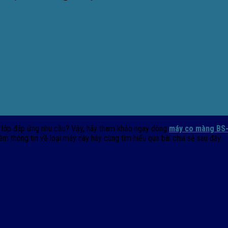
 lớp đáp ứng nhu cầu? Vậy, hãy tham khảo ngay dòng
máy co màng BS-
m thông tin về loại máy này hãy cùng tìm hiểu qua bài chia sẻ sau đây.