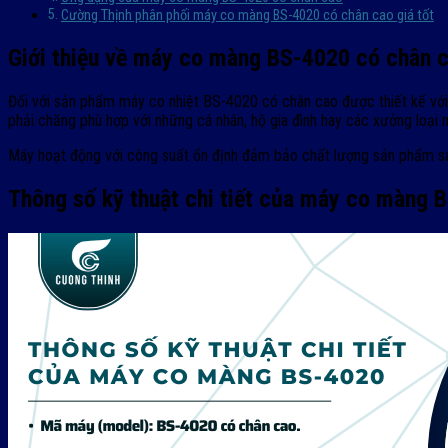
Cường Thịnh phân phối máy co màng BS-4020 có chân cao giá tốt
Giới thiệu về máy co màng BS-4020 có chân 
Đối với sản phẩm máy co nhiệt BS-4020 có chân cao được thiết kế vớ
phải chăng phù hợp với những cá nhân, hộ gia đình hay các xưởng loại 
Máy hoạt động với công suất ổn định đảm bảo chất lượng sản phẩm sau
Thông số kỹ thuật chi tiết của máy co màng 