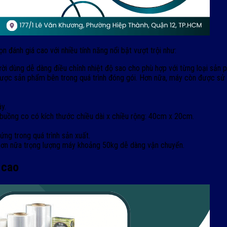
ánh giá cao với nhiều tính năng nổi bật vượt trội như:
gười dùng dễ dàng điều chỉnh nhiệt độ sao cho phù hợp với từng loại sản 
ược sản phẩm bên trong quá trình đóng gói. Hơn nữa, máy còn được sử d
y.
buồng co có kích thước chiều dài x chiều rộng: 40cm x 20cm.
ng trong quá trình sản xuất.
 hơn nữa trọng lượng máy khoảng 50kg dễ dàng vận chuyển.
 cao