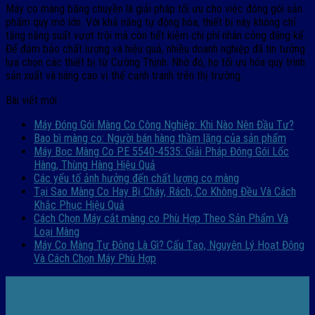
Máy co màng băng chuyền là giải pháp tối ưu cho việc đóng gói sản
phẩm quy mô lớn. Với khả năng tự động hóa, thiết bị này không chỉ
tăng năng suất vượt trội mà còn tiết kiệm chi phí nhân công đáng kể.
Để đảm bảo chất lượng và hiệu quả, nhiều doanh nghiệp đã tin tưởng
lựa chọn các thiết bị từ Cường Thịnh. Nhờ đó, họ tối ưu hóa quy trình
sản xuất và nâng cao vị thế cạnh tranh trên thị trường.
Bài viết mới
Máy Đóng Gói Màng Co Công Nghiệp: Khi Nào Nên Đầu Tư?
Bao bì màng co: Người bán hàng thầm lặng của sản phẩm
Máy Bọc Màng Co PE 5540-4535: Giải Pháp Đóng Gói Lốc
Hàng, Thùng Hàng Hiệu Quả
Các yếu tố ảnh hưởng đến chất lượng co màng
Tại Sao Màng Co Hay Bị Cháy, Rách, Co Không Đều Và Cách
Khắc Phục Hiệu Quả
Cách Chọn Máy cắt màng co Phù Hợp Theo Sản Phẩm Và
Loại Màng
Máy Co Màng Tự Động Là Gì? Cấu Tạo, Nguyên Lý Hoạt Động
Và Cách Chọn Máy Phù Hợp