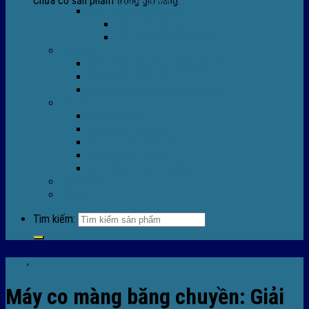
Chưa có sản phẩm trong giỏ hàng.
Máy Móc Công Nghiệp
Máy Hàn Miệng Túi FR-770
Máy Đóng Đai FOREVER
Dịch vụ
Sửa Chữa Máy Bọc Màng Co POF
Sửa Chữa Biến Tần
Đóng gói gia công màng co nhiệt
Tin Tức
Màng co nhiệt
Máy bọc màng co
Dich vụ bọc màng co
Hướng dẫn kỹ thuật
Sửa chữa máy co màng
Tuyển dụng
Liên hệ
Tìm kiếm:
Tin tức
,
TIn tức máy bọc màng co
Máy co màng băng chuyền: Giải