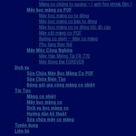
Màng co chống tụ sương – ( anti-fog shrink film )
Máy bọc màng co POF
Máy bọc màng co tự động
Máy bọc màng co bán tự động
Máy bọc màng co tự động tốc độ cao
Máy cắt màng co POF
Buồng co nhiệt – Máy co màng
Phụ tùng thay thế
Máy Móc Công Nghiệp
Máy Hàn Miệng Túi FR-770
Máy Đóng Đai FOREVER
Dịch vụ
Sửa Chữa Máy Bọc Màng Co POF
Sửa Chữa Biến Tần
Đóng gói gia công màng co nhiệt
Tin Tức
Màng co nhiệt
Máy bọc màng co
Dich vụ bọc màng co
Hướng dẫn kỹ thuật
Sửa chữa máy co màng
Tuyển dụng
Liên hệ