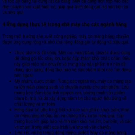
và tốc độ băng tải cũng rất dễ dàng. Máy dễ dàng tích hợp vào các
dây chuyền sản xuất hiện có, giúp quá trình đóng gói trở nên tiện lợi
và hiệu quả.
4 Ứng dụng thực tế trong nhà máy cho các ngành hàng
Trong môi trường sản xuất công nghiệp, máy co màng băng chuyền
được ứng dụng rộng rãi nhờ khả năng đóng gói tự động và hiệu quả.
Thực phẩm & đồ uống: Máy co màng băng chuyền được dùng
để đóng gói lốc chai, lon, hoặc hộp thành khối chắc chắn. Điều
này giúp việc vận chuyển và trưng bày sản phẩm trở nên dễ
dàng, gọn gàng, đồng thời bảo vệ sản phẩm khỏi các tác động
bên ngoài.
Mỹ phẩm, dược phẩm: Trong các ngành này, máy co màng tạo
ra lớp niêm phong sạch và chuyên nghiệp cho sản phẩm. Lớp
màng bọc đảm bảo tính nguyên vẹn, chứng minh sản phẩm
chưa bị mở, từ đó xây dựng niềm tin cho người tiêu dùng về
chất lượng và an toàn.
Hàng điện tử, phụ tùng: Đối với các sản phẩm nhạy cảm, máy
co màng giúp chống ẩm và chống trầy xước hiệu quả. Lớp
màng bọc kín giúp bảo vệ linh kiện khỏi hơi ẩm, bụi bẩn, và các
va chạm trong suốt quá trình lưu kho và vận chuyển.
Liên kết với hệ thống đóng thùng, pallet: Máy co màng băng