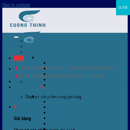
Skip to content
CLOSE
Trang chủ – Màng co POF
Giới thiệu
Sản Phẩm
Màng co nhiệt
Menu
Màng co POF nhập khẩu
177/1 LÊ VĂN KHƯƠNG, P.TÂN THỚI HIỆP TP.HCM
Màng co PVC
Màng quấn PALLET- màng PE- màng chit
47 VIỆT HÙNG, HUYỆN ĐÔNG ANH, TP.HÀ NỘI
Màng skinpack - skinfilm - hút sát da
0932 756 950
Màng co chống tụ sương - ( anti-fog shrink
Giỏ hàng /
0
₫
0
film )
Máy bọc màng co POF
Chưa có sản phẩm trong giỏ hàng.
Máy bọc màng co tự động
0
Máy bọc màng co bán tự động
Máy bọc màng co tự động tốc độ cao
Máy cắt màng co POF
Giỏ hàng
Buồng co nhiệt - Máy co màng
Phụ tùng thay thế