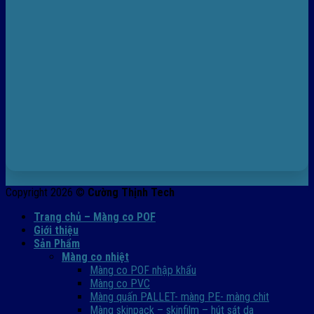
Copyright 2026 ©
Cường Thịnh Tech
Trang chủ – Màng co POF
Giới thiệu
Sản Phẩm
Màng co nhiệt
Màng co POF nhập khẩu
Màng co PVC
Màng quấn PALLET- màng PE- màng chit
Màng skinpack – skinfilm – hút sát da