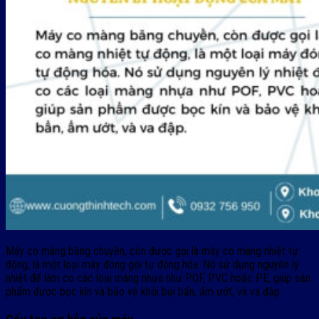
Máy co màng băng chuyền, còn được gọi là máy co màng nhiệt tự
động, là một loại máy đóng gói tự động hóa. Nó sử dụng nguyên lý
nhiệt để làm co các loại màng nhựa như POF, PVC hoặc PE, giúp sản
phẩm được bọc kín và bảo vệ khỏi bụi bẩn, ẩm ướt, và va đập.