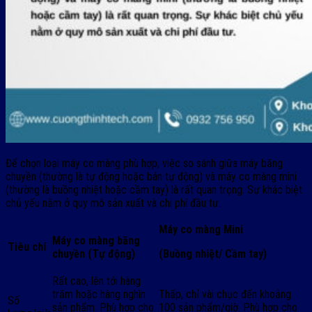
Để chọn loại máy co màng phù hợp, việc so sánh giữa máy băng
chuyền (thường là tự động hoặc bán tự động) và máy co màng mini
(thường là buồng nhiệt hoặc cầm tay) là rất quan trọng. Sự khác biệt
chủ yếu nằm ở quy mô sản xuất và chi phí đầu tư.
Máy co màng Mini
Máy co màng băng
Tiêu chí
chuyền (Tự động)
(Buồng nhiệt/ Cầm tay)
Rất cao, lên tới hàng
trăm hoặc hàng nghìn
Thấp, chỉ vài chục đến khoảng
Số
sản phẩm. Phù hợp cho
100 sản phẩm/giờ. Phù hợp cho