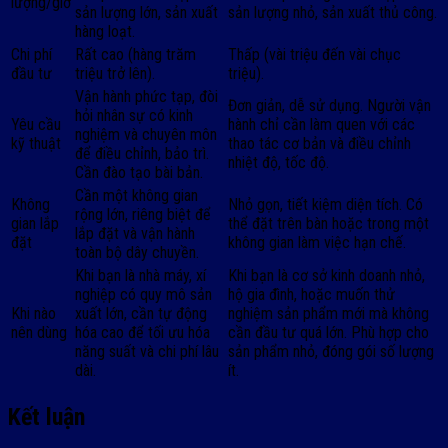
lượng/giờ
sản lượng lớn, sản xuất
sản lượng nhỏ, sản xuất thủ công.
hàng loạt.
Chi phí
Rất cao (hàng trăm
Thấp (vài triệu đến vài chục
đầu tư
triệu trở lên).
triệu).
Vận hành phức tạp, đòi
Đơn giản, dễ sử dụng. Người vận
hỏi nhân sự có kinh
Yêu cầu
hành chỉ cần làm quen với các
nghiệm và chuyên môn
kỹ thuật
thao tác cơ bản và điều chỉnh
để điều chỉnh, bảo trì.
nhiệt độ, tốc độ.
Cần đào tạo bài bản.
Cần một không gian
Không
Nhỏ gọn, tiết kiệm diện tích. Có
rộng lớn, riêng biệt để
gian lắp
thể đặt trên bàn hoặc trong một
lắp đặt và vận hành
đặt
không gian làm việc hạn chế.
toàn bộ dây chuyền.
Khi bạn là nhà máy, xí
Khi bạn là cơ sở kinh doanh nhỏ,
nghiệp có quy mô sản
hộ gia đình, hoặc muốn thử
Khi nào
xuất lớn, cần tự động
nghiệm sản phẩm mới mà không
nên dùng
hóa cao để tối ưu hóa
cần đầu tư quá lớn. Phù hợp cho
năng suất và chi phí lâu
sản phẩm nhỏ, đóng gói số lượng
dài.
ít.
Kết luận