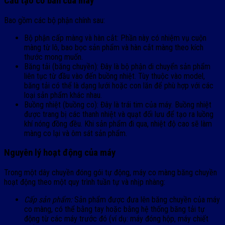
Cấu tạo cơ bản của máy
Bao gồm các bộ phận chính sau:
Bộ phận cấp màng và hàn cắt: Phần này có nhiệm vụ cuộn
màng từ lô, bao bọc sản phẩm và hàn cắt màng theo kích
thước mong muốn.
Băng tải (băng chuyền): Đây là bộ phận di chuyển sản phẩm
liên tục từ đầu vào đến buồng nhiệt. Tùy thuộc vào model,
băng tải có thể là dạng lưới hoặc con lăn để phù hợp với các
loại sản phẩm khác nhau.
Buồng nhiệt (buồng co): Đây là trái tim của máy. Buồng nhiệt
được trang bị các thanh nhiệt và quạt đối lưu để tạo ra luồng
khí nóng đồng đều. Khi sản phẩm đi qua, nhiệt độ cao sẽ làm
màng co lại và ôm sát sản phẩm.
Nguyên lý hoạt động của máy
Trong một dây chuyền đóng gói tự động, máy co màng băng chuyền
hoạt động theo một quy trình tuần tự và nhịp nhàng:
Cấp sản phẩm:
Sản phẩm được đưa lên băng chuyền của máy
co màng, có thể bằng tay hoặc bằng hệ thống băng tải tự
động từ các máy trước đó (ví dụ: máy đóng hộp, máy chiết