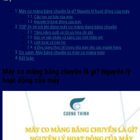
Máy co màng băng chuyền là gì? Nguyên lý hoạt động của máy
Cấu tạo cơ bản của máy
Nguyên lý hoạt động của máy
TOP 3+ lợi ích khi dùng máy co màng dạng băng chuyền
Tăng năng suất và tối ưu hóa chi phí
Bảo vệ sản phẩm và nâng cao tính thẩm mỹ
Linh hoạt và tiện lợi
4 Ứng dụng thực tế trong nhà máy cho các ngành hàng
So sánh: Máy băng chuyền vs máy co màng mini
Kết luận
Máy co màng băng chuyền là gì? Nguyên lý
hoạt động của máy