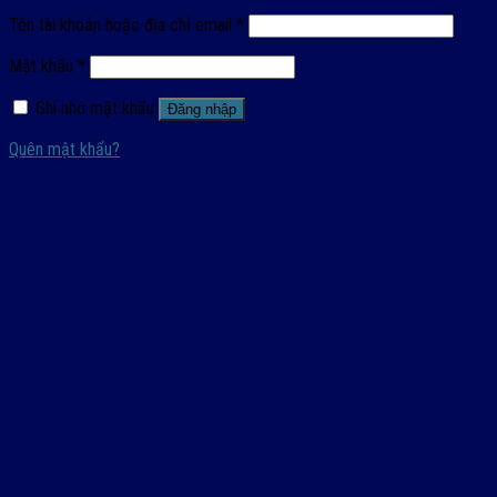
Tên tài khoản hoặc địa chỉ email
*
Mật khẩu
*
Ghi nhớ mật khẩu
Đăng nhập
Quên mật khẩu?