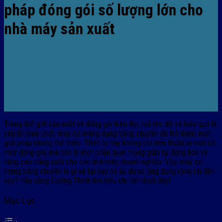
pháp đóng gói số lượng lớn cho
nhà máy sản xuất
Trong thế giới sản xuất và đóng gói hiện đại, nơi tốc độ và hiệu quả là
yếu tố then chốt, máy co màng dạng băng chuyền đã trở thành một
giải pháp không thể thiếu. Thiết bị này không chỉ đơn thuần là một cỗ
máy đóng gói, mà còn là một phần quan trọng giúp tự động hóa và
nâng cao năng suất cho các nhà máy, doanh nghiệp. Vậy, máy co
màng băng chuyền là gì và tại sao nó lại được ứng dụng rộng rãi đến
vậy? Hãy cùng Cường Thịnh tìm hiểu chi tiết dưới đây!
Mục Lục