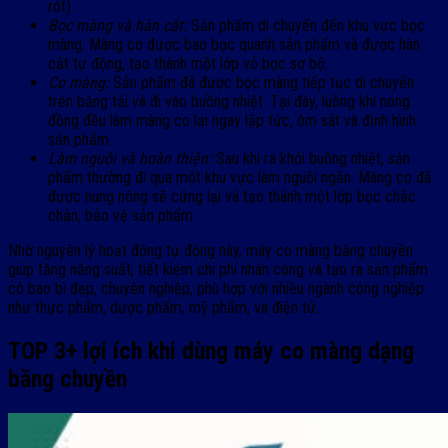
rót).
Bọc màng và hàn cắt:
Sản phẩm di chuyển đến khu vực bọc
màng. Màng co được bao bọc quanh sản phẩm và được hàn
cắt tự động, tạo thành một lớp vỏ bọc sơ bộ.
Co màng:
Sản phẩm đã được bọc màng tiếp tục di chuyển
trên băng tải và đi vào buồng nhiệt. Tại đây, luồng khí nóng
đồng đều làm màng co lại ngay lập tức, ôm sát và định hình
sản phẩm.
Làm nguội và hoàn thiện:
Sau khi ra khỏi buồng nhiệt, sản
phẩm thường đi qua một khu vực làm nguội ngắn. Màng co đã
được nung nóng sẽ cứng lại và tạo thành một lớp bọc chắc
chắn, bảo vệ sản phẩm.
Nhờ nguyên lý hoạt động tự động này, máy co màng băng chuyền
giúp tăng năng suất, tiết kiệm chi phí nhân công và tạo ra sản phẩm
có bao bì đẹp, chuyên nghiệp, phù hợp với nhiều ngành công nghiệp
như thực phẩm, dược phẩm, mỹ phẩm, và điện tử.
TOP 3+ lợi ích khi dùng máy co màng dạng
băng chuyền