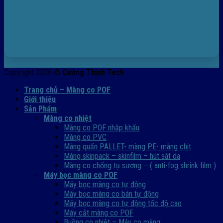
Copyright 2026 ©
Cường Thịnh Tech
Trang chủ – Màng co POF
Giới thiệu
Sản Phẩm
Màng co nhiệt
Màng co POF nhập khẩu
Màng co PVC
Màng quấn PALLET- màng PE- màng chit
Màng skinpack – skinfilm – hút sát da
Màng co chống tụ sương – ( anti-fog shrink film )
Máy bọc màng co POF
Máy bọc màng co tự động
Máy bọc màng co bán tự động
Máy bọc màng co tự động tốc độ cao
Máy cắt màng co POF
Buồng co nhiệt – Máy co màng