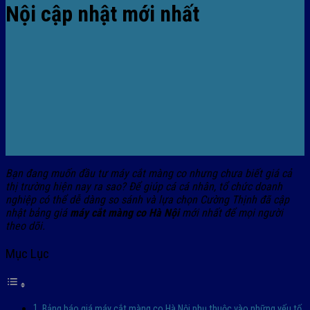
Nội cập nhật mới nhất
Bạn đang muốn đầu tư máy cắt màng co nhưng chưa biết giá cả
thị trường hiện nay ra sao? Để giúp cá cá nhân, tổ chức doanh
nghiệp có thể dễ dàng so sánh và lựa chọn Cường Thịnh đã cập
nhật bảng giá
máy cắt màng co Hà Nội
mới nhất để mọi người
theo dõi.
Mục Lục
Bảng báo giá máy cắt màng co Hà Nội phụ thuộc vào những yếu tố