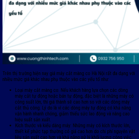
Trên thị trường hiện nay giá máy cắt màng co Hà Nội rất đa dạng với
nhiều mức giá khác nhau phụ thuộc vào các yếu tố như:
Loại máy cắt màng co: Nếu khách hàng lựa chọn các dòng
máy cắt tự động hoặc bán tự động, đặc biệt là những máy có
công suất lớn, thì giá thành sẽ cao hơn so với các dòng máy
cắt thủ công. Lý do là vì các dòng máy tự động có khả năng
vận hành nhanh chóng, giảm thiểu sức lao động và nâng cao
hiệu suất sản xuất.
Kích thước và kiểu dáng máy: Những máy có kích thước lớn,
thiết kế phức tạp thường có giá cao hơn do chi phí nguyên vật
liệu sản xuất cao hơn và khả năng xử lý khối lượng công việc