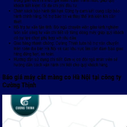
trung gian đưa ra mức giá thành cạnh tranh nhất, giúp quý
khách tiết kiệm tối đa chi phí đầu tư.
Chính sách bảo hành dài hạn: Công ty cam kết cung cấp bảo
hành chính hãng, hỗ trợ bảo trì và thay thế linh kiện khi cần
thiết.
Hỗ trợ tư vấn tận tình: Đội ngũ chuyên viên giàu kinh nghiệm
luôn sẵn sàng tư vấn chi tiết về từng dòng máy giúp quý khách
có sự lựa chọn phù hợp với nhu cầu.
Giao hàng nhanh chóng: Cường Thịnh luôn hỗ trợ vận chuyển
trên toàn địa bàn Hà Nội và các khu vực lân cận đảm bảo giao
hàng đúng hẹn, an toàn.
Hướng dẫn sử dụng chi tiết: Đơn vị có đội ngũ nhân viên sẽ
hướng dẫn cách vận hành chi tiết cho quý khách hàng.
Báo giá máy cắt màng co Hà Nội tại công ty
Cường Thịnh