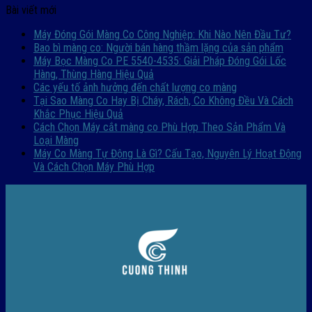
Bài viết mới
Máy Đóng Gói Màng Co Công Nghiệp: Khi Nào Nên Đầu Tư?
Bao bì màng co: Người bán hàng thầm lặng của sản phẩm
Máy Bọc Màng Co PE 5540-4535: Giải Pháp Đóng Gói Lốc
Hàng, Thùng Hàng Hiệu Quả
Các yếu tố ảnh hưởng đến chất lượng co màng
Tại Sao Màng Co Hay Bị Cháy, Rách, Co Không Đều Và Cách
Khắc Phục Hiệu Quả
Cách Chọn Máy cắt màng co Phù Hợp Theo Sản Phẩm Và
Loại Màng
Máy Co Màng Tự Động Là Gì? Cấu Tạo, Nguyên Lý Hoạt Động
Và Cách Chọn Máy Phù Hợp