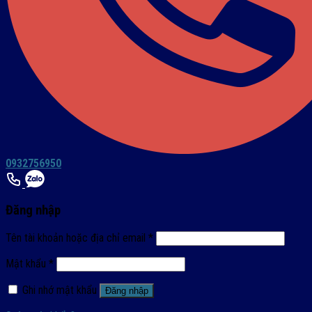
0932756950
Đăng nhập
Tên tài khoản hoặc địa chỉ email
*
Mật khẩu
*
Ghi nhớ mật khẩu
Đăng nhập