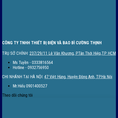
CÔNG TY TNHH THIẾT BỊ ĐIỆN VÀ BAO BÌ CƯỜNG THỊNH
TRỤ SỞ CHÍNH:
237/29/11 Lê Văn Khương, P.Tân Thới Hiệp,TP HCM
Ms Tuyền - 0333816564
Hotline - 0932756950
CHI NHÁNH TẠI HÀ NỘI:
47 Việt Hùng, Huyện Đông Anh, TP.Hà Nội
Mr.Hiếu 0901400527
Theo dõi chúng tôi