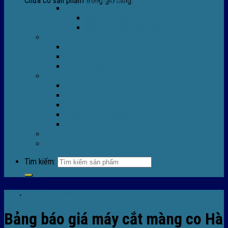
Chưa có sản phẩm trong giỏ hàng.
Máy Móc Công Nghiệp
Máy Hàn Miệng Túi FR-770
Máy Đóng Đai FOREVER
Dịch vụ
Sửa Chữa Máy Bọc Màng Co POF
Sửa Chữa Biến Tần
Đóng gói gia công màng co nhiệt
Tin Tức
Màng co nhiệt
Máy bọc màng co
Dich vụ bọc màng co
Hướng dẫn kỹ thuật
Sửa chữa máy co màng
Tuyển dụng
Liên hệ
Tìm kiếm:
Tin tức
,
TIn tức máy bọc màng co
Bảng báo giá máy cắt màng co Hà