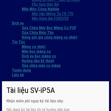
Phụ tùng thay thế
Máy Móc Công Nghiệp
Máy Hàn Miệng Túi FR-770
Máy Đóng Đai FOREVER
Dịch vụ
Sửa Chữa Máy Bọc Màng Co POF
Sửa Chữa Biến Tần
Đóng gói gia công màng co nhiệt
Tin Tức
Màng co nhiệt
Máy bọc màng co
Dich vụ bọc màng co
Hướng dẫn kỹ thuật
Sửa chữa máy co màng
Tuyển dụng
Liên hệ
Tài liệu SV-iP5A
Nhận
miễn phí ngay
bộ tài liệu này:
Nội dung bộ tài liệu tôi sẽ hướng dẫn bạn