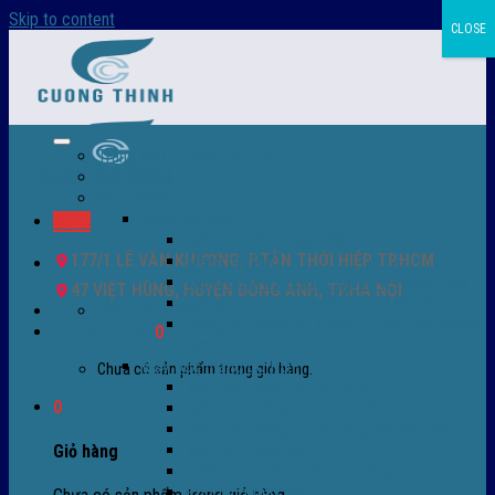
Skip to content
CLOSE
Trang chủ – Màng co POF
Giới thiệu
Sản Phẩm
Màng co nhiệt
Menu
Màng co POF nhập khẩu
177/1 LÊ VĂN KHƯƠNG, P.TÂN THỚI HIỆP TP.HCM
Màng co PVC
Màng quấn PALLET- màng PE- màng chit
47 VIỆT HÙNG, HUYỆN ĐÔNG ANH, TP.HÀ NỘI
Màng skinpack - skinfilm - hút sát da
0932 756 950
Màng co chống tụ sương - ( anti-fog shrink
Giỏ hàng /
0
₫
0
film )
Máy bọc màng co POF
Chưa có sản phẩm trong giỏ hàng.
Máy bọc màng co tự động
0
Máy bọc màng co bán tự động
Máy bọc màng co tự động tốc độ cao
Máy cắt màng co POF
Giỏ hàng
Buồng co nhiệt - Máy co màng
Phụ tùng thay thế