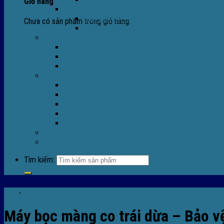
Giỏ hàng
Máy Móc Công Nghiệp
Máy Hàn Miệng Túi FR-770
Chưa có sản phẩm trong giỏ hàng.
Máy Đóng Đai FOREVER
Dịch vụ
Sửa Chữa Máy Bọc Màng Co POF
Sửa Chữa Biến Tần
Đóng gói gia công màng co nhiệt
Tin Tức
Màng co nhiệt
Máy bọc màng co
Dich vụ bọc màng co
Hướng dẫn kỹ thuật
Sửa chữa máy co màng
Tuyển dụng
Liên hệ
Tìm kiếm:
Tin tức
,
TIn tức máy bọc màng co
Máy bọc màng co trái dừa – Bảo vệ