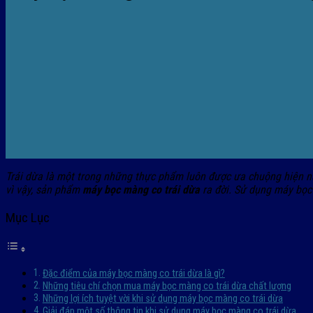
Trái dừa là một trong những thực phẩm luôn được ưa chuộng hiện nay
vì vậy, sản phẩm
máy bọc màng co trái dừa
ra đời. Sử dụng máy bọc
Mục Lục
Đặc điểm của máy bọc màng co trái dừa là gì?
Những tiêu chí chọn mua máy bọc màng co trái dừa chất lượng
Những lợi ích tuyệt vời khi sử dụng máy bọc màng co trái dừa
Giải đáp một số thông tin khi sử dụng máy bọc màng co trái dừa