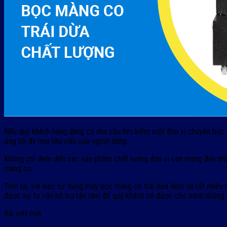
Nếu quý khách hàng đang có nhu cầu tìm kiếm một đơn vị chuyên bọc 
ứng tối đa mọi nhu cầu của người dùng.
Không chỉ đem đến các sản phẩm chất lượng đơn vị còn mang đến những
màng co.
Tóm lại, với việc sử dụng máy bọc màng co trái dừa đem lại rất nhiều
được sự tư vấn hỗ trợ tận tâm để quý khách có được cho mình những 
Bài viết mới