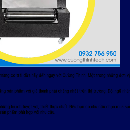
màng co trái dừa hãy đến ngay với Cường Thịnh. Một trong những đơn 
 sản phẩm với giá thành phải chăng nhất trên thị trường. Đội ngũ nhân
 những lợi ích tuyệt vời, thiết thực nhất. Nếu bạn có nhu cầu chọn mua
sản phẩm phù hợp với nhu cầu.