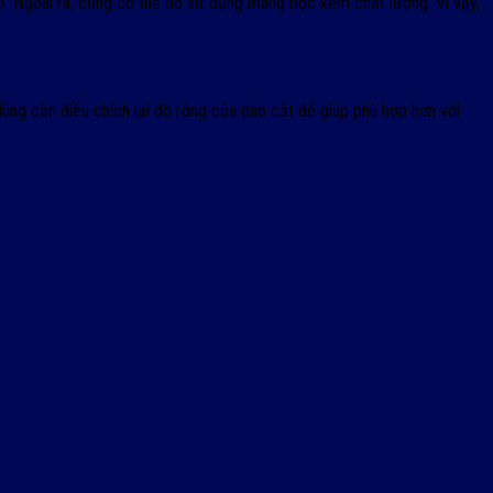
ao. Ngoài ra, cũng có thể do sử dụng màng bọc kém chất lượng. Vì vậy,
ùng cần điều chỉnh lại độ rộng của dao cắt để giúp phù hợp hơn với