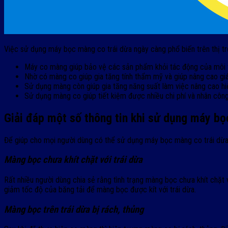
Việc sử dụng máy bọc màng co trái dừa ngày càng phổ biến trên thị tr
Máy co màng giúp bảo vệ các sản phẩm khỏi tác động của môi tr
Nhờ có màng co giúp gia tăng tính thẩm mỹ và giúp nâng cao giá
Sử dụng màng còn giúp gia tăng năng suất làm việc nâng cao hi
Sử dụng màng co giúp tiết kiệm được nhiều chi phí và nhân công
Giải đáp một số thông tin khi sử dụng máy bọ
Để giúp cho mọi người dùng có thể sử dụng máy bọc màng co trái dừa đ
Màng bọc chưa khít chặt với trái dừa
Rất nhiều người dùng chia sẻ rằng tình trạng màng bọc chưa khít chặt 
giảm tốc độ của băng tải để màng bọc được kít với trái dừa.
Màng bọc trên trái dừa bị rách, thủng