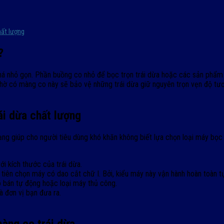
hất lượng
?
há nhỏ gọn. Phần buồng co nhỏ để bọc trọn trái dừa hoặc các sản phẩm c
ờ có màng co này sẽ bảo vệ những trái dừa giữ nguyên trọn vẹn độ tươi
i dừa chất lượng
ng giúp cho người tiêu dùng khó khăn không biết lựa chọn loại máy bọc
 kích thước của trái dừa.
tiên chọn máy có dao cắt chữ I. Bởi, kiểu máy này vận hành hoàn toàn t
o bán tự động hoặc loại máy thủ công.
 đơn vị bạn đưa ra.
màng co trái dừa