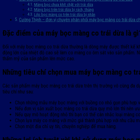
Màng bọc chưa khít chặt với trái dừa
Màng bọc trên trái dừa bị rách, thủng
Lớp bọc màng co trên trái dừa bị nhăn
Cường Thịnh – đơn vị chuyên phân phối máy bọc màng co trái dừa c
Đặc điểm của máy bọc màng co trái dừa là gì
Đối với máy bọc màng co trái dừa thường là dòng máy được thiết kế k
động lớn của nhiệt độ cao sẽ làm co màng co ôm sát vào sản phẩm. Nh
thẩm mỹ của sản phẩm lên mức cao.
Những tiêu chí chọn mua máy bọc màng co trá
Các sản phẩm máy bọc màng co trái dừa trên thị trường vô cùng đa dạ
tiêu chí như sau:
Chọn những mẫu máy bọc màng với buồng co nhỏ gọn phù hợp với
Nếu đơn vị sản xuất bọc màng co trái dừa quy mô lớn thì nên ưu 
Nếu quy mô hoạt động nhỏ thì bạn có thể cân nhắc loại màng c
Chọn lựa máy co màng với mức giá thành phù hợp với nhu cầu mà
Chọn một địa chỉ uy tín, chuyên nghiệp để mua hàng.
Những lợi ích tuyệt vời khi sử dụng máy bọc 