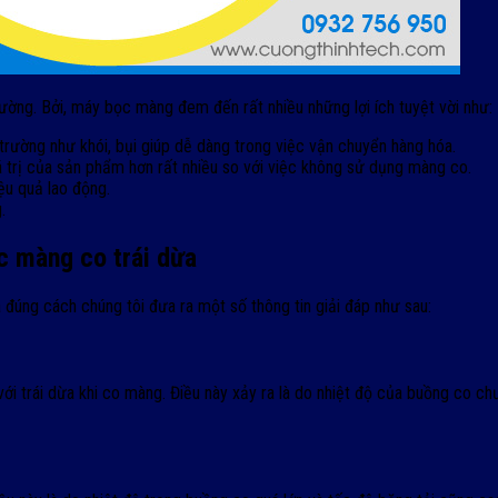
ường. Bởi, máy bọc màng đem đến rất nhiều những lợi ích tuyệt vời như:
ường như khói, bụi giúp dễ dàng trong việc vận chuyển hàng hóa.
 trị của sản phẩm hơn rất nhiều so với việc không sử dụng màng co.
ệu quả lao động.
.
c màng co trái dừa
úng cách chúng tôi đưa ra một số thông tin giải đáp như sau:
với trái dừa khi co màng. Điều này xảy ra là do nhiệt độ của buồng co ch