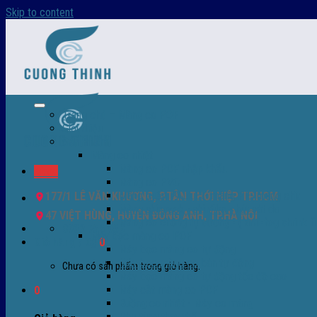
Skip to content
Trang chủ – Màng co POF
Giới thiệu
Sản Phẩm
Màng co nhiệt
Màng co POF nhập khẩu
Menu
Màng co PVC
Màng quấn PALLET- màng PE- màng chit
177/1 LÊ VĂN KHƯƠNG, P.TÂN THỚI HIỆP TP.HCM
Màng skinpack - skinfilm - hút sát da
47 VIỆT HÙNG, HUYỆN ĐÔNG ANH, TP.HÀ NỘI
Màng co chống tụ sương - ( anti-fog shrink fi
0932 756 950
Máy bọc màng co POF
Giỏ hàng /
0
₫
0
Máy bọc màng co tự động
Máy bọc màng co bán tự động
Chưa có sản phẩm trong giỏ hàng.
Máy bọc màng co tự động tốc độ cao
Máy cắt màng co POF
0
Buồng co nhiệt - Máy co màng
Phụ tùng thay thế