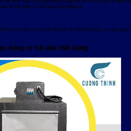
iều này là do nhiệt độ trong buồng co quá lớn và tốc độ băng tải cũng c
 được thì cần kiểm tra chất lượng của màng co.
có thể là do màng co chưa đủ rộng để có thể kéo phẳng. Lúc này, người d
ọc màng co trái dừa chất lượng