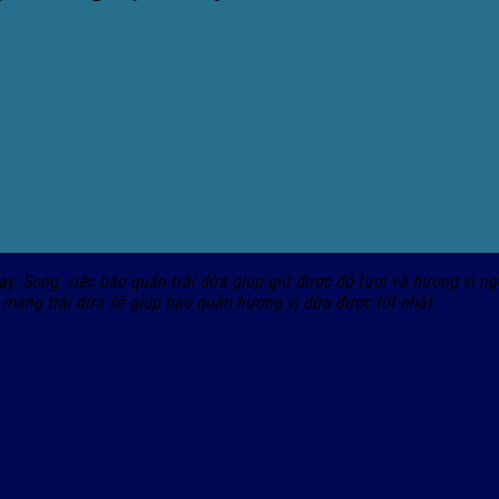
. Song, việc bảo quản trái dừa giúp giữ được độ tươi và hương vị ngọ
 màng trái dừa sẽ giúp bảo quản hương vị dừa được tốt nhất.