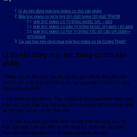
Lý do nên dùng máy bọc màng co cho sản phẩm
Máy bọc màng co mì ly (mỳ tô) chất lượng tốt nhất TPHCM
MÁY BỌC MÀNG CO TỰ ĐỘNG MODEL GPL – 4535
MÁY BỌC MÀNG CO BÁN TỰ ĐỘNG MODEL DFQA450 + BS-A450
MÁY BỌC MÀNG CO POF TỰ ĐỘNG TỐC ĐỘ CAO GPL5545H +
GPS5030LW
Tại sao bạn nên chọn mua máy bọc màng co tại Cường Thịnh?
Lý do nên dùng máy bọc màng co cho sản
phẩm
+ Nâng cao độ hiệu quả: Sau khi cài đặt quy trình tự động hóa dây
chuyền sản xuất, máy hoạt động liên tục giúp nhanh chóng gia tăng
năng xuất sản phẩm
+ Tiết kiệm chi phí đầu tư: Thay vì phải sử dụng quá nhiều nhân công,
máy móc hoàn toàn thay thế công sức con người tiết kiệm hoàn toàn
về thời gian và các chi phí phát sinh.
+ Thể hiện tính thẩm mỹ: Khác biệt với quy trình thủ công với máy
móc bạn hoàn toàn yên tâm về tính đồng bộ thẩm mỹ sản phẩm.
Hạn chế hoàn toàn phát sinh lỗi trong quá trình sản xuất.