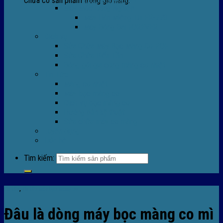
Chưa có sản phẩm trong giỏ hàng.
Máy Móc Công Nghiệp
Máy Hàn Miệng Túi FR-770
Máy Đóng Đai FOREVER
Dịch vụ
Sửa Chữa Máy Bọc Màng Co POF
Sửa Chữa Biến Tần
Đóng gói gia công màng co nhiệt
Tin Tức
Màng co nhiệt
Máy bọc màng co
Dich vụ bọc màng co
Hướng dẫn kỹ thuật
Sửa chữa máy co màng
Tuyển dụng
Liên hệ
Tìm kiếm:
Tin tức
,
TIn tức máy bọc màng co
Đâu là dòng máy bọc màng co mì