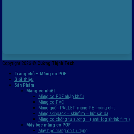
Copyright 2026 ©
Cường Thịnh Tech
Trang chủ – Màng co POF
Giới thiệu
Sản Phẩm
Màng co nhiệt
Màng co POF nhập khẩu
Màng co PVC
Màng quấn PALLET- màng PE- màng chit
Màng skinpack – skinfilm – hút sát da
Màng co chống tụ sương – ( anti-fog shrink film )
Máy bọc màng co POF
Máy bọc màng co tự động