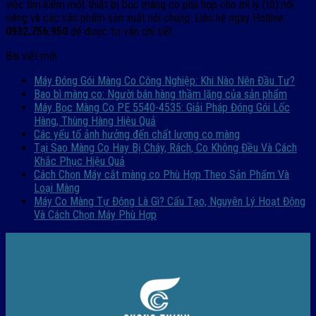
việc tìm kiếm một thiết bị bọc màng co phù hợp cho mì ly (tô) nói
riêng và các sản phẩm sản xuất nói chung. Liên hệ ngay Hotline:
0932.756.950
để được tư vấn chi tiết.
Bài viết mới
Máy Đóng Gói Màng Co Công Nghiệp: Khi Nào Nên Đầu Tư?
Bao bì màng co: Người bán hàng thầm lặng của sản phẩm
Máy Bọc Màng Co PE 5540-4535: Giải Pháp Đóng Gói Lốc
Hàng, Thùng Hàng Hiệu Quả
Các yếu tố ảnh hưởng đến chất lượng co màng
Tại Sao Màng Co Hay Bị Cháy, Rách, Co Không Đều Và Cách
Khắc Phục Hiệu Quả
Cách Chọn Máy cắt màng co Phù Hợp Theo Sản Phẩm Và
Loại Màng
Máy Co Màng Tự Động Là Gì? Cấu Tạo, Nguyên Lý Hoạt Động
Và Cách Chọn Máy Phù Hợp