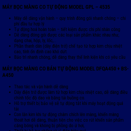
MÁY BỌC MÀNG CO TỰ ĐỘNG MODEL GPL – 4535
Máy dễ dàng vận hành – quy trình đóng gói nhanh chóng – chi
phí đầu tư hợp lý
Tự động hoá hoàn toàn – tiết kiệm được chi phí nhân công
Dễ dàng đóng gói được các loại sản phẩm khác nhau như,
dạng chai, hộp, ly, lốc,…
Phần thanh dán (dây điện trở) chế tạo từ hợp kim chịu nhiệt
cao, tính ổn định cao khó dứt.
Bảo trì nhanh chóng, dễ dàng thay thế linh kiện khi có yêu cầu
MÁY BỌC MÀNG CO BÁN TỰ ĐỘNG MODEL DFQA450 + BS-
A450
Thao tác và vận hành dễ dàng
Dây điện trở được làm từ hợp kim chịu nhiệt cao, dễ dàng điều
chỉnh tốc độ dao và băng tải buồng co.
Hỗ trợ thiết bị bảo vệ sẽ tự động tắt khi máy hoạt động quá
tải
Con lăn kim khi tự động châm chích lên màng, khiến màng
thoát hơi dễ dàng, thuận tiện cho việc co rút khiến sản phẩm
căng bóng và không bị phồng do ứ hơi,