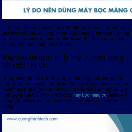
=> Không chỉ riêng gì ngành sản xuất mì ly, mì tô mà chúng tôi đề cập
tới mà còn đối với cả các ngành sản xuất khác hãy cân nhắc việc đầu
tư một chiếc máy bọc màng co chất lượng để hỗ trợ cho quy trình
sản xuất hiệu quả, mang lại giá trị cao.
Máy bọc màng co mì ly (mỳ tô) chất lượng
tốt nhất TPHCM
Những sản phẩm khi đưa tới tay người tiêu dùng phải đảm bảo về
chất lượng bên ngoài lẫn bên trong. Điều này đồng nghĩa với việc các
doanh nghiệp phải lựa chọn đối tác cung cấp máy bọc màng co uy tín
chất lượng. Sau đây là gợi ý về 3 dòng
máy bọc màng co
phù hợp với
sản phẩm mì ly (tô) nói riêng và các loại sản phẩm sản xuất nói
chung