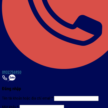
0932756950
Đăng nhập
Tên tài khoản hoặc địa chỉ email
*
Mật khẩu
*