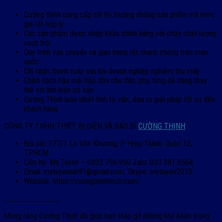
Cường thịnh cung cấp tới thị trường những sản phẩm với mức
giá rất hợp lý
Các sản phẩm được nhập khẩu chính hãng với chấy chất lượng
vượt trội
Quy trình vận chuyển và giao hàng rất nhanh chóng trên toàn
quốc
Chỉ nhận thanh toán sau khi doanh nghiệp nghiệm thu máy
Chính sách hậu mãi hấp dẫn chu đáo, phụ tùng dễ dàng thay
thế với linh kiện có sẵn
Cường Thịnh luôn nhiệt tình tư vấn, đưa ra giải pháp tối ưu đến
khách hàng
CÔNG TY TNHH THIẾT BỊ ĐIỆN VÀ BAO BÌ
CƯỜNG THỊNH
Địa chỉ: 177/1 Lê Văn Khương, P. Hiệp Thành, Quận 12,
TP.HCM
Liên hệ: Ms.Tuyền – 0932 756 950 Zalo: 033 381 6564
Email: mytuyeniuh91@gmail.com, Skype: mytuyen2015
Website: https://cuongthinhtech.com/
______________
Mong rằng Cường Thịnh đã giúp bạn tháo gỡ những khó khăn trong