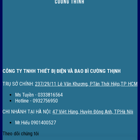
CÔNG TY TNHH THIẾT BỊ ĐIỆN VÀ BAO BÌ CƯỜNG THỊNH
TRỤ SỞ CHÍNH:
237/29/11 Lê Văn Khương, P.Tân Thới Hiệp,TP HCM
Ms Tuyền - 0333816564
Hotline - 0932756950
CHI NHÁNH TẠI HÀ NỘI:
47 Việt Hùng, Huyện Đông Anh, TP.Hà Nội
Mr.Hiếu 0901400527
Theo dõi chúng tôi