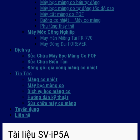
Máy bọc màng co bán tự động
Máy bọc màng co tự động tốc độ cao
Máy cắt màng co POF
Buồng co nhiệt – Máy co màng
Phụ tùng thay thế
Máy Móc Công Nghiệp
Máy Hàn Miệng Túi FR-770
Máy Đóng Đai FOREVER
Dịch vụ
Sửa Chữa Máy Bọc Màng Co POF
Sửa Chữa Biến Tần
Đóng gói gia công màng co nhiệt
Tin Tức
Màng co nhiệt
Máy bọc màng co
Dich vụ bọc màng co
Hướng dẫn kỹ thuật
Sửa chữa máy co màng
Tuyển dụng
Liên hệ
Tài liệu SV-iP5A