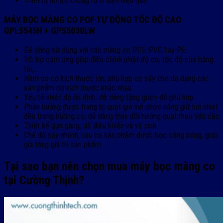
Thiết bị hỗ trợ chống rò rỉ điện hiệu quả
MÁY BỌC MÀNG CO POF TỰ ĐỘNG TỐC ĐỘ CAO
GPL5545H + GPS5030LW
Dễ dàng sử dụng với các màng co POF, PVC hay PE
Hỗ trợ cảm ứng giúp điều chỉnh nhiệt độ co, tốc độ của băng
tải,…
Hầm co có kích thước lớn, phù hợp có sấy cho đa dạng các
sản phẩm có kích thước khác nhau
Yếu tố nhiệt độ ổn định, dễ dàng tăng giảm để phù hợp
Phần buồng được trang bị quạt gió với chức năng giữ hơi nhiệt
đều trong buồng co, dễ dàng thay đổi hướng quạt theo yêu cầu
Thiết kế gọn gàng, dễ điều khiển và vệ sinh
Chế độ sấy nhanh, sau co sản phẩm được bọc căng bóng, giúp
gia tăng giá trị sản phẩm
Tại sao bạn nên chọn mua máy bọc màng co
tại Cường Thịnh?