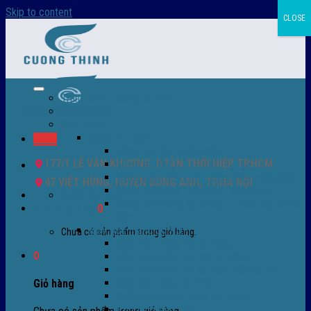
Skip to content
CLOSE
Trang chủ – Màng co POF
Giới thiệu
Sản Phẩm
Màng co nhiệt
Menu
Màng co POF nhập khẩu
177/1 LÊ VĂN KHƯƠNG, P.TÂN THỚI HIỆP TP.HCM
Màng co PVC
Màng quấn PALLET- màng PE- màng chit
47 VIỆT HÙNG, HUYỆN ĐÔNG ANH, TP.HÀ NỘI
Màng skinpack - skinfilm - hút sát da
0932 756 950
Màng co chống tụ sương - ( anti-fog shrink
Giỏ hàng /
0
₫
0
film )
Máy bọc màng co POF
Chưa có sản phẩm trong giỏ hàng.
Máy bọc màng co tự động
0
Máy bọc màng co bán tự động
Máy bọc màng co tự động tốc độ cao
Máy cắt màng co POF
Giỏ hàng
Buồng co nhiệt - Máy co màng
Phụ tùng thay thế