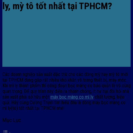
ly, mỳ tô tốt nhất tại TPHCM?
Các doanh nghiệp sản xuất đặc thù cho các dòng mỳ hay mỳ tô mới
tại TPHCM đang gặp rất nhiều khó khăn về trang thiết bị, máy móc.
Khi mì ly thành phẩm thì công đoạn bọc màng co bảo quản là vô cùng
quan trọng. Để quy trình này diễn ra nhanh chóng, ít hư hại đòi hỏi nhà
sản xuất phải sở hữu một
máy bọc màng co mì ly
chất lượng, hiệu
quả.
Hãy cùng Cường Thịnh tìm hiểu đâu là dòng máy bọc màng co
mì ly(tô) tốt nhất tại TPHCM nhé!
Mục Lục