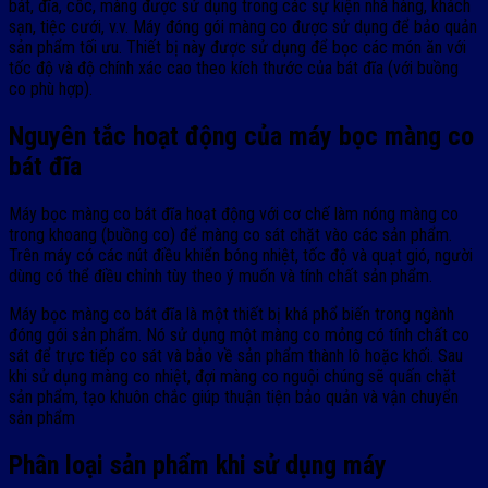
bát, đĩa, cốc, màng được sử dụng trong các sự kiện nhà hàng, khách
sạn, tiệc cưới, v.v. Máy đóng gói màng co được sử dụng để bảo quản
sản phẩm tối ưu. Thiết bị này được sử dụng để bọc các món ăn với
tốc độ và độ chính xác cao theo kích thước của bát đĩa (với buồng
co phù hợp).
Nguyên tắc hoạt động của máy bọc màng co
bát đĩa
Máy bọc màng co bát đĩa hoạt động với cơ chế làm nóng màng co
trong khoang (buồng co) để màng co sát chặt vào các sản phẩm.
Trên máy có các nút điều khiển bóng nhiệt, tốc độ và quạt gió, người
dùng có thể điều chỉnh tùy theo ý muốn và tính chất sản phẩm.
Máy bọc màng co bát đĩa là một thiết bị khá phổ biến trong ngành
đóng gói sản phẩm. Nó sử dụng một màng co mỏng có tính chất co
sát để trực tiếp co sát và bảo về sản phẩm thành lô hoặc khối. Sau
khi sử dụng màng co nhiệt, đợi màng co nguội chúng sẽ quấn chặt
sản phẩm, tạo khuôn chắc giúp thuận tiện bảo quản và vận chuyển
sản phẩm
Phân loại sản phẩm khi sử dụng máy