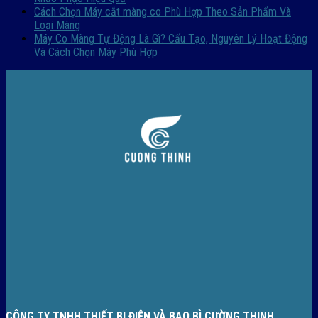
Cách Chọn Máy cắt màng co Phù Hợp Theo Sản Phẩm Và
Loại Màng
Máy Co Màng Tự Động Là Gì? Cấu Tạo, Nguyên Lý Hoạt Động
Và Cách Chọn Máy Phù Hợp
CÔNG TY TNHH THIẾT BỊ ĐIỆN VÀ BAO BÌ CƯỜNG THỊNH