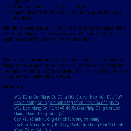
suối, v.v.
Công cụ và dụng cụ: móc treo, sách, v.v.
Ngành dược mỹ phẩm: chai lọ đựng thuốc, lọ đựng thuốc, lọ
mỹ phẩm, …
Việc đầu tư trang thiết bị này sẽ giúp bạn mở rộng kinh doanh thêm
một số mặt hàng khác. Từ đó, công ty của bạn sẽ có thể tối đa hóa
doanh thu và thu hồi vốn đầu tư nhanh chóng hơn.
_______________________________
Mong rằng qua bài viết này có thể giúp bạn hiểu rõ hơn về máy bọc
màng co bát đĩa, ngoài ra để được tư vấn chi tiết về các dòng máy
bọc màng co chất lượng đến từ Cường Thịnh, xin hãy liên hệ ngay với
chúng tôi theo Hotline:
0932 756 950
Bài viết mới
Máy Đóng Gói Màng Co Công Nghiệp: Khi Nào Nên Đầu Tư?
Bao bì màng co: Người bán hàng thầm lặng của sản phẩm
Máy Bọc Màng Co PE 5540-4535: Giải Pháp Đóng Gói Lốc
Hàng, Thùng Hàng Hiệu Quả
Các yếu tố ảnh hưởng đến chất lượng co màng
Tại Sao Màng Co Hay Bị Cháy, Rách, Co Không Đều Và Cách
Khắc Phục Hiệu Quả