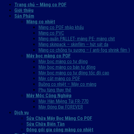
Trang chủ – Màng co POF
Giới thiệu
Sản Phẩm
Màng co nhiệt
Màng co POF nhập khẩu
Màng co PVC
Màng quấn PALLET- màng PE- màng chit
Màng skinpack – skinfilm – hút sát da
Màng co chống tụ sương – ( anti-fog shrink film )
Máy bọc màng co POF
Máy bọc màng co tự động
Máy bọc màng co bán tự động
Máy bọc màng co tự động tốc độ cao
Máy cắt màng co POF
Buồng co nhiệt – Máy co màng
Phụ tùng thay thế
Máy Móc Công Nghiệp
Máy Hàn Miệng Túi FR-770
Máy Đóng Đai FOREVER
Dịch vụ
Sửa Chữa Máy Bọc Màng Co POF
Sửa Chữa Biến Tần
Đóng gói gia công màng co nhiệt