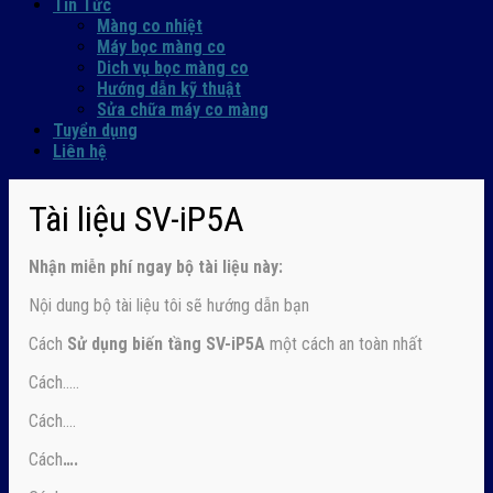
Tin Tức
Màng co nhiệt
Máy bọc màng co
Dich vụ bọc màng co
Hướng dẫn kỹ thuật
Sửa chữa máy co màng
Tuyển dụng
Liên hệ
Tài liệu SV-iP5A
Nhận
miễn phí ngay
bộ tài liệu này:
Nội dung bộ tài liệu tôi sẽ hướng dẫn bạn
Cách
Sử dụng biến tầng SV-iP5A
một cách an toàn nhất
Cách…..
Cách….
Cách
….