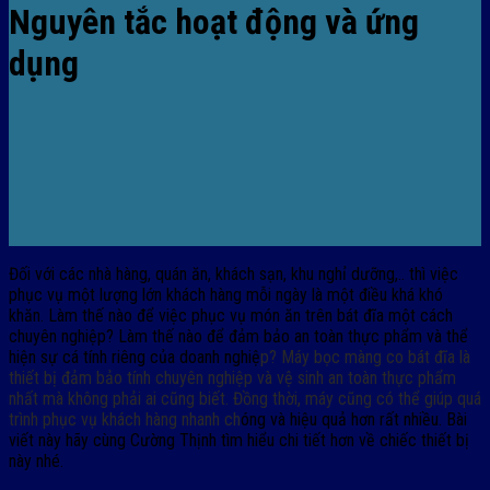
Nguyên tắc hoạt động và ứng
dụng
Đối với các nhà hàng, quán ăn, khách sạn, khu nghỉ dưỡng,.. thì việc
phục vụ một lượng lớn khách hàng mỗi ngày là một điều khá khó
khăn. Làm thế nào để việc phục vụ món ăn trên bát đĩa một cách
chuyên nghiệp? Làm thế nào để đảm bảo an toàn thực phẩm và thể
hiện sự cá tính riêng của doanh nghiệ
p?
Máy bọc màng co bát đĩa là
thiết bị đảm bảo tính chuyên nghiệp và vệ sinh an toàn thực phẩm
nhất mà không phải ai cũng biết. Đồng thời, máy cũng có thể giúp quá
trình phục vụ khách hàng nhanh ch
óng và hiệu quả hơn rất nhiều. Bài
viết này hãy cùng Cường Thịnh tìm hiểu chi tiết hơn về chiếc thiết bị
này nhé.