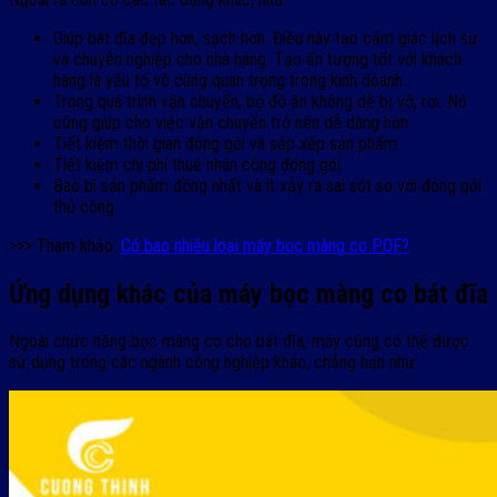
Giúp bát đĩa đẹp hơn, sạch hơn. Điều này tạo cảm giác lịch sự
và chuyên nghiệp cho nhà hàng. Tạo ấn tượng tốt với khách
hàng là yếu tố vô cùng quan trọng trong kinh doanh.
Trong quá trình vận chuyển, bộ đồ ăn không dễ bị vỡ, rơi. Nó
cũng giúp cho việc vận chuyển trở nên dễ dàng hơn.
Tiết kiệm thời gian đóng gói và sắp xếp sản phẩm.
Tiết kiệm chi phí thuê nhân công đóng gói.
Bao bì sản phẩm đồng nhất và ít xảy ra sai sót so với đóng gói
thủ công.
>>> Tham khảo:
Có bao nhiêu loại máy bọc màng co POF?
Ứng dụng khác của máy bọc màng co bát đĩa
Ngoài chức năng bọc màng co cho bát đĩa, máy cũng có thể được
sử dụng trong các ngành công nghiệp khác, chẳng hạn như: