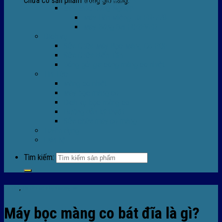
Chưa có sản phẩm trong giỏ hàng.
Máy Móc Công Nghiệp
Máy Hàn Miệng Túi FR-770
Máy Đóng Đai FOREVER
Dịch vụ
Sửa Chữa Máy Bọc Màng Co POF
Sửa Chữa Biến Tần
Đóng gói gia công màng co nhiệt
Tin Tức
Màng co nhiệt
Máy bọc màng co
Dich vụ bọc màng co
Hướng dẫn kỹ thuật
Sửa chữa máy co màng
Tuyển dụng
Liên hệ
Tìm kiếm:
Tin tức
,
TIn tức máy bọc màng co
Máy bọc màng co bát đĩa là gì?