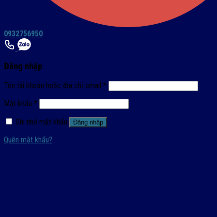
0932756950
Đăng nhập
Tên tài khoản hoặc địa chỉ email
*
Mật khẩu
*
Ghi nhớ mật khẩu
Đăng nhập
Quên mật khẩu?