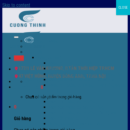
Skip to content
CLOSE
Trang chủ – Màng co POF
Giới thiệu
Sản Phẩm
Màng co nhiệt
Menu
Màng co POF nhập khẩu
177/1 LÊ VĂN KHƯƠNG, P.TÂN THỚI HIỆP TP.HCM
Màng co PVC
Màng quấn PALLET- màng PE- màng chit
47 VIỆT HÙNG, HUYỆN ĐÔNG ANH, TP.HÀ NỘI
Màng skinpack - skinfilm - hút sát da
0932 756 950
Màng co chống tụ sương - ( anti-fog shrink
Giỏ hàng /
0
₫
0
film )
Máy bọc màng co POF
Chưa có sản phẩm trong giỏ hàng.
Máy bọc màng co tự động
0
Máy bọc màng co bán tự động
Máy bọc màng co tự động tốc độ cao
Máy cắt màng co POF
Giỏ hàng
Buồng co nhiệt - Máy co màng
Phụ tùng thay thế