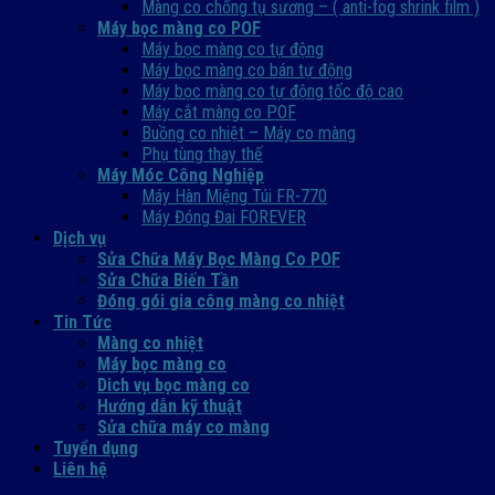
Màng co chống tụ sương – ( anti-fog shrink film )
Máy bọc màng co POF
Máy bọc màng co tự động
Máy bọc màng co bán tự động
Máy bọc màng co tự động tốc độ cao
Máy cắt màng co POF
Buồng co nhiệt – Máy co màng
Phụ tùng thay thế
Máy Móc Công Nghiệp
Máy Hàn Miệng Túi FR-770
Máy Đóng Đai FOREVER
Dịch vụ
Sửa Chữa Máy Bọc Màng Co POF
Sửa Chữa Biến Tần
Đóng gói gia công màng co nhiệt
Tin Tức
Màng co nhiệt
Máy bọc màng co
Dich vụ bọc màng co
Hướng dẫn kỹ thuật
Sửa chữa máy co màng
Tuyển dụng
Liên hệ