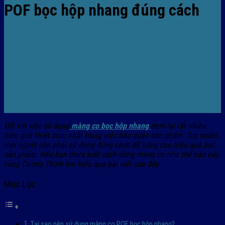
POF bọc hộp nhang đúng cách
Đối với việc sử dụng
màng co bọc hộp nhang
đem lại rất nhiều
hiệu quả thiết thực nhất trong việc bảo quản sản phẩm. Tuy nhiên,
mọi người cần phải sử dụng đúng cách để nâng cao hiệu quả bọc
sản phẩm. Nếu bạn chưa biết cách dùng màng co như thế nào hãy
cùng Cường Thịnh tìm hiểu qua bài viết sau đây.
Mục Lục
Tại sao nên sử dụng màng co POF bọc hộp nhang?