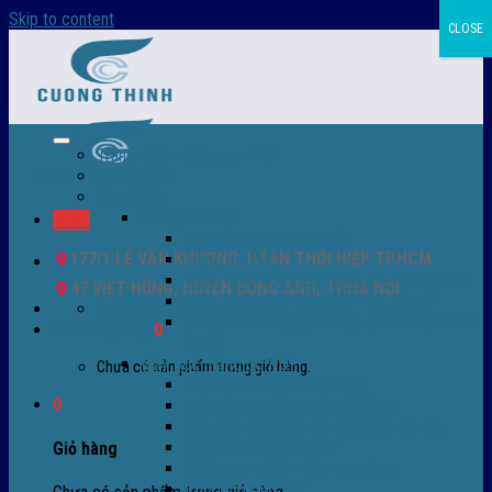
Skip to content
CLOSE
Trang chủ – Màng co POF
Giới thiệu
Sản Phẩm
Màng co nhiệt
Menu
Màng co POF nhập khẩu
177/1 LÊ VĂN KHƯƠNG, P.TÂN THỚI HIỆP TP.HCM
Màng co PVC
Màng quấn PALLET- màng PE- màng chit
47 VIỆT HÙNG, HUYỆN ĐÔNG ANH, TP.HÀ NỘI
Màng skinpack - skinfilm - hút sát da
0932 756 950
Màng co chống tụ sương - ( anti-fog shrink
Giỏ hàng /
0
₫
0
film )
Máy bọc màng co POF
Chưa có sản phẩm trong giỏ hàng.
Máy bọc màng co tự động
0
Máy bọc màng co bán tự động
Máy bọc màng co tự động tốc độ cao
Máy cắt màng co POF
Giỏ hàng
Buồng co nhiệt - Máy co màng
Phụ tùng thay thế