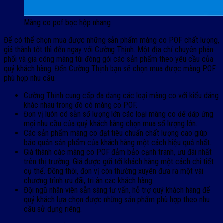
Màng co pof bọc hộp nhang
Để có thể chọn mua được những sản phẩm màng co POF chất lượng,
giá thành tốt thì đến ngay với Cường Thịnh. Một địa chỉ chuyên phân
phối và gia công màng túi đóng gói các sản phẩm theo yêu cầu của
quý khách hàng. Đến Cường Thịnh bạn sẽ chọn mua được màng POF
phù hợp nhu cầu.
Cường Thịnh cung cấp đa dạng các loại màng co với kiểu dáng
khác nhau trong đó có màng co POF.
Đơn vị luôn có sẵn số lượng lớn các loại màng co để đáp ứng
mọi nhu cầu của quý khách hàng chọn mua số lượng lớn.
Các sản phẩm màng co đạt tiêu chuẩn chất lượng cao giúp
bảo quản sản phẩm của khách hàng một cách hiệu quả nhất.
Giá thành các màng co POF đảm bảo cạnh tranh, ưu đãi nhất
trên thị trường. Giá được gửi tới khách hàng một cách chi tiết
cụ thể. Đồng thời, đơn vị còn thường xuyên đưa ra một vài
chương trình ưu đãi, tri ân các khách hàng.
Đội ngũ nhân viên sẵn sàng tư vấn, hỗ trợ quý khách hàng để
quý khách lựa chọn được những sản phẩm phù hợp theo nhu
cầu sử dụng riêng.