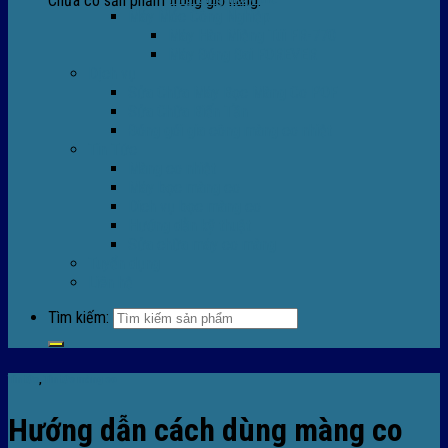
Chưa có sản phẩm trong giỏ hàng.
Máy Móc Công Nghiệp
Máy Hàn Miệng Túi FR-770
Máy Đóng Đai FOREVER
Dịch vụ
Sửa Chữa Máy Bọc Màng Co POF
Sửa Chữa Biến Tần
Đóng gói gia công màng co nhiệt
Tin Tức
Màng co nhiệt
Máy bọc màng co
Dich vụ bọc màng co
Hướng dẫn kỹ thuật
Sửa chữa máy co màng
Tuyển dụng
Liên hệ
Tìm kiếm:
Tin tức
,
Tin tức màng co
Hướng dẫn cách dùng màng co