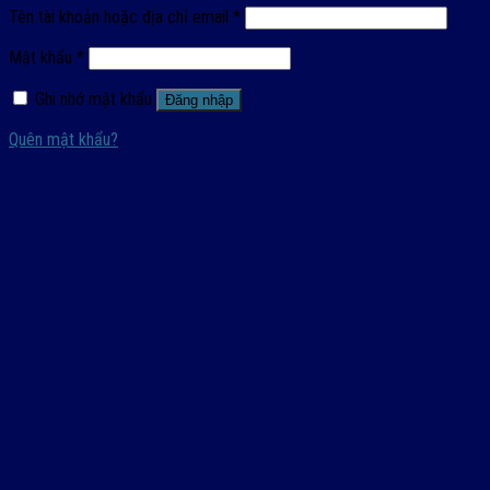
Tên tài khoản hoặc địa chỉ email
*
Mật khẩu
*
Ghi nhớ mật khẩu
Đăng nhập
Quên mật khẩu?