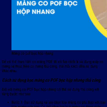
Màng co pof bọc hộp nhang
Để có thể thực hiện co màng POF thì có hai cách là sử dụng máy co
màng và thực hiện co màng thủ công. Với mỗi cách đều sử dụng
khác nhau.
Cách sử dụng bọc màng co POF bọc hộp nhang thủ công
Đối với màng co POF bọc hộp nhang có thể sử dụng thủ công với
từng bước như sau:
Bước 1: Bạn sử dụng và lựa chọn loại màng co phù hợp với loại
hộp nhang của bạn. Có thể chọn lựa loại màng co dạng cuộn