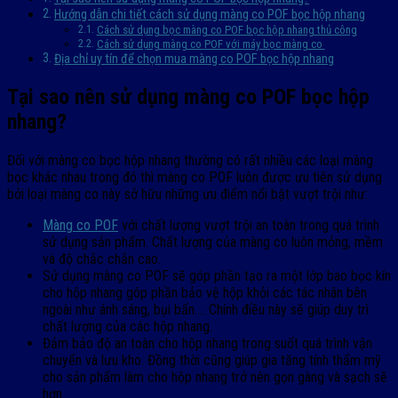
Hướng dẫn chi tiết cách sử dụng màng co POF bọc hộp nhang
Cách sử dụng bọc màng co POF bọc hộp nhang thủ công
Cách sử dụng màng co POF với máy bọc màng co
Địa chỉ uy tín để chọn mua màng co POF bọc hộp nhang
Tại sao nên sử dụng màng co POF bọc hộp
nhang?
Đối với màng co bọc hộp nhang thường có rất nhiều các loại màng
bọc khác nhau trong đó thì màng co POF luôn được ưu tiên sử dụng
bởi loại màng co này sở hữu những ưu điểm nổi bật vượt trội như:
Màng co POF
với chất lượng vượt trội an toàn trong quá trình
sử dụng sản phẩm. Chất lượng của màng co luôn mỏng, mềm
và độ chắc chắn cao.
Sử dụng màng co POF sẽ góp phần tạo ra một lớp bao bọc kín
cho hộp nhang góp phần bảo vệ hộp khỏi các tác nhân bên
ngoài như ánh sáng, bụi bẩn…. Chính điều này sẽ giúp duy trì
chất lượng của các hộp nhang.
Đảm bảo độ an toàn cho hộp nhang trong suốt quá trình vận
chuyển và lưu kho. Đồng thời cũng giúp gia tăng tính thẩm mỹ
cho sản phẩm làm cho hộp nhang trở nên gọn gàng và sạch sẽ
hơn.