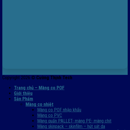
Copyright 2026 ©
Cường Thịnh Tech
Trang chủ – Màng co POF
Giới thiệu
Sản Phẩm
Màng co nhiệt
Màng co POF nhập khẩu
Màng co PVC
Màng quấn PALLET- màng PE- màng chit
Màng skinpack – skinfilm – hút sát da