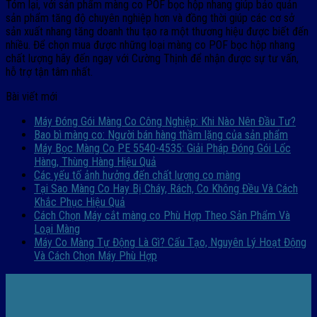
Tóm lại, với sản phẩm màng co POF bọc hộp nhang giúp bảo quản
sản phẩm tăng độ chuyên nghiệp hơn và đồng thời giúp các cơ sở
sản xuất nhang tăng doanh thu tạo ra một thương hiệu được biết đến
nhiều. Để chọn mua được những loại màng co POF bọc hộp nhang
chất lượng hãy đến ngay với Cường Thịnh để nhận được sự tư vấn,
hỗ trợ tận tâm nhất.
Bài viết mới
Máy Đóng Gói Màng Co Công Nghiệp: Khi Nào Nên Đầu Tư?
Bao bì màng co: Người bán hàng thầm lặng của sản phẩm
Máy Bọc Màng Co PE 5540-4535: Giải Pháp Đóng Gói Lốc
Hàng, Thùng Hàng Hiệu Quả
Các yếu tố ảnh hưởng đến chất lượng co màng
Tại Sao Màng Co Hay Bị Cháy, Rách, Co Không Đều Và Cách
Khắc Phục Hiệu Quả
Cách Chọn Máy cắt màng co Phù Hợp Theo Sản Phẩm Và
Loại Màng
Máy Co Màng Tự Động Là Gì? Cấu Tạo, Nguyên Lý Hoạt Động
Và Cách Chọn Máy Phù Hợp