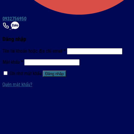
0932756950
Đăng nhập
Tên tài khoản hoặc địa chỉ email
*
Mật khẩu
*
Ghi nhớ mật khẩu
Đăng nhập
Quên mật khẩu?