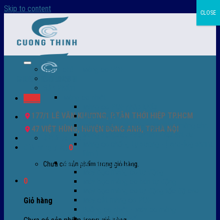
Skip to content
CLOSE
Trang chủ – Màng co POF
Giới thiệu
Sản Phẩm
Màng co nhiệt
Menu
Màng co POF nhập khẩu
177/1 LÊ VĂN KHƯƠNG, P.TÂN THỚI HIỆP TP.HCM
Màng co PVC
Màng quấn PALLET- màng PE- màng chit
47 VIỆT HÙNG, HUYỆN ĐÔNG ANH, TP.HÀ NỘI
Màng skinpack - skinfilm - hút sát da
0932 756 950
Màng co chống tụ sương - ( anti-fog shrink
Giỏ hàng /
0
₫
0
film )
Máy bọc màng co POF
Chưa có sản phẩm trong giỏ hàng.
Máy bọc màng co tự động
0
Máy bọc màng co bán tự động
Máy bọc màng co tự động tốc độ cao
Máy cắt màng co POF
Giỏ hàng
Buồng co nhiệt - Máy co màng
Phụ tùng thay thế