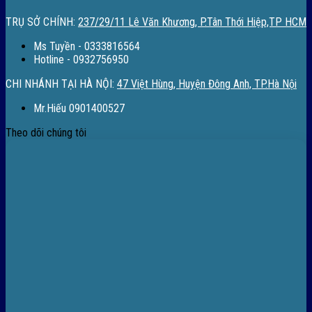
TRỤ SỞ CHÍNH:
237/29/11 Lê Văn Khương, P.Tân Thới Hiệp,TP HCM
Ms Tuyền - 0333816564
Hotline - 0932756950
CHI NHÁNH TẠI HÀ NỘI:
47 Việt Hùng, Huyện Đông Anh, TP.Hà Nội
Mr.Hiếu 0901400527
Theo dõi chúng tôi