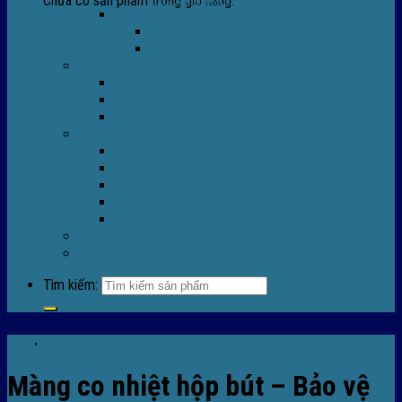
Chưa có sản phẩm trong giỏ hàng.
Máy Móc Công Nghiệp
Máy Hàn Miệng Túi FR-770
Máy Đóng Đai FOREVER
Dịch vụ
Sửa Chữa Máy Bọc Màng Co POF
Sửa Chữa Biến Tần
Đóng gói gia công màng co nhiệt
Tin Tức
Màng co nhiệt
Máy bọc màng co
Dich vụ bọc màng co
Hướng dẫn kỹ thuật
Sửa chữa máy co màng
Tuyển dụng
Liên hệ
Tìm kiếm:
Tin tức
,
Tin tức màng co
Màng co nhiệt hộp bút – Bảo vệ