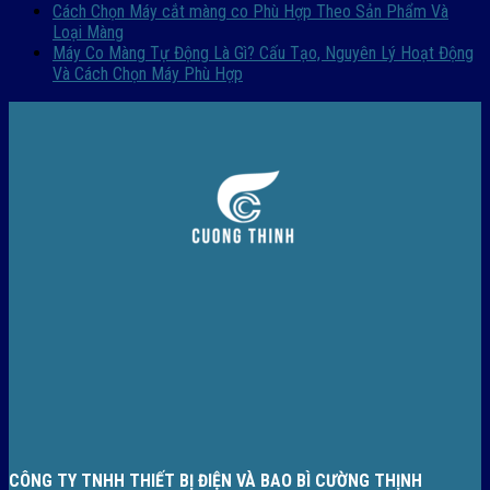
Cách Chọn Máy cắt màng co Phù Hợp Theo Sản Phẩm Và
Loại Màng
Máy Co Màng Tự Động Là Gì? Cấu Tạo, Nguyên Lý Hoạt Động
Và Cách Chọn Máy Phù Hợp
CÔNG TY TNHH THIẾT BỊ ĐIỆN VÀ BAO BÌ CƯỜNG THỊNH