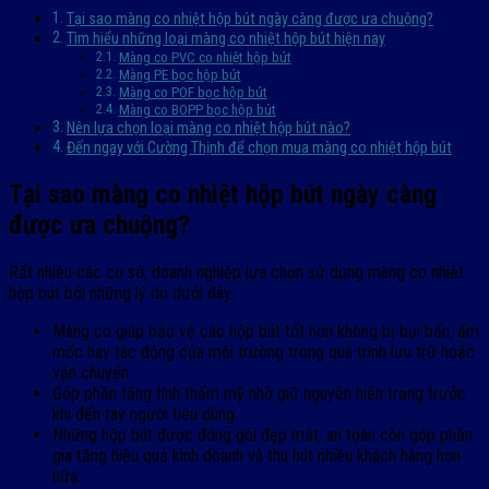
Tại sao màng co nhiệt hộp bút ngày càng được ưa chuộng?
Tìm hiểu những loại màng co nhiệt hộp bút hiện nay
Màng co PVC co nhiệt hộp bút
Màng PE bọc hộp bút
Màng co POF bọc hộp bút
Màng co BOPP bọc hộp bút
Nên lựa chọn loại màng co nhiệt hộp bút nào?
Đến ngay với Cường Thịnh để chọn mua màng co nhiệt hộp bút
Tại sao màng co nhiệt hộp bút ngày càng
được ưa chuộng?
Rất nhiều các cơ sở, doanh nghiệp lựa chọn sử dụng màng co nhiệt
hộp bút bởi những lý do dưới đây.
Màng co giúp bảo vệ các hộp bút tốt hơn không bị bụi bẩn, ẩm
mốc hay tác động của môi trường trong quá trình lưu trữ hoặc
vận chuyển.
Góp phần tăng tính thẩm mỹ nhờ giữ nguyên hiện trạng trước
khi đến tay người tiêu dùng.
Những hộp bút được đóng gói đẹp mắt, an toàn còn góp phần
gia tăng hiệu quả kinh doanh và thu hút nhiều khách hàng hơn
nữa.