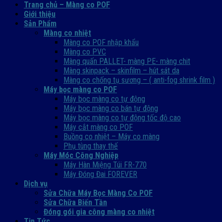
Trang chủ – Màng co POF
Giới thiệu
Sản Phẩm
Màng co nhiệt
Màng co POF nhập khẩu
Màng co PVC
Màng quấn PALLET- màng PE- màng chit
Màng skinpack – skinfilm – hút sát da
Màng co chống tụ sương – ( anti-fog shrink film )
Máy bọc màng co POF
Máy bọc màng co tự động
Máy bọc màng co bán tự động
Máy bọc màng co tự động tốc độ cao
Máy cắt màng co POF
Buồng co nhiệt – Máy co màng
Phụ tùng thay thế
Máy Móc Công Nghiệp
Máy Hàn Miệng Túi FR-770
Máy Đóng Đai FOREVER
Dịch vụ
Sửa Chữa Máy Bọc Màng Co POF
Sửa Chữa Biến Tần
Đóng gói gia công màng co nhiệt
Tin Tức