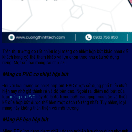
Trên thị trường có rất nhiều loại màng co nhiệt hộp bút khác nhau để
khách hàng có thể tham khảo và lựa chọn theo nhu cầu sử dụng
riêng. Một số loại màng co như sau:
Màng co PVC co nhiệt hộp bút
Đối với loại màng co nhiệt hộp bút PVC được sử dụng phổ biến nhất
hiện nay nhờ giá thành rẻ và độ bền cao. Ngoài ra, điểm nổi bật của
loại
màng co PVC
này đó là độ trong suốt cao giúp màu sắc và thiết
kế của hộp bút được thể hiện một cách rõ ràng nhất. Tuy nhiên, loại
màng này không thân thiện với môi trường.
Màng PE bọc hộp bút
Màng PE cũng đang được nhiều doanh nghiệp lựa chọn dùng nhờ tính