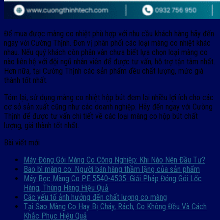
Để mua được màng co nhiệt phù hợp với nhu cầu khách hàng hãy đến
ngay với Cường Thịnh. Đơn vị phân phối các loại màng co nhiệt khác
nhau. Nếu quý khách còn phân vân chưa biết lựa chọn loại màng co
nào liên hệ với đội ngũ nhân viên để được tư vấn, hỗ trợ tận tâm nhất.
Hơn nữa, tại Cường Thịnh các sản phẩm đều chất lượng, mức giá
thành tốt nhất.
Tóm lại, sử dụng màng co nhiệt hộp bút đem lại nhiều lợi ích cho các
cơ sở sản xuất cũng như các doanh nghiệp. Hãy đến ngay với Cường
Thịnh để được tư vấn chi tiết về các loại màng co hộp bút chất
lượng, giá thành tốt nhất.
Bài viết mới
Máy Đóng Gói Màng Co Công Nghiệp: Khi Nào Nên Đầu Tư?
Bao bì màng co: Người bán hàng thầm lặng của sản phẩm
Máy Bọc Màng Co PE 5540-4535: Giải Pháp Đóng Gói Lốc
Hàng, Thùng Hàng Hiệu Quả
Các yếu tố ảnh hưởng đến chất lượng co màng
Tại Sao Màng Co Hay Bị Cháy, Rách, Co Không Đều Và Cách
Khắc Phục Hiệu Quả