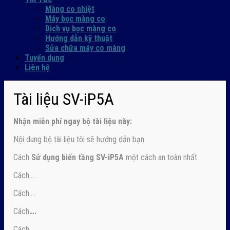
Màng co nhiệt
Máy bọc màng co
Dich vụ bọc màng co
Hướng dẫn kỹ thuật
Sửa chữa máy co màng
Tuyển dụng
Liên hệ
Tài liệu SV-iP5A
Nhận
miễn phí ngay
bộ tài liệu này:
Nội dung bộ tài liệu tôi sẽ hướng dẫn bạn
Cách
Sử dụng biến tầng SV-iP5A
một cách an toàn nhất
Cách…..
Cách….
Cách
….
Cách….