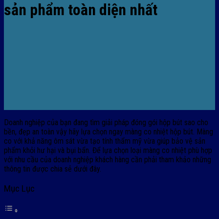
sản phẩm toàn diện nhất
Doanh nghiệp của bạn đang tìm giải pháp đóng gói hộp bút sao cho
bền, đẹp an toàn vậy hãy lựa chọn ngay màng co nhiệt hộp bút. Màng
co với khả năng ôm sát vừa tạo tính thẩm mỹ vừa giúp bảo vệ sản
phẩm khỏi hư hại và bụi bẩn. Để lựa chọn loại màng co nhiệt phù hợp
với nhu cầu của doanh nghiệp khách hàng cần phải tham khảo những
thông tin được chia sẻ dưới đây.
Mục Lục