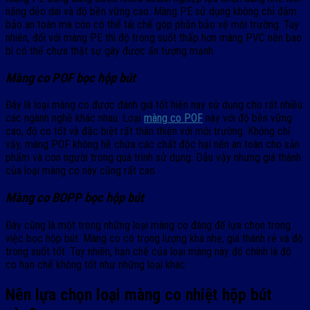
năng dẻo dai và độ bền vững cao. Màng PE sử dụng không chỉ đảm
bảo an toàn mà còn có thể tái chế góp phần bảo vệ môi trường. Tuy
nhiên, đối với màng PE thì độ trong suốt thấp hơn màng PVC nên bao
bì có thể chưa thật sự gây được ấn tượng mạnh.
Màng co POF bọc hộp bút
Đây là loại màng co được đánh giá tốt hiện nay sử dụng cho rất nhiều
các ngành nghề khác nhau. Loại
màng co POF
này với độ bền vững
cao, độ co tốt và đặc biệt rất thân thiện với môi trường. Không chỉ
vậy, màng POF không hề chứa các chất độc hại nên an toàn cho sản
phẩm và con người trong quá trình sử dụng. Dẫu vậy nhưng giá thành
của loại màng co này cũng rất cao.
Màng co BOPP bọc hộp bút
Đây cũng là một trong những loại màng co đáng để lựa chọn trong
việc bọc hộp bút. Màng co có trọng lượng khá nhẹ, giá thành rẻ và độ
trong suốt tốt. Tuy nhiên, hạn chế của loại màng này đó chính là độ
co hạn chế không tốt như những loại khác.
Nên lựa chọn loại màng co nhiệt hộp bút