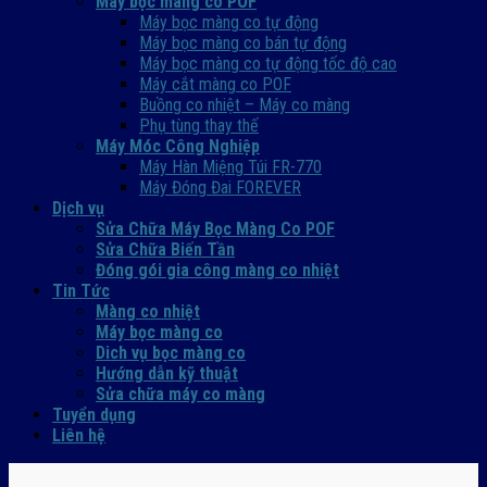
Máy bọc màng co POF
Máy bọc màng co tự động
Máy bọc màng co bán tự động
Máy bọc màng co tự động tốc độ cao
Máy cắt màng co POF
Buồng co nhiệt – Máy co màng
Phụ tùng thay thế
Máy Móc Công Nghiệp
Máy Hàn Miệng Túi FR-770
Máy Đóng Đai FOREVER
Dịch vụ
Sửa Chữa Máy Bọc Màng Co POF
Sửa Chữa Biến Tần
Đóng gói gia công màng co nhiệt
Tin Tức
Màng co nhiệt
Máy bọc màng co
Dich vụ bọc màng co
Hướng dẫn kỹ thuật
Sửa chữa máy co màng
Tuyển dụng
Liên hệ