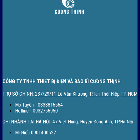
CÔNG TY TNHH THIẾT BỊ ĐIỆN VÀ BAO BÌ CƯỜNG THỊNH
TRỤ SỞ CHÍNH:
237/29/11 Lê Văn Khương, P.Tân Thới Hiệp,TP HCM
Ms Tuyền - 0333816564
Hotline - 0932756950
CHI NHÁNH TẠI HÀ NỘI:
47 Việt Hùng, Huyện Đông Anh, TP.Hà Nội
Mr.Hiếu 0901400527