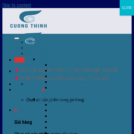
Skip to content
CLOSE
Trang chủ – Màng co POF
Giới thiệu
Sản Phẩm
Màng co nhiệt
Menu
Màng co POF nhập khẩu
177/1 LÊ VĂN KHƯƠNG, P.TÂN THỚI HIỆP TP.HCM
Màng co PVC
Màng quấn PALLET- màng PE- màng chit
47 VIỆT HÙNG, HUYỆN ĐÔNG ANH, TP.HÀ NỘI
Màng skinpack - skinfilm - hút sát da
0932 756 950
Màng co chống tụ sương - ( anti-fog shrink
Giỏ hàng /
0
₫
0
film )
Máy bọc màng co POF
Chưa có sản phẩm trong giỏ hàng.
Máy bọc màng co tự động
0
Máy bọc màng co bán tự động
Máy bọc màng co tự động tốc độ cao
Máy cắt màng co POF
Giỏ hàng
Buồng co nhiệt - Máy co màng
Phụ tùng thay thế