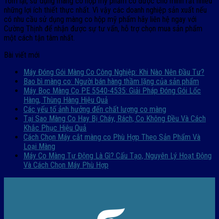
Tóm lại, sử dụng màng co hộp mỹ phẩm có được cho mình rất nhiều
những lợi ích thiết thực nhất. Vì vậy các doanh nghiệp sản xuất nếu
có nhu cầu sử dụng màng co hộp mỹ phẩm hãy liên hệ ngay với
Cường Thịnh để nhận được sự tư vấn, hỗ trợ chọn mua sản phẩm
một cách tận tâm nhất.
Bài viết mới
Máy Đóng Gói Màng Co Công Nghiệp: Khi Nào Nên Đầu Tư?
Bao bì màng co: Người bán hàng thầm lặng của sản phẩm
Máy Bọc Màng Co PE 5540-4535: Giải Pháp Đóng Gói Lốc
Hàng, Thùng Hàng Hiệu Quả
Các yếu tố ảnh hưởng đến chất lượng co màng
Tại Sao Màng Co Hay Bị Cháy, Rách, Co Không Đều Và Cách
Khắc Phục Hiệu Quả
Cách Chọn Máy cắt màng co Phù Hợp Theo Sản Phẩm Và
Loại Màng
Máy Co Màng Tự Động Là Gì? Cấu Tạo, Nguyên Lý Hoạt Động
Và Cách Chọn Máy Phù Hợp