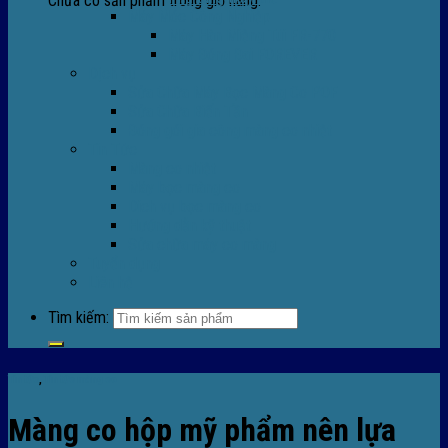
Chưa có sản phẩm trong giỏ hàng.
Máy Móc Công Nghiệp
Máy Hàn Miệng Túi FR-770
Máy Đóng Đai FOREVER
Dịch vụ
Sửa Chữa Máy Bọc Màng Co POF
Sửa Chữa Biến Tần
Đóng gói gia công màng co nhiệt
Tin Tức
Màng co nhiệt
Máy bọc màng co
Dich vụ bọc màng co
Hướng dẫn kỹ thuật
Sửa chữa máy co màng
Tuyển dụng
Liên hệ
Tìm kiếm:
Tin tức
,
Tin tức màng co
Màng co hộp mỹ phẩm nên lựa