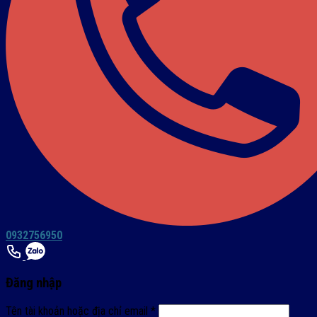
0932756950
Đăng nhập
Tên tài khoản hoặc địa chỉ email
*