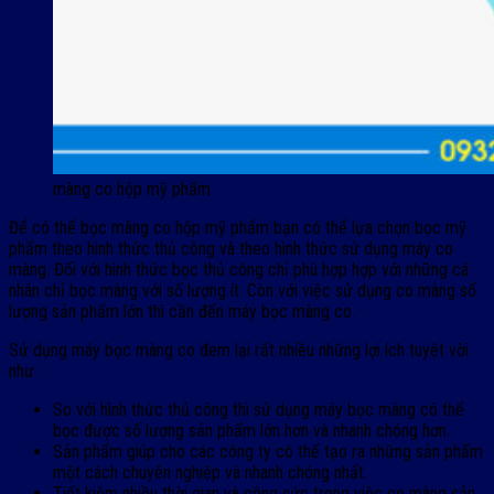
màng co hộp mỹ phẩm
Để có thể bọc màng co hộp mỹ phẩm bạn có thể lựa chọn bọc mỹ
phẩm theo hình thức thủ công và theo hình thức sử dụng máy co
màng. Đối với hình thức bọc thủ công chỉ phù hợp hợp với những cá
nhân chỉ bọc màng với số lượng ít. Còn với việc sử dụng co màng số
lượng sản phẩm lớn thì cần đến máy bọc màng co.
Sử dụng máy bọc màng co đem lại rất nhiều những lợi ích tuyệt vời
như:
So với hình thức thủ công thì sử dụng máy bọc màng có thể
bọc được số lượng sản phẩm lớn hơn và nhanh chóng hơn.
Sản phẩm giúp cho các công ty có thể tạo ra những sản phẩm
một cách chuyên nghiệp và nhanh chóng nhất.
Tiết kiệm nhiều thời gian và công sức trong việc co màng sản