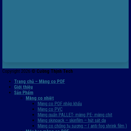
Copyright 2026 ©
Cường Thịnh Tech
Trang chủ – Màng co POF
Giới thiệu
Sản Phẩm
Màng co nhiệt
Màng co POF nhập khẩu
Màng co PVC
Màng quấn PALLET- màng PE- màng chit
Màng skinpack – skinfilm – hút sát da
Màng co chống tụ sương – ( anti-fog shrink film )