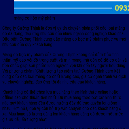
màng co hộp mỹ phẩm
Công ty Cường Thịnh là đơn vị uy tín chuyên phân phối các loại màng
co đa dạng, đáp ứng nhu cầu của nhiều ngành công nghiệp khác nhau.
Đặc biệt, Cường Thịnh cung cấp màng co bọc mỹ phẩm phục vụ mọi
nhu cầu của quý khách hàng.
Màng co bọc mỹ phẩm của Cường Thịnh không chỉ đảm bảo tính
thẩm mỹ cao với độ trong suốt và mịn màng, mà còn có độ co dãn và
bền chắc giúp sản phẩm luôn nguyên vẹn khi đến tay người tiêu dùng.
Với phương châm “Chất lượng tạo niềm tin,” Cường Thịnh cam kết
cung cấp các loại màng co chất lượng cao, giá cả cạnh tranh và dịch
vụ chuyên nghiệp, đáp ứng tối đa nhu cầu của khách hàng.
Khách hàng có thể chọn lựa mua hàng theo hình thức online hoặc
offline sao cho thuận tiện nhất. Dù mua hàng theo bất cứ hình thức
nào quý khách hàng đều được hưởng đầy đủ các quyền lợi giống
nhau. Hơn nữa, đơn vị còn hỗ trợ vận chuyển cho các khách hàng ở
xa. Mua hàng số lượng càng lớn khách hàng càng có được một mức
giá ưu đãi, ấn tượng nhất.