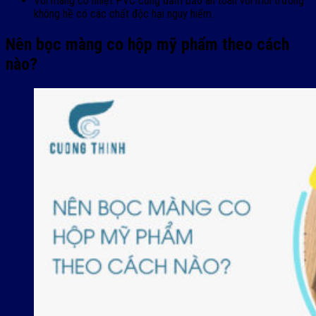
Với màng co nhiệt PVC cũng đảm bảo an toàn với môi trường
không hề có các chất độc hại nguy hiểm.
Nên bọc màng co hộp mỹ phẩm theo cách
nào?