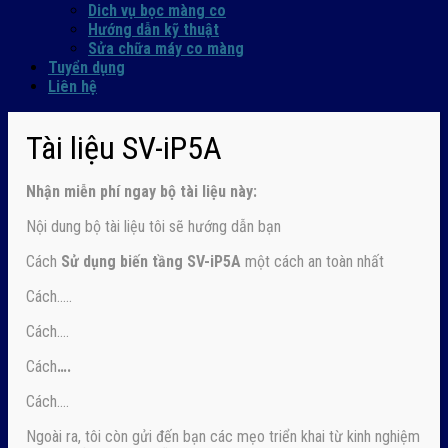
Dich vụ bọc màng co
Hướng dẫn kỹ thuật
Sửa chữa máy co màng
Tuyển dụng
Liên hệ
Tài liệu SV-iP5A
Nhận
miễn phí ngay
bộ tài liệu này:
Nội dung bộ tài liệu tôi sẽ hướng dẫn bạn
Cách
Sử dụng biến tầng SV-iP5A
một cách an toàn nhất
Cách…..
Cách….
Cách
….
Cách….
Ngoài ra, tôi còn gửi đến bạn các mẹo triển khai từ kinh nghiệm