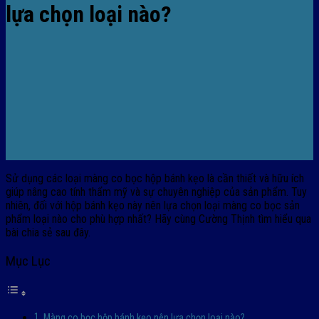
lựa chọn loại nào?
Sử dụng các loại màng co bọc hộp bánh kẹo là cần thiết và hữu ích
giúp nâng cao tính thẩm mỹ và sự chuyên nghiệp của sản phẩm. Tuy
nhiên, đối với hộp bánh kẹo này nên lựa chọn loại màng co bọc sản
phẩm loại nào cho phù hợp nhất? Hãy cùng Cường Thịnh tìm hiểu qua
bài chia sẻ sau đây.
Mục Lục
Màng co bọc hộp bánh kẹo nên lựa chọn loại nào?