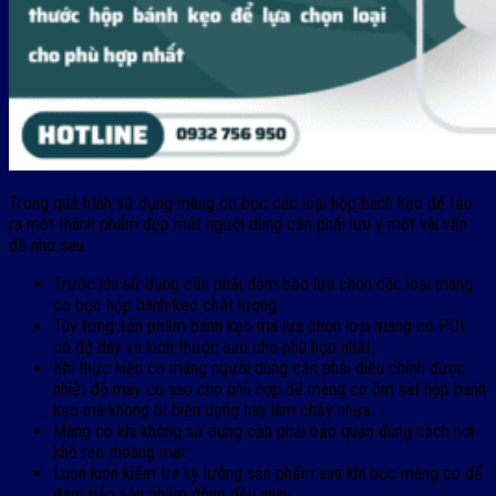
Trong quá trình sử dụng màng co bọc các loại hộp bánh kẹo để tạo
ra một thành phẩm đẹp mắt người dùng cần phải lưu ý một vài vấn
đề như sau:
Trước khi sử dụng cần phải đảm bảo lựa chọn các loại màng
co bọc hộp bánh kẹo chất lượng.
Tùy từng sản phẩm bánh kẹo mà lựa chọn loại màng co POF
có độ dày và kích thước sao cho phù hợp nhất.
Khi thực hiện co màng người dùng cần phải điều chỉnh được
nhiệt độ máy co sao cho phù hợp để màng co ôm sát hộp bánh
kẹo mà không bị biến dạng hay làm chảy nhựa.
Màng co khi không sử dụng cần phải bảo quản đúng cách nơi
khô ráo thoáng mát.
Luôn luôn kiểm tra kỹ lưỡng sản phẩm sau khi bọc màng co để
đảm bảo sản phẩm đồng đều nhau.