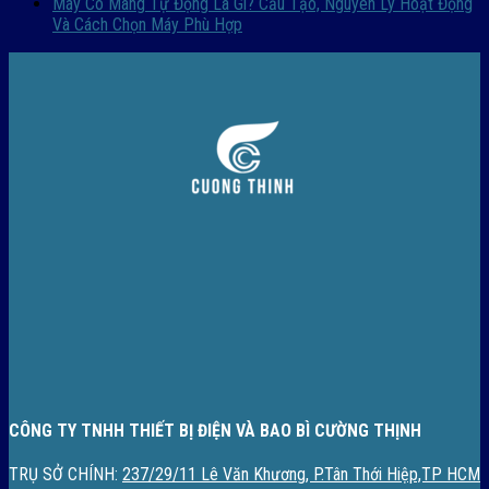
Máy Co Màng Tự Động Là Gì? Cấu Tạo, Nguyên Lý Hoạt Động
Và Cách Chọn Máy Phù Hợp
CÔNG TY TNHH THIẾT BỊ ĐIỆN VÀ BAO BÌ CƯỜNG THỊNH
TRỤ SỞ CHÍNH:
237/29/11 Lê Văn Khương, P.Tân Thới Hiệp,TP HCM