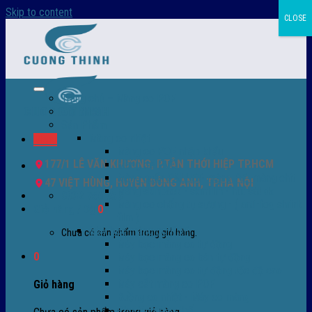
Skip to content
CLOSE
Trang chủ – Màng co POF
Giới thiệu
Sản Phẩm
Màng co nhiệt
Menu
Màng co POF nhập khẩu
177/1 LÊ VĂN KHƯƠNG, P.TÂN THỚI HIỆP TP.HCM
Màng co PVC
Màng quấn PALLET- màng PE- màng chit
47 VIỆT HÙNG, HUYỆN ĐÔNG ANH, TP.HÀ NỘI
Màng skinpack - skinfilm - hút sát da
0932 756 950
Màng co chống tụ sương - ( anti-fog shrink
Giỏ hàng /
0
₫
0
film )
Máy bọc màng co POF
Chưa có sản phẩm trong giỏ hàng.
Máy bọc màng co tự động
0
Máy bọc màng co bán tự động
Máy bọc màng co tự động tốc độ cao
Máy cắt màng co POF
Giỏ hàng
Buồng co nhiệt - Máy co màng
Phụ tùng thay thế