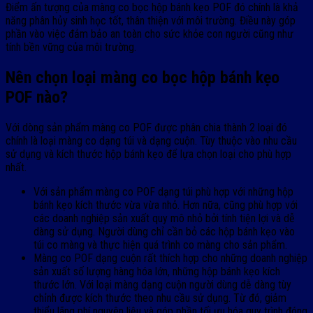
Điểm ấn tượng của màng co bọc hộp bánh kẹo POF đó chính là khả
năng phân hủy sinh học tốt, thân thiện với môi trường. Điều này góp
phần vào việc đảm bảo an toàn cho sức khỏe con người cũng như
tính bền vững của môi trường.
Nên chọn loại màng co bọc hộp bánh kẹo
POF nào?
Với dòng sản phẩm màng co POF được phân chia thành 2 loại đó
chính là loại màng co dạng túi và dạng cuộn. Tùy thuộc vào nhu cầu
sử dụng và kích thước hộp bánh kẹo để lựa chọn loại cho phù hợp
nhất.
Với sản phẩm màng co POF dạng túi phù hợp với những hộp
bánh kẹo kích thước vừa vừa nhỏ. Hơn nữa, cũng phù hợp với
các doanh nghiệp sản xuất quy mô nhỏ bởi tính tiện lợi và dễ
dàng sử dụng. Người dùng chỉ cần bỏ các hộp bánh kẹo vào
túi co màng và thực hiện quá trình co màng cho sản phẩm.
Màng co POF dạng cuộn rất thích hợp cho những doanh nghiệp
sản xuất số lượng hàng hóa lớn, những hộp bánh kẹo kích
thước lớn. Với loại màng dạng cuộn người dùng dễ dàng tùy
chỉnh được kích thước theo nhu cầu sử dụng. Từ đó, giảm
thiểu lãng phí nguyên liệu và góp phần tối ưu hóa quy trình đóng