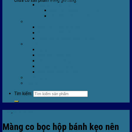
Chưa có sản phẩm trong giỏ hàng.
Máy Móc Công Nghiệp
Máy Hàn Miệng Túi FR-770
Máy Đóng Đai FOREVER
Dịch vụ
Sửa Chữa Máy Bọc Màng Co POF
Sửa Chữa Biến Tần
Đóng gói gia công màng co nhiệt
Tin Tức
Màng co nhiệt
Máy bọc màng co
Dich vụ bọc màng co
Hướng dẫn kỹ thuật
Sửa chữa máy co màng
Tuyển dụng
Liên hệ
Tìm kiếm:
Tin tức
,
Tin tức màng co
Màng co bọc hộp bánh kẹo nên