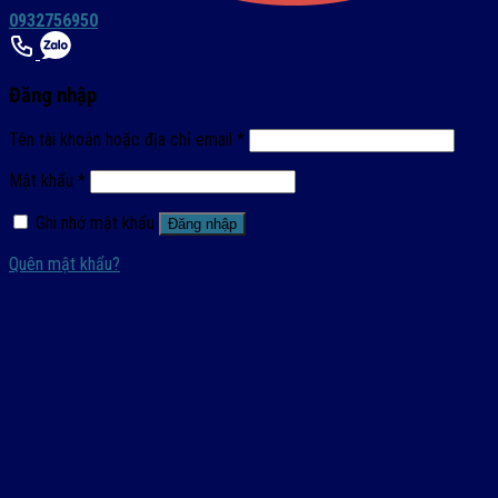
0932756950
Đăng nhập
Tên tài khoản hoặc địa chỉ email
*
Mật khẩu
*
Ghi nhớ mật khẩu
Đăng nhập
Quên mật khẩu?