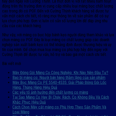
hãy đến ngay với Cường Thịnh. Là một đơn vị với rất nhiều năm hoạt
động trên thị trường đơn vị cung cấp nhiều loại màng bọc chất lượng
cao trong đó có POF. Đến với Cường Thịnh khách hàng sẽ được tư
vấn một cách chi tiết, rõ ràng mọi thông tin về sản phẩm để có sự
lựa chọn phù hợp. Đơn vị luôn có sẵn số lượng lớn để đáp ứng nhu
cầu của các khách hàng.
Như vậy, với màng co bọc hộp bánh kẹo người dùng tham khảo và lựa
chọn màng co POF. Đây là loại màng co chất lượng giúp các doanh
nghiệp sản xuất bánh kẹo có thể khẳng định được thương hiệu và uy
tín của mình. Để chọn mua loại màng co phù hợp hãy đến ngay với
Cường Thịnh để được tư vấn, hỗ trợ và báo giá một cách chi tiết.
Bài viết mới
Máy Đóng Gói Màng Co Công Nghiệp: Khi Nào Nên Đầu Tư?
Bao bì màng co: Người bán hàng thầm lặng của sản phẩm
Máy Bọc Màng Co PE 5540-4535: Giải Pháp Đóng Gói Lốc
Hàng, Thùng Hàng Hiệu Quả
Các yếu tố ảnh hưởng đến chất lượng co màng
Tại Sao Màng Co Hay Bị Cháy, Rách, Co Không Đều Và Cách
Khắc Phục Hiệu Quả
Cách Chọn Máy cắt màng co Phù Hợp Theo Sản Phẩm Và
Loại Màng