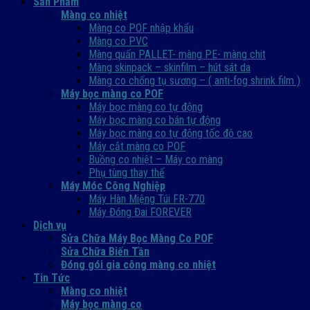
Sản Phẩm
Màng co nhiệt
Màng co POF nhập khẩu
Màng co PVC
Màng quấn PALLET- màng PE- màng chit
Màng skinpack – skinfilm – hút sát da
Màng co chống tụ sương – ( anti-fog shrink film )
Máy bọc màng co POF
Máy bọc màng co tự động
Máy bọc màng co bán tự động
Máy bọc màng co tự động tốc độ cao
Máy cắt màng co POF
Buồng co nhiệt – Máy co màng
Phụ tùng thay thế
Máy Móc Công Nghiệp
Máy Hàn Miệng Túi FR-770
Máy Đóng Đai FOREVER
Dịch vụ
Sửa Chữa Máy Bọc Màng Co POF
Sửa Chữa Biến Tần
Đóng gói gia công màng co nhiệt
Tin Tức
Màng co nhiệt
Máy bọc màng co