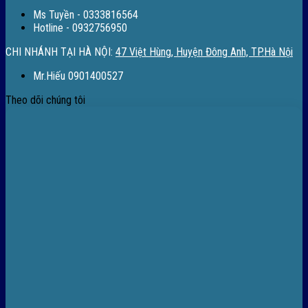
Ms Tuyền - 0333816564
Hotline - 0932756950
CHI NHÁNH TẠI HÀ NỘI:
47 Việt Hùng, Huyện Đông Anh, TP.Hà Nội
Mr.Hiếu 0901400527
Theo dõi chúng tôi