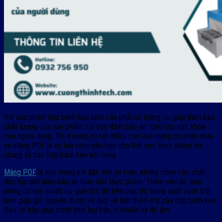
Với sản phẩm hộp bánh kẹo luôn cần phải có màng co giúp đảm bảo
chất lượng của sản phẩm mà còn đảm bảo an toàn cho sức khỏe
của người dùng. Thị trường có rất nhiều các loại màng co khác nhau
và màng POF là sự lựa chọn phù hợp cho lĩnh vực thực phẩm nói
chung và các hộp bánh kẹo nói riêng.
Màng POF
là loại màng với đặc tính an toàn, không chứa các chất
độc hại nên đảm bảo an toàn cho thực phẩm. Thêm vào đó, loại
màng co này có độ co giãn tốt, độ bền cao, độ trong suốt vượt trội
luôn giúp giữ nguyên được vẻ đẹp và tính thẩm mỹ của hộp bánh kẹo.
Bảo vệ hộp giúp tránh khỏi bụi bẩn, vi khuẩn và độ ẩm.