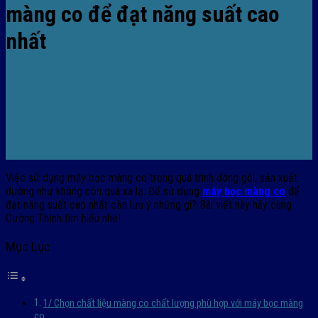
màng co để đạt năng suất cao
nhất
Việc sử dụng máy bọc màng co trong quá trình đóng gói, sản xuất
dường như không còn quá xa lạ. Để sử dụng
máy bọc màng co
để
đạt năng suất cao nhất cần lưu ý những gì? Bài viết này hãy cùng
Cường Thịnh tìm hiểu nhé!
Mục Lục
1/ Chọn chất liệu màng co chất lượng phù hợp với máy bọc màng
co