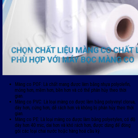
Màng co POF: Là chất mang được làm bằng nhựa polyolefin,
mỏng hơn, mềm hơn, bền hơn và có thể phân hủy theo thời
gian.
Màng co PVC: Là loại màng co được làm bằng polyvinyl clorua,
dày hơn, cứng hơn, dễ rách hơn và không bị phân hủy theo thời
gian.
Màng co PE: Là loại màng co được làm bằng polyetylen, có độ
dày hơn 40 mic, dai hơn và khó rách hơn, được dùng để đóng
gói các loại chai nước hoặc hàng hoá cầu kỳ.