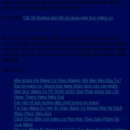
máy bọc màng co để đạt năng suất cao nhất bạn phải xác định lỗi
nhanh chóng khi sử dụng máy bọc màng co
Xem thêm:
Các lỗi thường gặp khi sử dụng máy bọc màng co
_____________________________
Mong rằng với những kinh nghiệm sử dụng máy bọc màng co nêu
trên có thể giúp bạn nâng cao năng suất sản phẩm của doanh nghiệp
của mình. Để được tư vấn thêm về các dòng máy bọc màng co chính
hãng đến từ Cường Thịnh xin hãy liên hệ với chúng theo Hotline:
0932
756 950
Bài viết mới
Máy Đóng Gói Màng Co Công Nghiệp: Khi Nào Nên Đầu Tư?
Bao bì màng co: Người bán hàng thầm lặng của sản phẩm
Máy Bọc Màng Co PE 5540-4535: Giải Pháp Đóng Gói Lốc
Hàng, Thùng Hàng Hiệu Quả
Các yếu tố ảnh hưởng đến chất lượng co màng
Tại Sao Màng Co Hay Bị Cháy, Rách, Co Không Đều Và Cách
Khắc Phục Hiệu Quả
Cách Chọn Máy cắt màng co Phù Hợp Theo Sản Phẩm Và
Loại Màng