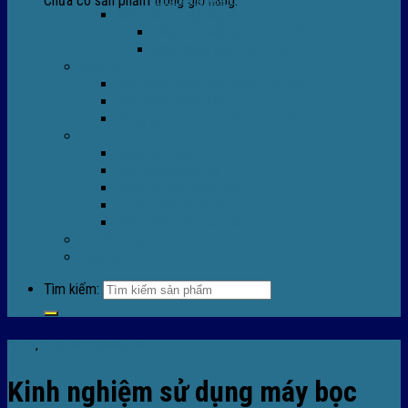
Chưa có sản phẩm trong giỏ hàng.
Máy Móc Công Nghiệp
Máy Hàn Miệng Túi FR-770
Máy Đóng Đai FOREVER
Dịch vụ
Sửa Chữa Máy Bọc Màng Co POF
Sửa Chữa Biến Tần
Đóng gói gia công màng co nhiệt
Tin Tức
Màng co nhiệt
Máy bọc màng co
Dich vụ bọc màng co
Hướng dẫn kỹ thuật
Sửa chữa máy co màng
Tuyển dụng
Liên hệ
Tìm kiếm:
Tin tức
,
TIn tức máy bọc màng co
Kinh nghiệm sử dụng máy bọc