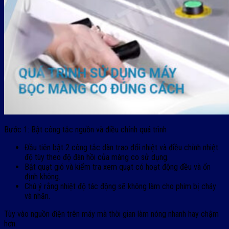
Bước 1: Bật công tắc nguồn và điều chỉnh quá trình
Đầu tiên bật 2 công tắc dàn trao đổi nhiệt và điều chỉnh nhiệt
độ tùy theo độ đàn hồi của màng co sử dụng.
Bật quạt gió và kiểm tra xem quạt có hoạt động đều và ổn
định không.
Chú ý rằng nhiệt độ tác động sẽ không làm cho phim bị cháy
và nhăn.
Tùy vào nguồn điện trên máy mà thời gian làm nóng nhanh hay chậm
hơn.