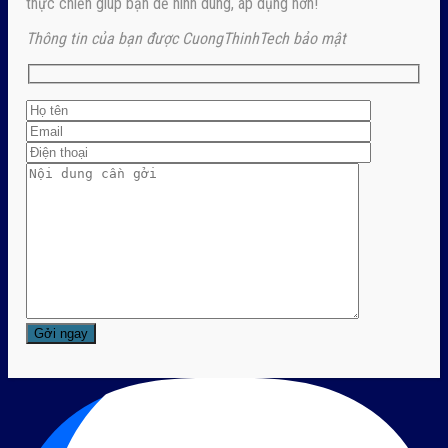
thực chiến giúp bạn dễ hình dung, áp dụng hơn!
Thông tin của bạn được CuongThinhTech bảo mật