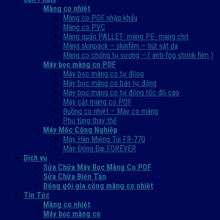
Màng co nhiệt
Màng co POF nhập khẩu
Màng co PVC
Màng quấn PALLET- màng PE- màng chit
Màng skinpack – skinfilm – hút sát da
Màng co chống tụ sương – ( anti-fog shrink film )
Máy bọc màng co POF
Máy bọc màng co tự động
Máy bọc màng co bán tự động
Máy bọc màng co tự động tốc độ cao
Máy cắt màng co POF
Buồng co nhiệt – Máy co màng
Phụ tùng thay thế
Máy Móc Công Nghiệp
Máy Hàn Miệng Túi FR-770
Máy Đóng Đai FOREVER
Dịch vụ
Sửa Chữa Máy Bọc Màng Co POF
Sửa Chữa Biến Tần
Đóng gói gia công màng co nhiệt
Tin Tức
Màng co nhiệt
Máy bọc màng co