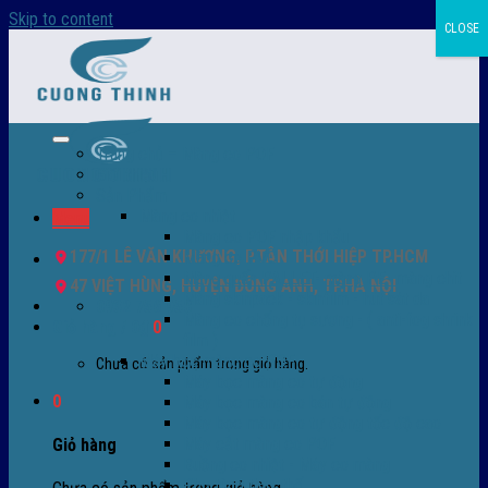
Skip to content
CLOSE
Trang chủ – Màng co POF
Giới thiệu
Sản Phẩm
Màng co nhiệt
Menu
Màng co POF nhập khẩu
177/1 LÊ VĂN KHƯƠNG, P.TÂN THỚI HIỆP TP.HCM
Màng co PVC
Màng quấn PALLET- màng PE- màng chit
47 VIỆT HÙNG, HUYỆN ĐÔNG ANH, TP.HÀ NỘI
Màng skinpack - skinfilm - hút sát da
0932 756 950
Màng co chống tụ sương - ( anti-fog shrink
Giỏ hàng /
0
₫
0
film )
Máy bọc màng co POF
Chưa có sản phẩm trong giỏ hàng.
Máy bọc màng co tự động
0
Máy bọc màng co bán tự động
Máy bọc màng co tự động tốc độ cao
Máy cắt màng co POF
Giỏ hàng
Buồng co nhiệt - Máy co màng
Phụ tùng thay thế