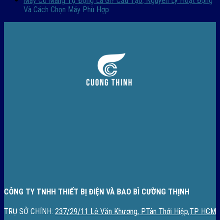
Máy Co Màng Tự Động Là Gì? Cấu Tạo, Nguyên Lý Hoạt Động
Và Cách Chọn Máy Phù Hợp
CÔNG TY TNHH THIẾT BỊ ĐIỆN VÀ BAO BÌ CƯỜNG THỊNH
TRỤ SỞ CHÍNH:
237/29/11 Lê Văn Khương, P.Tân Thới Hiệp,TP HCM