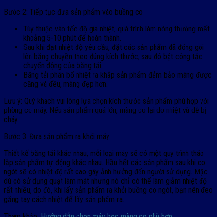
Bước 2: Tiếp tục đưa sản phẩm vào buồng co
Tùy thuộc vào tốc độ gia nhiệt, quá trình làm nóng thường mất
khoảng 5-10 phút để hoàn thành.
Sau khi đạt nhiệt độ yêu cầu, đặt các sản phẩm đã đóng gói
lên băng chuyền theo đúng kích thước, sau đó bật công tắc
chuyển động của băng tải.
Băng tải phân bổ nhiệt ra khắp sản phẩm đảm bảo màng được
căng và đều, màng đẹp hơn.
Lưu ý: Quý khách vui lòng lựa chọn kích thước sản phẩm phù hợp với
phòng co máy. Nếu sản phẩm quá lớn, màng co lại do nhiệt và dễ bị
cháy.
Bước 3: Đưa sản phẩm ra khỏi máy
Thiết kế băng tải khác nhau, mỗi loại máy sẽ có một quy trình tháo
lắp sản phẩm tự động khác nhau. Hầu hết các sản phẩm sau khi co
ngót sẽ có nhiệt độ rất cao gây ảnh hưởng đến người sử dụng. Mặc
dù có sử dụng quạt làm mát nhưng nó chỉ có thể làm giảm nhiệt độ
rất nhiều, do đó, khi lấy sản phẩm ra khỏi buồng co ngót, bạn nên đeo
găng tay cách nhiệt để lấy sản phẩm ra.
Tham khảo:
Hướng dẫn chọn máy bọc màng co phù hợp