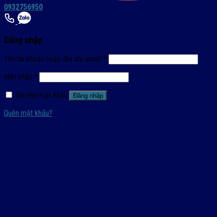
0932756950
Đăng nhập
Tên tài khoản hoặc địa chỉ email
*
Mật khẩu
*
Ghi nhớ mật khẩu
Đăng nhập
Quên mật khẩu?