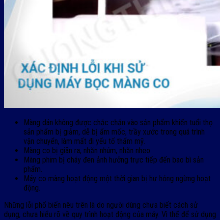
Màng dán không được chắc chắn vào sản phẩm khiến tuổi thọ
sản phẩm bị giảm, dễ bị ẩm mốc, trầy xước trong quá trình
vận chuyển, làm mất đi yếu tố thẩm mỹ.
Màng co bị giãn ra, nhăn nhúm, nhăn nheo
Màng phim bị cháy đen ảnh hưởng trực tiếp đến bao bì sản
phẩm.
Máy co màng hoạt động một thời gian bị hư hỏng ngừng hoạt
động.
Những lỗi phổ biến nêu trên là do người dùng chưa biết cách sử
dụng, chưa hiểu rõ về quy trình hoạt động của máy. Vì thế để sử dụng