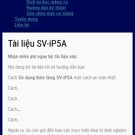
Dich vụ bọc màng co
Hướng dẫn kỹ thuật
Sửa chữa máy co màng
Tuyển dụng
Liên hệ
Tài liệu SV-iP5A
Nhận
miễn phí ngay
bộ tài liệu này:
Nội dung bộ tài liệu tôi sẽ hướng dẫn bạn
Cách
Sử dụng biến tầng SV-iP5A
một cách an toàn nhất
Cách…..
Cách….
Cách
….
Cách….
Ngoài ra, tôi còn gửi đến bạn các mẹo triển khai từ kinh nghiệm