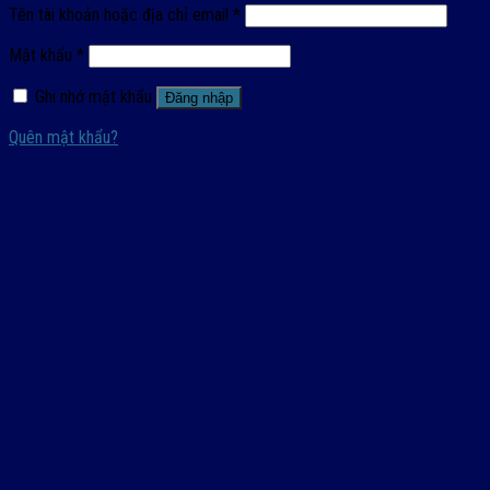
Tên tài khoản hoặc địa chỉ email
*
Mật khẩu
*
Ghi nhớ mật khẩu
Đăng nhập
Quên mật khẩu?