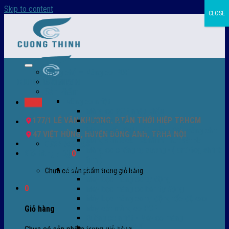
Skip to content
CLOSE
Trang chủ – Màng co POF
Giới thiệu
Sản Phẩm
Màng co nhiệt
Menu
Màng co POF nhập khẩu
177/1 LÊ VĂN KHƯƠNG, P.TÂN THỚI HIỆP TP.HCM
Màng co PVC
Màng quấn PALLET- màng PE- màng chit
47 VIỆT HÙNG, HUYỆN ĐÔNG ANH, TP.HÀ NỘI
Màng skinpack - skinfilm - hút sát da
0932 756 950
Màng co chống tụ sương - ( anti-fog shrink
Giỏ hàng /
0
₫
0
film )
Máy bọc màng co POF
Chưa có sản phẩm trong giỏ hàng.
Máy bọc màng co tự động
0
Máy bọc màng co bán tự động
Máy bọc màng co tự động tốc độ cao
Máy cắt màng co POF
Giỏ hàng
Buồng co nhiệt - Máy co màng
Phụ tùng thay thế