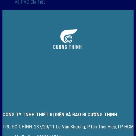
Và PVC Chi Tiết
CÔNG TY TNHH THIẾT BỊ ĐIỆN VÀ BAO BÌ CƯỜNG THỊNH
TRỤ SỞ CHÍNH:
237/29/11 Lê Văn Khương, P.Tân Thới Hiệp,TP HCM