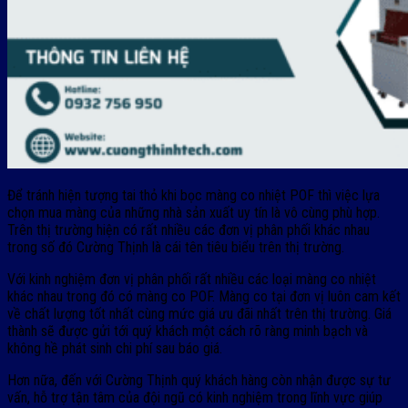
Để tránh hiện tượng tai thỏ khi bọc màng co nhiệt POF thì việc lựa
chọn mua màng của những nhà sản xuất uy tín là vô cùng phù hợp.
Trên thị trường hiện có rất nhiều các đơn vị phân phối khác nhau
trong số đó Cường Thịnh là cái tên tiêu biểu trên thị trường.
Với kinh nghiệm đơn vị phân phối rất nhiều các loại màng co nhiệt
khác nhau trong đó có màng co POF. Màng co tại đơn vị luôn cam kết
về chất lượng tốt nhất cùng mức giá ưu đãi nhất trên thị trường. Giá
thành sẽ được gửi tới quý khách một cách rõ ràng minh bạch và
không hề phát sinh chi phí sau báo giá.
Hơn nữa, đến với Cường Thịnh quý khách hàng còn nhận được sự tư
vấn, hỗ trợ tận tâm của đội ngũ có kinh nghiệm trong lĩnh vực giúp