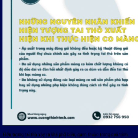
Hiện tượng tai thỏ xảy ra khá phổ biến, quen thuộc trong quá trình