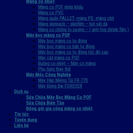
Màng co nhiệt
Màng co POF nhập khẩu
Màng co PVC
Màng quấn PALLET- màng PE- màng chit
Màng skinpack – skinfilm – hút sát da
Màng co chống tụ sương – ( anti-fog shrink film )
Máy bọc màng co POF
Máy bọc màng co tự động
Máy bọc màng co bán tự động
Máy bọc màng co tự động tốc độ cao
Máy cắt màng co POF
Buồng co nhiệt – Máy co màng
Phụ tùng thay thế
Máy Móc Công Nghiệp
Máy Hàn Miệng Túi FR-770
Máy Đóng Đai FOREVER
Dịch vụ
Sửa Chữa Máy Bọc Màng Co POF
Sửa Chữa Biến Tần
Đóng gói gia công màng co nhiệt
Tin tức
Tuyển dụng
Liên hệ