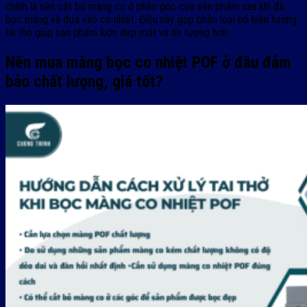
chính là nên cắt bỏ màng co ở phần góc của sản phẩm sau khi đã
bọc màng và đưa vào co nhiệt. Điều này góp phần loại bỏ hiện tượng
tai thỏ giúp sản phẩm luôn đẹp mắt và ấn tượng hơn.
Nên mua màng bọc co nhiệt POF ở đâu đảm
bảo chất lượng, giá tốt?