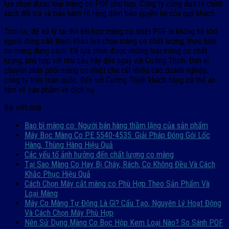
lựa chọn được loại màng co POF phù hợp. Công ty cũng đưa ra chính
sách đổi trả và bảo hành rõ ràng đảm bảo quyền lợi của quý khách.
Tóm lại, để xử lý tai thỏ khi bọc màng co nhiệt POF là không hề khó
người dùng cần tham khảo lựa chọn màng co chất lượng, thực hiện
co màng đúng cách. Để lựa chọn được những loại màng co chất
lượng, phù hợp với nhu cầu hãy đến ngay với Cường Thịnh. Đơn vị
chuyên phân phối màng co nhiệt cho rất nhiều các doanh nghiệp,
công ty trên toàn quốc. Đến với Cường Thịnh khách hàng có thể an
tâm về sản phẩm và dịch vụ.
Bài viết mới
Bao bì màng co: Người bán hàng thầm lặng của sản phẩm
Máy Bọc Màng Co PE 5540-4535: Giải Pháp Đóng Gói Lốc
Hàng, Thùng Hàng Hiệu Quả
Các yếu tố ảnh hưởng đến chất lượng co màng
Tại Sao Màng Co Hay Bị Cháy, Rách, Co Không Đều Và Cách
Khắc Phục Hiệu Quả
Cách Chọn Máy cắt màng co Phù Hợp Theo Sản Phẩm Và
Loại Màng
Máy Co Màng Tự Động Là Gì? Cấu Tạo, Nguyên Lý Hoạt Động
Và Cách Chọn Máy Phù Hợp
Nên Sử Dụng Màng Co Bọc Hộp Kem Loại Nào? So Sánh POF