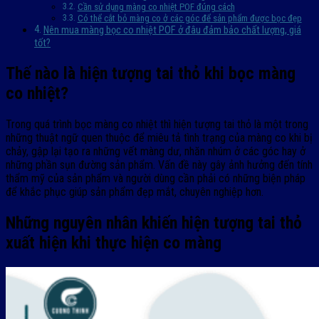
Cần sử dụng màng co nhiệt POF đúng cách
Có thể cắt bỏ màng co ở các góc để sản phẩm được bọc đẹp
Nên mua màng bọc co nhiệt POF ở đâu đảm bảo chất lượng, giá
tốt?
Thế nào là hiện tượng tai thỏ khi bọc màng
co nhiệt?
Trong quá trình bọc màng co nhiệt thì hiện tượng tai thỏ là một trong
những thuật ngữ quen thuộc để miêu tả tình trạng của màng co khi bị
chảy, gập lại tạo ra những vết màng dư, nhăn nhúm ở các góc hay ở
những phần sụn đường sản phẩm. Vấn đề này gây ảnh hưởng đến tính
thẩm mỹ của sản phẩm và người dùng cần phải có những biện pháp
để khắc phục giúp sản phẩm đẹp mắt, chuyên nghiệp hơn.
Những nguyên nhân khiến hiện tượng tai thỏ
xuất hiện khi thực hiện co màng