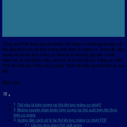
Trong quá trình đóng gói sản phẩm với màng co nhiệt người dùng có
thể gặp phải một vài hiện tượng nhất định về màng co. Trong đó, hiện
tượng tai thỏ khi bọc màng co nhiệt là lỗi thường gặp gây ra mất
thẩm mỹ về sản phẩm. Vậy, cách xử lý tai thỏ khi bọc màng co nhiệt
POF như thế nào? Hãy cùng Cường Thịnh tìm hiểu qua bài chia sẻ sau
đây.
Mục Lục
Thế nào là hiện tượng tai thỏ khi bọc màng co nhiệt?
Những nguyên nhân khiến hiện tượng tai thỏ xuất hiện khi thực
hiện co màng
Hướng dẫn cách xử lý tai thở khi bọc màng co nhiệt POF
Cần lựa chọn màng POF chất lượng