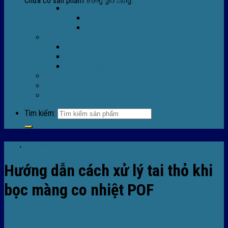
Chưa có sản phẩm trong giỏ hàng.
Máy Móc Công Nghiệp
Máy Hàn Miệng Túi FR-770
Máy Đóng Đai FOREVER
Dịch vụ
Sửa Chữa Máy Bọc Màng Co POF
Sửa Chữa Biến Tần
Đóng gói gia công màng co nhiệt
Tin tức
Tuyển dụng
Liên hệ
Tìm kiếm:
Tin tức
,
Tin tức màng co
Hướng dẫn cách xử lý tai thỏ khi
bọc màng co nhiệt POF