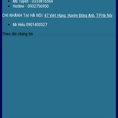
Ms Tuyền - 0333816564
Hotline - 0932756950
CHI NHÁNH TẠI HÀ NỘI:
47 Việt Hùng, Huyện Đông Anh, TP.Hà Nội
Mr.Hiếu 0901400527
Theo dõi chúng tôi