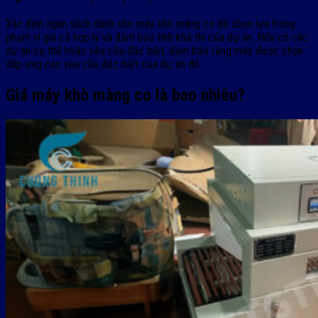
Xác định ngân sách dành cho máy khò màng co để chọn lựa trong
phạm vi giá cả hợp lý và đảm bảo tính khả thi của dự án. Nếu có các
dự án cụ thể hoặc yêu cầu đặc biệt, đảm bảo rằng máy được chọn
đáp ứng các yêu cầu đặc biệt của dự án đó.
Giá máy khò màng co là bao nhiêu?