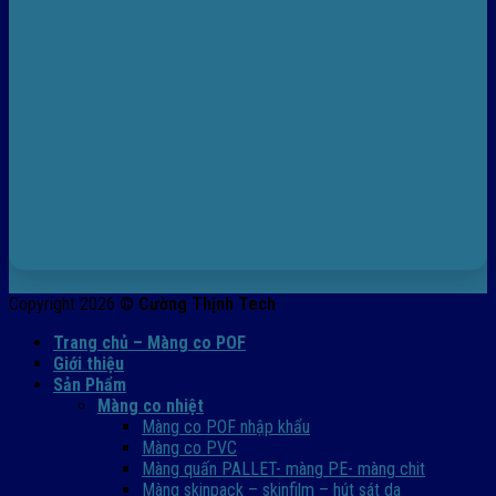
Copyright 2026 ©
Cường Thịnh Tech
Trang chủ – Màng co POF
Giới thiệu
Sản Phẩm
Màng co nhiệt
Màng co POF nhập khẩu
Màng co PVC
Màng quấn PALLET- màng PE- màng chit
Màng skinpack – skinfilm – hút sát da