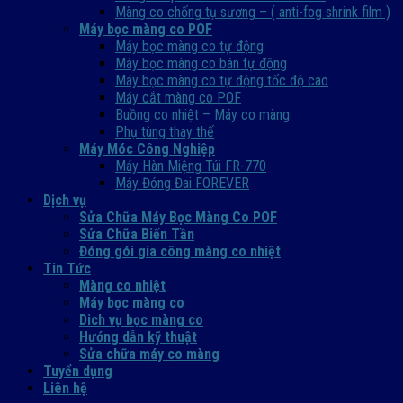
Màng co chống tụ sương – ( anti-fog shrink film )
Máy bọc màng co POF
Máy bọc màng co tự động
Máy bọc màng co bán tự động
Máy bọc màng co tự động tốc độ cao
Máy cắt màng co POF
Buồng co nhiệt – Máy co màng
Phụ tùng thay thế
Máy Móc Công Nghiệp
Máy Hàn Miệng Túi FR-770
Máy Đóng Đai FOREVER
Dịch vụ
Sửa Chữa Máy Bọc Màng Co POF
Sửa Chữa Biến Tần
Đóng gói gia công màng co nhiệt
Tin Tức
Màng co nhiệt
Máy bọc màng co
Dich vụ bọc màng co
Hướng dẫn kỹ thuật
Sửa chữa máy co màng
Tuyển dụng
Liên hệ