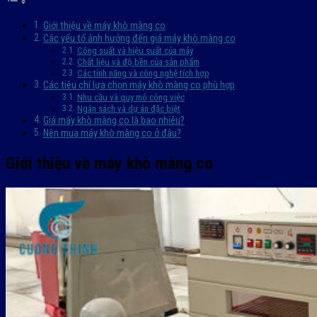
Giới thiệu về máy khò màng co
Các yếu tố ảnh hưởng đến giá máy khò màng co
Công suất và hiệu suất của máy
Chất liệu và độ bền của sản phẩm
Các tính năng và công nghệ tích hợp
Các tiêu chí lựa chọn máy khò màng co phù hợp
Nhu cầu và quy mô công việc
Ngân sách và dự án đặc biệt
Giá máy khò màng co là bao nhiêu?
Nên mua máy khò màng co ở đâu?
Giới thiệu về máy khò màng co