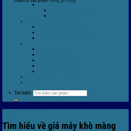
Chưa có sản phẩm trong giỏ hàng.
Máy Móc Công Nghiệp
Máy Hàn Miệng Túi FR-770
Máy Đóng Đai FOREVER
Dịch vụ
Sửa Chữa Máy Bọc Màng Co POF
Sửa Chữa Biến Tần
Đóng gói gia công màng co nhiệt
Tin Tức
Màng co nhiệt
Máy bọc màng co
Dich vụ bọc màng co
Hướng dẫn kỹ thuật
Sửa chữa máy co màng
Tuyển dụng
Liên hệ
Tìm kiếm:
Tin tức
,
TIn tức máy bọc màng co
Tìm hiểu về giá máy khò màng