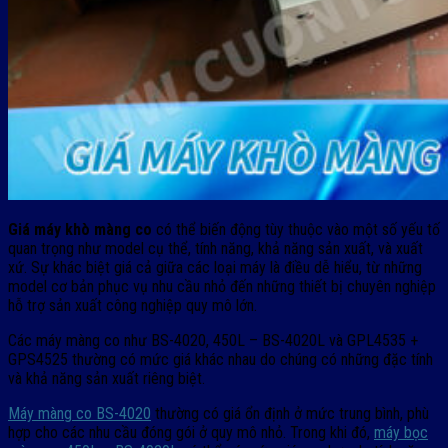
Giá máy khò màng co
có thể biến động tùy thuộc vào một số yếu tố
quan trọng như model cụ thể, tính năng, khả năng sản xuất, và xuất
xứ. Sự khác biệt giá cả giữa các loại máy là điều dễ hiểu, từ những
model cơ bản phục vụ nhu cầu nhỏ đến những thiết bị chuyên nghiệp
hỗ trợ sản xuất công nghiệp quy mô lớn.
Các máy màng co như BS-4020, 450L – BS-4020L và GPL4535 +
GPS4525 thường có mức giá khác nhau do chúng có những đặc tính
và khả năng sản xuất riêng biệt.
Máy màng co BS-4020
thường có giá ổn định ở mức trung bình, phù
hợp cho các nhu cầu đóng gói ở quy mô nhỏ. Trong khi đó,
máy bọc