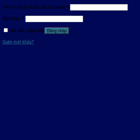
Tên tài khoản hoặc địa chỉ email
*
Mật khẩu
*
Ghi nhớ mật khẩu
Đăng nhập
Quên mật khẩu?