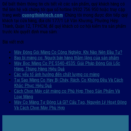
Để biết thêm thông tin chi tiết về các sản phẩm, quý khách hàng có
thể liên hệ với chúng tôi qua số hotline 0932 756 950 hoặc truy cập
trang web
cuongthinhtech.com
. Chúng tôi mong được đón tiếp quý
khách tại cửa hàng, địa chỉ 177/1 Lê Văn Khương, Phường Hiệp
Thành, Quận 12, TP.HCM, để quý khách có cơ hội kiểm tra sản phẩm
trước khi quyết định mua sắm.
Bài viết mới
Máy Đóng Gói Màng Co Công Nghiệp: Khi Nào Nên Đầu Tư?
Bao bì màng co: Người bán hàng thầm lặng của sản phẩm
Máy Bọc Màng Co PE 5540-4535: Giải Pháp Đóng Gói Lốc
Hàng, Thùng Hàng Hiệu Quả
Các yếu tố ảnh hưởng đến chất lượng co màng
Tại Sao Màng Co Hay Bị Cháy, Rách, Co Không Đều Và Cách
Khắc Phục Hiệu Quả
Cách Chọn Máy cắt màng co Phù Hợp Theo Sản Phẩm Và
Loại Màng
Máy Co Màng Tự Động Là Gì? Cấu Tạo, Nguyên Lý Hoạt Động
Và Cách Chọn Máy Phù Hợp