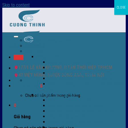
Skip to content
CLOSE
Trang chủ – Màng co POF
Giới thiệu
Sản Phẩm
Màng co nhiệt
Menu
Màng co POF nhập khẩu
177/1 LÊ VĂN KHƯƠNG, P.TÂN THỚI HIỆP TP.HCM
Màng co PVC
Màng quấn PALLET- màng PE- màng chit
47 VIỆT HÙNG, HUYỆN ĐÔNG ANH, TP.HÀ NỘI
Màng skinpack - skinfilm - hút sát da
0932 756 950
Màng co chống tụ sương - ( anti-fog shrink
Giỏ hàng /
0
₫
0
film )
Máy bọc màng co POF
Chưa có sản phẩm trong giỏ hàng.
Máy bọc màng co tự động
0
Máy bọc màng co bán tự động
Máy bọc màng co tự động tốc độ cao
Máy cắt màng co POF
Giỏ hàng
Buồng co nhiệt - Máy co màng
Phụ tùng thay thế