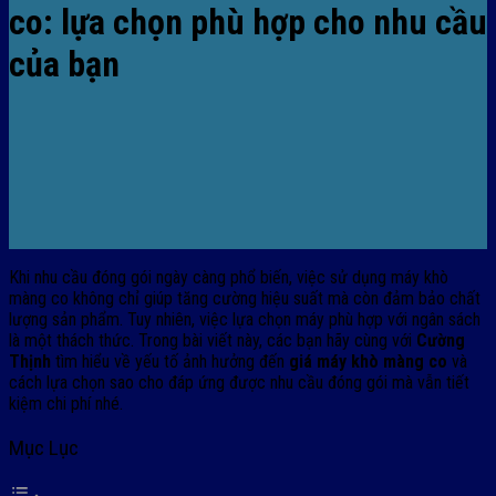
co: lựa chọn phù hợp cho nhu cầu
của bạn
Khi nhu cầu đóng gói ngày càng phổ biến, việc sử dụng máy khò
màng co không chỉ giúp tăng cường hiệu suất mà còn đảm bảo chất
lượng sản phẩm. Tuy nhiên, việc lựa chọn máy phù hợp với ngân sách
là một thách thức. Trong bài viết này, các bạn hãy cùng với
Cường
Thịnh
tìm hiểu về yếu tố ảnh hưởng đến
giá máy khò màng co
và
cách lựa chọn sao cho đáp ứng được nhu cầu đóng gói mà vẫn tiết
kiệm chi phí nhé.
Mục Lục