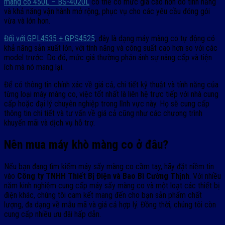
màng co 450L – BS-4020L
có thể có mức giá cao hơn do tính năng
và khả năng vận hành mở rộng, phục vụ cho các yêu cầu đóng gói
vừa và lớn hơn.
Đối với GPL4535 + GPS4525
, đây là dạng máy màng co tự động có
khả năng sản xuất lớn, với tính năng và công suất cao hơn so với các
model trước. Do đó, mức giá thường phản ánh sự nâng cấp và tiện
ích mà nó mang lại.
Để có thông tin chính xác về giá cả, chi tiết kỹ thuật và tính năng của
từng loại máy màng co, việc tốt nhất là liên hệ trực tiếp với nhà cung
cấp hoặc đại lý chuyên nghiệp trong lĩnh vực này. Họ sẽ cung cấp
thông tin chi tiết và tư vấn về giá cả cũng như các chương trình
khuyến mãi và dịch vụ hỗ trợ.
Nên mua máy khò màng co ở đâu?
Nếu bạn đang tìm kiếm máy sấy màng co cầm tay, hãy đặt niềm tin
vào
Công ty TNHH Thiết Bị Điện và Bao Bì Cường Thịnh
. Với nhiều
năm kinh nghiệm cung cấp máy sấy màng co và một loạt các thiết bị
điện khác, chúng tôi cam kết mang đến cho bạn sản phẩm chất
lượng, đa dạng về mẫu mã và giá cả hợp lý. Đồng thời, chúng tôi còn
cung cấp nhiều ưu đãi hấp dẫn.