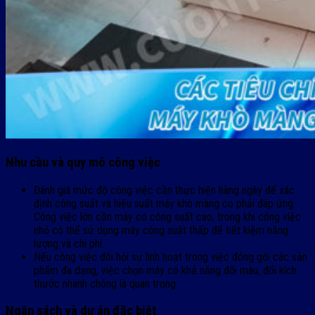
Nhu cầu và quy mô công việc
Đánh giá mức độ công việc cần thực hiện hàng ngày để xác
định công suất và hiệu suất máy khò màng co phải đáp ứng.
Công việc lớn cần máy có công suất cao, trong khi công việc
nhỏ có thể sử dụng máy công suất thấp để tiết kiệm năng
lượng và chi phí.
Nếu công việc đòi hỏi sự linh hoạt trong việc đóng gói các sản
phẩm đa dạng, việc chọn máy có khả năng đổi màu, đổi kích
thước nhanh chóng là quan trọng.
Ngân sách và dự án đặc biệt