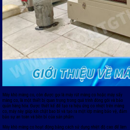
Máy khò màng co, còn được gọi là máy rút màng co hoặc máy sấy
màng co, là một thiết bị quan trọng trong quá trình đóng gói và bảo
quản hàng hóa. Được thiết kế để tạo ra hiệu ứng co nhiệt trên màng
co, máy này giúp kín chặt bao bì và tạo ra một lớp màng bảo vệ, đảm
bảo sự an toàn và bền bỉ của sản phẩm.
Máy khò màng co hoạt động bằng cách sử dụng nhiệt độ cao để làm