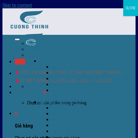
Skip to content
CLOSE
Trang chủ – Màng co POF
Giới thiệu
Sản Phẩm
Màng co nhiệt
Menu
Màng co POF nhập khẩu
177/1 LÊ VĂN KHƯƠNG, P.TÂN THỚI HIỆP TP.HCM
Màng co PVC
Màng quấn PALLET- màng PE- màng chit
47 VIỆT HÙNG, HUYỆN ĐÔNG ANH, TP.HÀ NỘI
Màng skinpack - skinfilm - hút sát da
0932 756 950
Màng co chống tụ sương - ( anti-fog shrink
Giỏ hàng /
0
₫
0
film )
Máy bọc màng co POF
Chưa có sản phẩm trong giỏ hàng.
Máy bọc màng co tự động
0
Máy bọc màng co bán tự động
Máy bọc màng co tự động tốc độ cao
Máy cắt màng co POF
Giỏ hàng
Buồng co nhiệt - Máy co màng
Phụ tùng thay thế