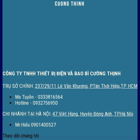
CÔNG TY TNHH THIẾT BỊ ĐIỆN VÀ BAO BÌ CƯỜNG THỊNH
TRỤ SỞ CHÍNH:
237/29/11 Lê Văn Khương, P.Tân Thới Hiệp,TP HCM
Ms Tuyền - 0333816564
Hotline - 0932756950
CHI NHÁNH TẠI HÀ NỘI:
47 Việt Hùng, Huyện Đông Anh, TP.Hà Nội
Mr.Hiếu 0901400527
Theo dõi chúng tôi