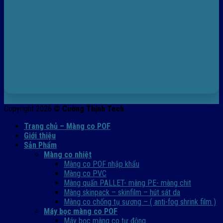
Copyright 2026 ©
Cường Thịnh Tech
Trang chủ – Màng co POF
Giới thiệu
Sản Phẩm
Màng co nhiệt
Màng co POF nhập khẩu
Màng co PVC
Màng quấn PALLET- màng PE- màng chit
Màng skinpack – skinfilm – hút sát da
Màng co chống tụ sương – ( anti-fog shrink film )
Máy bọc màng co POF
Máy bọc màng co tự động