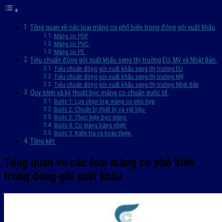
Tổng quan về các loại màng co phổ biến trong đóng gói xuất khẩu
Màng co POF
Màng co PVC
Màng co PE
Tiêu chuẩn đóng gói xuất khẩu sang thị trường EU, Mỹ và Nhật Bản
Tiêu chuẩn đóng gói xuất khẩu sang thị trường EU
Tiêu chuẩn đóng gói xuất khẩu sang thị trường Mỹ
Tiêu chuẩn đóng gói xuất khẩu sang thị trường Nhật Bản
Quy trình và kỹ thuật bọc màng co chuẩn quốc tế
Bước 1: Lựa chọn loại màng co phù hợp
Bước 2: Chuẩn bị thiết bị và vật liệu
Bước 3: Thực hiện bọc màng
Bước 4: Co màng bằng nhiệt
Bước 5: Kiểm tra và hoàn thiện
Tổng kết
Tổng quan về các loại màng co phổ biến
trong đóng gói xuất khẩu