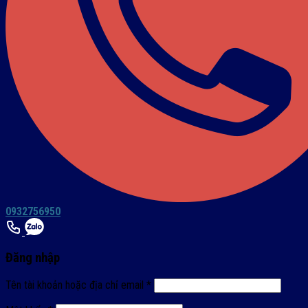
0932756950
Đăng nhập
Tên tài khoản hoặc địa chỉ email
*