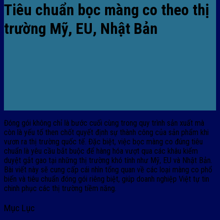
Tiêu chuẩn bọc màng co theo thị
trường Mỹ, EU, Nhật Bản
Đóng gói không chỉ là bước cuối cùng trong quy trình sản xuất mà
còn là yếu tố then chốt quyết định sự thành công của sản phẩm khi
vươn ra thị trường quốc tế. Đặc biệt, việc bọc màng co đúng tiêu
chuẩn là yêu cầu bắt buộc để hàng hóa vượt qua các khâu kiểm
duyệt gắt gao tại những thị trường khó tính như Mỹ, EU và Nhật Bản.
Bài viết này sẽ cung cấp cái nhìn tổng quan về các loại màng co phổ
biến và tiêu chuẩn đóng gói riêng biệt, giúp doanh nghiệp Việt tự tin
chinh phục các thị trường tiềm năng.
Mục Lục