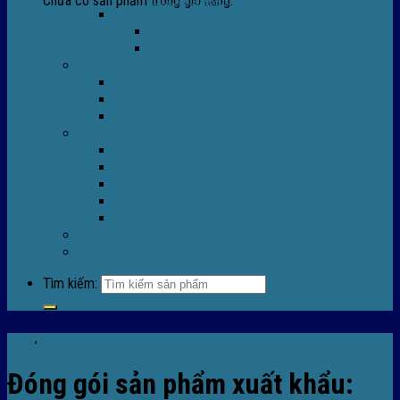
Chưa có sản phẩm trong giỏ hàng.
Máy Móc Công Nghiệp
Máy Hàn Miệng Túi FR-770
Máy Đóng Đai FOREVER
Dịch vụ
Sửa Chữa Máy Bọc Màng Co POF
Sửa Chữa Biến Tần
Đóng gói gia công màng co nhiệt
Tin Tức
Màng co nhiệt
Máy bọc màng co
Dich vụ bọc màng co
Hướng dẫn kỹ thuật
Sửa chữa máy co màng
Tuyển dụng
Liên hệ
Tìm kiếm:
Tin tức
,
Tin tức màng co
Đóng gói sản phẩm xuất khẩu: