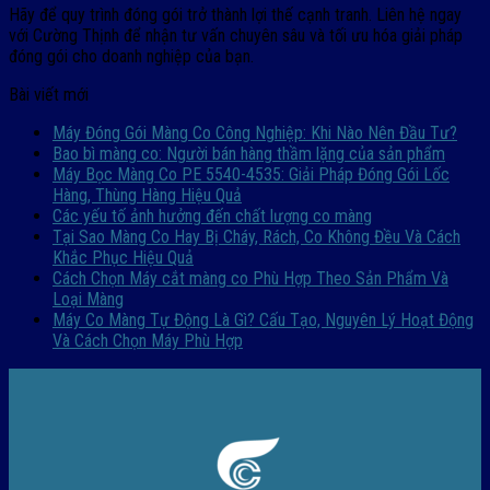
Hãy để quy trình đóng gói trở thành lợi thế cạnh tranh. Liên hệ ngay
với Cường Thịnh để nhận tư vấn chuyên sâu và tối ưu hóa giải pháp
đóng gói cho doanh nghiệp của bạn.
Bài viết mới
Máy Đóng Gói Màng Co Công Nghiệp: Khi Nào Nên Đầu Tư?
Bao bì màng co: Người bán hàng thầm lặng của sản phẩm
Máy Bọc Màng Co PE 5540-4535: Giải Pháp Đóng Gói Lốc
Hàng, Thùng Hàng Hiệu Quả
Các yếu tố ảnh hưởng đến chất lượng co màng
Tại Sao Màng Co Hay Bị Cháy, Rách, Co Không Đều Và Cách
Khắc Phục Hiệu Quả
Cách Chọn Máy cắt màng co Phù Hợp Theo Sản Phẩm Và
Loại Màng
Máy Co Màng Tự Động Là Gì? Cấu Tạo, Nguyên Lý Hoạt Động
Và Cách Chọn Máy Phù Hợp