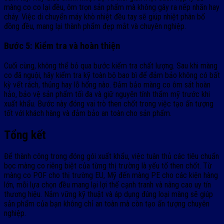
màng co co lại đều, ôm trọn sản phẩm mà không gây ra nếp nhăn hay
cháy. Việc di chuyển máy khò nhiệt đều tay sẽ giúp nhiệt phân bố
đồng đều, mang lại thành phẩm đẹp mắt và chuyên nghiệp.
Bước 5: Kiểm tra và hoàn thiện
Cuối cùng, không thể bỏ qua bước kiểm tra chất lượng. Sau khi màng
co đã nguội, hãy kiểm tra kỹ toàn bộ bao bì để đảm bảo không có bất
kỳ vết rách, thủng hay lỗ hổng nào. Đảm bảo màng co ôm sát hoàn
hảo, bảo vệ sản phẩm tối đa và giữ nguyên tính thẩm mỹ trước khi
xuất khẩu. Bước này đóng vai trò then chốt trong việc tạo ấn tượng
tốt với khách hàng và đảm bảo an toàn cho sản phẩm.
Tổng kết
Để thành công trong đóng gói xuất khẩu, việc tuân thủ các tiêu chuẩn
bọc màng co riêng biệt của từng thị trường là yếu tố then chốt. Từ
màng co POF cho thị trường EU, Mỹ đến màng PE cho các kiện hàng
lớn, mỗi lựa chọn đều mang lại lợi thế cạnh tranh và nâng cao uy tín
thương hiệu. Nắm vững kỹ thuật và áp dụng đúng loại màng sẽ giúp
sản phẩm của bạn không chỉ an toàn mà còn tạo ấn tượng chuyên
nghiệp.