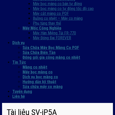
Máy bọc màng co bán tự động
Máy bọc màng co tự động tốc độ cao
Máy cắt màng co POF
Buồng co nhiệt – Máy co màng
Phụ tùng thay thế
Máy Móc Công Nghiệp
Máy Hàn Miệng Túi FR-770
Máy Đóng Đai FOREVER
Dịch vụ
Sửa Chữa Máy Bọc Màng Co POF
Sửa Chữa Biến Tần
Đóng gói gia công màng co nhiệt
Tin Tức
Màng co nhiệt
Máy bọc màng co
Dich vụ bọc màng co
Hướng dẫn kỹ thuật
Sửa chữa máy co màng
Tuyển dụng
Liên hệ
Tài liệu SV-iP5A