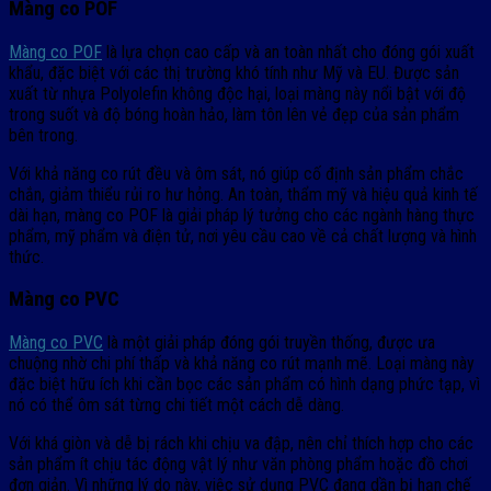
Màng co POF
Màng co POF
là lựa chọn cao cấp và an toàn nhất cho đóng gói xuất
khẩu, đặc biệt với các thị trường khó tính như Mỹ và EU. Được sản
xuất từ nhựa Polyolefin không độc hại, loại màng này nổi bật với độ
trong suốt và độ bóng hoàn hảo, làm tôn lên vẻ đẹp của sản phẩm
bên trong.
Với khả năng co rút đều và ôm sát, nó giúp cố định sản phẩm chắc
chắn, giảm thiểu rủi ro hư hỏng. An toàn, thẩm mỹ và hiệu quả kinh tế
dài hạn, màng co POF là giải pháp lý tưởng cho các ngành hàng thực
phẩm, mỹ phẩm và điện tử, nơi yêu cầu cao về cả chất lượng và hình
thức.
Màng co PVC
Màng co PVC
là một giải pháp đóng gói truyền thống, được ưa
chuộng nhờ chi phí thấp và khả năng co rút mạnh mẽ. Loại màng này
đặc biệt hữu ích khi cần bọc các sản phẩm có hình dạng phức tạp, vì
nó có thể ôm sát từng chi tiết một cách dễ dàng.
Với khá giòn và dễ bị rách khi chịu va đập, nên chỉ thích hợp cho các
sản phẩm ít chịu tác động vật lý như văn phòng phẩm hoặc đồ chơi
đơn giản. Vì những lý do này, việc sử dụng PVC đang dần bị hạn chế