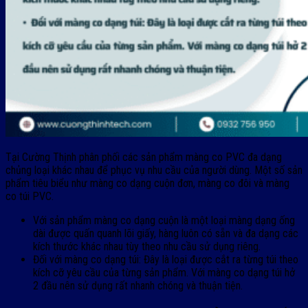
Tại Cường Thịnh phân phối các sản phẩm màng co PVC đa dạng
chủng loại khác nhau để phục vụ nhu cầu của người dùng. Một số sản
phẩm tiêu biểu như màng co dạng cuộn đơn, màng co đôi và màng
co túi PVC.
Với sản phẩm màng co dạng cuộn là một loại màng dạng ống
dài được quấn quanh lõi giấy, hàng luôn có sẵn và đa dạng các
kích thước khác nhau tùy theo nhu cầu sử dụng riêng.
Đối với màng co dạng túi: Đây là loại được cắt ra từng túi theo
kích cỡ yêu cầu của từng sản phẩm. Với màng co dạng túi hở
2 đầu nên sử dụng rất nhanh chóng và thuận tiện.