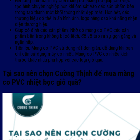
Gia tăng tính thẩm mỹ của màng co: Màng co giúp cho việc
tạo hình chuyên nghiệp hơn khi ôm sát vào các sản phẩm bên
trong tạo thành một khối thống nhất đẹp mắt. Hơn hết, các
thương hiệu có thể in ấn hình ảnh, logo nâng cao khả năng nhận
diện thương hiệu.
Giúp cố định các sản phẩm: Nhờ có màng co PVC các sản
phẩm bên trong không bị xô lệch, đổ vỡ tạo ra sự gọn gàng và
ngăn nắp.
Tiện lợi: Màng co PVC sử dụng rất đơn giản, dễ dàng khi bạn
chỉ cần sử dụng máy co nhiệt. Màng co PVC có nhiều kích
thước khác nhau phù hợp với các loại giỏ quà.
Tại sao nên chọn Cường Thịnh để mua màng
co PVC nhiệt bọc giỏ quà?