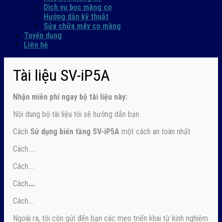
Dich vụ bọc màng co
Hướng dẫn kỹ thuật
Sửa chữa máy co màng
Tuyển dụng
Liên hệ
Tài liệu SV-iP5A
Nhận
miễn phí ngay
bộ tài liệu này:
Nội dung bộ tài liệu tôi sẽ hướng dẫn bạn
Cách
Sử dụng biến tầng SV-iP5A
một cách an toàn nhất
Cách…..
Cách….
Cách
….
Cách….
Ngoài ra, tôi còn gửi đến bạn các mẹo triển khai từ kinh nghiệm