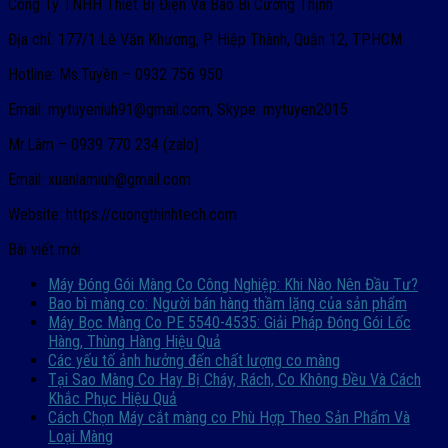
Công Ty TNHH Thiết Bị Điện Và Bao Bì Cường Thịnh
Địa chỉ: 177/1 Lê Văn Khương, P. Hiệp Thành, Quận 12, TP.HCM
Hotline: Ms.Tuyền – 0932 756 950
Email: mytuyeniuh91@gmail.com, Skype: mytuyen2015
Mr.Lâm – 0939 770 234 (zalo)
Email: xuanlamiuh@gmail.com
Website: https://cuongthinhtech.com
Bài viết mới
Máy Đóng Gói Màng Co Công Nghiệp: Khi Nào Nên Đầu Tư?
Bao bì màng co: Người bán hàng thầm lặng của sản phẩm
Máy Bọc Màng Co PE 5540-4535: Giải Pháp Đóng Gói Lốc
Hàng, Thùng Hàng Hiệu Quả
Các yếu tố ảnh hưởng đến chất lượng co màng
Tại Sao Màng Co Hay Bị Cháy, Rách, Co Không Đều Và Cách
Khắc Phục Hiệu Quả
Cách Chọn Máy cắt màng co Phù Hợp Theo Sản Phẩm Và
Loại Màng