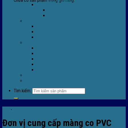
Chưa có sản phẩm trong giỏ hàng.
Máy Móc Công Nghiệp
Máy Hàn Miệng Túi FR-770
Máy Đóng Đai FOREVER
Dịch vụ
Sửa Chữa Máy Bọc Màng Co POF
Sửa Chữa Biến Tần
Đóng gói gia công màng co nhiệt
Tin Tức
Màng co nhiệt
Máy bọc màng co
Dich vụ bọc màng co
Hướng dẫn kỹ thuật
Sửa chữa máy co màng
Tuyển dụng
Liên hệ
Tìm kiếm:
Tin tức
,
Tin tức màng co
Đơn vị cung cấp màng co PVC