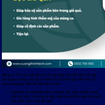
Màng co PVC sử dụng để bọc vỏ quà ngày một phổ biến bởi giúp
bảo quản và nâng cao giá trị thẩm mỹ của món quà. Nhờ việc sử
dụng màng bọc đem lại nhiều lợi ích như:
Giúp bảo vệ sản phẩm bên trong giỏ quả: Giúp chống lại bụi
bẩn, ẩm mốc và chống va đập ngăn ngừa tình trạng trầy xước
sản phẩm bên trong giỏ quà.