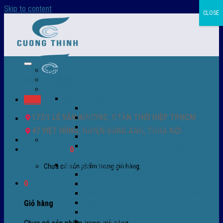
Skip to content
CLOSE
Trang chủ – Màng co POF
Giới thiệu
Sản Phẩm
Màng co nhiệt
Menu
Màng co POF nhập khẩu
177/1 LÊ VĂN KHƯƠNG, P.TÂN THỚI HIỆP TP.HCM
Màng co PVC
Màng quấn PALLET- màng PE- màng chit
47 VIỆT HÙNG, HUYỆN ĐÔNG ANH, TP.HÀ NỘI
Màng skinpack - skinfilm - hút sát da
0932 756 950
Màng co chống tụ sương - ( anti-fog shrink
Giỏ hàng /
0
₫
0
film )
Máy bọc màng co POF
Chưa có sản phẩm trong giỏ hàng.
Máy bọc màng co tự động
0
Máy bọc màng co bán tự động
Máy bọc màng co tự động tốc độ cao
Máy cắt màng co POF
Giỏ hàng
Buồng co nhiệt - Máy co màng
Phụ tùng thay thế