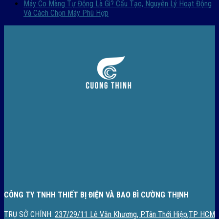
Máy Co Màng Tự Động Là Gì? Cấu Tạo, Nguyên Lý Hoạt Động
Và Cách Chọn Máy Phù Hợp
CÔNG TY TNHH THIẾT BỊ ĐIỆN VÀ BAO BÌ CƯỜNG THỊNH
TRỤ SỞ CHÍNH:
237/29/11 Lê Văn Khương, P.Tân Thới Hiệp,TP HCM