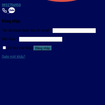
0932756950
Đăng nhập
Tên tài khoản hoặc địa chỉ email
*
Mật khẩu
*
Ghi nhớ mật khẩu
Đăng nhập
Quên mật khẩu?