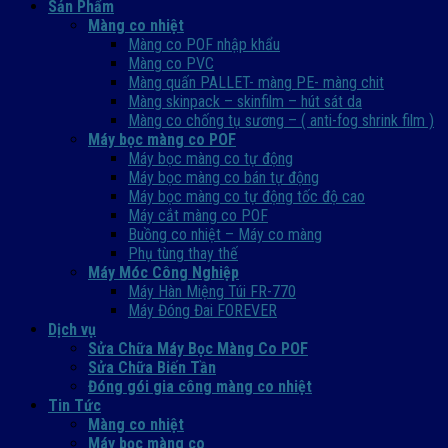
Sản Phẩm
Màng co nhiệt
Màng co POF nhập khẩu
Màng co PVC
Màng quấn PALLET- màng PE- màng chit
Màng skinpack – skinfilm – hút sát da
Màng co chống tụ sương – ( anti-fog shrink film )
Máy bọc màng co POF
Máy bọc màng co tự động
Máy bọc màng co bán tự động
Máy bọc màng co tự động tốc độ cao
Máy cắt màng co POF
Buồng co nhiệt – Máy co màng
Phụ tùng thay thế
Máy Móc Công Nghiệp
Máy Hàn Miệng Túi FR-770
Máy Đóng Đai FOREVER
Dịch vụ
Sửa Chữa Máy Bọc Màng Co POF
Sửa Chữa Biến Tần
Đóng gói gia công màng co nhiệt
Tin Tức
Màng co nhiệt
Máy bọc màng co