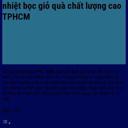
nhiệt bọc giỏ quà chất lượng cao
TPHCM
Sử dụng
màng co PVC nhiệt bọc giỏ quà
góp phần đem lại tính
thẩm mỹ cho sản phẩm. Nhu cầu sử dụng màng co càng nhiều và
các đơn vị phân phối ra đời khiến bạn băn khoăn không biết lựa chọn
địa chỉ nào uy tín? Vậy, hãy đến ngay với Cường Thịnh. Một đơn vị uy
tín hàng đầu đem đến những sản phẩm chât lượng, giá thành tối ưu
nhất.
Mục Lục