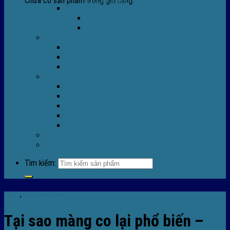
Chưa có sản phẩm trong giỏ hàng.
Máy Móc Công Nghiệp
Máy Hàn Miệng Túi FR-770
Máy Đóng Đai FOREVER
Dịch vụ
Sửa Chữa Máy Bọc Màng Co POF
Sửa Chữa Biến Tần
Đóng gói gia công màng co nhiệt
Tin Tức
Màng co nhiệt
Máy bọc màng co
Dich vụ bọc màng co
Hướng dẫn kỹ thuật
Sửa chữa máy co màng
Tuyển dụng
Liên hệ
Tìm kiếm:
Tin tức
,
Tin tức màng co
Tại sao màng co lại phổ biến –