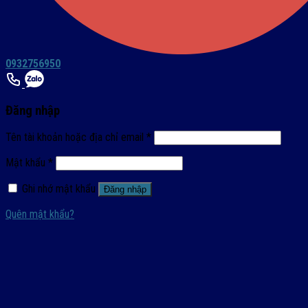
0932756950
Đăng nhập
Tên tài khoản hoặc địa chỉ email
*
Mật khẩu
*
Ghi nhớ mật khẩu
Đăng nhập
Quên mật khẩu?