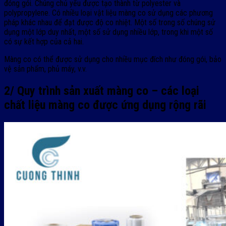
đóng gói. Chúng chủ yếu được tạo thành từ polyester và
polypropylene. Có nhiều loại vật liệu màng co sử dụng các phương
pháp khác nhau để đạt được độ co nhiệt. Một số trong số chúng sử
dụng một lớp duy nhất, một số sử dụng nhiều lớp, trong khi một số
có sự kết hợp của cả hai.
Màng co có thể được sử dụng cho nhiều mục đích như đóng gói, bảo
vệ sản phẩm, phủ máy, v.v.
2/ Quy trình sản xuất màng co – các loại
chất liệu màng co được ứng dụng rộng rãi