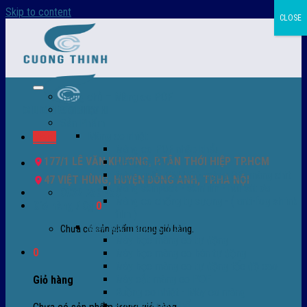
Skip to content
CLOSE
Trang chủ – Màng co POF
Giới thiệu
Sản Phẩm
Màng co nhiệt
Menu
Màng co POF nhập khẩu
177/1 LÊ VĂN KHƯƠNG, P.TÂN THỚI HIỆP TP.HCM
Màng co PVC
Màng quấn PALLET- màng PE- màng chit
47 VIỆT HÙNG, HUYỆN ĐÔNG ANH, TP.HÀ NỘI
Màng skinpack - skinfilm - hút sát da
0932 756 950
Màng co chống tụ sương - ( anti-fog shrink
Giỏ hàng /
0
₫
0
film )
Máy bọc màng co POF
Chưa có sản phẩm trong giỏ hàng.
Máy bọc màng co tự động
0
Máy bọc màng co bán tự động
Máy bọc màng co tự động tốc độ cao
Máy cắt màng co POF
Giỏ hàng
Buồng co nhiệt - Máy co màng
Phụ tùng thay thế