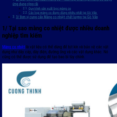
ứng dụng rộng rãi
Quy trình sản xuất bọc màng co
Các loại màng co được dùng nhiều nhất tại Gò Vấp
3/ Đơn vị cung cấp Màng co nhiệt chất lượng tại Gò Vấp
1/ Tại sao màng co nhiệt được nhiều doanh
nghiệp tìm kiếm
Màng co nhiệt
là vật liệu có thể dùng để bịt kín và bảo vệ các vật
dụng như dây cáp, dây điện, đường ống và các vật dụng khác. Nó
cũng có thể được sử dụng để tạo bao bì tùy chỉnh.