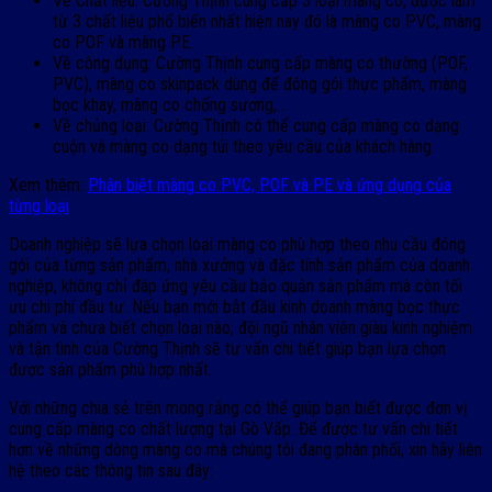
Về Chất liệu: Cường Thịnh cung cấp 3 loại màng co, được làm
từ 3 chất liệu phổ biến nhất hiện nay đó là màng co PVC, màng
co POF và màng PE.
Về công dụng: Cường Thịnh cung cấp màng co thường (POF,
PVC), màng co skinpack dùng để đóng gói thực phẩm, màng
bọc khay, màng co chống sương,…
Về chủng loại: Cường Thịnh có thể cung cấp màng co dạng
cuộn và màng co dạng túi theo yêu cầu của khách hàng.
Xem thêm:
Phân biệt màng co PVC, POF và PE và ứng dụng của
từng loại
Doanh nghiệp sẽ lựa chọn loại màng co phù hợp theo nhu cầu đóng
gói của từng sản phẩm, nhà xưởng và đặc tính sản phẩm của doanh
nghiệp, không chỉ đáp ứng yêu cầu bảo quản sản phẩm mà còn tối
ưu chi phí đầu tư. Nếu bạn mới bắt đầu kinh doanh màng bọc thực
phẩm và chưa biết chọn loại nào, đội ngũ nhân viên giàu kinh nghiệm
và tận tình của Cường Thịnh sẽ tư vấn chi tiết giúp bạn lựa chọn
được sản phẩm phù hợp nhất.
Với những chia sẻ trên mong rằng có thể giúp bạn biết được đơn vị
cung cấp màng co chất lượng tại Gò Vấp. Để được tư vấn chi tiết
hơn về những dòng màng co mà chúng tôi đang phân phối, xin hãy liên
hệ theo các thông tin sau đây: