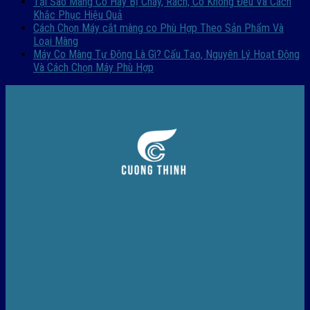
Tại Sao Màng Co Hay Bị Cháy, Rách, Co Không Đều Và Cách
Khắc Phục Hiệu Quả
Cách Chọn Máy cắt màng co Phù Hợp Theo Sản Phẩm Và
Loại Màng
Máy Co Màng Tự Động Là Gì? Cấu Tạo, Nguyên Lý Hoạt Động
Và Cách Chọn Máy Phù Hợp