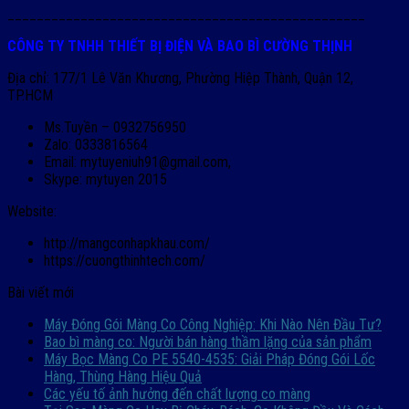
_________________________________________________
CÔNG TY TNHH THIẾT BỊ ĐIỆN VÀ BAO BÌ CƯỜNG THỊNH
Địa chỉ: 177/1 Lê Văn Khương, Phường Hiệp Thành, Quận 12,
TP.HCM
Ms.Tuyền – 0932756950
Zalo: 0333816564
Email: mytuyeniuh91@gmail.com,
Skype: mytuyen 2015
Website:
http://mangconhapkhau.com/
https://cuongthinhtech.com/
Bài viết mới
Máy Đóng Gói Màng Co Công Nghiệp: Khi Nào Nên Đầu Tư?
Bao bì màng co: Người bán hàng thầm lặng của sản phẩm
Máy Bọc Màng Co PE 5540-4535: Giải Pháp Đóng Gói Lốc
Hàng, Thùng Hàng Hiệu Quả
Các yếu tố ảnh hưởng đến chất lượng co màng