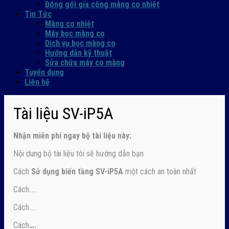
Đóng gói gia công màng co nhiệt
Tin Tức
Màng co nhiệt
Máy bọc màng co
Dich vụ bọc màng co
Hướng dẫn kỹ thuật
Sửa chữa máy co màng
Tuyển dụng
Liên hệ
Tài liệu SV-iP5A
Nhận
miễn phí ngay
bộ tài liệu này:
Nội dung bộ tài liệu tôi sẽ hướng dẫn bạn
Cách
Sử dụng biến tầng SV-iP5A
một cách an toàn nhất
Cách…..
Cách….
Cách
….