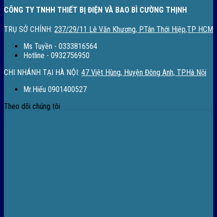
CÔNG TY TNHH THIẾT BỊ ĐIỆN VÀ BAO BÌ CƯỜNG THỊNH
TRỤ SỞ CHÍNH:
237/29/11 Lê Văn Khương, P.Tân Thới Hiệp,TP HCM
Ms Tuyền - 0333816564
Hotline - 0932756950
CHI NHÁNH TẠI HÀ NỘI:
47 Việt Hùng, Huyện Đông Anh, TP.Hà Nội
Mr.Hiếu 0901400527
Theo dõi chúng tôi