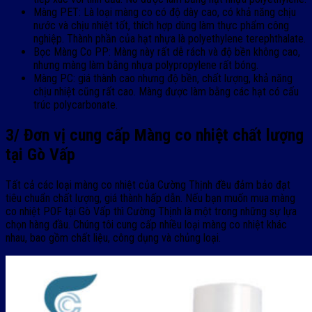
Màng PET: Là loại màng co có độ dày cao, có khả năng chịu
nước và chịu nhiệt tốt, thích hợp dùng làm thực phẩm công
nghiệp. Thành phần của hạt nhựa là polyethylene terephthalate.
Bọc Màng Co PP: Màng này rất dễ rách và độ bền không cao,
nhưng màng làm bằng nhựa polypropylene rất bóng.
Màng PC: giá thành cao nhưng độ bền, chất lượng, khả năng
chịu nhiệt cũng rất cao. Màng được làm bằng các hạt có cấu
trúc polycarbonate.
3/ Đơn vị cung cấp Màng co nhiệt chất lượng
tại Gò Vấp
Tất cả các loại màng co nhiệt của Cường Thịnh đều đảm bảo đạt
tiêu chuẩn chất lượng, giá thành hấp dẫn. Nếu bạn muốn mua màng
co nhiệt POF tại Gò Vấp thì Cường Thịnh là một trong những sự lựa
chọn hàng đầu. Chúng tôi cung cấp nhiều loại màng co nhiệt khác
nhau, bao gồm chất liệu, công dụng và chủng loại.