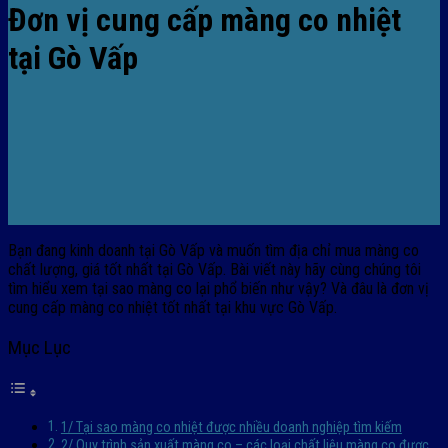
Đơn vị cung cấp màng co nhiệt
tại Gò Vấp
Bạn đang kinh doanh tại Gò Vấp và muốn tìm địa chỉ mua màng co
chất lượng, giá tốt nhất tại Gò Vấp. Bài viết này hãy cùng chúng tôi
tìm hiểu xem tại sao màng co lại phổ biến như vậy? Và đâu là đơn vị
cung cấp màng co nhiệt tốt nhất tại khu vực Gò Vấp.
Mục Lục
1/ Tại sao màng co nhiệt được nhiều doanh nghiệp tìm kiếm
2/ Quy trình sản xuất màng co – các loại chất liệu màng co được