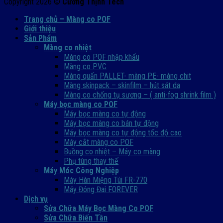
Copyright 2026 ©
Cường Thịnh Tech
Trang chủ – Màng co POF
Giới thiệu
Sản Phẩm
Màng co nhiệt
Màng co POF nhập khẩu
Màng co PVC
Màng quấn PALLET- màng PE- màng chit
Màng skinpack – skinfilm – hút sát da
Màng co chống tụ sương – ( anti-fog shrink film )
Máy bọc màng co POF
Máy bọc màng co tự động
Máy bọc màng co bán tự động
Máy bọc màng co tự động tốc độ cao
Máy cắt màng co POF
Buồng co nhiệt – Máy co màng
Phụ tùng thay thế
Máy Móc Công Nghiệp
Máy Hàn Miệng Túi FR-770
Máy Đóng Đai FOREVER
Dịch vụ
Sửa Chữa Máy Bọc Màng Co POF
Sửa Chữa Biến Tần