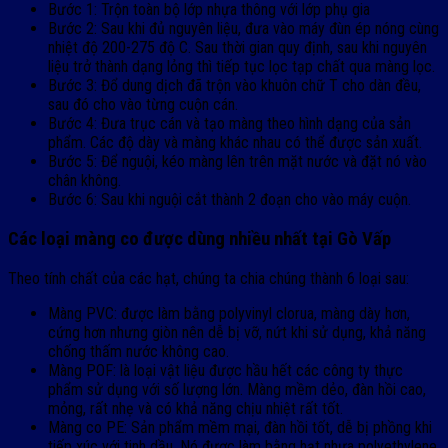
Bước 1: Trộn toàn bộ lớp nhựa thông với lớp phụ gia
Bước 2: Sau khi đủ nguyên liệu, đưa vào máy đùn ép nóng cùng
nhiệt độ 200-275 độ C. Sau thời gian quy định, sau khi nguyên
liệu trở thành dạng lỏng thì tiếp tục lọc tạp chất qua màng lọc.
Bước 3: Đổ dung dịch đã trộn vào khuôn chữ T cho dàn đều,
sau đó cho vào từng cuộn cán.
Bước 4: Đưa trục cán và tạo màng theo hình dạng của sản
phẩm. Các độ dày và màng khác nhau có thể được sản xuất.
Bước 5: Để nguội, kéo màng lên trên mặt nước và đặt nó vào
chân không.
Bước 6: Sau khi nguội cắt thành 2 đoạn cho vào máy cuộn.
Các loại màng co được dùng nhiều nhất tại Gò Vấp
Theo tính chất của các hạt, chúng ta chia chúng thành 6 loại sau:
Màng PVC: được làm bằng polyvinyl clorua, màng dày hơn,
cứng hơn nhưng giòn nên dễ bị vỡ, nứt khi sử dụng, khả năng
chống thấm nước không cao.
Màng POF: là loại vật liệu được hầu hết các công ty thực
phẩm sử dụng với số lượng lớn. Màng mềm dẻo, đàn hồi cao,
mỏng, rất nhẹ và có khả năng chịu nhiệt rất tốt.
Màng co PE: Sản phẩm mềm mại, đàn hồi tốt, dễ bị phồng khi
tiếp xúc với tinh dầu. Nó được làm bằng hạt nhựa polyethylene.