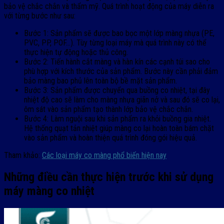
bảo vệ chắc chắn và thẩm mỹ. Quá trình hoạt động của máy diễn ra
với từng bước như sau:
Bước 1: Sản phẩm sẽ được bao bọc một lớp màng nhựa (PE,
PVC, PP, POF…). Tùy từng loại máy mà quá trình này có thể
thực hiện tự động hoặc thủ công.
Bước 2: Tiến hành cắt màng và hàn kín các cạnh túi sao cho
phù hợp với kích thước của sản phẩm. Bước này cần phải đảm
bảo màng bao phủ lên toàn bộ bề mặt sản phẩm.
Bước 3: Sản phẩm được chuyển qua buồng co nhiệt, tại đây
nhiệt độ cao sẽ làm cho màng nhựa giãn nở và sau đó sẽ co lại,
ôm sát vào sản phẩm tạo thành lớp bảo vệ chắc chắn.
Bước 4: Làm nguội sau khi sản phẩm ra khỏi buồng gia nhiệt.
Hệ thống quạt tản nhiệt giúp màng co lại hoàn toàn bám chặt
vào sản phẩm và hoàn thiện quá trình đóng gói hiệu quả.
Tham khảo:
Các loại máy co màng phổ biến hiện nay
Những điều cần thực hiện trước khi sử dụng
máy màng co nhiệt