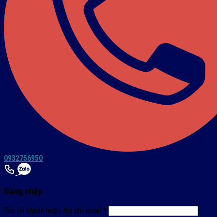
0932756950
Đăng nhập
Tên tài khoản hoặc địa chỉ email
*