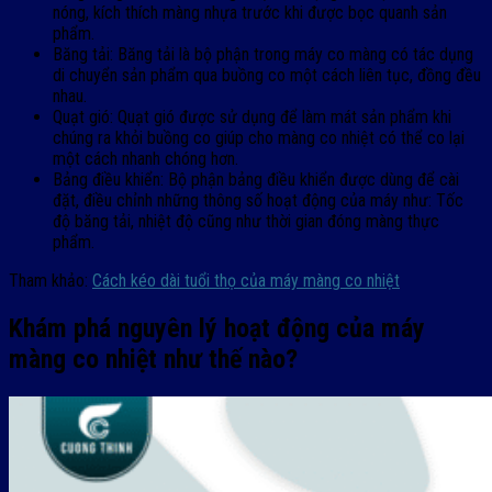
nóng, kích thích màng nhựa trước khi được bọc quanh sản
phẩm.
Băng tải: Băng tải là bộ phận trong máy co màng có tác dụng
di chuyển sản phẩm qua buồng co một cách liên tục, đồng đều
nhau.
Quạt gió: Quạt gió được sử dụng để làm mát sản phẩm khi
chúng ra khỏi buồng co giúp cho màng co nhiệt có thể co lại
một cách nhanh chóng hơn.
Bảng điều khiển: Bộ phận bảng điều khiển được dùng để cài
đặt, điều chỉnh những thông số hoạt động của máy như: Tốc
độ băng tải, nhiệt độ cũng như thời gian đóng màng thực
phẩm.
Tham khảo:
Cách kéo dài tuổi thọ của máy màng co nhiệt
Khám phá nguyên lý hoạt động của máy
màng co nhiệt như thế nào?