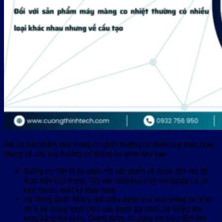
Đối với sản phẩm máy màng co nhiệt thường có nhiều loại khác nhau
nhưng về cấu tạo thường có những bộ phận như sau:
Buồng co: Đây là bộ phận mà sản phẩm sẽ được đặt vào để
thực hiện bọc màng. Tùy vào từng loại máy mà buồng co có
kích thước, thiết kế khác nhau.
Hệ thống nhiệt: Không thể thiếu được của máy màng co nhiệt
đó là hệ thống nhiệt gồm các thanh gia nhiệt, hệ thống làm
nóng bằng hơi nước. Chúng được sử dụng với mục đích làm