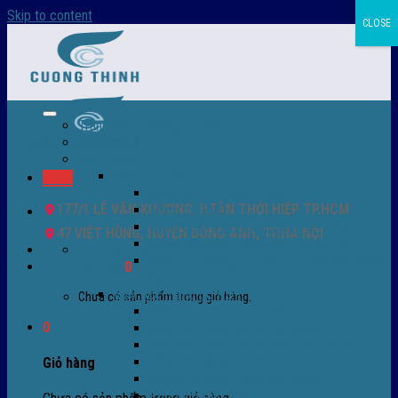
Skip to content
CLOSE
Trang chủ – Màng co POF
Giới thiệu
Sản Phẩm
Màng co nhiệt
Menu
Màng co POF nhập khẩu
177/1 LÊ VĂN KHƯƠNG, P.TÂN THỚI HIỆP TP.HCM
Màng co PVC
Màng quấn PALLET- màng PE- màng chit
47 VIỆT HÙNG, HUYỆN ĐÔNG ANH, TP.HÀ NỘI
Màng skinpack - skinfilm - hút sát da
0932 756 950
Màng co chống tụ sương - ( anti-fog shrink
Giỏ hàng /
0
₫
0
film )
Máy bọc màng co POF
Chưa có sản phẩm trong giỏ hàng.
Máy bọc màng co tự động
0
Máy bọc màng co bán tự động
Máy bọc màng co tự động tốc độ cao
Máy cắt màng co POF
Giỏ hàng
Buồng co nhiệt - Máy co màng
Phụ tùng thay thế