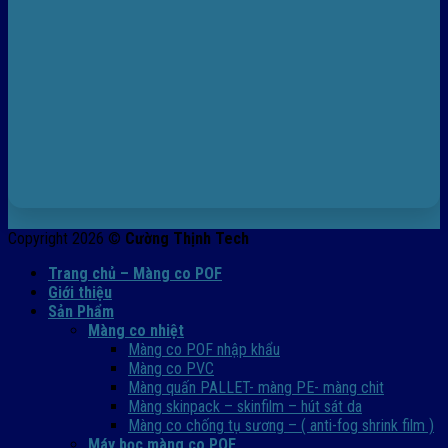
Copyright 2026 ©
Cường Thịnh Tech
Trang chủ – Màng co POF
Giới thiệu
Sản Phẩm
Màng co nhiệt
Màng co POF nhập khẩu
Màng co PVC
Màng quấn PALLET- màng PE- màng chit
Màng skinpack – skinfilm – hút sát da
Màng co chống tụ sương – ( anti-fog shrink film )
Máy bọc màng co POF