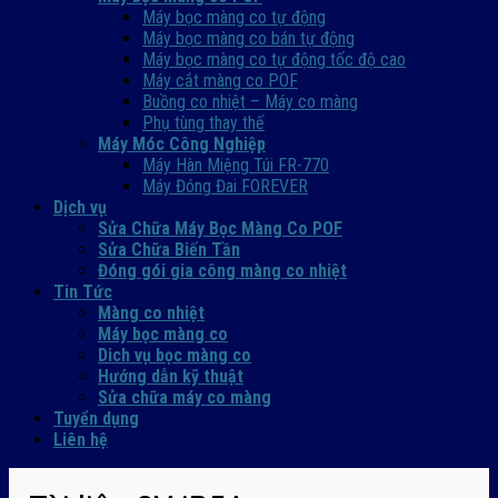
Máy bọc màng co tự động
Máy bọc màng co bán tự động
Máy bọc màng co tự động tốc độ cao
Máy cắt màng co POF
Buồng co nhiệt – Máy co màng
Phụ tùng thay thế
Máy Móc Công Nghiệp
Máy Hàn Miệng Túi FR-770
Máy Đóng Đai FOREVER
Dịch vụ
Sửa Chữa Máy Bọc Màng Co POF
Sửa Chữa Biến Tần
Đóng gói gia công màng co nhiệt
Tin Tức
Màng co nhiệt
Máy bọc màng co
Dich vụ bọc màng co
Hướng dẫn kỹ thuật
Sửa chữa máy co màng
Tuyển dụng
Liên hệ