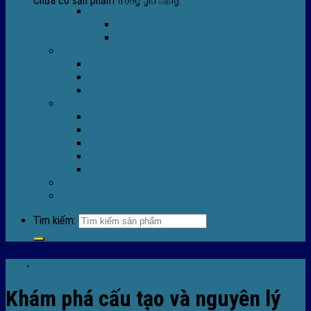
Chưa có sản phẩm trong giỏ hàng.
Máy Móc Công Nghiệp
Máy Hàn Miệng Túi FR-770
Máy Đóng Đai FOREVER
Dịch vụ
Sửa Chữa Máy Bọc Màng Co POF
Sửa Chữa Biến Tần
Đóng gói gia công màng co nhiệt
Tin Tức
Màng co nhiệt
Máy bọc màng co
Dich vụ bọc màng co
Hướng dẫn kỹ thuật
Sửa chữa máy co màng
Tuyển dụng
Liên hệ
Tìm kiếm:
Tin tức
,
Hướng dẫn kỹ thuật
Khám phá cấu tạo và nguyên lý