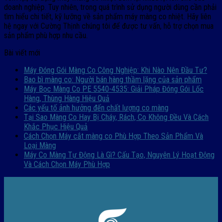
doanh nghiệp. Tuy nhiên, trong quá trình sử dụng người dùng cần phải
tìm hiểu chi tiết, kỹ lưỡng về sản phẩm máy màng co nhiệt. Hãy liên
hệ ngay với Cường Thịnh chúng tôi để được tư vấn, hỗ trợ chọn mua
sản phẩm phù hợp nhu cầu.
Bài viết mới
Máy Đóng Gói Màng Co Công Nghiệp: Khi Nào Nên Đầu Tư?
Bao bì màng co: Người bán hàng thầm lặng của sản phẩm
Máy Bọc Màng Co PE 5540-4535: Giải Pháp Đóng Gói Lốc
Hàng, Thùng Hàng Hiệu Quả
Các yếu tố ảnh hưởng đến chất lượng co màng
Tại Sao Màng Co Hay Bị Cháy, Rách, Co Không Đều Và Cách
Khắc Phục Hiệu Quả
Cách Chọn Máy cắt màng co Phù Hợp Theo Sản Phẩm Và
Loại Màng
Máy Co Màng Tự Động Là Gì? Cấu Tạo, Nguyên Lý Hoạt Động
Và Cách Chọn Máy Phù Hợp