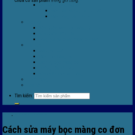
Chưa có sản phẩm trong giỏ hàng.
Máy Móc Công Nghiệp
Máy Hàn Miệng Túi FR-770
Máy Đóng Đai FOREVER
Dịch vụ
Sửa Chữa Máy Bọc Màng Co POF
Sửa Chữa Biến Tần
Đóng gói gia công màng co nhiệt
Tin Tức
Màng co nhiệt
Máy bọc màng co
Dich vụ bọc màng co
Hướng dẫn kỹ thuật
Sửa chữa máy co màng
Tuyển dụng
Liên hệ
Tìm kiếm:
Tin tức
,
TIn tức máy bọc màng co
Cách sửa máy bọc màng co đơn