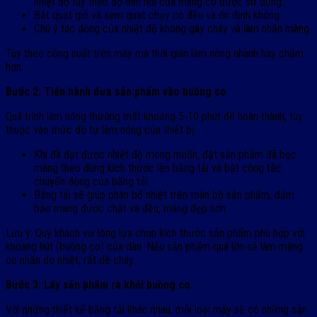
nhiệt độ tùy theo độ đàn hồi của màng co được sử dụng.
Bật quạt gió và xem quạt chạy có đều và ổn định không.
Chú ý tác động của nhiệt độ không gây cháy và làm nhăn màng.
Tùy theo công suất trên máy mà thời gian làm nóng nhanh hay chậm
hơn.
Bước 2: Tiến hành đưa sản phẩm vào buồng co
Quá trình làm nóng thường mất khoảng 5-10 phút để hoàn thành, tùy
thuộc vào mức độ tự làm nóng của thiết bị.
Khi đã đạt được nhiệt độ mong muốn, đặt sản phẩm đã bọc
màng theo đúng kích thước lên băng tải và bật công tắc
chuyển động của băng tải.
Băng tải sẽ giúp phân bổ nhiệt trên toàn bộ sản phẩm, đảm
bảo màng được chặt và đều, màng đẹp hơn.
Lưu ý: Quý khách vui lòng lựa chọn kích thước sản phẩm phù hợp với
khoang hút (buồng co) của dàn. Nếu sản phẩm quá lớn sẽ làm màng
co nhăn do nhiệt, rất dễ cháy.
Bước 3: Lấy sản phẩm ra khỏi buồng co
Với những thiết kế băng tải khác nhau, mỗi loại máy sẽ có những sản