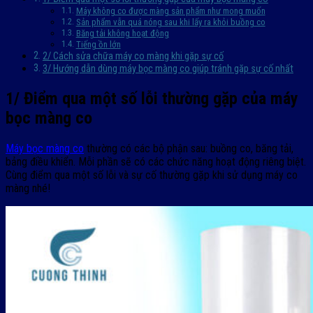
Máy không co được màng sản phẩm như mong muốn
Sản phẩm vẫn quá nóng sau khi lấy ra khỏi buồng co
Băng tải không hoạt động
Tiếng ồn lớn
2/ Cách sửa chữa máy co màng khi gặp sự cố
3/ Hướng dẫn dùng máy bọc màng co giúp tránh gặp sự cố nhất
1/ Điểm qua một số lỗi thường gặp của máy
bọc màng co
Máy bọc màng co
thường có các bộ phận sau: buồng co, băng tải,
bảng điều khiển. Mỗi phần sẽ có các chức năng hoạt động riêng biệt.
Cùng điểm qua một số lỗi và sự cố thường gặp khi sử dụng máy co
màng nhé!