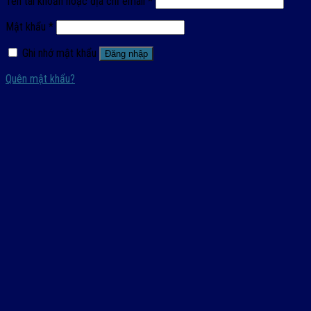
Tên tài khoản hoặc địa chỉ email
*
Mật khẩu
*
Ghi nhớ mật khẩu
Đăng nhập
Quên mật khẩu?