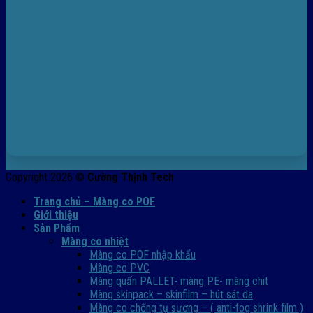
Copyright 2026 ©
Cường Thịnh Tech
Trang chủ – Màng co POF
Giới thiệu
Sản Phẩm
Màng co nhiệt
Màng co POF nhập khẩu
Màng co PVC
Màng quấn PALLET- màng PE- màng chit
Màng skinpack – skinfilm – hút sát da
Màng co chống tụ sương – ( anti-fog shrink film )