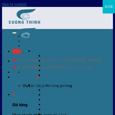
Skip to content
CLOSE
Trang chủ – Màng co POF
Giới thiệu
Sản Phẩm
Màng co nhiệt
Menu
Màng co POF nhập khẩu
177/1 LÊ VĂN KHƯƠNG, P.TÂN THỚI HIỆP TP.HCM
Màng co PVC
Màng quấn PALLET- màng PE- màng chit
47 VIỆT HÙNG, HUYỆN ĐÔNG ANH, TP.HÀ NỘI
Màng skinpack - skinfilm - hút sát da
0932 756 950
Màng co chống tụ sương - ( anti-fog shrink
Giỏ hàng /
0
₫
0
film )
Máy bọc màng co POF
Chưa có sản phẩm trong giỏ hàng.
Máy bọc màng co tự động
0
Máy bọc màng co bán tự động
Máy bọc màng co tự động tốc độ cao
Máy cắt màng co POF
Giỏ hàng
Buồng co nhiệt - Máy co màng
Phụ tùng thay thế