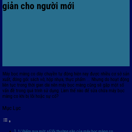
giản cho người mới
Máy bọc màng co dây chuyền tự động hiện nay được nhiều cơ sở sản
xuất, đóng gói: sách vở, hộp nhựa, thực phẩm …. Nhưng do hoạt động
liên tục trong thời gian dài nên máy bọc màng cũng sẽ gặp một số
vấn đề trong quá trình sử dụng. Làm thế nào để sửa chữa máy bọc
màng co khi bị lỗi hoặc sự cố?
Mục Lục
1/ Điểm qua một số lỗi thường gặp của máy bọc màng co