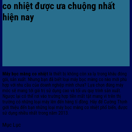
co nhiệt được ưa chuộng nhất
hiện nay
Máy bọc màng co nhiệt
là thiết bị không còn xa lạ trong khâu đóng
gói, sản xuất. Nhưng bạn đã biết loại máy bọc màng co nào mới phù
hợp với nhu cầu của doanh nghiệp mình chưa? Lựa chọn đúng máy
móc sẽ mang tới giá trị sử dụng cao và tối ưu quy trình sản xuất.
Ngược lại có thể rơi vào trường hợp tiền mất tật mang vì trên thị
trường có những loại máy lên đến hàng tỉ đồng. Hãy để Cường Thịnh
giới thiệu đến bạn những loại máy bọc màng co nhiệt phổ biến, được
sử dụng nhiều nhất trong năm 2013.
Mục Lục