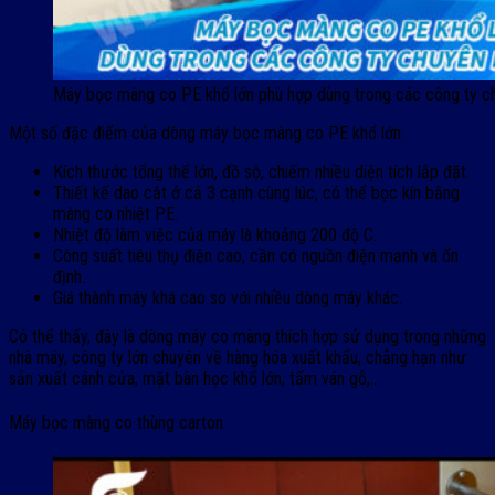
Máy bọc màng co PE khổ lớn phù hợp dùng trong các công ty c
Một số đặc điểm của dòng máy bọc màng co PE khổ lớn:
Kích thước tổng thể lớn, đồ sộ, chiếm nhiều diện tích lắp đặt.
Thiết kế dao cắt ở cả 3 cạnh cùng lúc, có thể bọc kín bằng
màng co nhiệt PE.
Nhiệt độ làm việc của máy là khoảng 200 độ C.
Công suất tiêu thụ điện cao, cần có nguồn điện mạnh và ổn
định.
Giá thành máy khá cao so với nhiều dòng máy khác.
Có thể thấy, đây là dòng máy co màng thích hợp sử dụng trong những
nhà máy, công ty lớn chuyên về hàng hóa xuất khẩu, chẳng hạn như
sản xuất cánh cửa, mặt bàn học khổ lớn, tấm ván gỗ,…
Máy bọc màng co thùng carton