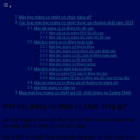
Máy bọc màng co nhiệt có chức năng gì?
Các loại máy bọc màng co nhiệt được ưa chuộng nhất năm 2023
Máy cắt màng co tự động tốc độ cao
Máy cắt và co màng POF tốc độ cao
Máy cắt và co màng lốc nước tốc độ cao
Máy bọc màng co tự động hoàn toàn
Máy bọc màng co hộp tự động
Máy bọc màng co tự động cho sản phẩm dài
Máy bọc màng co lốc chai tự động hoàn toàn
Máy bọc màng co PE khổ lớn
Máy bọc màng co thùng carton
Máy bọc màng co nhiệt bán tự động
Máy co màng POF bán tự động, bọc kín
Máy co màng PE bán tự động, bọc lốc chai hở hai đầu
Máy rút màng co tự động giá rẻ (buồng hơ màng co)
Máy khò màng co cầm tay
Mua máy bọc màng co nhiệt giá tốt, chất lượng tại Cường Thịnh
Máy bọc màng co nhiệt có chức năng gì?
Máy bọc màng co nhiệt còn được gọi với nhiều tên khác nhau là máy
co màng, máy rút màng co, máy bọc màng,…
Đây là thiết bị chuyên dùng trong khâu đóng gói, với chức năng là bọc