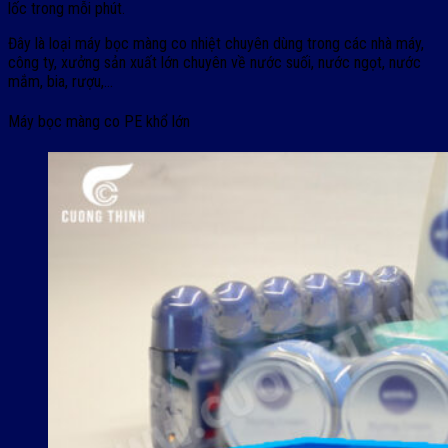
lốc trong mỗi phút.
Đây là loại máy bọc màng co nhiệt chuyên dùng trong các nhà máy,
công ty, xưởng sản xuất lớn chuyên về nước suối, nước ngọt, nước
mắm, bia, rượu,…
Máy bọc màng co PE khổ lớn