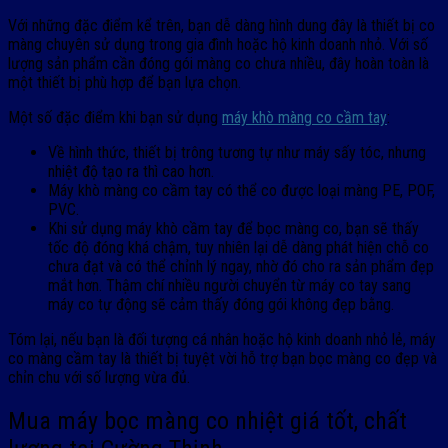
Với những đặc điểm kể trên, bạn dễ dàng hình dung đây là thiết bị co
màng chuyên sử dụng trong gia đình hoặc hộ kinh doanh nhỏ. Với số
lượng sản phẩm cần đóng gói màng co chưa nhiều, đây hoàn toàn là
một thiết bị phù hợp để bạn lựa chọn.
Một số đặc điểm khi bạn sử dụng
máy khò màng co cầm tay
:
Về hình thức, thiết bị trông tương tự như máy sấy tóc, nhưng
nhiệt độ tạo ra thì cao hơn.
Máy khò màng co cầm tay có thể co được loại màng PE, POF,
PVC.
Khi sử dụng máy khò cầm tay để bọc màng co, bạn sẽ thấy
tốc độ đóng khá chậm, tuy nhiên lại dễ dàng phát hiện chỗ co
chưa đạt và có thể chỉnh lý ngay, nhờ đó cho ra sản phẩm đẹp
mắt hơn. Thậm chí nhiều người chuyển từ máy co tay sang
máy co tự động sẽ cảm thấy đóng gói không đẹp bằng.
Tóm lại, nếu bạn là đối tượng cá nhân hoặc hộ kinh doanh nhỏ lẻ, máy
co màng cầm tay là thiết bị tuyệt vời hỗ trợ bạn bọc màng co đẹp và
chỉn chu với số lượng vừa đủ.
Mua máy bọc màng co nhiệt giá tốt, chất