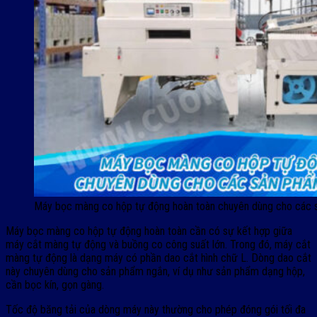
Máy bọc màng co hộp tự động hoàn toàn chuyên dùng cho các 
Máy bọc màng co hộp tự động hoàn toàn cần có sự kết hợp giữa
máy cắt màng tự động và buồng co công suất lớn. Trong đó, máy cắt
màng tự động là dạng máy có phần dao cắt hình chữ L. Dòng dao cắt
này chuyên dùng cho sản phẩm ngắn, ví dụ như sản phẩm dạng hộp,
cần bọc kín, gọn gàng.
Tốc độ băng tải của dòng máy này thường cho phép đóng gói tối đa