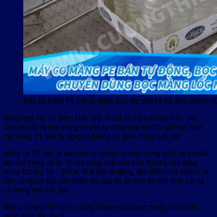
Máy co màng PE bán tự động, bọc lốc chai hở hai đầu chuyên d
Dòng máy này có điểm khác biệt rõ rệt so với loại máy trên. Dây
chuyền cắt và bọc màng co bán tự động của thiết bị gồm có: máy
cắt màng PE bán tự động và buồng co nhiệt công suất lớn.
Màng co PE dày và dai, cần có buồng co nhiệt công suất lớn mới đủ
làm lớp màng co lại. Vì vậy công suất của máy thường dao động
trong khoảng 18 – 24Kw. Vì là bán tự động, đặc điểm của thiết bị là
cần có người xếp sản phẩm lên, sau đó ấn máy thì tiến trình cắt và
co màng mới bắt đầu.
Máy co màng PE bán tự động chuyên dùng bọc màng co cho lốc
nước ngọt, lốc gạch,…