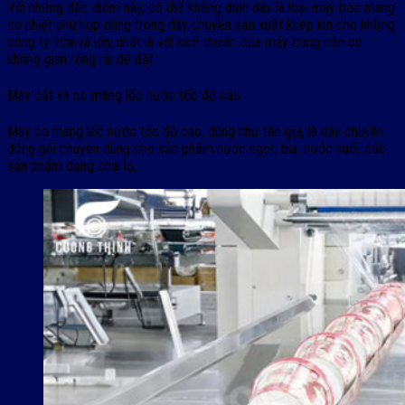
Với những đặc điểm này, có thể khẳng định đây là loại máy bọc màng
co nhiệt phù hợp dùng trong dây chuyền sản xuất khép kín cho những
công ty vừa và lớn, nhất là với kích thước của máy cũng cần có
không gian rộng rãi để đặt.
Máy cắt và co màng lốc nước tốc độ cao
Máy co màng lốc nước tốc độ cao, đúng như tên gọi, là dây chuyền
đóng gói chuyên dùng cho sản phẩm nước ngọt, bia, nước suối, các
sản phẩm dạng chai lọ,…