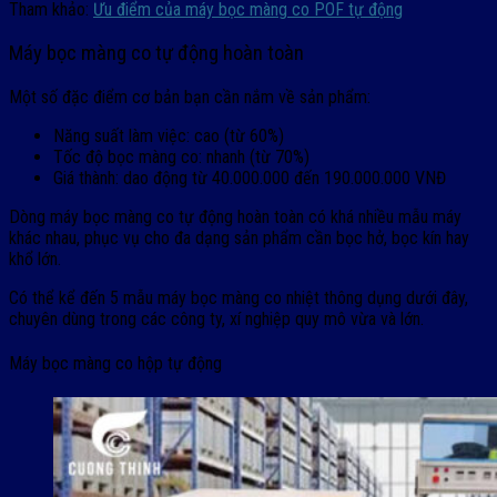
Tham khảo:
Ưu điểm của máy bọc màng co POF tự động
Máy bọc màng co tự động hoàn toàn
Một số đặc điểm cơ bản bạn cần nắm về sản phẩm:
Năng suất làm việc: cao (từ 60%)
Tốc độ bọc màng co: nhanh (từ 70%)
Giá thành: dao động từ 40.000.000 đến 190.000.000 VNĐ
Dòng máy bọc màng co tự động hoàn toàn có khá nhiều mẫu máy
khác nhau, phục vụ cho đa dạng sản phẩm cần bọc hở, bọc kín hay
khổ lớn.
Có thể kể đến 5 mẫu máy bọc màng co nhiệt thông dụng dưới đây,
chuyên dùng trong các công ty, xí nghiệp quy mô vừa và lớn.
Máy bọc màng co hộp tự động