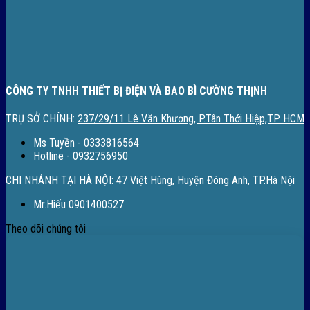
CÔNG TY TNHH THIẾT BỊ ĐIỆN VÀ BAO BÌ CƯỜNG THỊNH
TRỤ SỞ CHÍNH:
237/29/11 Lê Văn Khương, P.Tân Thới Hiệp,TP HCM
Ms Tuyền - 0333816564
Hotline - 0932756950
CHI NHÁNH TẠI HÀ NỘI:
47 Việt Hùng, Huyện Đông Anh, TP.Hà Nội
Mr.Hiếu 0901400527
Theo dõi chúng tôi