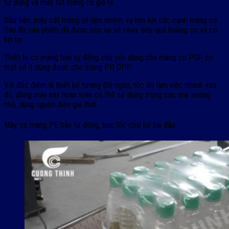
tự động và máy rút màng co giá rẻ.
Đầu tiên, máy cắt màng sẽ làm nhiệm vụ hàn kín các cạnh màng co.
Sau đó sản phẩm đã được bọc lại sẽ chạy tiếp qua buồng co và co
kín lại.
Thiết bị co màng bán tự động chủ yếu dùng cho màng co POF, có
một số ít dùng được cho màng PP, OPP.
Với đặc điểm là thiết kế tương đối ngắn, tốc độ làm việc nhanh vừa
đủ, dòng máy này hoàn toàn có thể sử dụng trong các nhà xưởng
nhỏ, dùng nguồn điện gia đình.
Máy co màng PE bán tự động, bọc lốc chai hở hai đầu