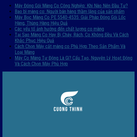
Máy Đóng Gói Màng Co Công Nghiệp: Khi Nào Nên Đầu Tư?
Bao bì màng co: Người bán hàng thầm lặng của sản phẩm
Máy Bọc Màng Co PE 5540-4535: Giải Pháp Đóng Gói Lốc
Hàng, Thùng Hàng Hiệu Quả
Các yếu tố ảnh hưởng đến chất lượng co màng
Tại Sao Màng Co Hay Bị Cháy, Rách, Co Không Đều Và Cách
Khắc Phục Hiệu Quả
Cách Chọn Máy cắt màng co Phù Hợp Theo Sản Phẩm Và
Loại Màng
Máy Co Màng Tự Động Là Gì? Cấu Tạo, Nguyên Lý Hoạt Động
Và Cách Chọn Máy Phù Hợp