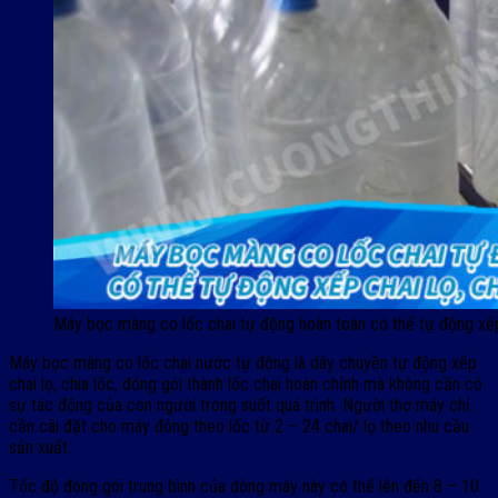
Máy bọc màng co lốc chai tự động hoàn toàn có thể tự động xếp c
Máy bọc màng co lốc chai nước tự động là dây chuyền tự động xếp
chai lọ, chia lốc, đóng gói thành lốc chai hoàn chỉnh mà không cần có
sự tác động của con người trong suốt quá trình. Người thợ máy chỉ
cần cài đặt cho máy đóng theo lốc từ 2 – 24 chai/ lọ theo nhu cầu
sản xuất.
Tốc độ đóng gói trung bình của dòng máy này có thể lên đến 8 – 10