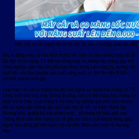
Máy cắt và co màng lốc nước tốc độ cao với năng suất lên đến 
Đây là dòng máy sở hữu kích thước lớn, cần có nhà xưởng rộng rãi để
lắp đặt và sử dụng. Có thể nói dòng máy co màng này mang quy mô
công nghiệp, gần như chỉ phù hợp dùng trong các công ty, xưởng sản
xuất lớn, với dây chuyền sản xuất năng suất có thể lên đến 8.000 –
20.000 chai/lọ mỗi giờ.
Loại máy cắt và co màng tốc độ cao ngoài sử dụng loại màng co PE
trong suốt như các máy thông thường, còn có tính năng bọc màng co
nhiệt có in màu. Loại màng in có màu tuy không quá phổ biến nhưng
khi sử dụng vào những dịp đặc biệt như lễ tết, kỷ niệm thành lập
thương hiệu, quảng bá sản phẩm mới,… sẽ mang tới hiệu quả cao.
Thông tin in sẵn trên màng co sẽ gây sự chú ý của khách hàng, giúp
người tiêu dùng ghi nhớ hoặc có cái nhìn thiện cảm hơn về thương
hiệu.