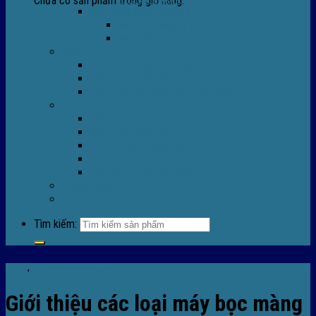
Chưa có sản phẩm trong giỏ hàng.
Máy Móc Công Nghiệp
Máy Hàn Miệng Túi FR-770
Máy Đóng Đai FOREVER
Dịch vụ
Sửa Chữa Máy Bọc Màng Co POF
Sửa Chữa Biến Tần
Đóng gói gia công màng co nhiệt
Tin Tức
Màng co nhiệt
Máy bọc màng co
Dich vụ bọc màng co
Hướng dẫn kỹ thuật
Sửa chữa máy co màng
Tuyển dụng
Liên hệ
Tìm kiếm:
Tin tức
,
TIn tức máy bọc màng co
Giới thiệu các loại máy bọc màng