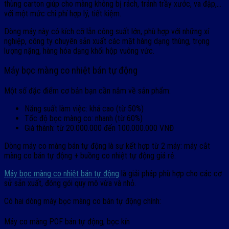
thùng carton giúp cho màng không bị rách, tránh trầy xước, va đập,…
với một mức chi phí hợp lý, tiết kiệm.
Dòng máy này có kích cỡ lẫn công suất lớn, phù hợp với những xí
nghiệp, công ty chuyên sản xuất các mặt hàng dạng thùng, trọng
lượng nặng, hàng hóa dạng khối hộp vuông vức.
Máy bọc màng co nhiệt bán tự động
Một số đặc điểm cơ bản bạn cần nắm về sản phẩm:
Năng suất làm việc: khá cao (từ 50%)
Tốc độ bọc màng co: nhanh (từ 60%)
Giá thành: từ 20.000.000 đến 100.000.000 VNĐ
Dòng máy co màng bán tự động là sự kết hợp từ 2 máy: máy cắt
màng co bán tự động + buồng co nhiệt tự động giá rẻ.
Máy bọc màng co nhiệt bán tự động
là giải pháp phù hợp cho các cơ
sử sản xuất, đóng gói quy mô vừa và nhỏ.
Có hai dòng máy bọc màng co bán tự động chính:
Máy co màng POF bán tự động, bọc kín