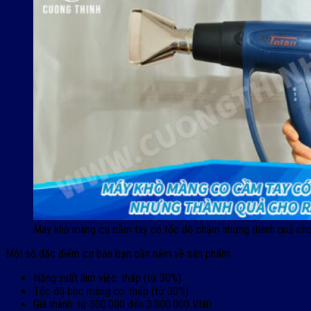
Máy khò màng co cầm tay có tốc độ chậm nhưng thành quả cho
Một số đặc điểm cơ bản bạn cần nắm về sản phẩm:
Năng suất làm việc: thấp (từ 30%)
Tốc độ bọc màng co: thấp (từ 30%)
Giá thành: từ 300.000 đến 3.000.000 VNĐ