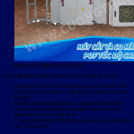
Máy cắt và co màng POF tốc độ cao
Một số đặc điểm nổi bật của máy cắt và co màng tốc độ cao:
Hệ thống máy móc hoạt động thông qua một PLC điều chỉnh
tốc độ đọc của cảm biến => thúc đẩy tiến trình làm việc hiệu
quả hơn.
Tốc độ băng tải nhanh hơn máy co màng bình thường nhiều.
Công suất trong buồng nhiệt cũng được thiết kế lớn hơn =>
giúp màng co lại với tốc độ tối đa.
Trong một phút máy có thể đóng gói màng co trong khoảng từ
20 – 60 sản phẩm.