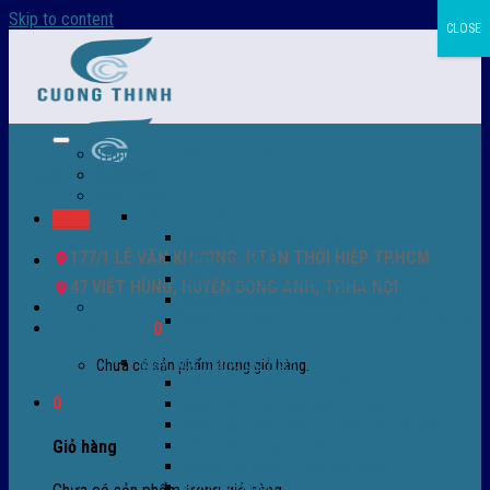
Skip to content
CLOSE
Trang chủ – Màng co POF
Giới thiệu
Sản Phẩm
Màng co nhiệt
Menu
Màng co POF nhập khẩu
177/1 LÊ VĂN KHƯƠNG, P.TÂN THỚI HIỆP TP.HCM
Màng co PVC
Màng quấn PALLET- màng PE- màng chit
47 VIỆT HÙNG, HUYỆN ĐÔNG ANH, TP.HÀ NỘI
Màng skinpack - skinfilm - hút sát da
0932 756 950
Màng co chống tụ sương - ( anti-fog shrink
Giỏ hàng /
0
₫
0
film )
Máy bọc màng co POF
Chưa có sản phẩm trong giỏ hàng.
Máy bọc màng co tự động
0
Máy bọc màng co bán tự động
Máy bọc màng co tự động tốc độ cao
Máy cắt màng co POF
Giỏ hàng
Buồng co nhiệt - Máy co màng
Phụ tùng thay thế