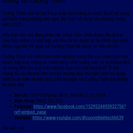
lượng tại Cường Thịnh
Cường Thịnh vừa liệt kê 5 loại máy bọc màng co nhiệt được sử dụng
phổ biến trong những năm qua, đặc biệt rất được ưa chuộng trong
năm 2023.
Nếu bạn vẫn còn đang phân vân, chưa chắc chắn được đâu là loại
máy bọc màng co phù hợp với tiêu chí sử dụng và tài chính của mình,
đừng ngại liên hệ ngay với Cường Thịnh để được tư vấn chi tiết.
Cường Thịnh với nhiều năm kinh nghiệm trong lĩnh vực phân phối sản
phẩm máy bọc màng co chính hãng, chất lượng cao, tự tin khẳng định
sẽ mang đến cho bạn trải nghiệm mua sắm hài lòng nhất. Ở đây
chúng tôi có chuyên viên tư vấn, hướng dẫn cho bạn cách sử dụng
thiết bị an toàn và hiệu quả. Liên hệ ngay với Cường Thịnh qua thông
tin dưới đây:
Địa chỉ
: 109/12 Đường TA13, Thới An, Q.12, HCM
Điện thoại
: 0932 756 950
Fanpage
:
https://www.facebook.com/1529524493932756?
ref=embed_page
Youtube
:
https://www.youtube.com/@cuongthinhtech6639
Bài viết mới