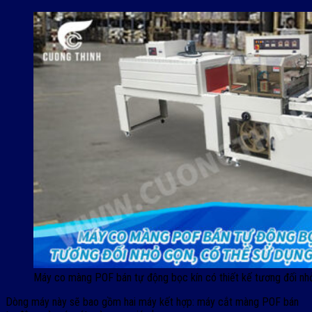
Máy co màng POF bán tự động bọc kín có thiết kế tương đối nhỏ
Dòng máy này sẽ bao gồm hai máy kết hợp: máy cắt màng POF bán