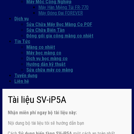
Máy Móc Công Nghiệp
Máy Hàn Miệng Túi FR-770
Máy Đóng Đai FOREVER
Dịch vụ
Sửa Chữa Máy Bọc Màng Co POF
Sửa Chữa Biến Tần
Đóng gói gia công màng co nhiệt
Tin Tức
Màng co nhiệt
Máy bọc màng co
Dich vụ bọc màng co
Hướng dẫn kỹ thuật
Sửa chữa máy co màng
Tuyển dụng
Liên hệ
Tài liệu SV-iP5A
Nhận
miễn phí ngay
bộ tài liệu này:
Nội dung bộ tài liệu tôi sẽ hướng dẫn bạn
Cách
Sử dụng biến tầng SV-iP5A
một cách an toàn nhất