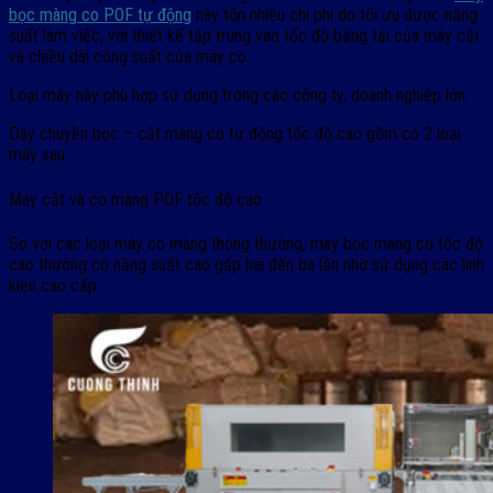
bọc màng co POF tự động
này tốn nhiều chi phí do tối ưu được năng
suất làm việc, với thiết kế tập trung vào tốc độ băng tải của máy cắt
và chiều dài công suất của máy co.
Loại máy này phù hợp sử dụng trong các công ty, doanh nghiệp lớn.
Dây chuyền bọc – cắt màng co tự động tốc độ cao gồm có 2 loại
máy sau:
Máy cắt và co màng POF tốc độ cao
So với các loại máy co màng thông thường, máy bọc màng co tốc độ
cao thường có năng suất cao gấp hai đến ba lần nhờ sử dụng các linh
kiện cao cấp.