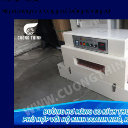
Máy rút màng co tự động giá rẻ (buồng hơ màng co)