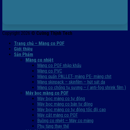
Copyright 2026 ©
Cường Thịnh Tech
Trang chủ – Màng co POF
Giới thiệu
Sản Phẩm
Màng co nhiệt
Màng co POF nhập khẩu
Màng co PVC
Màng quấn PALLET- màng PE- màng chit
Màng skinpack – skinfilm – hút sát da
Màng co chống tụ sương – ( anti-fog shrink film )
Máy bọc màng co POF
Máy bọc màng co tự động
Máy bọc màng co bán tự động
Máy bọc màng co tự động tốc độ cao
Máy cắt màng co POF
Buồng co nhiệt – Máy co màng
Phụ tùng thay thế