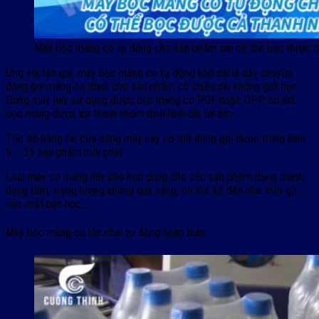
Máy bọc màng co tự động cho sản phẩm dài có thể bọc được cả
Ứng với tên gọi, máy bọc màng co tự động khổ dài là dây chuyền
đóng gói màng co dành cho sản phẩm có chiều dài không giới hạn.
Dòng máy này sử dụng được cho màng co POF hoặc OPP, có thể
bọc màng được cả thanh nhôm định hình dài tới 6m.
Tốc độ băng tải của dòng máy này có thể đóng gói được trung bình
5 – 25 sản phẩm mỗi phút.
Loại máy co màng này phù hợp dùng cho các sản phẩm dạng thanh,
dạng tấm, trọng lượng không quá nặng, có thể kể đến như thớt gỗ,
ván, mặt bàn học,…
Máy bọc màng co lốc chai tự động hoàn toàn