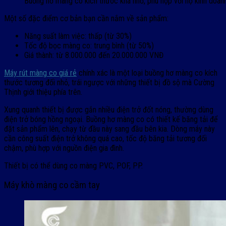
Buồng hơ màng co kích thước khá nhỏ, phù hợp với hộ kinh doanh 
Một số đặc điểm cơ bản bạn cần nắm về sản phẩm:
Năng suất làm việc: thấp (từ 30%)
Tốc độ bọc màng co: trung bình (từ 50%)
Giá thành: từ 8.000.000 đến 20.000.000 VNĐ
Máy rút màng co giá rẻ
chính xác là một loại buồng hơ màng co kích
thước tương đối nhỏ, trái ngược với những thiết bị đồ sộ mà Cường
Thịnh giới thiệu phía trên.
Xung quanh thiết bị được gắn nhiều điện trở đốt nóng, thường dùng
điện trở bóng hồng ngoại. Buồng hơ màng co có thiết kế băng tải để
đặt sản phẩm lên, chạy từ đầu này sang đầu bên kia. Dòng máy này
cần công suất điện trở không quá cao, tốc độ băng tải tương đối
chậm, phù hợp với nguồn điện gia đình.
Thiết bị có thể dùng co màng PVC, POF, PP.
Máy khò màng co cầm tay