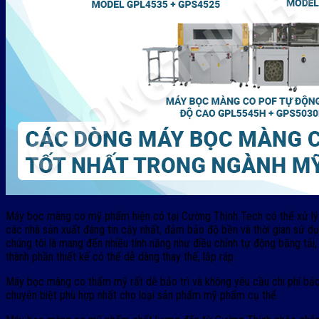
Máy bọc màng co mỹ phẩm hiện có tại Cường Thịnh Tech có ​​thể xử l
các nhà sản xuất đáng tin cậy nhất, đảm bảo độ bền và thời gian sử dụ
chúng tôi là mang đến nhiều tính năng như điều chỉnh tự động băng t
thành phần thiết kế có thể dễ dàng thay thế, lắp ráp.
Máy bọc màng co thẩm mỹ rất dễ bảo trì và không yêu cầu chi phí bả
chuyên biệt phù hợp nhất cho loại sản phẩm mỹ phẩm cụ thể.