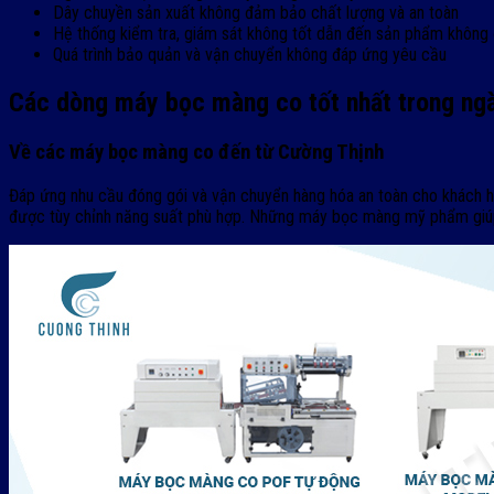
Dây chuyền sản xuất không đảm bảo chất lượng và an toàn
Hệ thống kiểm tra, giám sát không tốt dẫn đến sản phẩm không 
Quá trình bảo quản và vận chuyển không đáp ứng yêu cầu
Các dòng máy bọc màng co tốt nhất trong n
Về các máy bọc màng co đến từ Cường Thịnh
Đáp ứng nhu cầu đóng gói và vận chuyển hàng hóa an toàn cho khách
được tùy chỉnh năng suất phù hợp. Những máy bọc màng mỹ phẩm giúp 