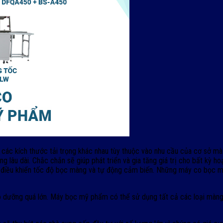
ý các kích thước tải trọng khác nhau tùy thuộc vào nhu cầu của cơ s
ng lâu dài. Chắc chắn sẽ giúp phát triển và gia tăng giá trị cho bất kỳ
ải, điều khiển tốc độ bọc màng và tự động cảm biến. Những máy co bọc m
o dưỡng quá lớn. Máy bọc mỹ phẩm có thể sử dụng tất cả các loại màn