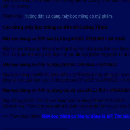
Máy bọc màng co mỹ phẩm chất lượng đến từ Cường Thịnh chắc chắn sẽ 
trên thị trường.
Tham khảo:
Hướng dẫn sử dụng máy bọc màng co mỹ phẩm
Các dòng máy bọc màng co đến từ Cường Thịnh
Máy bọc màng co POF bán tự động MODEL DFQA450 + BS-A450
Máy co bao bì bán tự động là một thiết bị hiện đại trong lĩnh vực đ
POF sẽ được hàn bằng dây điện trở, sau đó sản phẩm mỹ phẩm sẽ đi q
Máy bọc màng co POF tự động MODEL GPL4535 + GPS452
5
Máy bọc màng co MODEL GPL4535 + GPS4525 là máy đóng gói màng co p
động và thời gian làm việc. 2 dòng model GPL4535 và GPS4525 với kh
Máy bọc màng co POF tự động tốc độ cao GPL5545H + GPS5030
Máy đóng gói POF tốc độ cao hoàn toàn tự động( Model GPL5545H + GP
đầu hiện nay. Thích hợp sản xuất mỹ phẩm với quy mô lớn và yêu cầu đ
>>> Tham khảo thêm:
Máy bọc màng co hộp tự động là gì? Tìm hiể
____________________________