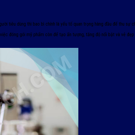
ời tiêu dùng thì bao bì chính là yếu tố quan trọng hàng đầu để thu sự 
ì việc đóng gói mỹ phẩm còn để tạo ấn tượng, tăng độ nổi bật và vẻ đẹp