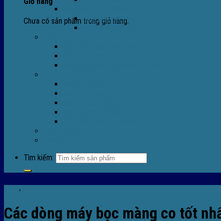
Giỏ hàng
Máy Móc Công Nghiệp
Máy Hàn Miệng Túi FR-770
Chưa có sản phẩm trong giỏ hàng.
Máy Đóng Đai FOREVER
Dịch vụ
Sửa Chữa Máy Bọc Màng Co POF
Sửa Chữa Biến Tần
Đóng gói gia công màng co nhiệt
Tin Tức
Màng co nhiệt
Máy bọc màng co
Dich vụ bọc màng co
Hướng dẫn kỹ thuật
Sửa chữa máy co màng
Tuyển dụng
Liên hệ
Tìm kiếm:
Tin tức
,
TIn tức máy bọc màng co
Các dòng máy bọc màng co tốt nh