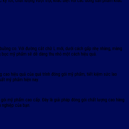
kỳ tốt, chất lượng vượt trội, khác biệt với các dòng sản phẩm khác
à buồng co. Với đường cắt chữ L mới, dưới cách gấp nhẹ nhàng, màng
g bọc mỹ phẩm sẽ dễ dàng thu nhỏ một cách hiệu quả.
ao hiệu quả của quá trình đóng gói mỹ phẩm, tiết kiệm sức lao
uất mỹ phẩm hiện nay.
ói mỹ phẩm cao cấp. Đây là giải pháp đóng gói chất lượng cao hàng
h nghiệp của bạn.