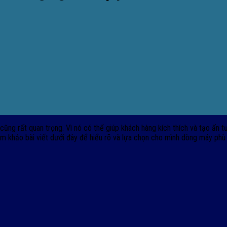
ũng rất quan trọng. Vì nó có thể giúp khách hàng kích thích và tạo ấn
m khảo bài viết dưới đây để hiểu rõ và lựa chọn cho mình dòng máy phù