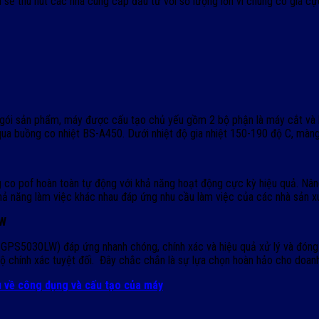
thu hút các nhà cung cấp đầu tư với số lượng lớn vì chúng có giá cực 
óng gói sản phẩm, máy được cấu tạo chủ yếu gồm 2 bộ phận là máy cắt v
ua buồng co nhiệt BS-A450. Dưới nhiệt độ gia nhiệt 150-190 độ C, màn
of hoàn toàn tự động với khả năng hoạt động cực kỳ hiệu quả. Nâng c
ả năng làm việc khác nhau đáp ứng nhu cầu làm việc của các nhà sản x
LW
S5030LW) đáp ứng nhanh chóng, chính xác và hiệu quả xử lý và đóng g
ộ chính xác tuyệt đối. Đây chắc chắn là sự lựa chọn hoàn hảo cho doan
u về công dụng và cấu tạo của máy