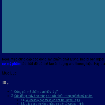
Ngoài việc cung cấp các dòng sản phẩm chất lượng. Bao bì bên ngoài c
co mỹ phẩm
tốt nhất để có thể tạo ấn tượng cho thương hiệu. Hãy tha
Mục Lục
Đóng gói mỹ phẩm bạn hiểu là gì?
Các dòng máy bọc màng co tốt nhất trong ngành mỹ phẩm
Về các máy bọc màng co đến từ Cường Thịnh
Các dòng máy bọc màng co đến từ Cường Thịnh