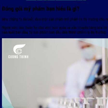
Đóng gói mỹ phẩm bạn hiểu là gì?
Như chúng ta đã biết, đưa một sản phẩm mỹ phẩm ra thị trường cho ngư
Ngoài việc tạo thuận lợi cho việc bảo quản và vận chuyển hàng hóa th
sản xuất ban đầu, từ sản phẩm ban đầu đến thành phẩm ra thị trường.