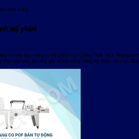
đạt chất lượng
gành mỹ phẩm
 hàng với máy bọc màng co mỹ phẩm của Cường Thịnh Tech. Những co m
thực hiện việc thu nhỏ, gấp và kéo căng màng tùy thuộc vào mục đích