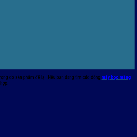
 tượng do sản phẩm để lại. Nếu bạn đang tìm các dòng
máy bọc màng
 hợp.