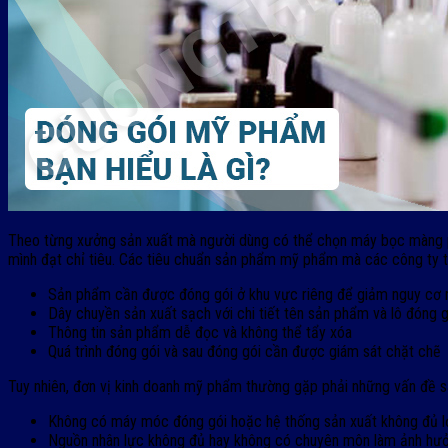
Theo từng xưởng sản xuất mà người dùng có thể chọn máy bọc màng ph
mình đạt chỉ tiêu. Các tiêu chuẩn sản phẩm mỹ phẩm mà các công ty tu
Sản phẩm cần được đóng gói ở khu vực riêng để giảm nguy cơ n
Dây chuyền sản xuất sạch với chi tiết tên sản phẩm và lô đóng g
Thông tin sản phẩm dễ đọc và không thể tẩy xóa
Quá trình đóng gói và sau đóng gói cần được giám sát chặt chẽ
Tuy nhiên, đơn vị kinh doanh mỹ phẩm thường gặp phải những vấn đề s
Không có máy móc đóng gói hoặc hệ thống sản xuất không đủ lớn
Nguồn nhân lực không đủ hay không có chuyên môn làm ảnh hư