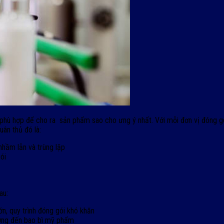
ù hợp để cho ra sản phẩm sao cho ưng ý nhất. Với mỗi đơn vị đóng gó
ân thủ đó là:
hầm lẫn và trùng lặp
ói
au:
, quy trình đóng gói khó khăn
ởng đến bao bì mỹ phẩm