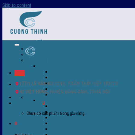
Skip to content
Trang chủ – Màng co POF
Giới thiệu
Sản Phẩm
Màng co nhiệt
Màng co POF nhập khẩu
Menu
Màng co PVC
Màng quấn PALLET- màng PE- màng chit
177/1 LÊ VĂN KHƯƠNG, P.TÂN THỚI HIỆP TP.HCM
Màng skinpack - skinfilm - hút sát da
47 VIỆT HÙNG, HUYỆN ĐÔNG ANH, TP.HÀ NỘI
Màng co chống tụ sương - ( anti-fog shrink fi
0932 756 950
Máy bọc màng co POF
Giỏ hàng /
0
₫
0
Máy bọc màng co tự động
Máy bọc màng co bán tự động
Chưa có sản phẩm trong giỏ hàng.
Máy bọc màng co tự động tốc độ cao
Máy cắt màng co POF
0
Buồng co nhiệt - Máy co màng
Phụ tùng thay thế