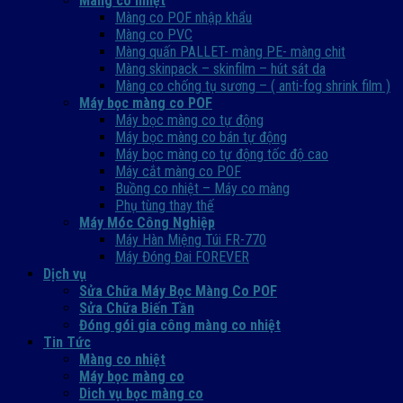
Màng co nhiệt
Màng co POF nhập khẩu
Màng co PVC
Màng quấn PALLET- màng PE- màng chit
Màng skinpack – skinfilm – hút sát da
Màng co chống tụ sương – ( anti-fog shrink film )
Máy bọc màng co POF
Máy bọc màng co tự động
Máy bọc màng co bán tự động
Máy bọc màng co tự động tốc độ cao
Máy cắt màng co POF
Buồng co nhiệt – Máy co màng
Phụ tùng thay thế
Máy Móc Công Nghiệp
Máy Hàn Miệng Túi FR-770
Máy Đóng Đai FOREVER
Dịch vụ
Sửa Chữa Máy Bọc Màng Co POF
Sửa Chữa Biến Tần
Đóng gói gia công màng co nhiệt
Tin Tức
Màng co nhiệt
Máy bọc màng co
Dich vụ bọc màng co