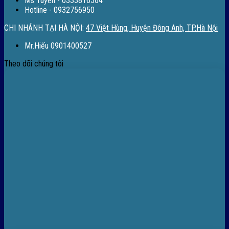
Ms Tuyền - 0333816564
Hotline - 0932756950
CHI NHÁNH TẠI HÀ NỘI:
47 Việt Hùng, Huyện Đông Anh, TP.Hà Nội
Mr.Hiếu 0901400527
Theo dõi chúng tôi