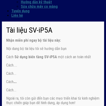
Hướng dẫn kỹ thuật
Sửa chữa máy co màng
Tuyển dụng
Liên hệ
Tài liệu SV-iP5A
Nhận
miễn phí ngay
bộ tài liệu này:
Nội dung bộ tài liệu tôi sẽ hướng dẫn bạn
Cách
Sử dụng biến tầng SV-iP5A
một cách an toàn nhất
Cách…..
Cách….
Cách
….
Cách….
Ngoài ra, tôi còn gửi đến bạn các mẹo triển khai từ kinh nghiệm
thực chiến giúp bạn dễ hình dung, áp dụng hơn!