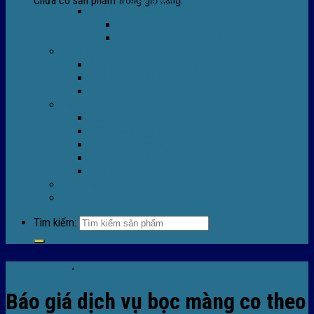
Chưa có sản phẩm trong giỏ hàng.
Máy Móc Công Nghiệp
Máy Hàn Miệng Túi FR-770
Máy Đóng Đai FOREVER
Dịch vụ
Sửa Chữa Máy Bọc Màng Co POF
Sửa Chữa Biến Tần
Đóng gói gia công màng co nhiệt
Tin Tức
Màng co nhiệt
Máy bọc màng co
Dich vụ bọc màng co
Hướng dẫn kỹ thuật
Sửa chữa máy co màng
Tuyển dụng
Liên hệ
Tìm kiếm:
Dich vụ bọc màng co
,
Tin tức
Báo giá dịch vụ bọc màng co theo