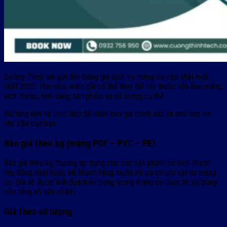
Cường Thịnh xin gửi đến bảng giá dịch vụ màng co cập nhật mới
nhất 2025. Hơn nữa, mức giá có thể thay đổi tùy thuộc vào loại màng,
kích thước, hình dáng sản phẩm và số lượng cụ thể.
Vui lòng liên hệ trực tiếp để nhận báo giá chính xác và phù hợp với
nhu cầu của bạn.
Báo giá theo kg (màng POF – PVC – PE)
Báo giá theo kg thường áp dụng cho các sản phẩm có kích thước
lớn, đồng nhất hoặc khi khách hàng muốn tối ưu chi phí vật tư màng
co. Giá sẽ được tính dựa trên trọng lượng màng co thực tế sử dụng
cho tổng số sản phẩm.
Giá theo số lượng