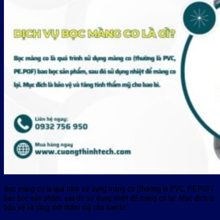
Bọc màng co là quá trình sử dụng màng co (thường là PVC, PE.POF)
bao bọc sản phẩm, sau đó sử dụng nhiệt để màng co lại. Mục đích là
bảo vệ và tăng tính thẩm mỹ cho bao bì.