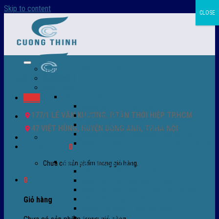
Skip to content
CLOSE
Trang chủ – Màng co POF
Giới thiệu
Sản Phẩm
Màng co nhiệt
Menu
Màng co POF nhập khẩu
177/1 LÊ VĂN KHƯƠNG, P.TÂN THỚI HIỆP TP.HCM
Màng co PVC
Màng quấn PALLET- màng PE- màng chit
47 VIỆT HÙNG, HUYỆN ĐÔNG ANH, TP.HÀ NỘI
Màng skinpack - skinfilm - hút sát da
0932 756 950
Màng co chống tụ sương - ( anti-fog shrink
Giỏ hàng /
0
₫
0
film )
Máy bọc màng co POF
Chưa có sản phẩm trong giỏ hàng.
Máy bọc màng co tự động
0
Máy bọc màng co bán tự động
Máy bọc màng co tự động tốc độ cao
Máy cắt màng co POF
Giỏ hàng
Buồng co nhiệt - Máy co màng
Phụ tùng thay thế