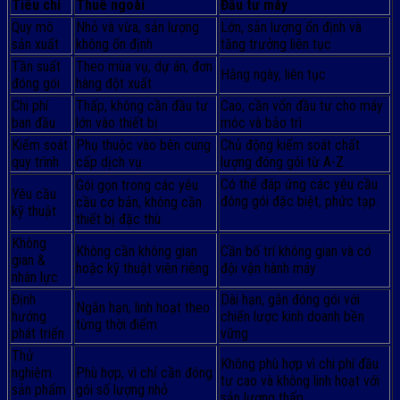
Tiêu chí
Thuê ngoài
Đầu tư máy
Quy mô
Nhỏ và vừa, sản lượng
Lớn, sản lượng ổn định và
sản xuất
không ổn định
tăng trưởng liên tục
Tần suất
Theo mùa vụ, dự án, đơn
Hằng ngày, liên tục
đóng gói
hàng đột xuất
Chi phí
Thấp, không cần đầu tư
Cao, cần vốn đầu tư cho máy
ban đầu
lớn vào thiết bị
móc và bảo trì
Kiểm soát
Phụ thuộc vào bên cung
Chủ động kiểm soát chất
quy trình
cấp dịch vụ
lượng đóng gói từ A-Z
Có thể đáp ứng các yêu cầu
Gói gọn trong các yêu
Yêu cầu
đóng gói đặc biệt, phức tạp.
cầu cơ bản, không cần
kỹ thuật
thiết bị đặc thù
Không
Không cần không gian
Cần bố trí không gian và có
gian &
hoặc kỹ thuật viên riêng
đội vận hành máy
nhân lực
Định
Dài hạn, gắn đóng gói với
Ngắn hạn, linh hoạt theo
hướng
chiến lược kinh doanh bền
từng thời điểm
phát triển
vững
Thử
Không phù hợp vì chi phí đầu
nghiệm
Phù hợp, vì chỉ cần đóng
tư cao và không linh hoạt với
sản phẩm
gói số lượng nhỏ
sản lượng thấp