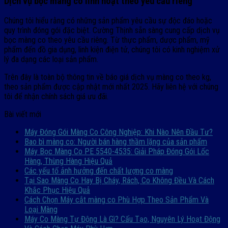
Dịch vụ bọc màng co linh hoạt theo yêu cầu riêng
Chúng tôi hiểu rằng có những sản phẩm yêu cầu sự độc đáo hoặc
quy trình đóng gói đặc biệt. Cường Thịnh sẵn sàng cung cấp dịch vụ
bọc màng co theo yêu cầu riêng. Từ thực phẩm, dược phẩm, mỹ
phẩm đến đồ gia dụng, linh kiện điện tử, chúng tôi có kinh nghiệm xử
lý đa dạng các loại sản phẩm.
Trên đây là toàn bộ thông tin về báo giá dịch vụ màng co theo kg,
theo sản phẩm được cập nhật mới nhất 2025. Hãy liên hệ với chúng
tôi để nhận chính sách giá ưu đãi.
Bài viết mới
Máy Đóng Gói Màng Co Công Nghiệp: Khi Nào Nên Đầu Tư?
Bao bì màng co: Người bán hàng thầm lặng của sản phẩm
Máy Bọc Màng Co PE 5540-4535: Giải Pháp Đóng Gói Lốc
Hàng, Thùng Hàng Hiệu Quả
Các yếu tố ảnh hưởng đến chất lượng co màng
Tại Sao Màng Co Hay Bị Cháy, Rách, Co Không Đều Và Cách
Khắc Phục Hiệu Quả
Cách Chọn Máy cắt màng co Phù Hợp Theo Sản Phẩm Và
Loại Màng
Máy Co Màng Tự Động Là Gì? Cấu Tạo, Nguyên Lý Hoạt Động