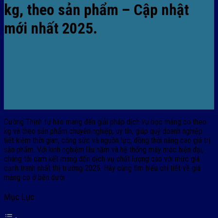
kg, theo sản phẩm – Cập nhật
mới nhất 2025.
Cường Thịnh tự hào mang đến giải pháp dịch vụ bọc màng co theo
kg và theo sản phẩm chuyên nghiệp, uy tín, giúp quý doanh nghiệp
tiết kiệm thời gian, công sức và nguồn lực, đồng thời nâng cao giá trị
sản phẩm. Với kinh nghiệm lâu năm và hệ thống máy móc hiện đại,
chúng tôi cam kết mang đến dịch vụ chất lượng cao với mức giá
cạnh tranh nhất thị trường 2025. Hãy cùng tìm hiểu chi tiết về giá
màng co ở bên dưới
Mục Lục