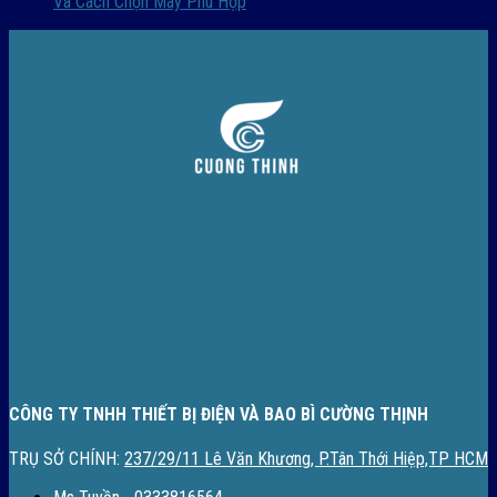
Và Cách Chọn Máy Phù Hợp
CÔNG TY TNHH THIẾT BỊ ĐIỆN VÀ BAO BÌ CƯỜNG THỊNH
TRỤ SỞ CHÍNH:
237/29/11 Lê Văn Khương, P.Tân Thới Hiệp,TP HCM