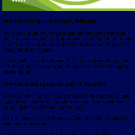
Dành cho startup – số lượng ít, nhiều loại
Chúng tôi cung cấp loại màng bọc sản phẩm khác nhau trong từng
đơn hàng, phù hợp với các startup có danh mục sản phẩm phong phú
và đang trong giai đoạn phát triển sản phẩm hoặc cần đóng gói các
lô hàng nhỏ để thử nghiệm.
Cường Thịnh sẽ tư vấn loại màng co cũng như phương pháp phù hợp
nhất để sản phẩm của bạn trông chuyên nghiệp và hấp dẫn ngay từ
cái nhìn đầu tiên.
Dành cho doanh nghiệp sản xuất số lượng lớn
Đối với các doanh nghiệp có quy mô sản xuất lớn, cần đóng gói hàng
ngàn, thậm chí hàng triệu sản phẩm mỗi tháng, Cường Thịnh cung
cấp giải pháp tối ưu hóa hiệu suất và chi phí.
Đặc biệt, chúng tôi cam kết bàn giao đúng hẹn, không làm gián đoạn
chuỗi cung ứng của bạn.