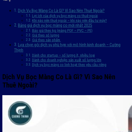
Dịch Vụ Bọc Màng Co Là Gì? Vì Sao Nên Thuê Ngoài?
Lợi ích của dịch vụ bọc màng co thuê ngoài
Khi nào nên thuê ngoài – khi nào nên đầu tư máy?
Bảng giá dịch vụ bọc màng co mới nhất 2025
Báo giá theo kg (màng POF – PVC – PE)
Giá theo số lượng
Giá theo sản phẩm
Lựa chọn gói dịch vụ phù hợp với mô hình kinh doanh – Cường
Thịnh
Dành cho startup – số lượng ít, nhiều loại
Dành cho doanh nghiệp sản xuất số lượng lớn
Dịch vụ bọc màng co linh hoạt theo yêu cầu riêng
Dịch Vụ Bọc Màng Co Là Gì? Vì Sao Nên
Thuê Ngoài?