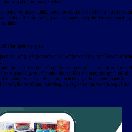
 để đáp ứng nhu cầu của khách hàng:
thời phù hợp với doanh nghiệp không sử dụng màng co không thường xuy
hính sách chiết khấu ưu đãi, giúp cho doanh nghiệp tiết kiệm chi phí đón
 tốt nhất.
 số điểm quan trọng sau:
ua chất lượng. Màng co kém chất lượng có thể gây ra nhiều vấn đề tron
.
 nguồn gốc của màng co. Sản phẩm có nguồn gốc rõ ràng, được sản xuất 
ỗ trợ giao hàng, và chính sách đổi trả. Một nhà cung cấp uy tín sẽ có dịc
ết khấu nếu có và các chi phí phát sinh khác (ví dụ: phí vận chuyển).
hi tiết, liệt kê rõ ràng loại màng, độ dày, khổ cuộn, trọng lượng và đơn