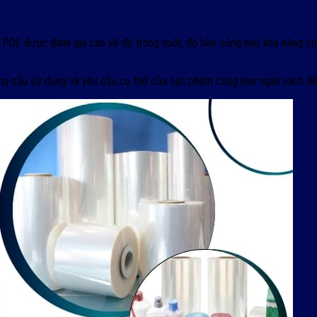
OF được đánh giá cao về độ trong suốt, độ bền cũng như khả năng co rú
i nhu cầu sử dụng và yêu cầu cụ thể của sản phẩm cũng như ngân sách đ