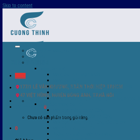
Skip to content
Trang chủ – Màng co POF
Giới thiệu
Sản Phẩm
Màng co nhiệt
Màng co POF nhập khẩu
Menu
Màng co PVC
Màng quấn PALLET- màng PE- màng chit
177/1 LÊ VĂN KHƯƠNG, P.TÂN THỚI HIỆP TP.HCM
Màng skinpack - skinfilm - hút sát da
47 VIỆT HÙNG, HUYỆN ĐÔNG ANH, TP.HÀ NỘI
Màng co chống tụ sương - ( anti-fog shrink fi
0932 756 950
Máy bọc màng co POF
Giỏ hàng /
0
₫
0
Máy bọc màng co tự động
Máy bọc màng co bán tự động
Chưa có sản phẩm trong giỏ hàng.
Máy bọc màng co tự động tốc độ cao
Máy cắt màng co POF
0
Buồng co nhiệt - Máy co màng
Phụ tùng thay thế