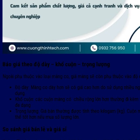
Báo giá theo độ dày – khổ cuộn – trọng lượng
Ngoài phụ thuộc vào loại màng co, giá màng sẽ còn phụ thuộc vào độ 
Độ dày: Màng co dày hơn sẽ có giá cao hơn do sử dụng nhiều ng
dụng.
Khổ cuộn: các cuộn màng có chiều rộng lớn hơn thường đi kèm v
đa dạng
Trọng lượng: Giá bán thường được tính theo kilogam (kg). Cuộn m
thể tốt hơn nếu mua số lượng lớn.
So sánh giá bán lẻ và giá sỉ