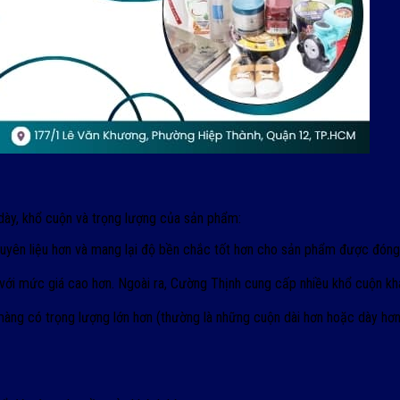
dày, khổ cuộn và trọng lượng của sản phẩm:
uyên liệu hơn và mang lại độ bền chắc tốt hơn cho sản phẩm được đóng
ới mức giá cao hơn. Ngoài ra, Cường Thịnh cung cấp nhiều khổ cuộn kh
àng có trọng lượng lớn hơn (thường là những cuộn dài hơn hoặc dày hơn)