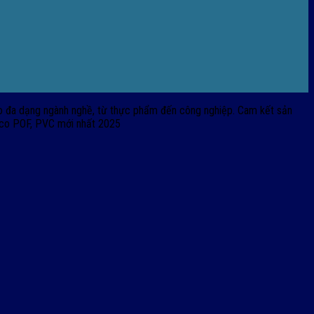
o đa dạng ngành nghề, từ thực phẩm đến công nghiệp. Cam kết sản
g co POF, PVC mới nhất 2025