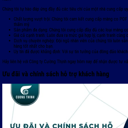
Chúng tôi tự hào đáp ứng đầy đủ các tiêu chí của một nhà cung cấp uy 
Chất lượng vượt trội: Chúng tôi cam kết cung cấp màng co POF 
thẩm mỹ.
Sản phẩm đa dạng: Chúng tôi cung cấp đầy đủ các loại màng co 
Giá cả cạnh tranh: Luôn đưa ra mức giá hợp lý, cạnh tranh cùng c
Dịch vụ chuyên nghiệp: Đội ngũ nhân viên của chúng tôi luôn sẵ
hàng tốt nhất cho bạn.
Uy tín đã được khẳng định: Với sự tin tưởng của đông đảo khách 
Hãy liên hệ với Công ty Cường Thịnh ngay hôm nay để nhận được tư vấ
Ưu đãi và chính sách hỗ trợ khách hàng