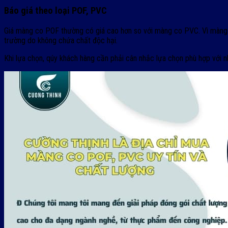
Báo giá theo loại POF, PVC
Giá màng co POF thường có giá cao hơn so với màng co PVC. Vì màng P
trường do không chứa chất độc hại.
Khi lựa chọn, qúy khách hàng cần phải cân nhắc lựa chọn phù hợp vớ