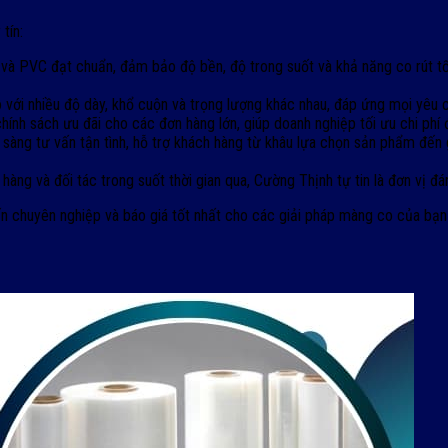
tín:
và PVC đạt chuẩn, đảm bảo độ bền, độ trong suốt và khả năng co rút tố
với nhiều độ dày, khổ cuộn và trọng lượng khác nhau, đáp ứng mọi yêu
hính sách ưu đãi cho các đơn hàng lớn, giúp doanh nghiệp tối ưu chi phí 
n sàng tư vấn tận tình, hỗ trợ khách hàng từ khâu lựa chọn sản phẩm đế
hàng và đối tác trong suốt thời gian qua, Cường Thịnh tự tin là đơn vị 
n chuyên nghiệp và báo giá tốt nhất cho các giải pháp màng co của bạn