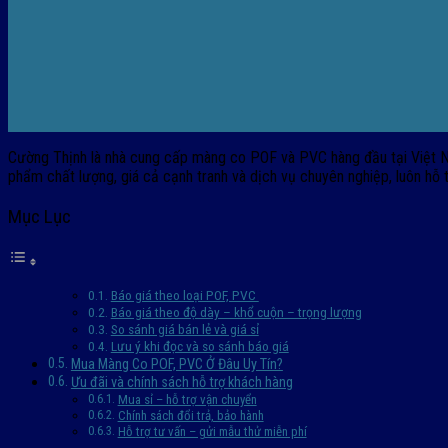
Cường Thịnh là nhà cung cấp màng co POF và PVC hàng đầu tại Việt N
phẩm chất lượng, giá cả cạnh tranh và dịch vụ chuyên nghiệp, luôn hỗ
Mục Lục
Báo giá theo loại POF, PVC
Báo giá theo độ dày – khổ cuộn – trọng lượng
So sánh giá bán lẻ và giá sỉ
Lưu ý khi đọc và so sánh báo giá
Mua Màng Co POF, PVC Ở Đâu Uy Tín?
Ưu đãi và chính sách hỗ trợ khách hàng
Mua sỉ – hỗ trợ vận chuyển
Chính sách đổi trả, bảo hành
Hỗ trợ tư vấn – gửi mẫu thử miễn phí