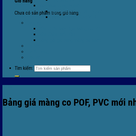
Giỏ hàng
Máy Móc Công Nghiệp
Máy Hàn Miệng Túi FR-770
Chưa có sản phẩm trong giỏ hàng.
Máy Đóng Đai FOREVER
Dịch vụ
Sửa Chữa Máy Bọc Màng Co POF
Sửa Chữa Biến Tần
Đóng gói gia công màng co nhiệt
Tin tức
Tuyển dụng
Liên hệ
Tìm kiếm:
Tin tức
Bảng giá màng co POF, PVC mới n