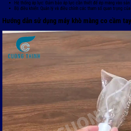
Hệ thống áp lực: Đảm bảo áp lực cần thiết để ép màng vào sản
Bộ điều khiển: Quản lý và điều chỉnh các tham số quan trọng củ
Hướng dẫn sử dụng máy khò màng co cầm tay