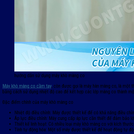
hướng dẫn sử dụng máy khò màng co
Máy khò màng co cầm tay
, còn được gọi là máy hàn màng co, là một t
bằng cách sử dụng nhiệt độ cao để kết hợp các lớp màng co thành một
Đặc điểm chính của máy khò màng co
Nhiệt độ điều chỉnh: Máy được thiết kế để có khả năng điều chỉ
Áp lực điều chỉnh: Máy cung cấp áp lực cần thiết để đảm bảo 
Thiết kế linh hoạt: Có nhiều loại máy khò màng co với kích thướ
Tính tự động hóa: Một số máy được thiết kế để hoạt động tự độn