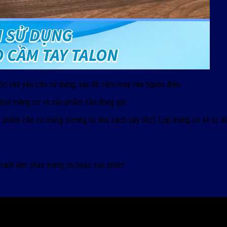
thuộc vào yêu cầu sử dụng, sau đó cắm máy vào nguồn điện.
 loại màng co và sản phẩm cần đóng gói.
ản phẩm cần co màng (tương tự như cách sấy tóc). Lớp màng co sẽ tự 
để tránh làm chảy màng co hoặc sản phẩm.