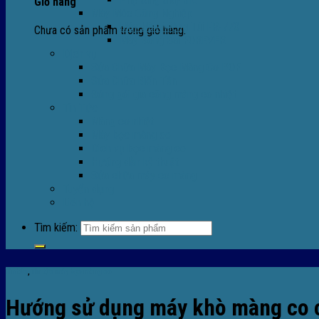
Giỏ hàng
Máy Móc Công Nghiệp
Máy Hàn Miệng Túi FR-770
Chưa có sản phẩm trong giỏ hàng.
Máy Đóng Đai FOREVER
Dịch vụ
Sửa Chữa Máy Bọc Màng Co POF
Sửa Chữa Biến Tần
Đóng gói gia công màng co nhiệt
Tin Tức
Màng co nhiệt
Máy bọc màng co
Dich vụ bọc màng co
Hướng dẫn kỹ thuật
Sửa chữa máy co màng
Tuyển dụng
Liên hệ
Tìm kiếm:
Tin tức
,
TIn tức máy bọc màng co
Hướng sử dụng máy khò màng co ch