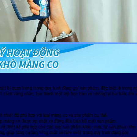
hiết bị quan trọng trong quy trình đóng gói sản phẩm, đặc biệt là tron
 cách vững chắc, tạo thành một lớp bọc bảo vệ chống lại bụi bẩn, ẩm 
nh nhiệt độ phù hợp với loại màng co và sản phẩm cụ thể.
lớp màng co được ép chặt và đồng đều trên bề mặt sản phẩm.
c và thiết kế phù hợp cho các loại sản phẩm khác nhau, từ sản phẩm nhỏ 
g, giúp tăng cường năng suất và hiệu suất trong quy trình đóng gói.