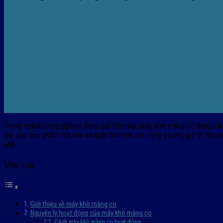
Trong ngành công nghiệp đóng gói hiện đại, máy khò màng co đóng vai
giữ cho sản phẩm trở nên an toàn hơn mà còn tăng cường giá trị thươ
nhé.
Mục Lục
Giới thiệu về máy khò màng co
Nguyên lý hoạt động của máy khò màng co
Cách máy khò màng co hoạt động