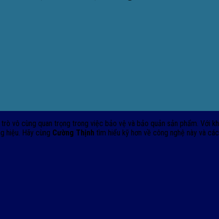
 trò vô cùng quan trọng trong việc bảo vệ và bảo quản sản phẩm. Với 
ng hiệu. Hãy cùng
Cường Thịnh
tìm hiểu kỹ hơn về công nghệ này và cá