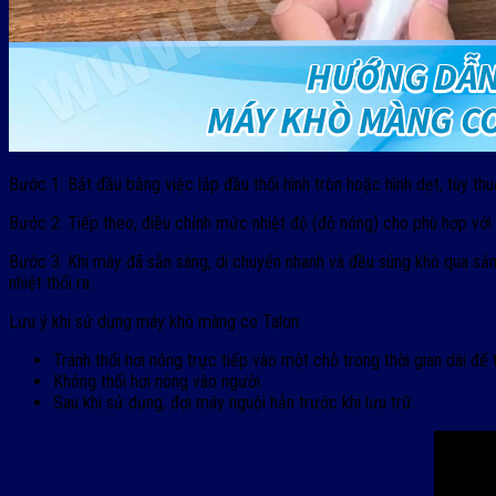
Bước 1: Bắt đầu bằng việc lắp đầu thổi hình tròn hoặc hình dẹt, tùy 
Bước 2: Tiếp theo, điều chỉnh mức nhiệt độ (độ nóng) cho phù hợp với
Bước 3: Khi máy đã sẵn sàng, di chuyển nhanh và đều súng khò qua s
nhiệt thổi ra.
Lưu ý khi sử dụng máy khò màng co Talon:
Tránh thổi hơi nóng trực tiếp vào một chỗ trong thời gian dài 
Không thổi hơi nóng vào người.
Sau khi sử dụng, đợi máy nguội hẳn trước khi lưu trữ.