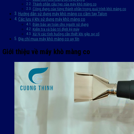
Thành phần cấu tạo của máy khò màng co
Công dụng của từng thành phần trong quá trình khò màng co
Hướng dẫn sử dụng máy khò màng co cầm tay Talon
Các lưu ý khi sử dụng máy khò màng co
Đảm bảo an toàn cho người sử dụng
Kiểm tra và bảo trì định kỳ máy
Xử lý các tình huống cần thiết khi gặp sự cố
Địa chỉ mua máy khò màng co uy tín
Giới thiệu về máy khò màng co