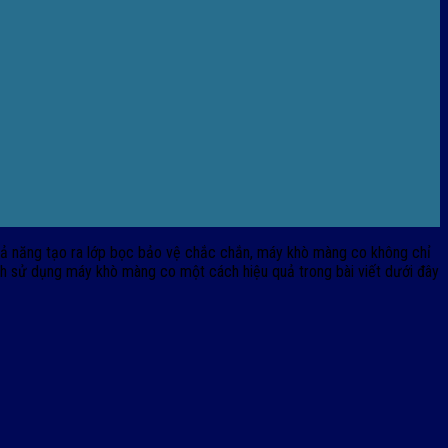
khả năng tạo ra lớp bọc bảo vệ chắc chắn, máy khò màng co không chỉ
ch sử dụng máy khò màng co một cách hiệu quả trong bài viết dưới đây