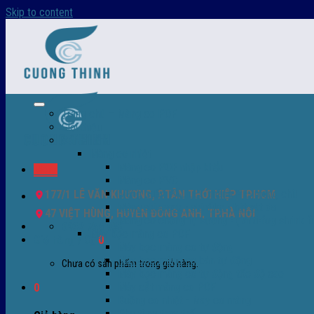
Skip to content
Trang chủ – Màng co POF
Giới thiệu
Sản Phẩm
Màng co nhiệt
Màng co POF nhập khẩu
Menu
Màng co PVC
Màng quấn PALLET- màng PE- màng chit
177/1 LÊ VĂN KHƯƠNG, P.TÂN THỚI HIỆP TP.HCM
Màng skinpack - skinfilm - hút sát da
47 VIỆT HÙNG, HUYỆN ĐÔNG ANH, TP.HÀ NỘI
Màng co chống tụ sương - ( anti-fog shrink fi
0932 756 950
Máy bọc màng co POF
Giỏ hàng /
0
₫
0
Máy bọc màng co tự động
Máy bọc màng co bán tự động
Chưa có sản phẩm trong giỏ hàng.
Máy bọc màng co tự động tốc độ cao
Máy cắt màng co POF
0
Buồng co nhiệt - Máy co màng
Phụ tùng thay thế