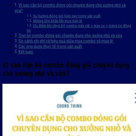
Vì sao cần bộ combo đóng gói chuyên dụng cho xưởng nhỏ và
vừa?
Xu hướng đóng gói hiện nay trong sản xuất
Những khó khăn khi mua máy lẻ
Ưu điểm khi chọn bộ combo máy cắt + máy co + màng co đồng
bộ
Trọn bộ combo đóng gói chuyên dụng cho xưởng nhỏ và vừa
So sánh chi phí và hiệu quả giữa mua combo và mua lẻ
Các ứng dụng thực tế trong sản xuất
Kết luận
Vì sao cần bộ combo đóng gói chuyên dụng
cho xưởng nhỏ và vừa?