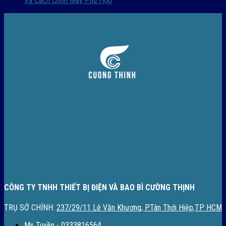
Và Cách Chọn Máy Phù Hợp
CÔNG TY TNHH THIẾT BỊ ĐIỆN VÀ BAO BÌ CƯỜNG THỊNH
TRỤ SỞ CHÍNH:
237/29/11 Lê Văn Khương, P.Tân Thới Hiệp,TP HCM
Ms Tuyền - 0333816564