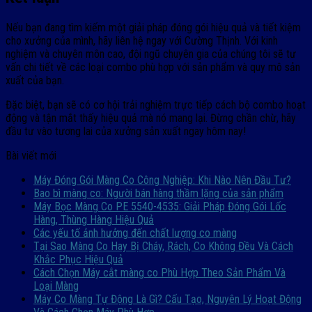
Nếu bạn đang tìm kiếm một giải pháp đóng gói hiệu quả và tiết kiệm
cho xưởng của mình, hãy liên hệ ngay với Cường Thịnh. Với kinh
nghiệm và chuyên môn cao, đội ngũ chuyên gia của chúng tôi sẽ tư
vấn chi tiết về các loại combo phù hợp với sản phẩm và quy mô sản
xuất của bạn.
Đặc biệt, bạn sẽ có cơ hội trải nghiệm trực tiếp cách bộ combo hoạt
động và tận mắt thấy hiệu quả mà nó mang lại. Đừng chần chừ, hãy
đầu tư vào tương lai của xưởng sản xuất ngay hôm nay!
Bài viết mới
Máy Đóng Gói Màng Co Công Nghiệp: Khi Nào Nên Đầu Tư?
Bao bì màng co: Người bán hàng thầm lặng của sản phẩm
Máy Bọc Màng Co PE 5540-4535: Giải Pháp Đóng Gói Lốc
Hàng, Thùng Hàng Hiệu Quả
Các yếu tố ảnh hưởng đến chất lượng co màng
Tại Sao Màng Co Hay Bị Cháy, Rách, Co Không Đều Và Cách
Khắc Phục Hiệu Quả
Cách Chọn Máy cắt màng co Phù Hợp Theo Sản Phẩm Và
Loại Màng
Máy Co Màng Tự Động Là Gì? Cấu Tạo, Nguyên Lý Hoạt Động