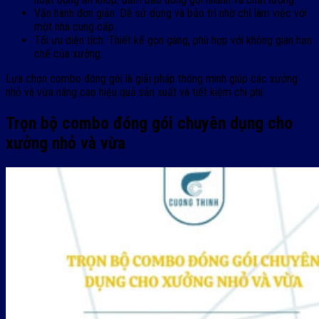
Vận hành đơn giản: Dễ sử dụng và bảo trì nhờ chỉ làm việc với
một nhà cung cấp.
Tối ưu diện tích: Thiết kế gọn gàng, phù hợp với không gian hạn
chế của xưởng.
Lựa chọn combo đóng gói là giải pháp thông minh giúp các xưởng
nhỏ và vừa nâng cao hiệu quả sản xuất và tiết kiệm chi phí.
Trọn bộ combo đóng gói chuyên dụng cho
xưởng nhỏ và vừa