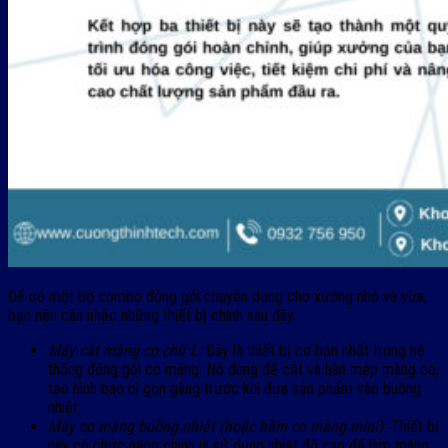
Để có một bộ combo đóng gói chuyên dụng cho xưởng nhỏ và vừa,
bạn nên cân nhắc những thiết bị chính sau đây:
Máy cắt màng co chữ L:
Đây là thiết bị cơ bản nhất trong hệ
thống đóng gói co màng. Nó dùng để cắt và hàn mép màng co,
tạo hình bao bì gọn gàng trước khi đưa sản phẩm vào buồng
nhiệt.
Máy co màng buồng nhiệt (hoặc hầm co màng mini):
Thiết bị
này có chức năng chính là sử dụng nhiệt độ cao để làm màng