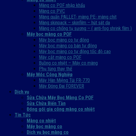
Màng co POF nhập khẩu
Màng co PVC
Màng quấn PALLET- màng PE- màng chit
Màng skinpack – skinfilm – hút sát da
Màng co chống tụ sương – ( anti-fog shrink film )
Máy bọc màng co POF
Máy bọc màng co tự động
Máy bọc màng co bán tự động
Máy bọc màng co tự động tốc độ cao
Máy cắt màng co POF
Buồng co nhiệt – Máy co màng
Phụ tùng thay thế
Máy Móc Công Nghiệp
Máy Hàn Miệng Túi FR-770
Máy Đóng Đai FOREVER
Dịch vụ
Sửa Chữa Máy Bọc Màng Co POF
Sửa Chữa Biến Tần
Đóng gói gia công màng co nhiệt
Tin Tức
Màng co nhiệt
Máy bọc màng co
Dich vụ bọc màng co