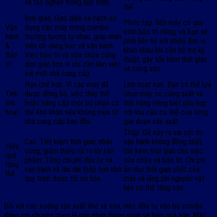
và tắc nghẽn trong quy trình.
thể.
Đơn giản. Giao diện và cách sử
Phức tạp. Mỗi máy có quy
Vận
dụng các máy trong combo
trình bảo trì riêng, và bạn sẽ
hành
thường tương tự nhau, giúp nhân
phải liên hệ với nhiều đơn vị
&
viên dễ dàng học và vận hành.
khác nhau khi cần hỗ trợ kỹ
Bảo
Việc bảo trì và sửa chữa cũng
thuật, gây tốn kém thời gian
trì
đơn giản hơn vì chỉ cần làm việc
và công sức.
với một nhà cung cấp.
Hạn chế hơn. Vì các máy đã
Linh hoạt hơn. Bạn có thể lựa
Tính
được đồng bộ, việc thay thế
chọn máy có công suất và
linh
hoặc nâng cấp một bộ phận có
tính năng riêng biệt phù hợp
hoạt
thể khó khăn nếu không mua từ
với nhu cầu cụ thể của từng
nhà cung cấp ban đầu.
giai đoạn sản xuất.
Thấp. Dễ xảy ra sai sót do
Cao. Tiết kiệm thời gian, nhân
vận hành không đồng nhất,
Hiệu
công, giảm thiểu rủi ro lỗi sản
tốn kém thời gian cho việc
quả
phẩm. Tổng chi phí đầu tư và
sửa chữa và bảo trì. Chi phí
tổng
vận hành về lâu dài thấp hơn nhờ
ẩn như thời gian chết của
thể
quy trình được tối ưu hóa.
máy và lãng phí nguyên vật
liệu có thể tăng cao.
Đối với các xưởng sản xuất nhỏ và vừa, việc đầu tư vào bộ combo
đóng gói chuyên dụng là giải pháp thông minh và hiệu quả hơn. Mặc