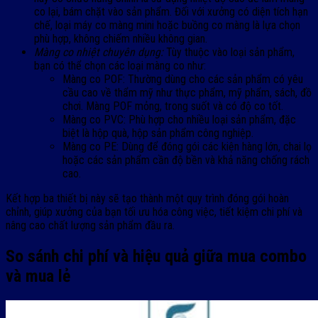
co lại, bám chặt vào sản phẩm. Đối với xưởng có diện tích hạn
chế, loại máy co màng mini hoặc buồng co màng là lựa chọn
phù hợp, không chiếm nhiều không gian.
Màng co nhiệt chuyên dụng:
Tùy thuộc vào loại sản phẩm,
bạn có thể chọn các loại màng co như:
Màng co POF: Thường dùng cho các sản phẩm có yêu
cầu cao về thẩm mỹ như thực phẩm, mỹ phẩm, sách, đồ
chơi. Màng POF mỏng, trong suốt và có độ co tốt.
Màng co PVC: Phù hợp cho nhiều loại sản phẩm, đặc
biệt là hộp quà, hộp sản phẩm công nghiệp.
Màng co PE: Dùng để đóng gói các kiện hàng lớn, chai lọ
hoặc các sản phẩm cần độ bền và khả năng chống rách
cao.
Kết hợp ba thiết bị này sẽ tạo thành một quy trình đóng gói hoàn
chỉnh, giúp xưởng của bạn tối ưu hóa công việc, tiết kiệm chi phí và
nâng cao chất lượng sản phẩm đầu ra.
So sánh chi phí và hiệu quả giữa mua combo
và mua lẻ