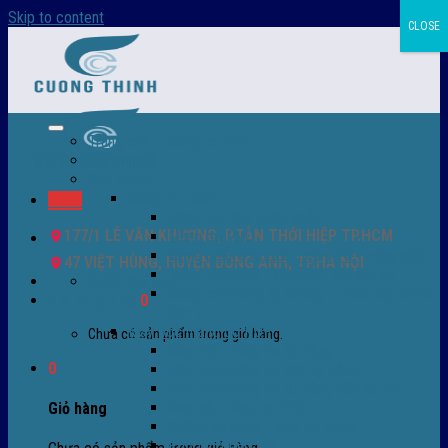
Skip to content
CLOSE
Trang chủ – Màng co POF
Giới thiệu
Sản Phẩm
Màng co nhiệt
Menu
Màng co POF nhập khẩu
177/1 LÊ VĂN KHƯƠNG, P.TÂN THỚI HIỆP TP.HCM
Màng co PVC
Màng quấn PALLET- màng PE- màng chit
47 VIỆT HÙNG, HUYỆN ĐÔNG ANH, TP.HÀ NỘI
Màng skinpack - skinfilm - hút sát da
0932 756 950
Màng co chống tụ sương - ( anti-fog shrink
Giỏ hàng /
0
₫
0
film )
Máy bọc màng co POF
Chưa có sản phẩm trong giỏ hàng.
Máy bọc màng co tự động
0
Máy bọc màng co bán tự động
Máy bọc màng co tự động tốc độ cao
Máy cắt màng co POF
Giỏ hàng
Buồng co nhiệt - Máy co màng
Phụ tùng thay thế