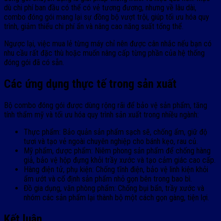
dù chi phí ban đầu có thể có vẻ tương đương, nhưng về lâu dài,
combo đóng gói mang lại sự đồng bộ vượt trội, giúp tối ưu hóa quy
trình, giảm thiểu chi phí ẩn và nâng cao năng suất tổng thể.
Ngược lại, việc mua lẻ từng máy chỉ nên được cân nhắc nếu bạn có
nhu cầu rất đặc thù hoặc muốn nâng cấp từng phần của hệ thống
đóng gói đã có sẵn.
Các ứng dụng thực tế trong sản xuất
Bộ combo đóng gói được dùng rộng rãi để bảo vệ sản phẩm, tăng
tính thẩm mỹ và tối ưu hóa quy trình sản xuất trong nhiều ngành:
Thực phẩm: Bảo quản sản phẩm sạch sẽ, chống ẩm, giữ độ
tươi và tạo vẻ ngoài chuyên nghiệp cho bánh kẹo, rau củ.
Mỹ phẩm, dược phẩm: Niêm phong sản phẩm để chống hàng
giả, bảo vệ hộp đựng khỏi trầy xước và tạo cảm giác cao cấp.
Hàng điện tử, phụ kiện: Chống tĩnh điện, bảo vệ linh kiện khỏi
ẩm ướt và cố định sản phẩm nhỏ gọn bên trong bao bì.
Đồ gia dụng, văn phòng phẩm: Chống bụi bẩn, trầy xước và
nhóm các sản phẩm lại thành bộ một cách gọn gàng, tiện lợi.
Kết luận