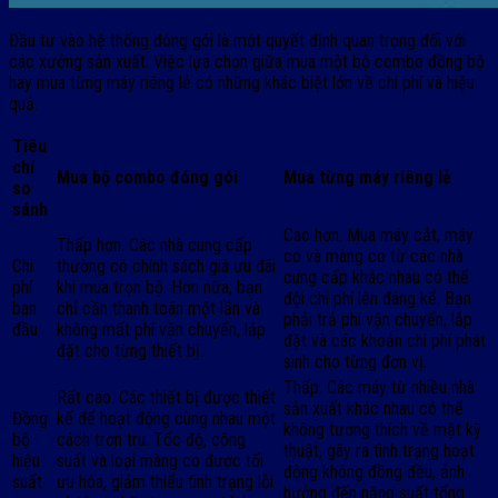
Đầu tư vào hệ thống đóng gói là một quyết định quan trọng đối với
các xưởng sản xuất. Việc lựa chọn giữa mua một bộ combo đồng bộ
hay mua từng máy riêng lẻ có những khác biệt lớn về chi phí và hiệu
quả.
Tiêu
chí
Mua bộ combo đóng gói
Mua từng máy riêng lẻ
so
sánh
Cao hơn. Mua máy cắt, máy
Thấp hơn. Các nhà cung cấp
co và màng co từ các nhà
Chi
thường có chính sách giá ưu đãi
cung cấp khác nhau có thể
phí
khi mua trọn bộ. Hơn nữa, bạn
đội chi phí lên đáng kể. Bạn
ban
chỉ cần thanh toán một lần và
phải trả phí vận chuyển, lắp
đầu
không mất phí vận chuyển, lắp
đặt và các khoản chi phí phát
đặt cho từng thiết bị.
sinh cho từng đơn vị.
Thấp. Các máy từ nhiều nhà
Rất cao. Các thiết bị được thiết
sản xuất khác nhau có thể
Đồng
kế để hoạt động cùng nhau một
không tương thích về mặt kỹ
bộ
cách trơn tru. Tốc độ, công
thuật, gây ra tình trạng hoạt
hiệu
suất và loại màng co được tối
động không đồng đều, ảnh
suất
ưu hóa, giảm thiểu tình trạng lỗi
hưởng đến năng suất tổng