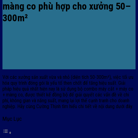
màng co phù hợp cho xưởng 50–
300m²
Với các xưởng sản xuất vừa và nhỏ (diện tích 50-300m²), việc tối ưu
hóa quy trình đóng gói là yếu tố then chốt để tăng hiệu suất. Giải
pháp hiệu quả nhất hiện nay là sử dụng bộ combo máy cắt + máy co
+ màng co, được thiết kế đồng bộ để giải quyết các vấn đề về chi
phí, không gian và năng suất, mang lại lợi thế cạnh tranh cho doanh
nghiệp. Hãy cùng Cường Thịnh tìm hiểu chi tiết về nội dung dưới đây.
Mục Lục