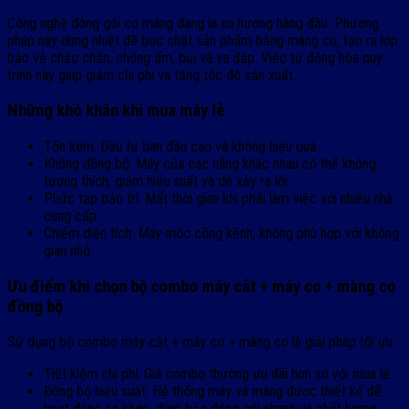
Công nghệ đóng gói co màng đang là xu hướng hàng đầu. Phương
pháp này dùng nhiệt để bọc chặt sản phẩm bằng màng co, tạo ra lớp
bảo vệ chắc chắn, chống ẩm, bụi và va đập. Việc tự động hóa quy
trình này giúp giảm chi phí và tăng tốc độ sản xuất.
Những khó khăn khi mua máy lẻ
Tốn kém: Đầu tư ban đầu cao và không hiệu quả.
Không đồng bộ: Máy của các hãng khác nhau có thể không
tương thích, giảm hiệu suất và dễ xảy ra lỗi.
Phức tạp bảo trì: Mất thời gian khi phải làm việc với nhiều nhà
cung cấp.
Chiếm diện tích: Máy móc cồng kềnh, không phù hợp với không
gian nhỏ.
Ưu điểm khi chọn bộ combo máy cắt + máy co + màng co
đồng bộ
Sử dụng bộ combo máy cắt + máy co + màng co là giải pháp tối ưu:
Tiết kiệm chi phí: Giá combo thường ưu đãi hơn so với mua lẻ.
Đồng bộ hiệu suất: Hệ thống máy và màng được thiết kế để
hoạt động ăn khớp, đảm bảo đóng gói nhanh và chất lượng.