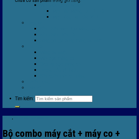
Chưa có sản phẩm trong giỏ hàng.
Máy Móc Công Nghiệp
Máy Hàn Miệng Túi FR-770
Máy Đóng Đai FOREVER
Dịch vụ
Sửa Chữa Máy Bọc Màng Co POF
Sửa Chữa Biến Tần
Đóng gói gia công màng co nhiệt
Tin Tức
Màng co nhiệt
Máy bọc màng co
Dich vụ bọc màng co
Hướng dẫn kỹ thuật
Sửa chữa máy co màng
Tuyển dụng
Liên hệ
Tìm kiếm:
Tin tức
,
TIn tức máy bọc màng co
Bộ combo máy cắt + máy co +