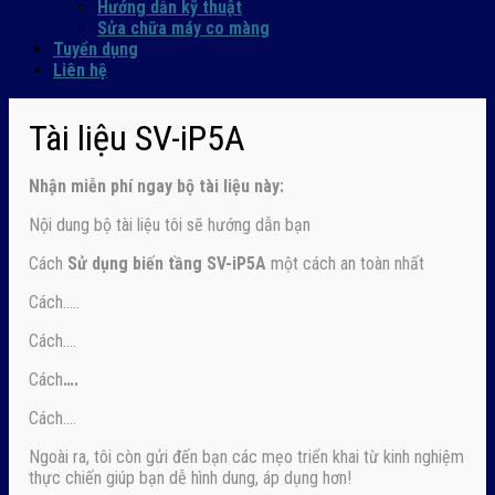
Hướng dẫn kỹ thuật
Sửa chữa máy co màng
Tuyển dụng
Liên hệ
Tài liệu SV-iP5A
Nhận
miễn phí ngay
bộ tài liệu này:
Nội dung bộ tài liệu tôi sẽ hướng dẫn bạn
Cách
Sử dụng biến tầng SV-iP5A
một cách an toàn nhất
Cách…..
Cách….
Cách
….
Cách….
Ngoài ra, tôi còn gửi đến bạn các mẹo triển khai từ kinh nghiệm
thực chiến giúp bạn dễ hình dung, áp dụng hơn!