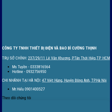
CÔNG TY TNHH THIẾT BỊ ĐIỆN VÀ BAO BÌ CƯỜNG THỊNH
TRỤ SỞ CHÍNH:
237/29/11 Lê Văn Khương, P.Tân Thới Hiệp,TP HCM
Ms Tuyền - 0333816564
Hotline - 0932756950
CHI NHÁNH TẠI HÀ NỘI:
47 Việt Hùng, Huyện Đông Anh, TP.Hà Nội
Mr.Hiếu 0901400527
Theo dõi chúng tôi