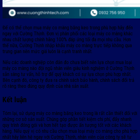
Để có thể chọn mua máy co màng băng keo trong phù hợp hãy đến
ngay với Cường Thịnh. Đơn vị phân phối các loại máy co màng khác
nhau chất lượng chính hãng 100% đáp ứng tối đa mọi nhu cầu. Hơn
thế nữa, Cường Thịnh nhập khẩu máy co màng trực tiếp không qua
trung gian nên mức giá luôn là cạnh tranh nhất.
Nếu các doanh nghiệp còn đắn đo chưa biết nên lựa chọn mua loại
máy co màng nào đội ngũ nhân viên giàu kinh nghiệm ở Cường Thịnh
sẵn sàng tư vấn, hỗ trợ để quý khách có sự lựa chọn phù hợp nhất.
Bên cạnh đó, công ty đưa ra chính sách bảo hành, chính sách đổi trả
rõ ràng theo đúng quy định của nhà sản xuất.
Kết luận
Tóm lại, sử dụng máy co màng băng keo trong là rất cần thiết đối với
những cơ sở sản xuất. Chúng góp phần tiết kiệm chi phí, đẩy nhanh
quy trình đóng gói và hơn hết tạo được ấn tượng tốt với các khách
hàng. Nếu quý vị có nhu cầu chọn mua loại máy co màng cho phù hợp
nhất hãy liên hệ ngay với Cường Thịnh, nhân viên của công ty sẽ tư