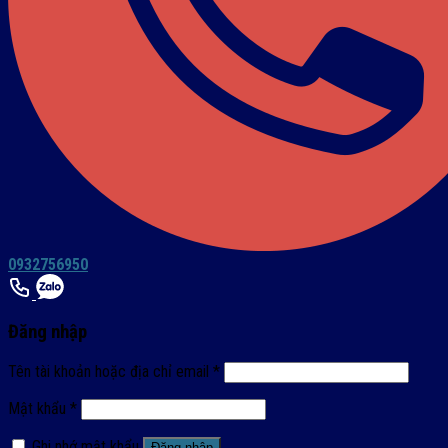
0932756950
Đăng nhập
Tên tài khoản hoặc địa chỉ email
*
Mật khẩu
*
Ghi nhớ mật khẩu
Đăng nhập