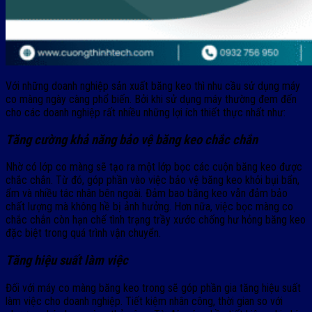
Với những doanh nghiệp sản xuất băng keo thì nhu cầu sử dụng máy
co màng ngày càng phổ biến. Bởi khi sử dụng máy thường đem đến
cho các doanh nghiệp rất nhiều những lợi ích thiết thực nhất như:
Tăng cường khả năng bảo vệ băng keo chắc chắn
Nhờ có lớp co màng sẽ tạo ra một lớp bọc các cuộn băng keo được
chắc chắn. Từ đó, góp phần vào việc bảo vệ băng keo khỏi bụi bẩn,
ẩm và nhiều tác nhân bên ngoài. Đảm bao băng keo vẫn đảm bảo
chất lượng mà không hề bị ảnh hưởng. Hơn nữa, việc bọc màng co
chắc chắn còn hạn chế tình trạng trầy xước chống hư hỏng băng keo
đặc biệt trong quá trình vận chuyển.
Tăng hiệu suất làm việc
Đối với máy co màng băng keo trong sẽ góp phần gia tăng hiệu suất
làm việc cho doanh nghiệp. Tiết kiệm nhân công, thời gian so với