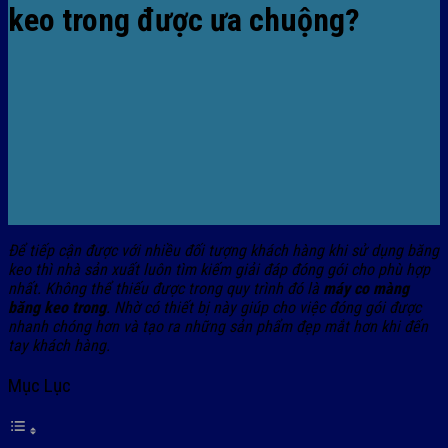
keo trong được ưa chuộng?
Để tiếp cận được với nhiều đối tượng khách hàng khi sử dụng băng
keo thì nhà sản xuất luôn tìm kiếm giải đáp đóng gói cho phù hợp
nhất. Không thể thiếu được trong quy trình đó là
máy co màng
băng keo trong
. Nhờ có thiết bị này giúp cho việc đóng gói được
nhanh chóng hơn và tạo ra những sản phẩm đẹp mắt hơn khi đến
tay khách hàng.
Mục Lục