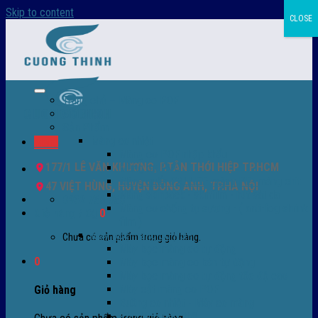
Skip to content
CLOSE
Trang chủ – Màng co POF
Giới thiệu
Sản Phẩm
Màng co nhiệt
Menu
Màng co POF nhập khẩu
177/1 LÊ VĂN KHƯƠNG, P.TÂN THỚI HIỆP TP.HCM
Màng co PVC
Màng quấn PALLET- màng PE- màng chit
47 VIỆT HÙNG, HUYỆN ĐÔNG ANH, TP.HÀ NỘI
Màng skinpack - skinfilm - hút sát da
0932 756 950
Màng co chống tụ sương - ( anti-fog shrink
Giỏ hàng /
0
₫
0
film )
Máy bọc màng co POF
Chưa có sản phẩm trong giỏ hàng.
Máy bọc màng co tự động
0
Máy bọc màng co bán tự động
Máy bọc màng co tự động tốc độ cao
Máy cắt màng co POF
Giỏ hàng
Buồng co nhiệt - Máy co màng
Phụ tùng thay thế