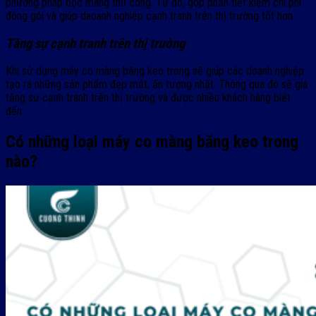
phương pháp bọc màng thủ công. Từ đó, góp phần tiết kiệm chi phí
đóng gói và giúp daoanh nghiệp cạnh tranh trên thị trường tốt hơn.
Tăng sự cạnh tranh trên thị trường
Khi sử dụng máy co màng băng keo trong sẽ giúp các doanh nghiệp
tạo ra những sản phẩm đẹp mắt, ấn tượng nhất. Thông qua đó sẽ gia
tăng sự cạnh tranh trên thị trường và được nhiều khách hàng biết
đến.
Có những loại máy co màng băng keo trong
nào?