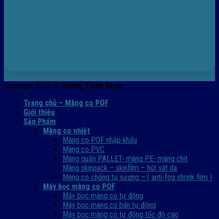
Copyright 2026 ©
Cường Thịnh Tech
Trang chủ – Màng co POF
Giới thiệu
Sản Phẩm
Màng co nhiệt
Màng co POF nhập khẩu
Màng co PVC
Màng quấn PALLET- màng PE- màng chit
Màng skinpack – skinfilm – hút sát da
Màng co chống tụ sương – ( anti-fog shrink film )
Máy bọc màng co POF
Máy bọc màng co tự động
Máy bọc màng co bán tự động
Máy bọc màng co tự động tốc độ cao