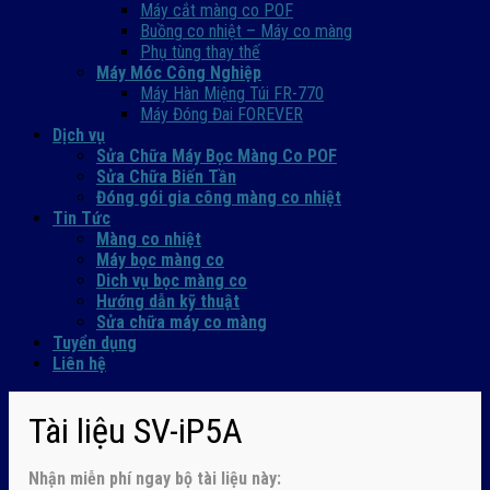
Máy cắt màng co POF
Buồng co nhiệt – Máy co màng
Phụ tùng thay thế
Máy Móc Công Nghiệp
Máy Hàn Miệng Túi FR-770
Máy Đóng Đai FOREVER
Dịch vụ
Sửa Chữa Máy Bọc Màng Co POF
Sửa Chữa Biến Tần
Đóng gói gia công màng co nhiệt
Tin Tức
Màng co nhiệt
Máy bọc màng co
Dich vụ bọc màng co
Hướng dẫn kỹ thuật
Sửa chữa máy co màng
Tuyển dụng
Liên hệ
Tài liệu SV-iP5A
Nhận
miễn phí ngay
bộ tài liệu này: