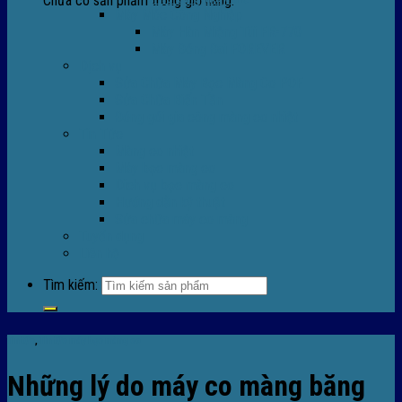
Chưa có sản phẩm trong giỏ hàng.
Máy Móc Công Nghiệp
Máy Hàn Miệng Túi FR-770
Máy Đóng Đai FOREVER
Dịch vụ
Sửa Chữa Máy Bọc Màng Co POF
Sửa Chữa Biến Tần
Đóng gói gia công màng co nhiệt
Tin Tức
Màng co nhiệt
Máy bọc màng co
Dich vụ bọc màng co
Hướng dẫn kỹ thuật
Sửa chữa máy co màng
Tuyển dụng
Liên hệ
Tìm kiếm:
Tin tức
,
TIn tức máy bọc màng co
Những lý do máy co màng băng