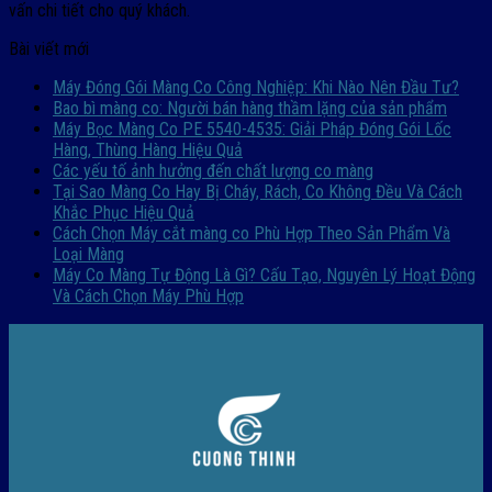
vấn chi tiết cho quý khách.
Bài viết mới
Máy Đóng Gói Màng Co Công Nghiệp: Khi Nào Nên Đầu Tư?
Bao bì màng co: Người bán hàng thầm lặng của sản phẩm
Máy Bọc Màng Co PE 5540-4535: Giải Pháp Đóng Gói Lốc
Hàng, Thùng Hàng Hiệu Quả
Các yếu tố ảnh hưởng đến chất lượng co màng
Tại Sao Màng Co Hay Bị Cháy, Rách, Co Không Đều Và Cách
Khắc Phục Hiệu Quả
Cách Chọn Máy cắt màng co Phù Hợp Theo Sản Phẩm Và
Loại Màng
Máy Co Màng Tự Động Là Gì? Cấu Tạo, Nguyên Lý Hoạt Động
Và Cách Chọn Máy Phù Hợp