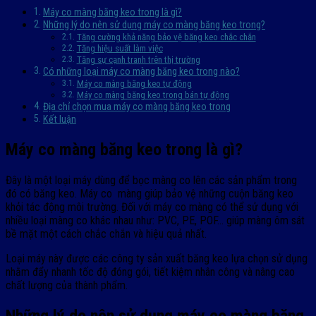
Máy co màng băng keo trong là gì?
Những lý do nên sử dụng máy co màng băng keo trong?
Tăng cường khả năng bảo vệ băng keo chắc chắn
Tăng hiệu suất làm việc
Tăng sự cạnh tranh trên thị trường
Có những loại máy co màng băng keo trong nào?
Máy co màng băng keo tự động
Máy co màng băng keo trong bán tự động
Địa chỉ chọn mua máy co màng băng keo trong
Kết luận
Máy co màng băng keo trong là gì?
Đây là một loại máy dùng để bọc màng co lên các sản phẩm trong
đó có băng keo. Máy co màng giúp bảo vệ những cuộn băng keo
khỏi tác động môi trường. Đối với máy co màng có thể sử dụng với
nhiều loại màng co khác nhau như: PVC, PE, POF… giúp màng ôm sát
bề mặt một cách chắc chắn và hiệu quả nhất.
Loại máy này được các công ty sản xuất băng keo lựa chọn sử dụng
nhằm đẩy nhanh tốc độ đóng gói, tiết kiệm nhân công và nâng cao
chất lượng của thành phẩm.