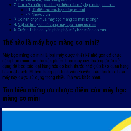
Tìm hiểu những ưu nhược điểm của máy bọc màng co mini
Ưu điểm của máy bọc màng co mini
Nhược điểm
Có nên chọn mua máy bọc màng co mini không?
Một số lưu ý khi sử dụng máy bọc màng co mini
Cường Thịnh chuyên phân phối máy bọc màng co mini
Thế nào là máy bọc màng co mini?
Máy bọc màng co mini là loại máy được thiết kế nhỏ gọn có chức
năng bọc màng co cho sản phẩm. Loại máy này thường được sử
dụng để bọc các loại hàng hóa có kích thước nhỏ giúp bảo quản hàng
hóa một cách tốt hơn trong quá trình vận chuyển hoặc lưu kho. Loại
máy này được sử dụng trong nhiều lĩnh vực khác nhau.
Tìm hiểu những ưu nhược điểm của máy bọc
màng co mini