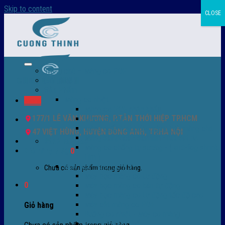
Skip to content
CLOSE
Trang chủ – Màng co POF
Giới thiệu
Sản Phẩm
Màng co nhiệt
Menu
Màng co POF nhập khẩu
177/1 LÊ VĂN KHƯƠNG, P.TÂN THỚI HIỆP TP.HCM
Màng co PVC
Màng quấn PALLET- màng PE- màng chit
47 VIỆT HÙNG, HUYỆN ĐÔNG ANH, TP.HÀ NỘI
Màng skinpack - skinfilm - hút sát da
0932 756 950
Màng co chống tụ sương - ( anti-fog shrink
Giỏ hàng /
0
₫
0
film )
Máy bọc màng co POF
Chưa có sản phẩm trong giỏ hàng.
Máy bọc màng co tự động
0
Máy bọc màng co bán tự động
Máy bọc màng co tự động tốc độ cao
Máy cắt màng co POF
Giỏ hàng
Buồng co nhiệt - Máy co màng
Phụ tùng thay thế