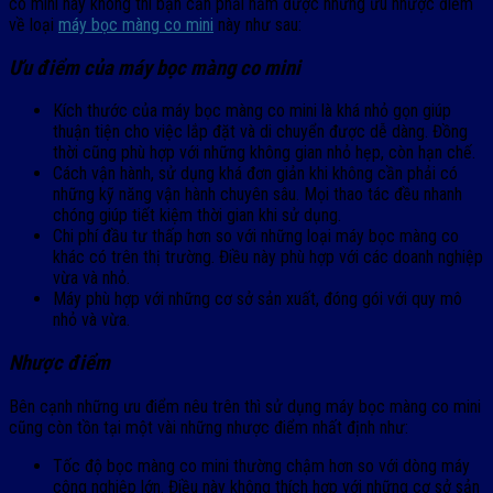
co mini hay không thì bạn cần phải nắm được những ưu nhược điểm
về loại
máy bọc màng co mini
này như sau:
Ưu điểm của máy bọc màng co mini
Kích thước của máy bọc màng co mini là khá nhỏ gọn giúp
thuận tiện cho việc lắp đặt và di chuyển được dễ dàng. Đồng
thời cũng phù hợp với những không gian nhỏ hẹp, còn hạn chế.
Cách vận hành, sử dụng khá đơn giản khi không cần phải có
những kỹ năng vận hành chuyên sâu. Mọi thao tác đều nhanh
chóng giúp tiết kiệm thời gian khi sử dụng.
Chi phí đầu tư thấp hơn so với những loại máy bọc màng co
khác có trên thị trường. Điều này phù hợp với các doanh nghiệp
vừa và nhỏ.
Máy phù hợp với những cơ sở sản xuất, đóng gói với quy mô
nhỏ và vừa.
Nhược điểm
Bên cạnh những ưu điểm nêu trên thì sử dụng máy bọc màng co mini
cũng còn tồn tại một vài những nhược điểm nhất định như:
Tốc độ bọc màng co mini thường chậm hơn so với dòng máy
công nghiệp lớn. Điều này không thích hợp với những cơ sở sản