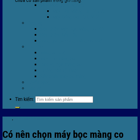
Chưa có sản phẩm trong giỏ hàng.
Máy Móc Công Nghiệp
Máy Hàn Miệng Túi FR-770
Máy Đóng Đai FOREVER
Dịch vụ
Sửa Chữa Máy Bọc Màng Co POF
Sửa Chữa Biến Tần
Đóng gói gia công màng co nhiệt
Tin Tức
Màng co nhiệt
Máy bọc màng co
Dich vụ bọc màng co
Hướng dẫn kỹ thuật
Sửa chữa máy co màng
Tuyển dụng
Liên hệ
Tìm kiếm:
Tin tức
,
TIn tức máy bọc màng co
Có nên chọn máy bọc màng co