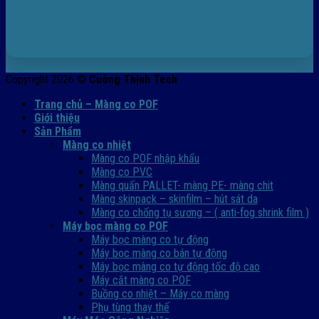
Copyright 2026 ©
Cường Thịnh Tech
Trang chủ – Màng co POF
Giới thiệu
Sản Phẩm
Màng co nhiệt
Màng co POF nhập khẩu
Màng co PVC
Màng quấn PALLET- màng PE- màng chit
Màng skinpack – skinfilm – hút sát da
Màng co chống tụ sương – ( anti-fog shrink film )
Máy bọc màng co POF
Máy bọc màng co tự động
Máy bọc màng co bán tự động
Máy bọc màng co tự động tốc độ cao
Máy cắt màng co POF
Buồng co nhiệt – Máy co màng
Phụ tùng thay thế