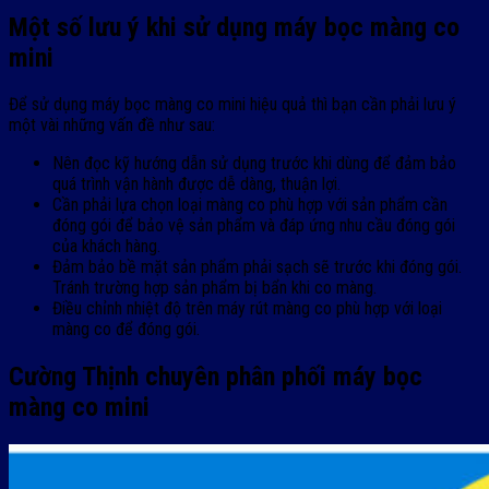
Một số lưu ý khi sử dụng máy bọc màng co
mini
Để sử dụng máy bọc màng co mini hiệu quả thì bạn cần phải lưu ý
một vài những vấn đề như sau:
Nên đọc kỹ hướng dẫn sử dụng trước khi dùng để đảm bảo
quá trình vận hành được dễ dàng, thuận lợi.
Cần phải lựa chọn loại màng co phù hợp với sản phẩm cần
đóng gói để bảo vệ sản phẩm và đáp ứng nhu cầu đóng gói
của khách hàng.
Đảm bảo bề mặt sản phẩm phải sạch sẽ trước khi đóng gói.
Tránh trường hợp sản phẩm bị bẩn khi co màng.
Điều chỉnh nhiệt độ trên máy rút màng co phù hợp với loại
màng co để đóng gói.
Cường Thịnh chuyên phân phối máy bọc
màng co mini