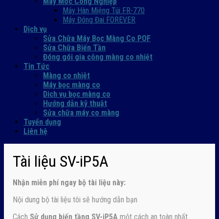
Máy Móc Công Nghiệp
Máy Hàn Miệng Túi FR-770
Máy Đóng Đai FOREVER
Dịch vụ
Sửa Chữa Máy Bọc Màng Co POF
Sửa Chữa Biến Tần
Đóng gói gia công màng co nhiệt
Tin Tức
Màng co nhiệt
Máy bọc màng co
Dich vụ bọc màng co
Hướng dẫn kỹ thuật
Sửa chữa máy co màng
Tuyển dụng
Liên hệ
Tài liệu SV-iP5A
Nhận
miễn phí ngay
bộ tài liệu này:
Nội dung bộ tài liệu tôi sẽ hướng dẫn bạn
Cách
Sử dụng biến tầng SV-iP5A
một cách an toàn nhất