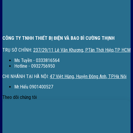
CÔNG TY TNHH THIẾT BỊ ĐIỆN VÀ BAO BÌ CƯỜNG THỊNH
TRỤ SỞ CHÍNH:
237/29/11 Lê Văn Khương, P.Tân Thới Hiệp,TP HCM
Ms Tuyền - 0333816564
Hotline - 0932756950
CHI NHÁNH TẠI HÀ NỘI:
47 Việt Hùng, Huyện Đông Anh, TP.Hà Nội
Mr.Hiếu 0901400527
Theo dõi chúng tôi