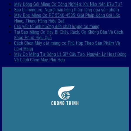
Máy Đóng Gói Màng Co Công Nghiệp: Khi Nào Nên Đầu Tư?
Bao bì màng co: Người bán hàng thầm lặng của sản phẩm
Máy Bọc Màng Co PE 5540-4535: Giải Pháp Đóng Gói Lốc
Hàng, Thùng Hàng Hiệu Quả
Các yếu tố ảnh hưởng đến chất lượng co màng
Tại Sao Màng Co Hay Bị Cháy, Rách, Co Không Đều Và Cách
Khắc Phục Hiệu Quả
Cách Chọn Máy cắt màng co Phù Hợp Theo Sản Phẩm Và
Loại Màng
Máy Co Màng Tự Động Là Gì? Cấu Tạo, Nguyên Lý Hoạt Động
Và Cách Chọn Máy Phù Hợp