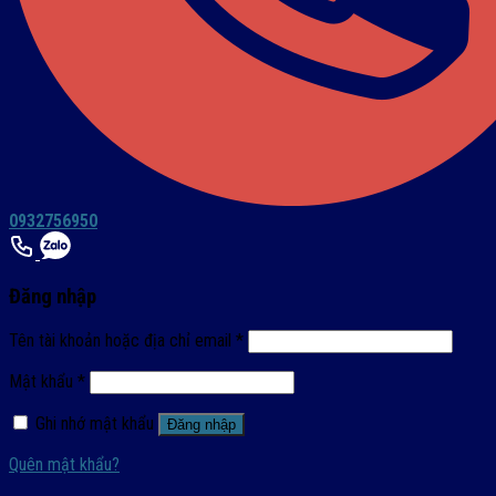
0932756950
Đăng nhập
Tên tài khoản hoặc địa chỉ email
*
Mật khẩu
*
Ghi nhớ mật khẩu
Đăng nhập
Quên mật khẩu?