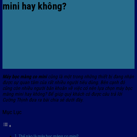
mini hay không?
Máy bọc màng co mini
cũng là một trong những thiết bị đang nhận
được sự quan tâm của rất nhiều người tiêu dùng. Bên cạnh đó
cũng còn nhiều người băn khoăn về việc có nên lựa chọn máy bọc
màng mini hay không? Để giúp quý khách có được câu trả lời
Cường Thịnh đưa ra bài chia sẻ dưới đây.
Mục Lục
Thế nào là máy bọc màng co mini?