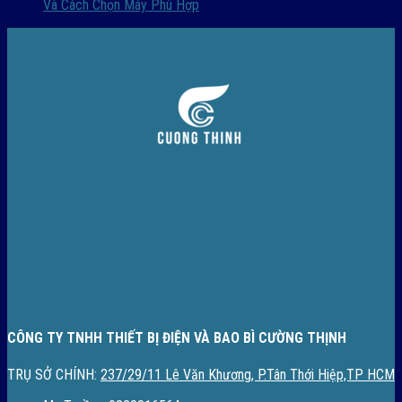
Và Cách Chọn Máy Phù Hợp
CÔNG TY TNHH THIẾT BỊ ĐIỆN VÀ BAO BÌ CƯỜNG THỊNH
TRỤ SỞ CHÍNH:
237/29/11 Lê Văn Khương, P.Tân Thới Hiệp,TP HCM