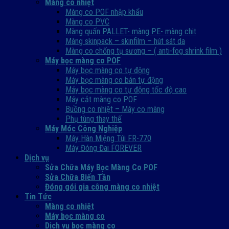
Màng co nhiệt
Màng co POF nhập khẩu
Màng co PVC
Màng quấn PALLET- màng PE- màng chit
Màng skinpack – skinfilm – hút sát da
Màng co chống tụ sương – ( anti-fog shrink film )
Máy bọc màng co POF
Máy bọc màng co tự động
Máy bọc màng co bán tự động
Máy bọc màng co tự động tốc độ cao
Máy cắt màng co POF
Buồng co nhiệt – Máy co màng
Phụ tùng thay thế
Máy Móc Công Nghiệp
Máy Hàn Miệng Túi FR-770
Máy Đóng Đai FOREVER
Dịch vụ
Sửa Chữa Máy Bọc Màng Co POF
Sửa Chữa Biến Tần
Đóng gói gia công màng co nhiệt
Tin Tức
Màng co nhiệt
Máy bọc màng co
Dich vụ bọc màng co