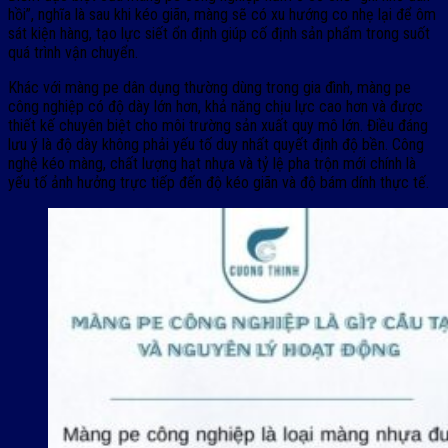
hồi”, nghĩa là sau khi kéo giãn, màng sẽ có xu hướng co nhẹ lại để ôm
sát kiện hàng, tạo lực siết ổn định giúp cố định sản phẩm trong suốt
quá trình vận chuyển.
Khác với màng pe dân dụng thường dùng trong gia đình, màng pe
công nghiệp có độ dày lớn hơn, khả năng chịu lực cao hơn và được
thiết kế chuyên biệt cho môi trường sản xuất quy mô lớn. Điều đáng
lưu ý là độ dày không phải yếu tố duy nhất quyết định độ bền. Công
nghệ kéo màng, chất lượng hạt nhựa và tỷ lệ pha trộn mới chính là
yếu tố ảnh hưởng trực tiếp đến độ kéo giãn và độ bám dính thực tế.