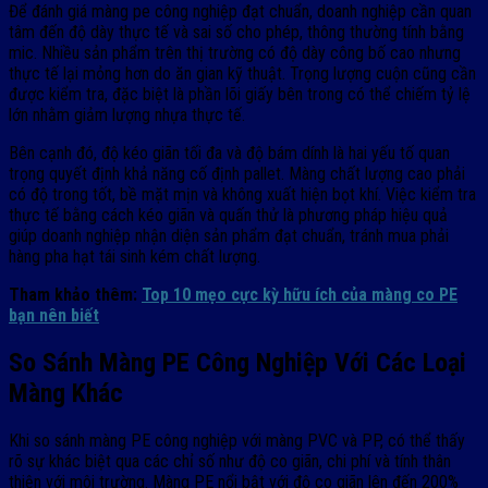
Để đánh giá màng pe công nghiệp đạt chuẩn, doanh nghiệp cần quan
tâm đến độ dày thực tế và sai số cho phép, thông thường tính bằng
mic. Nhiều sản phẩm trên thị trường có độ dày công bố cao nhưng
thực tế lại mỏng hơn do ăn gian kỹ thuật. Trọng lượng cuộn cũng cần
được kiểm tra, đặc biệt là phần lõi giấy bên trong có thể chiếm tỷ lệ
lớn nhằm giảm lượng nhựa thực tế.
Bên cạnh đó, độ kéo giãn tối đa và độ bám dính là hai yếu tố quan
trọng quyết định khả năng cố định pallet. Màng chất lượng cao phải
có độ trong tốt, bề mặt mịn và không xuất hiện bọt khí. Việc kiểm tra
thực tế bằng cách kéo giãn và quấn thử là phương pháp hiệu quả
giúp doanh nghiệp nhận diện sản phẩm đạt chuẩn, tránh mua phải
hàng pha hạt tái sinh kém chất lượng.
Tham khảo thêm:
Top 10 mẹo cực kỳ hữu ích của màng co PE
bạn nên biết
So Sánh Màng PE Công Nghiệp Với Các Loại
Màng Khác
Khi so sánh màng PE công nghiệp với màng PVC và PP, có thể thấy
rõ sự khác biệt qua các chỉ số như độ co giãn, chi phí và tính thân
thiện với môi trường. Màng PE nổi bật với độ co giãn lên đến 200%