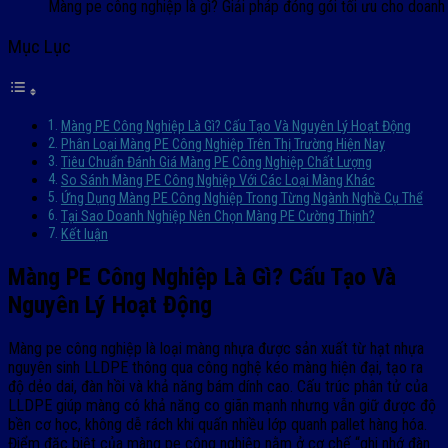
Màng pe công nghiệp là gì? Giải pháp đóng gói tối ưu cho doanh
Mục Lục
Màng PE Công Nghiệp Là Gì? Cấu Tạo Và Nguyên Lý Hoạt Động
Phân Loại Màng PE Công Nghiệp Trên Thị Trường Hiện Nay
Tiêu Chuẩn Đánh Giá Màng PE Công Nghiệp Chất Lượng
So Sánh Màng PE Công Nghiệp Với Các Loại Màng Khác
Ứng Dụng Màng PE Công Nghiệp Trong Từng Ngành Nghề Cụ Thể
Tại Sao Doanh Nghiệp Nên Chọn Màng PE Cường Thịnh?
Kết luận
Màng PE Công Nghiệp Là Gì? Cấu Tạo Và
Nguyên Lý Hoạt Động
Màng pe công nghiệp là loại màng nhựa được sản xuất từ hạt nhựa
nguyên sinh LLDPE thông qua công nghệ kéo màng hiện đại, tạo ra
độ dẻo dai, đàn hồi và khả năng bám dính cao. Cấu trúc phân tử của
LLDPE giúp màng có khả năng co giãn mạnh nhưng vẫn giữ được độ
bền cơ học, không dễ rách khi quấn nhiều lớp quanh pallet hàng hóa.
Điểm đặc biệt của màng pe công nghiệp nằm ở cơ chế “ghi nhớ đàn