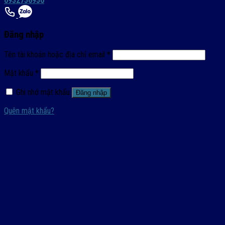
0932756950
Đăng nhập
Tên tài khoản hoặc địa chỉ email
*
Mật khẩu
*
Ghi nhớ mật khẩu
Đăng nhập
Quên mật khẩu?