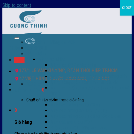
Skip to content
CLOSE
Trang chủ – Màng co POF
Giới thiệu
Sản Phẩm
Màng co nhiệt
Menu
Màng co POF nhập khẩu
177/1 LÊ VĂN KHƯƠNG, P.TÂN THỚI HIỆP TP.HCM
Màng co PVC
Màng quấn PALLET- màng PE- màng chit
47 VIỆT HÙNG, HUYỆN ĐÔNG ANH, TP.HÀ NỘI
Màng skinpack - skinfilm - hút sát da
0932 756 950
Màng co chống tụ sương - ( anti-fog shrink
Giỏ hàng /
0
₫
0
film )
Máy bọc màng co POF
Chưa có sản phẩm trong giỏ hàng.
Máy bọc màng co tự động
0
Máy bọc màng co bán tự động
Máy bọc màng co tự động tốc độ cao
Máy cắt màng co POF
Giỏ hàng
Buồng co nhiệt - Máy co màng
Phụ tùng thay thế