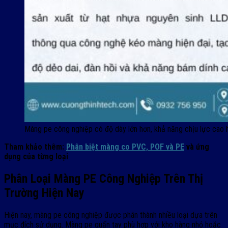
Màng pe công nghiệp có độ dày lớn hơn, khả năng chịu lực cao 
Tham khảo thêm:
Phân biệt màng co PVC, POF và PE
và ứng
dụng của từng loại
Phân Loại Màng PE Công Nghiệp Trên Thị
Trường Hiện Nay
Hiện nay, màng pe công nghiệp được phân thành nhiều loại dựa trên
mục đích sử dụng. Màng pe quấn tay phù hợp với kho hàng nhỏ hoặc