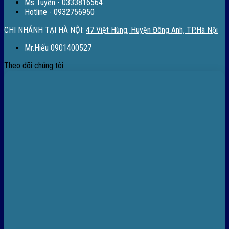
Ms Tuyền - 0333816564
Hotline - 0932756950
CHI NHÁNH TẠI HÀ NỘI:
47 Việt Hùng, Huyện Đông Anh, TP.Hà Nội
Mr.Hiếu 0901400527
Theo dõi chúng tôi