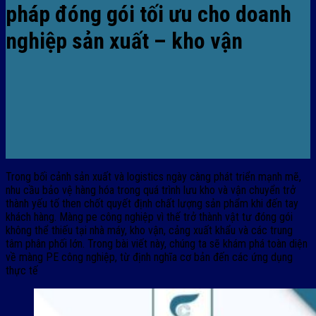
pháp đóng gói tối ưu cho doanh
nghiệp sản xuất – kho vận
Trong bối cảnh sản xuất và logistics ngày càng phát triển mạnh mẽ,
nhu cầu bảo vệ hàng hóa trong quá trình lưu kho và vận chuyển trở
thành yếu tố then chốt quyết định chất lượng sản phẩm khi đến tay
khách hàng. Màng pe công nghiệp vì thế trở thành vật tư đóng gói
không thể thiếu tại nhà máy, kho vận, cảng xuất khẩu và các trung
tâm phân phối lớn. Trong bài viết này, chúng ta sẽ khám phá toàn diện
về màng PE công nghiệp, từ định nghĩa cơ bản đến các ứng dụng
thực tế