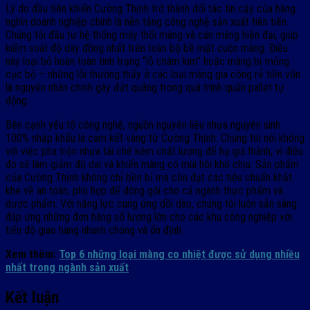
Lý do đầu tiên khiến Cường Thịnh trở thành đối tác tin cậy của hàng
nghìn doanh nghiệp chính là nền tảng công nghệ sản xuất tiên tiến.
Chúng tôi đầu tư hệ thống máy thổi màng và cán màng hiện đại, giúp
kiểm soát độ dày đồng nhất trên toàn bộ bề mặt cuộn màng. Điều
này loại bỏ hoàn toàn tình trạng “lỗ châm kim” hoặc màng bị mỏng
cục bộ – những lỗi thường thấy ở các loại màng gia công rẻ tiền vốn
là nguyên nhân chính gây đứt quãng trong quá trình quấn pallet tự
động.
Bên cạnh yếu tố công nghệ, nguồn nguyên liệu nhựa nguyên sinh
100% nhập khẩu là cam kết vàng từ Cường Thịnh. Chúng tôi nói không
với việc pha trộn nhựa tái chế kém chất lượng để hạ giá thành, vì điều
đó sẽ làm giảm độ dai và khiến màng có mùi hôi khó chịu. Sản phẩm
của Cường Thịnh không chỉ bền bỉ mà còn đạt các tiêu chuẩn khắt
khe về an toàn, phù hợp để đóng gói cho cả ngành thực phẩm và
dược phẩm. Với năng lực cung ứng dồi dào, chúng tôi luôn sẵn sàng
đáp ứng những đơn hàng số lượng lớn cho các khu công nghiệp với
tiến độ giao hàng nhanh chóng và ổn định.
Xem thêm:
Top 6 những loại màng co nhiệt được sử dụng nhiều
nhất trong ngành sản xuất
Kết luận