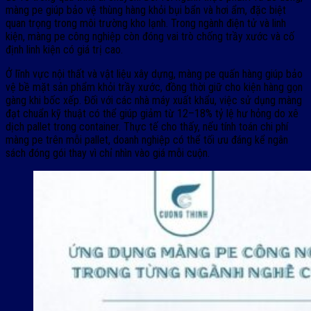
màng pe giúp bảo vệ thùng hàng khỏi bụi bẩn và hơi ẩm, đặc biệt
quan trọng trong môi trường kho lạnh. Trong ngành điện tử và linh
kiện, màng pe công nghiệp còn đóng vai trò chống trầy xước và cố
định linh kiện có giá trị cao.
Ở lĩnh vực nội thất và vật liệu xây dựng, màng pe quấn hàng giúp bảo
vệ bề mặt sản phẩm khỏi trầy xước, đồng thời giữ cho kiện hàng gọn
gàng khi bốc xếp. Đối với các nhà máy xuất khẩu, việc sử dụng màng
đạt chuẩn kỹ thuật có thể giúp giảm từ 12–18% tỷ lệ hư hỏng do xê
dịch pallet trong container. Thực tế cho thấy, nếu tính toán chi phí
màng pe trên mỗi pallet, doanh nghiệp có thể tối ưu đáng kể ngân
sách đóng gói thay vì chỉ nhìn vào giá mỗi cuộn.