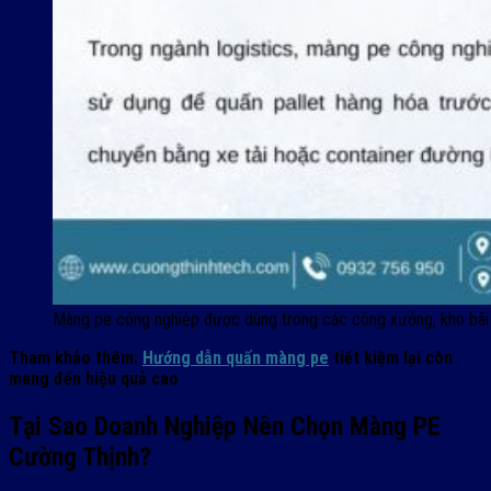
Màng pe công nghiệp được dùng trong các công xưởng, kho bãi
Tham khảo thêm:
Hướng dẫn quấn màng pe
tiết kiệm lại còn
mang đến hiệu quả cao
Tại Sao Doanh Nghiệp Nên Chọn Màng PE
Cường Thịnh?