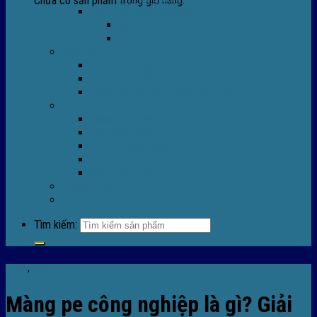
Chưa có sản phẩm trong giỏ hàng.
Máy Móc Công Nghiệp
Máy Hàn Miệng Túi FR-770
Máy Đóng Đai FOREVER
Dịch vụ
Sửa Chữa Máy Bọc Màng Co POF
Sửa Chữa Biến Tần
Đóng gói gia công màng co nhiệt
Tin Tức
Màng co nhiệt
Máy bọc màng co
Dich vụ bọc màng co
Hướng dẫn kỹ thuật
Sửa chữa máy co màng
Tuyển dụng
Liên hệ
Tìm kiếm:
Tin tức
,
Tin tức màng co
Màng pe công nghiệp là gì? Giải