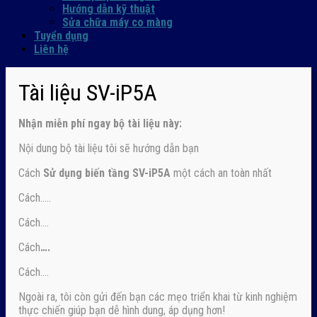
Hướng dẫn kỹ thuật
Sửa chữa máy co màng
Tuyển dụng
Liên hệ
Tài liệu SV-iP5A
Nhận
miễn phí ngay
bộ tài liệu này:
Nội dung bộ tài liệu tôi sẽ hướng dẫn bạn
Cách
Sử dụng biến tầng SV-iP5A
một cách an toàn nhất
Cách…..
Cách….
Cách
….
Cách….
Ngoài ra, tôi còn gửi đến bạn các mẹo triển khai từ kinh nghiệm
thực chiến giúp bạn dễ hình dung, áp dụng hơn!