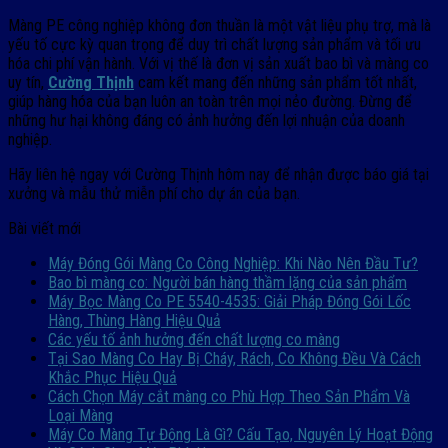
Màng PE công nghiệp không đơn thuần là một vật liệu phụ trợ, mà là
yếu tố cực kỳ quan trọng để duy trì chất lượng sản phẩm và tối ưu
hóa chi phí vận hành. Với vị thế là đơn vị sản xuất bao bì và màng co
uy tín,
Cường Thịnh
cam kết mang đến những sản phẩm tốt nhất,
giúp hàng hóa của bạn luôn an toàn trên mọi nẻo đường. Đừng để
những hư hại không đáng có ảnh hưởng đến lợi nhuận của doanh
nghiệp.
Hãy liên hệ ngay với Cường Thịnh hôm nay để nhận được báo giá tại
xưởng và mẫu thử miễn phí cho dự án của bạn.
Bài viết mới
Máy Đóng Gói Màng Co Công Nghiệp: Khi Nào Nên Đầu Tư?
Bao bì màng co: Người bán hàng thầm lặng của sản phẩm
Máy Bọc Màng Co PE 5540-4535: Giải Pháp Đóng Gói Lốc
Hàng, Thùng Hàng Hiệu Quả
Các yếu tố ảnh hưởng đến chất lượng co màng
Tại Sao Màng Co Hay Bị Cháy, Rách, Co Không Đều Và Cách
Khắc Phục Hiệu Quả
Cách Chọn Máy cắt màng co Phù Hợp Theo Sản Phẩm Và
Loại Màng
Máy Co Màng Tự Động Là Gì? Cấu Tạo, Nguyên Lý Hoạt Động