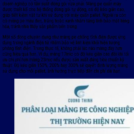
doanh nghiệp có tần suất đóng gói vừa phải. Màng pe quấn máy
được thiết kế cho hệ thống đóng gói tự động, có độ kéo giãn cao,
giúp tiết kiệm vật tư khi sử dụng với máy quấn pallet. Ngoài ra còn
có màng pe màu đen, trắng hoặc xanh nhằm tăng tính bảo mật hàng
hóa, tránh nhìn thấy sản phẩm bên trong.
Một số dòng chuyên dụng như màng pe chống tĩnh điện được ứng
dụng trong ngành điện tử nhằm bảo vệ linh kiện khỏi hiện tượng
phóng tĩnh điện. Trong thực tế, không phải lúc nào màng dày hơn
cũng hiệu quả hơn. Ví dụ, màng 17mic có độ kéo giãn cao đôi khi tối
ưu chi phí hơn màng 23mic nếu được sản xuất đúng tiêu chuẩn kỹ
thuật. Độ kéo giãn 150%, 200% hay 300% sẽ quyết định lượng màng
sử dụng cho mỗi pallet, ảnh hưởng trực tiếp đến chi phí dài hạn.