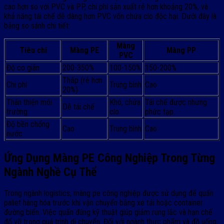
cao hơn so với PVC và PP, chi phí sản xuất rẻ hơn khoảng 20%, và
khả năng tái chế dễ dàng hơn PVC vốn chứa clo độc hại. Dưới đây là
bảng so sánh chi tiết:
Màng
Tiêu chí
Màng PE
Màng PP
PVC
Độ co giãn
200-350%
100-150%
150-200%
Thấp (rẻ hơn
Chi phí
Trung bình
Cao
20%)
Thân thiện môi
Khó, chứa
Tái chế được nhưng
Dễ tái chế
trường
clo
phức tạp
Độ bền chống
Cao
Trung bình
Cao
nước
Ứng Dụng Màng PE Công Nghiệp Trong Từng
Ngành Nghề Cụ Thể
Trong ngành logistics, màng pe công nghiệp được sử dụng để quấn
pallet hàng hóa trước khi vận chuyển bằng xe tải hoặc container
đường biển. Việc quấn đúng kỹ thuật giúp giảm rung lắc và hạn chế
đổ vỡ trong quá trình di chuyển. Đối với ngành thực phẩm và đồ uống,