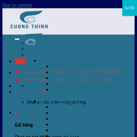
Skip to content
CLOSE
Trang chủ – Màng co POF
Giới thiệu
Sản Phẩm
Màng co nhiệt
Menu
Màng co POF nhập khẩu
177/1 LÊ VĂN KHƯƠNG, P.TÂN THỚI HIỆP TP.HCM
Màng co PVC
Màng quấn PALLET- màng PE- màng chit
47 VIỆT HÙNG, HUYỆN ĐÔNG ANH, TP.HÀ NỘI
Màng skinpack - skinfilm - hút sát da
0932 756 950
Màng co chống tụ sương - ( anti-fog shrink
Giỏ hàng /
0
₫
0
film )
Máy bọc màng co POF
Chưa có sản phẩm trong giỏ hàng.
Máy bọc màng co tự động
0
Máy bọc màng co bán tự động
Máy bọc màng co tự động tốc độ cao
Máy cắt màng co POF
Giỏ hàng
Buồng co nhiệt - Máy co màng
Phụ tùng thay thế