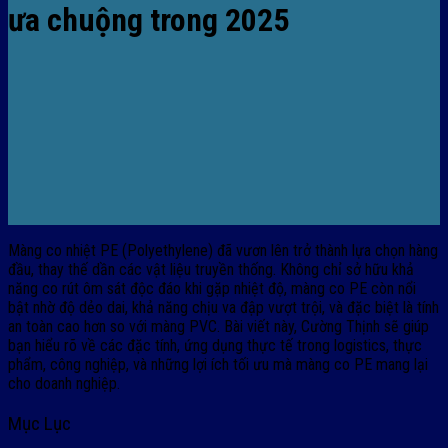
ưa chuộng trong 2025
Màng co nhiệt PE (Polyethylene) đã vươn lên trở thành lựa chọn hàng
đầu, thay thế dần các vật liệu truyền thống. Không chỉ sở hữu khả
năng co rút ôm sát độc đáo khi gặp nhiệt độ, màng co PE còn nổi
bật nhờ độ dẻo dai, khả năng chịu va đập vượt trội, và đặc biệt là tính
an toàn cao hơn so với màng PVC. Bài viết này, Cường Thịnh sẽ giúp
bạn hiểu rõ về các đặc tính, ứng dụng thực tế trong logistics, thực
phẩm, công nghiệp, và những lợi ích tối ưu mà màng co PE mang lại
cho doanh nghiệp.
Mục Lục