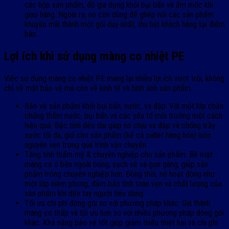
các hộp sản phẩm, đồ gia dụng khỏi bụi bẩn và ẩm mốc khi
giao hàng. Ngoài ra, nó còn dùng để ghép nối các sản phẩm
khuyến mãi thành một gói duy nhất, thu hút khách hàng tại điểm
bán.
Lợi ích khi sử dụng màng co nhiệt PE
Việc sử dụng màng co nhiệt PE mang lại nhiều lợi ích vượt trội, không
chỉ về mặt bảo vệ mà còn về kinh tế và hình ảnh sản phẩm.
Bảo vệ sản phẩm khỏi bụi bẩn, nước, va đập: Với một lớp chắn
chống thấm nước, bụi bẩn và các yếu tố môi trường một cách
hiệu quả. Đặc tính dẻo dai giúp nó chịu va đập và chống trầy
xước tối đa, giữ cho sản phẩm (kể cả pallet hàng hóa) luôn
nguyên vẹn trong quá trình vận chuyển.
Tăng tính thẩm mỹ & chuyên nghiệp cho sản phẩm: Bề mặt
màng co ở bên ngoài bóng, sạch sẽ và gọn gàng, giúp sản
phẩm trông chuyên nghiệp hơn. Đồng thời, nó hoạt động như
một lớp niêm phong, đảm bảo tính toàn vẹn và chất lượng của
sản phẩm khi đến tay người tiêu dùng.
Tối ưu chi phí đóng gói so với phương pháp khác: Giá thành
màng co thấp và tối ưu hơn so với nhiều phương pháp đóng gói
khác. Khả năng bảo vệ tốt giúp giảm thiểu thiệt hại và chi phí