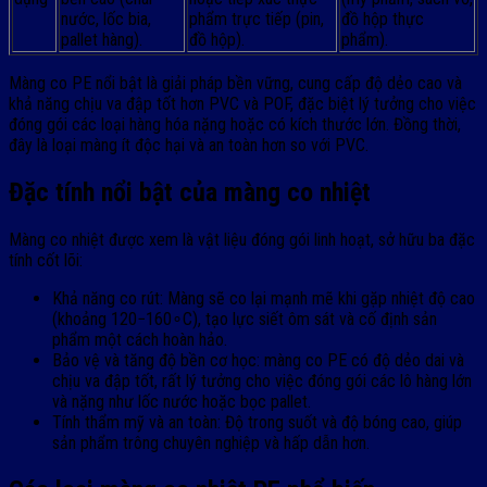
nước, lốc bia,
phẩm trực tiếp (pin,
đồ hộp thực
pallet hàng).
đồ hộp).
phẩm).
Màng co PE nổi bật là giải pháp bền vững, cung cấp độ dẻo cao và
khả năng chịu va đập tốt hơn PVC và POF, đặc biệt lý tưởng cho việc
đóng gói các loại hàng hóa nặng hoặc có kích thước lớn. Đồng thời,
đây là loại màng ít độc hại và an toàn hơn so với PVC.
Đặc tính nổi bật của màng co nhiệt
Màng co nhiệt được xem là vật liệu đóng gói linh hoạt, sở hữu ba đặc
tính cốt lõi:
Khả năng co rút: Màng sẽ co lại mạnh mẽ khi gặp nhiệt độ cao
(khoảng 120−160∘C), tạo lực siết ôm sát và cố định sản
phẩm một cách hoàn hảo.
Bảo vệ và tăng độ bền cơ học: màng co PE có độ dẻo dai và
chịu va đập tốt, rất lý tưởng cho việc đóng gói các lô hàng lớn
và nặng như lốc nước hoặc bọc pallet.
Tính thẩm mỹ và an toàn: Độ trong suốt và độ bóng cao, giúp
sản phẩm trông chuyên nghiệp và hấp dẫn hơn.