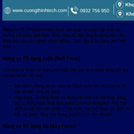
Màng co PE (Polyethylene) được sản xuất và cung cấp trên thị
trường với nhiều hình thức khác nhau để đáp ứng đa dạng nhu cầu
đóng gói của các ngành công nghiệp. Dưới đây là ba dạng phổ biến
nhất:
Màng co PE dạng cuộn (Roll Form)
Là màng co được sử dụng phổ biến cho các ứng dụng đóng gói quy
mô lớn và tốc độ cao.
Đặc điểm: Màng được cuộn lại thành cuộn lớn, thường có độ
dày và khổ rộng đa dạng.
Ứng dụng: Thường được sử dụng kết hợp với các máy đóng
gói tự động hoặc máy bọc pallet (stretch wrapper). Phù hợp
để bọc các lốc sản phẩm (chai nước, lon bia) hoặc cố định và
bảo vệ pallet hàng hóa trong logistics và vận chuyển.
Màng co PE dạng túi (Bag Form)