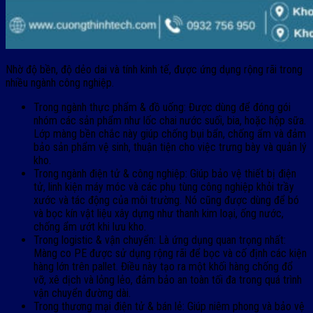
Nhờ độ bền, độ dẻo dai và tính kinh tế, được ứng dụng rộng rãi trong
nhiều ngành công nghiệp.
Trong ngành thực phẩm & đồ uống: Được dùng để đóng gói
nhóm các sản phẩm như lốc chai nước suối, bia, hoặc hộp sữa.
Lớp màng bền chắc này giúp chống bụi bẩn, chống ẩm và đảm
bảo sản phẩm vệ sinh, thuận tiện cho việc trưng bày và quản lý
kho.
Trong ngành điện tử & công nghiệp: Giúp bảo vệ thiết bị điện
tử, linh kiện máy móc và các phụ tùng công nghiệp khỏi trầy
xước và tác động của môi trường. Nó cũng được dùng để bó
và bọc kín vật liệu xây dựng như thanh kim loại, ống nước,
chống ẩm ướt khi lưu kho.
Trong logistic & vận chuyển: Là ứng dụng quan trọng nhất:
Màng co PE được sử dụng rộng rãi để bọc và cố định các kiện
hàng lớn trên pallet. Điều này tạo ra một khối hàng chống đổ
vỡ, xê dịch và lỏng lẻo, đảm bảo an toàn tối đa trong quá trình
vận chuyển đường dài.
Trong thương mại điện tử & bán lẻ: Giúp niêm phong và bảo vệ