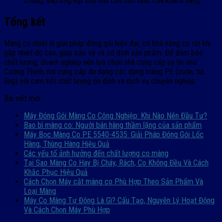
chóng, đáp ứng kịp thời nhu cầu sản xuất của khách hàng.
Tổng kết
Màng co nhiệt là giải pháp đóng gói hiện đại, có khả năng co rút khi
gặp nhiệt độ cao, giúp bảo vệ và cố định sản phẩm. Để đảm bảo
chất lượng, doanh nghiệp nên lựa chọn nhà cung cấp uy tín như
Cường Thịnh, nơi cung cấp đa dạng các dạng màng PE (cuộn, túi,
ống) với cam kết chất lượng ổn định và dịch vụ chuyên nghiệp.
Bài viết mới
Máy Đóng Gói Màng Co Công Nghiệp: Khi Nào Nên Đầu Tư?
Bao bì màng co: Người bán hàng thầm lặng của sản phẩm
Máy Bọc Màng Co PE 5540-4535: Giải Pháp Đóng Gói Lốc
Hàng, Thùng Hàng Hiệu Quả
Các yếu tố ảnh hưởng đến chất lượng co màng
Tại Sao Màng Co Hay Bị Cháy, Rách, Co Không Đều Và Cách
Khắc Phục Hiệu Quả
Cách Chọn Máy cắt màng co Phù Hợp Theo Sản Phẩm Và
Loại Màng
Máy Co Màng Tự Động Là Gì? Cấu Tạo, Nguyên Lý Hoạt Động
Và Cách Chọn Máy Phù Hợp