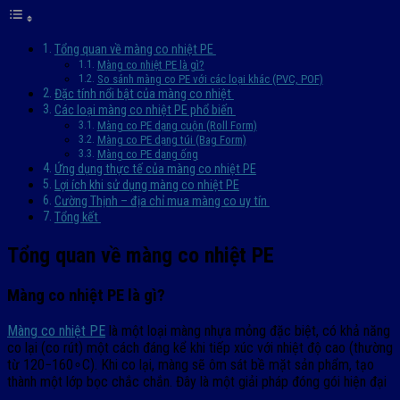
Tổng quan về màng co nhiệt PE
Màng co nhiệt PE là gì?
So sánh màng co PE với các loại khác (PVC, POF)
Đặc tính nổi bật của màng co nhiệt
Các loại màng co nhiệt PE phổ biến
Màng co PE dạng cuộn (Roll Form)
Màng co PE dạng túi (Bag Form)
Màng co PE dạng ống
Ứng dụng thực tế của màng co nhiệt PE
Lợi ích khi sử dụng màng co nhiệt PE
Cường Thịnh – địa chỉ mua màng co uy tín
Tổng kết
Tổng quan về màng co nhiệt PE
Màng co nhiệt PE là gì?
Màng co nhiệt PE
là một loại màng nhựa mỏng đặc biệt, có khả năng
co lại (co rút) một cách đáng kể khi tiếp xúc với nhiệt độ cao (thường
từ 120−160∘C). Khi co lại, màng sẽ ôm sát bề mặt sản phẩm, tạo
thành một lớp bọc chắc chắn. Đây là một giải pháp đóng gói hiện đại