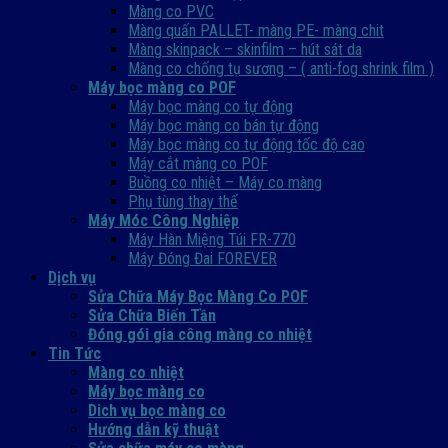
Màng co PVC
Màng quấn PALLET- màng PE- màng chit
Màng skinpack – skinfilm – hút sát da
Màng co chống tụ sương – ( anti-fog shrink film )
Máy bọc màng co POF
Máy bọc màng co tự động
Máy bọc màng co bán tự động
Máy bọc màng co tự động tốc độ cao
Máy cắt màng co POF
Buồng co nhiệt – Máy co màng
Phụ tùng thay thế
Máy Móc Công Nghiệp
Máy Hàn Miệng Túi FR-770
Máy Đóng Đai FOREVER
Dịch vụ
Sửa Chữa Máy Bọc Màng Co POF
Sửa Chữa Biến Tần
Đóng gói gia công màng co nhiệt
Tin Tức
Màng co nhiệt
Máy bọc màng co
Dich vụ bọc màng co
Hướng dẫn kỹ thuật