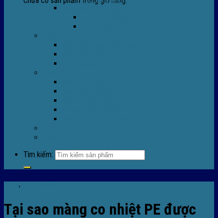
Chưa có sản phẩm trong giỏ hàng.
Máy Móc Công Nghiệp
Máy Hàn Miệng Túi FR-770
Máy Đóng Đai FOREVER
Dịch vụ
Sửa Chữa Máy Bọc Màng Co POF
Sửa Chữa Biến Tần
Đóng gói gia công màng co nhiệt
Tin Tức
Màng co nhiệt
Máy bọc màng co
Dich vụ bọc màng co
Hướng dẫn kỹ thuật
Sửa chữa máy co màng
Tuyển dụng
Liên hệ
Tìm kiếm:
Tin tức
,
Tin tức màng co
Tại sao màng co nhiệt PE được