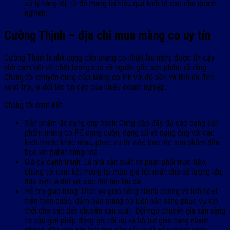
xử lý hàng lỗi, từ đó mang lại hiệu quả kinh tế cao cho doanh
nghiệp.
Cường Thịnh – địa chỉ mua màng co uy tín
Cường Thịnh là nhà cung cấp màng co nhiệt lâu năm, được tin cậy
nhờ cam kết về chất lượng cao và nguồn gốc sản phẩm rõ ràng.
Chúng tôi chuyên cung cấp Màng co PE với độ bền và tính ổn định
vượt trội, là đối tác tin cậy của nhiều doanh nghiệp.
Chúng tôi cam kết:
Sản phẩm đa dạng quy cách: Cung cấp đầy đủ các dạng sản
phẩm màng co PE dạng cuộn, dạng túi và dạng ống với các
kích thước khác nhau, phục vụ từ việc bọc lốc sản phẩm đến
bọc kín pallet hàng hóa.
Giá cả cạnh tranh: Là nhà sản xuất và phân phối trực tiếp,
chúng tôi cam kết mang lại mức giá tốt nhất cho số lượng lớn,
đặc biệt là đối với các đối tác lâu dài.
Hỗ trợ giao hàng: Dịch vụ giao hàng nhanh chóng và linh hoạt
trên toàn quốc, đảm bảo màng co luôn sẵn sàng phục vụ kịp
thời cho các dây chuyền sản xuất. Đội ngũ chuyên gia sẵn sàng
tư vấn giải pháp đóng gói tối ưu và hỗ trợ giao hàng nhanh