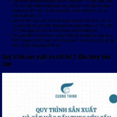
Sản phẩm không phải thực phẩm: Màng co PVC phù hợp nhất
cho các sản phẩm không yêu cầu tiếp xúc trực tiếp với thực
phẩm như đồ chơi, văn phòng phẩm, sách, băng đĩa, và các
sản phẩm điện tử.
Quy mô sản xuất nhỏ: Với các doanh nghiệp nhỏ hoặc các cơ
sở sản xuất có quy trình đóng gói đơn giản, màng co PVC cắt
hở 2 đầu giúp tối ưu hóa công đoạn và giảm lãng phí.
Yêu cầu thẩm mỹ ở mức cơ bản: Mặc dù không cao cấp như
POF, màng co PVC vẫn có độ trong suốt và độ bóng tốt, đủ để
làm nổi bật sản phẩm trên kệ.
Quy trình sản xuất và cắt hở 2 đầu theo yêu
cầu