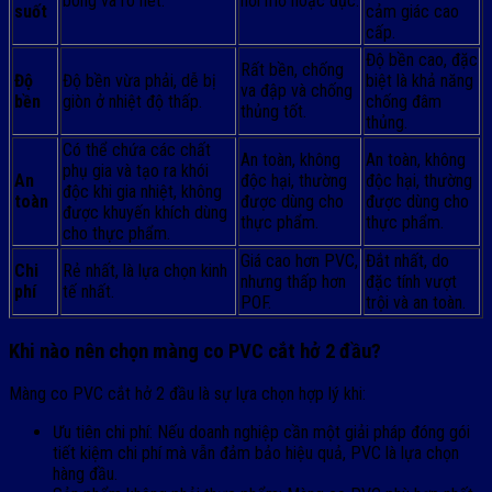
bóng và rõ nét.
hơi mờ hoặc đục.
suốt
cảm giác cao
cấp.
Độ bền cao, đặc
Rất bền, chống
Độ
Độ bền vừa phải, dễ bị
biệt là khả năng
va đập và chống
bền
giòn ở nhiệt độ thấp.
chống đâm
thủng tốt.
thủng.
Có thể chứa các chất
An toàn, không
An toàn, không
phụ gia và tạo ra khói
An
độc hại, thường
độc hại, thường
độc khi gia nhiệt, không
toàn
được dùng cho
được dùng cho
được khuyến khích dùng
thực phẩm.
thực phẩm.
cho thực phẩm.
Giá cao hơn PVC,
Đắt nhất, do
Chi
Rẻ nhất, là lựa chọn kinh
nhưng thấp hơn
đặc tính vượt
phí
tế nhất.
POF.
trội và an toàn.
Khi nào nên chọn màng co PVC cắt hở 2 đầu?
Màng co PVC cắt hở 2 đầu là sự lựa chọn hợp lý khi:
Ưu tiên chi phí: Nếu doanh nghiệp cần một giải pháp đóng gói
tiết kiệm chi phí mà vẫn đảm bảo hiệu quả, PVC là lựa chọn
hàng đầu.