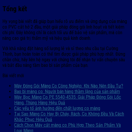
Tổng kết
Hy vọng bài viết đã giúp bạn hiểu rõ ưu điểm và ứng dụng của màng
co PVC cắt hở 2 đầu, một giải pháp đóng gói linh hoạt và tiết kiệm
chi phí. Đây không chỉ là cách tối ưu để bảo vệ sản phẩm, mà còn
nâng cao giá trị thẩm mỹ và hiệu quả kinh doanh.
Với khả năng đặt hàng số lượng lẻ và sỉ theo nhu cầu tại Cường
Thịnh, bạn hoàn toàn có thể tìm được giải pháp phù hợp nhất. Đừng
chần chừ, hãy liên hệ ngay với chúng tôi để nhận tư vấn chuyên sâu
và bắt đầu nâng tầm bao bì sản phẩm của bạn.
Bài viết mới
Máy Đóng Gói Màng Co Công Nghiệp: Khi Nào Nên Đầu Tư?
Bao bì màng co: Người bán hàng thầm lặng của sản phẩm
Máy Bọc Màng Co PE 5540-4535: Giải Pháp Đóng Gói Lốc
Hàng, Thùng Hàng Hiệu Quả
Các yếu tố ảnh hưởng đến chất lượng co màng
Tại Sao Màng Co Hay Bị Cháy, Rách, Co Không Đều Và Cách
Khắc Phục Hiệu Quả
Cách Chọn Máy cắt màng co Phù Hợp Theo Sản Phẩm Và
Loại Màng