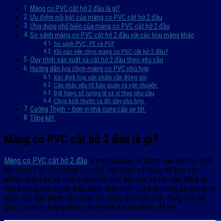
Màng co PVC cắt hở 2 đầu là gì?
Ưu điểm nổi bật của màng co PVC cắt hở 2 đầu
Ứng dụng phổ biến của màng co PVC cắt hở 2 đầu
So sánh màng co PVC cắt hở 2 đầu với các loại màng khác
So sánh PVC, PE và POF
Khi nào nên chọn màng co PVC cắt hở 2 đầu?
Quy trình sản xuất và cắt hở 2 đầu theo yêu cầu
Hướng dẫn lựa chọn màng co PVC phù hợp
Xác định loại sản phẩm cần đóng gói
Cân nhắc yếu tố bảo quản và vận chuyển
Đặt hàng số lượng lẻ và sỉ theo nhu cầu
Chọn kích thước và độ dày phù hợp
Cường Thịnh – Đơn vị nhà cung cấp uy tín
Tổng kết
Màng co PVC cắt hở 2 đầu là gì?
Màng co PVC cắt hở 2 đầu
là một loại bao bì được sản xuất từ chất
liệu nhựa PVC (Polyvinyl Cloride). Nó được sử dụng để bọc sản
phẩm, giúp bảo vệ chúng khỏi bụi bẩn, ẩm ướt, và các tác động từ
môi trường bên ngoài. Đặc điểm nhận biết của loại màng co này là nó
được cắt sẵn thành các đoạn có chiều dài nhất định, đồng thời hai
đầu của đoạn màng không được hàn kín mà được để hở.