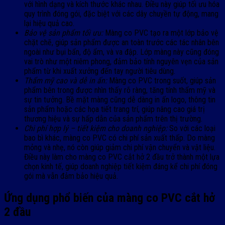
với hình dạng và kích thước khác nhau. Điều này giúp tối ưu hóa
quy trình đóng gói, đặc biệt với các dây chuyền tự động, mang
lại hiệu quả cao.
Bảo vệ sản phẩm tối ưu:
Màng co PVC tạo ra một lớp bảo vệ
chặt chẽ, giúp sản phẩm được an toàn trước các tác nhân bên
ngoài như bụi bẩn, độ ẩm, và va đập. Lớp màng này cũng đóng
vai trò như một niêm phong, đảm bảo tính nguyên vẹn của sản
phẩm từ khi xuất xưởng đến tay người tiêu dùng.
Thẩm mỹ cao và dễ in ấn:
Màng co PVC trong suốt, giúp sản
phẩm bên trong được nhìn thấy rõ ràng, tăng tính thẩm mỹ và
sự tin tưởng. Bề mặt màng cũng dễ dàng in ấn logo, thông tin
sản phẩm hoặc các họa tiết trang trí, giúp nâng cao giá trị
thương hiệu và sự hấp dẫn của sản phẩm trên thị trường.
Chi phí hợp lý – tiết kiệm cho doanh nghiệp:
So với các loại
bao bì khác, màng co PVC có chi phí sản xuất thấp. Do màng
mỏng và nhẹ, nó còn giúp giảm chi phí vận chuyển và vật liệu.
Điều này làm cho màng co PVC cắt hở 2 đầu trở thành một lựa
chọn kinh tế, giúp doanh nghiệp tiết kiệm đáng kể chi phí đóng
gói mà vẫn đảm bảo hiệu quả.
Ứng dụng phổ biến của màng co PVC cắt hở
2 đầu