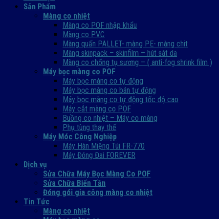
Sản Phẩm
Màng co nhiệt
Màng co POF nhập khẩu
Màng co PVC
Màng quấn PALLET- màng PE- màng chit
Màng skinpack – skinfilm – hút sát da
Màng co chống tụ sương – ( anti-fog shrink film )
Máy bọc màng co POF
Máy bọc màng co tự động
Máy bọc màng co bán tự động
Máy bọc màng co tự động tốc độ cao
Máy cắt màng co POF
Buồng co nhiệt – Máy co màng
Phụ tùng thay thế
Máy Móc Công Nghiệp
Máy Hàn Miệng Túi FR-770
Máy Đóng Đai FOREVER
Dịch vụ
Sửa Chữa Máy Bọc Màng Co POF
Sửa Chữa Biến Tần
Đóng gói gia công màng co nhiệt
Tin Tức
Màng co nhiệt