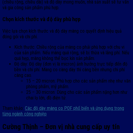
(chiều rộng, chiều dài) và độ dày mong muốn, nhà sản xuất sẽ tư vấn
và gia công sản phẩm phù hợp.
Chọn kích thước và độ dày phù hợp
Việc lựa chọn kích thước và độ dày màng co quyết định hiệu quả
đóng gói và chi phí.
Kích thước: Chiều rộng của màng co phải phù hợp với chu vi
của sản phẩm. Nếu màng quá rộng, sẽ bị thừa và lãng phí. Nếu
quá hẹp, màng không thể bọc kín sản phẩm.
Độ dày: Độ dày (đơn vị là micron) ảnh hưởng trực tiếp đến độ
bền và chi phí. Màng co càng dày thì càng bền nhưng chi phí
càng cao.
15 – 20 micron: Phù hợp cho các sản phẩm nhẹ như văn
phòng phẩm, mỹ phẩm.
25 – 30 micron: Dùng cho các sản phẩm nặng hơn như
chai lọ lớn, đồ điện tử.
Tham khảo:
Các độ dày màng co POF phổ biến và ứng dụng trong
từng ngành công nghiệp
Cường Thịnh – Đơn vị nhà cung cấp uy tín