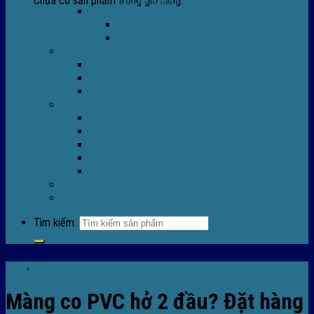
Chưa có sản phẩm trong giỏ hàng.
Máy Móc Công Nghiệp
Máy Hàn Miệng Túi FR-770
Máy Đóng Đai FOREVER
Dịch vụ
Sửa Chữa Máy Bọc Màng Co POF
Sửa Chữa Biến Tần
Đóng gói gia công màng co nhiệt
Tin Tức
Màng co nhiệt
Máy bọc màng co
Dich vụ bọc màng co
Hướng dẫn kỹ thuật
Sửa chữa máy co màng
Tuyển dụng
Liên hệ
Tìm kiếm:
Tin tức
,
Tin tức màng co
Màng co PVC hở 2 đầu? Đặt hàng