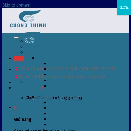
Skip to content
CLOSE
Trang chủ – Màng co POF
Giới thiệu
Sản Phẩm
Màng co nhiệt
Menu
Màng co POF nhập khẩu
177/1 LÊ VĂN KHƯƠNG, P.TÂN THỚI HIỆP TP.HCM
Màng co PVC
Màng quấn PALLET- màng PE- màng chit
47 VIỆT HÙNG, HUYỆN ĐÔNG ANH, TP.HÀ NỘI
Màng skinpack - skinfilm - hút sát da
0932 756 950
Màng co chống tụ sương - ( anti-fog shrink
Giỏ hàng /
0
₫
0
film )
Máy bọc màng co POF
Chưa có sản phẩm trong giỏ hàng.
Máy bọc màng co tự động
0
Máy bọc màng co bán tự động
Máy bọc màng co tự động tốc độ cao
Máy cắt màng co POF
Giỏ hàng
Buồng co nhiệt - Máy co màng
Phụ tùng thay thế