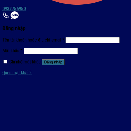
0932756950
Đăng nhập
Tên tài khoản hoặc địa chỉ email
*
Mật khẩu
*
Ghi nhớ mật khẩu
Đăng nhập
Quên mật khẩu?