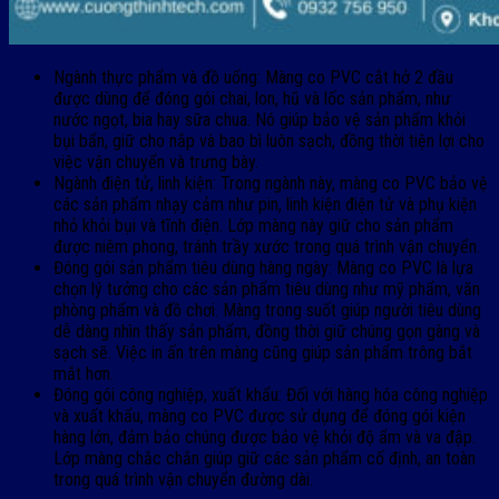
Ngành thực phẩm và đồ uống: Màng co PVC cắt hở 2 đầu
được dùng để đóng gói chai, lon, hũ và lốc sản phẩm, như
nước ngọt, bia hay sữa chua. Nó giúp bảo vệ sản phẩm khỏi
bụi bẩn, giữ cho nắp và bao bì luôn sạch, đồng thời tiện lợi cho
việc vận chuyển và trưng bày.
Ngành điện tử, linh kiện: Trong ngành này, màng co PVC bảo vệ
các sản phẩm nhạy cảm như pin, linh kiện điện tử và phụ kiện
nhỏ khỏi bụi và tĩnh điện. Lớp màng này giữ cho sản phẩm
được niêm phong, tránh trầy xước trong quá trình vận chuyển.
Đóng gói sản phẩm tiêu dùng hàng ngày: Màng co PVC là lựa
chọn lý tưởng cho các sản phẩm tiêu dùng như mỹ phẩm, văn
phòng phẩm và đồ chơi. Màng trong suốt giúp người tiêu dùng
dễ dàng nhìn thấy sản phẩm, đồng thời giữ chúng gọn gàng và
sạch sẽ. Việc in ấn trên màng cũng giúp sản phẩm trông bắt
mắt hơn.
Đóng gói công nghiệp, xuất khẩu: Đối với hàng hóa công nghiệp
và xuất khẩu, màng co PVC được sử dụng để đóng gói kiện
hàng lớn, đảm bảo chúng được bảo vệ khỏi độ ẩm và va đập.
Lớp màng chắc chắn giúp giữ các sản phẩm cố định, an toàn
trong quá trình vận chuyển đường dài.