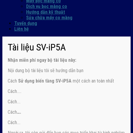
Máy bọc màng co
Dich vụ bọc màng co
Hướng dẫn kỹ thuật
Sửa chữa máy co màng
Tuyển dụng
Liên hệ
Tài liệu SV-iP5A
Nhận
miễn phí ngay
bộ tài liệu này:
Nội dung bộ tài liệu tôi sẽ hướng dẫn bạn
Cách
Sử dụng biến tầng SV-iP5A
một cách an toàn nhất
Cách…..
Cách….
Cách
….
Cách….
Ngoài ra, tôi còn gửi đến bạn các mẹo triển khai từ kinh nghiệm