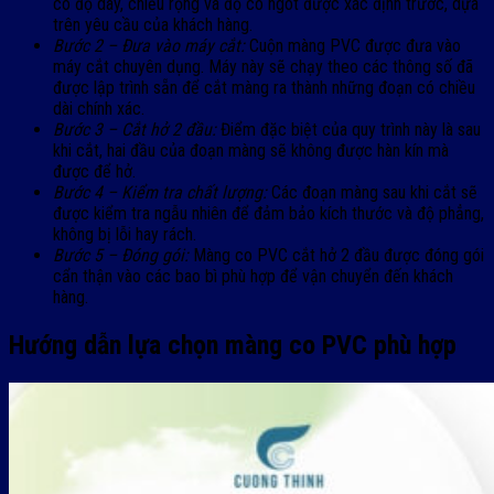
có độ dày, chiều rộng và độ co ngót được xác định trước, dựa
trên yêu cầu của khách hàng.
Bước 2 – Đưa vào máy cắt:
Cuộn màng PVC được đưa vào
máy cắt chuyên dụng. Máy này sẽ chạy theo các thông số đã
được lập trình sẵn để cắt màng ra thành những đoạn có chiều
dài chính xác.
Bước 3 – Cắt hở 2 đầu:
Điểm đặc biệt của quy trình này là sau
khi cắt, hai đầu của đoạn màng sẽ không được hàn kín mà
được để hở.
Bước 4 – Kiểm tra chất lượng:
Các đoạn màng sau khi cắt sẽ
được kiểm tra ngẫu nhiên để đảm bảo kích thước và độ phẳng,
không bị lỗi hay rách.
Bước 5 – Đóng gói:
Màng co PVC cắt hở 2 đầu được đóng gói
cẩn thận vào các bao bì phù hợp để vận chuyển đến khách
hàng.
Hướng dẫn lựa chọn màng co PVC phù hợp