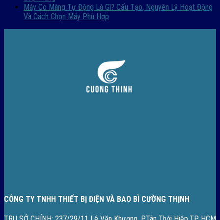
Máy Co Màng Tự Động Là Gì? Cấu Tạo, Nguyên Lý Hoạt Động
Và Cách Chọn Máy Phù Hợp
CÔNG TY TNHH THIẾT BỊ ĐIỆN VÀ BAO BÌ CƯỜNG THỊNH
TRỤ SỞ CHÍNH:
237/29/11 Lê Văn Khương, P.Tân Thới Hiệp,TP HCM