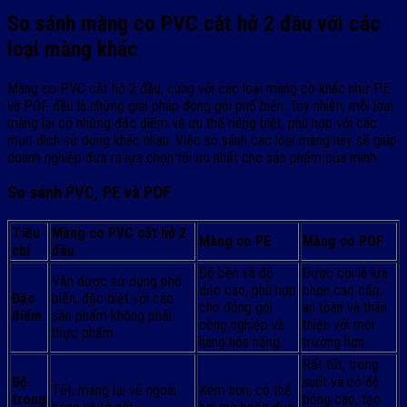
So sánh màng co PVC cắt hở 2 đầu với các
loại màng khác
Màng co PVC cắt hở 2 đầu, cùng với các loại màng co khác như PE
và POF, đều là những giải pháp đóng gói phổ biến. Tuy nhiên, mỗi loại
màng lại có những đặc điểm và ưu thế riêng biệt, phù hợp với các
mục đích sử dụng khác nhau. Việc so sánh các loại màng này sẽ giúp
doanh nghiệp đưa ra lựa chọn tối ưu nhất cho sản phẩm của mình.
So sánh PVC, PE và POF
Tiêu
Màng co PVC cắt hở 2
Màng co PE
Màng co POF
chí
đầu
Độ bền và độ
Được coi là lựa
Vẫn được sử dụng phổ
dẻo cao, phù hợp
chọn cao cấp,
Đặc
biến, đặc biệt với các
cho đóng gói
an toàn và thân
điểm
sản phẩm không phải
công nghiệp và
thiện với môi
thực phẩm.
hàng hóa nặng.
trường hơn.
Rất tốt, trong
Độ
suốt và có độ
Tốt, mang lại vẻ ngoài
Kém hơn, có thể
trong
bóng cao, tạo