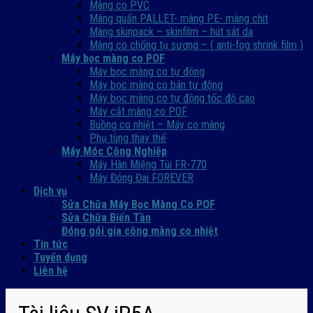
Màng co PVC
Màng quấn PALLET- màng PE- màng chit
Màng skinpack – skinfilm – hút sát da
Màng co chống tụ sương – ( anti-fog shrink film )
Máy bọc màng co POF
Máy bọc màng co tự động
Máy bọc màng co bán tự động
Máy bọc màng co tự động tốc độ cao
Máy cắt màng co POF
Buồng co nhiệt – Máy co màng
Phụ tùng thay thế
Máy Móc Công Nghiệp
Máy Hàn Miệng Túi FR-770
Máy Đóng Đai FOREVER
Dịch vụ
Sửa Chữa Máy Bọc Màng Co POF
Sửa Chữa Biến Tần
Đóng gói gia công màng co nhiệt
Tin tức
Tuyển dụng
Liên hệ