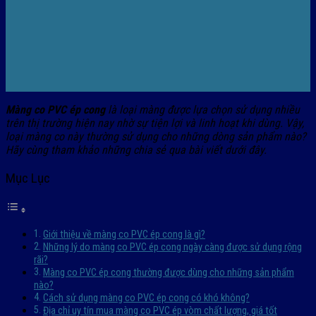
Màng co PVC ép cong
là loại màng được lựa chọn sử dụng nhiều
trên thị trường hiện nay nhờ sự tiện lợi và linh hoạt khi dùng. Vậy,
loại màng co này thường sử dụng cho những dòng sản phẩm nào?
Hãy cùng tham khảo những chia sẻ qua bài viết dưới đây.
Mục Lục
Giới thiệu về màng co PVC ép cong là gì?
Những lý do màng co PVC ép cong ngày càng được sử dụng rộng
rãi?
Màng co PVC ép cong thường được dùng cho những sản phẩm
nào?
Cách sử dụng màng co PVC ép cong có khó không?
Địa chỉ uy tín mua màng co PVC ép vòm chất lượng, giá tốt