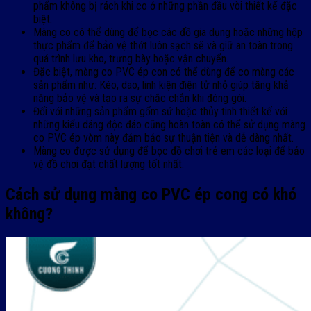
phẩm không bị rách khi co ở những phần đầu vòi thiết kế đặc
biệt.
Màng co có thể dùng để bọc các đồ gia dụng hoặc những hộp
thực phẩm để bảo vệ thớt luôn sạch sẽ và giữ an toàn trong
quá trình lưu kho, trưng bày hoặc vận chuyển.
Đặc biệt, màng co PVC ép con có thể dùng để co màng các
sản phẩm như: Kéo, dao, linh kiện điện tử nhỏ giúp tăng khả
năng bảo vệ và tạo ra sự chắc chắn khi đóng gói.
Đối với những sản phẩm gốm sứ hoặc thủy tinh thiết kế với
những kiểu dáng độc đáo cũng hoàn toàn có thể sử dụng màng
co PVC ép vòm này đảm bảo sự thuận tiện và dễ dàng nhất.
Màng co được sử dụng để bọc đồ chơi trẻ em các loại để bảo
vệ đồ chơi đạt chất lượng tốt nhất.
Cách sử dụng màng co PVC ép cong có khó
không?