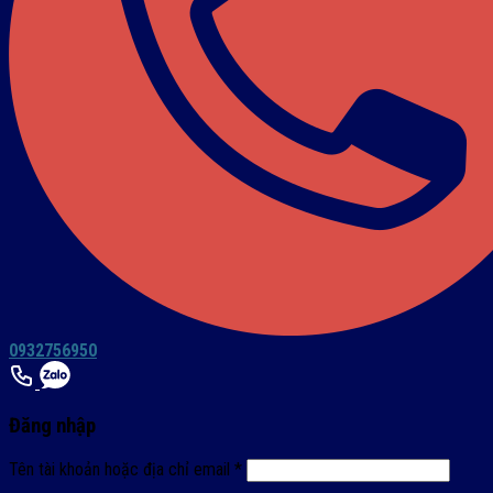
0932756950
Đăng nhập
Tên tài khoản hoặc địa chỉ email
*