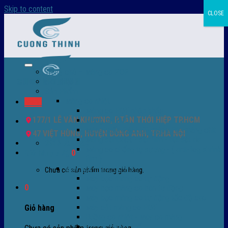
Skip to content
CLOSE
Trang chủ – Màng co POF
Giới thiệu
Sản Phẩm
Màng co nhiệt
Menu
Màng co POF nhập khẩu
177/1 LÊ VĂN KHƯƠNG, P.TÂN THỚI HIỆP TP.HCM
Màng co PVC
Màng quấn PALLET- màng PE- màng chit
47 VIỆT HÙNG, HUYỆN ĐÔNG ANH, TP.HÀ NỘI
Màng skinpack - skinfilm - hút sát da
0932 756 950
Màng co chống tụ sương - ( anti-fog shrink
Giỏ hàng /
0
₫
0
film )
Máy bọc màng co POF
Chưa có sản phẩm trong giỏ hàng.
Máy bọc màng co tự động
0
Máy bọc màng co bán tự động
Máy bọc màng co tự động tốc độ cao
Máy cắt màng co POF
Giỏ hàng
Buồng co nhiệt - Máy co màng
Phụ tùng thay thế