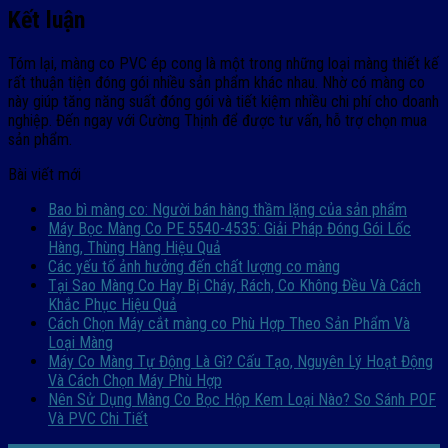
Kết luận
Tóm lại, màng co PVC ép cong là một trong những loại màng thiết kế
rất thuận tiện đóng gói nhiều sản phẩm khác nhau. Nhờ có màng co
này giúp tăng năng suất đóng gói và tiết kiệm nhiều chi phí cho doanh
nghiệp. Đến ngay với Cường Thịnh để được tư vấn, hỗ trợ chọn mua
sản phẩm.
Bài viết mới
Bao bì màng co: Người bán hàng thầm lặng của sản phẩm
Máy Bọc Màng Co PE 5540-4535: Giải Pháp Đóng Gói Lốc
Hàng, Thùng Hàng Hiệu Quả
Các yếu tố ảnh hưởng đến chất lượng co màng
Tại Sao Màng Co Hay Bị Cháy, Rách, Co Không Đều Và Cách
Khắc Phục Hiệu Quả
Cách Chọn Máy cắt màng co Phù Hợp Theo Sản Phẩm Và
Loại Màng
Máy Co Màng Tự Động Là Gì? Cấu Tạo, Nguyên Lý Hoạt Động
Và Cách Chọn Máy Phù Hợp
Nên Sử Dụng Màng Co Bọc Hộp Kem Loại Nào? So Sánh POF
Và PVC Chi Tiết