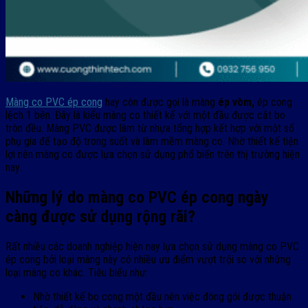
Màng co PVC ép cong
hay còn được gọi là màng
ép vòm,
ép cong
lệch 1 bên. Đây là kiểu màng co thiết kế với một đầu được cắt bo
tròn đều. Màng PVC được làm từ nhựa tổng hợp kết hợp với một số
phụ gia để tạo độ trong suốt và làm mềm màng co. Nhờ thiết kế tiện
lợi nên màng co được lựa chọn sử dụng phổ biến trên thị trường hiện
nay.
Những lý do màng co PVC ép cong ngày
càng được sử dụng rộng rãi?
Rất nhiều các doanh nghiệp hiện nay lựa chọn sử dụng màng co PVC
ép cong bởi loại màng này có nhiều ưu điểm vượt trội so với những
loại màng co khác. Tiêu biểu như:
Nhờ thiết kế bo cong một đầu nên việc đóng gói được thuận