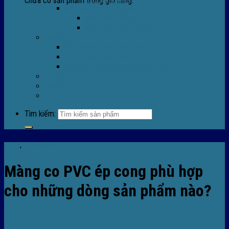
Chưa có sản phẩm trong giỏ hàng.
Máy Móc Công Nghiệp
Máy Hàn Miệng Túi FR-770
Máy Đóng Đai FOREVER
Dịch vụ
Sửa Chữa Máy Bọc Màng Co POF
Sửa Chữa Biến Tần
Đóng gói gia công màng co nhiệt
Tin tức
Tuyển dụng
Liên hệ
Tìm kiếm:
Tin tức
,
Tin tức màng co
Màng co PVC ép cong phù hợp
cho những dòng sản phẩm nào?