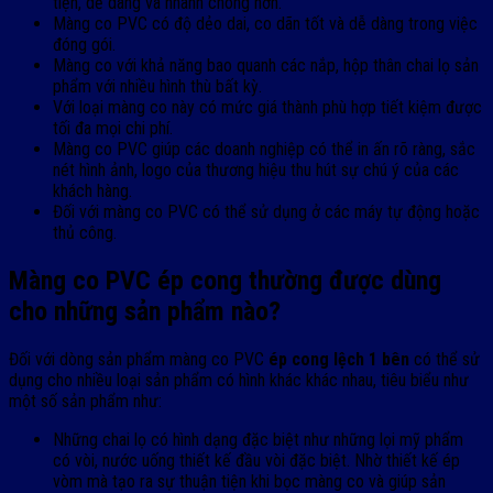
tiện, dễ dàng và nhanh chóng hơn.
Màng co PVC có độ dẻo dai, co dãn tốt và dễ dàng trong việc
đóng gói.
Màng co với khả năng bao quanh các nắp, hộp thân chai lọ sản
phẩm với nhiều hình thù bất kỳ.
Với loại màng co này có mức giá thành phù hợp tiết kiệm được
tối đa mọi chi phí.
Màng co PVC giúp các doanh nghiệp có thể in ấn rõ ràng, sắc
nét hình ảnh, logo của thương hiệu thu hút sự chú ý của các
khách hàng.
Đối với màng co PVC có thể sử dụng ở các máy tự động hoặc
thủ công.
Màng co PVC ép cong thường được dùng
cho những sản phẩm nào?
Đối với dòng sản phẩm màng co PVC
ép cong lệch 1 bên
có thể sử
dụng cho nhiều loại sản phẩm có hình khác khác nhau, tiêu biểu như
một số sản phẩm như:
Những chai lọ có hình dạng đặc biệt như những lọi mỹ phẩm
có vòi, nước uống thiết kế đầu vòi đặc biệt. Nhờ thiết kế ép
vòm mà tạo ra sự thuận tiện khi bọc màng co và giúp sản