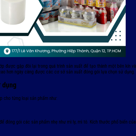
 lớp được gập đôi lại trong quá trình sản xuất để tạo thành một bên kín 
 cao hơn ngày càng được các cơ sở sản xuất đóng gói lựa chọn sử dụng.
ử dụng
ợp cho từng loại sản phẩm như:
 để đóng gói các sản phẩm nhẹ như mì ly, mì tô. Kích thước phổ biến 