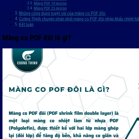
Màng POF 19 micron
Màng POF 25 micron
Những công dụng tuyệt vời của màng co POF đôi
Cường Thịnh chuyên phân phối màng co POF đôi nhập khẩu chính h
Kết luận
Màng co POF đôi là gì?