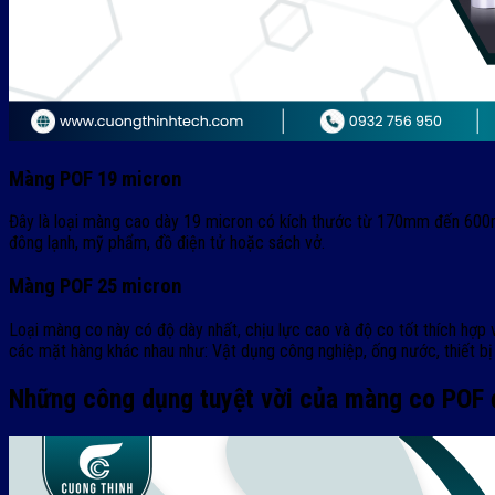
Màng POF 19 micron
Đây là loại màng cao dày 19 micron có kích thước từ 170mm đến 60
đông lạnh, mỹ phẩm, đồ điện tử hoặc sách vở.
Màng POF 25 micron
Loại màng co này có độ dày nhất, chịu lực cao và độ co tốt thích 
các mặt hàng khác nhau như: Vật dụng công nghiệp, ống nước, thiết bị 
Những công dụng tuyệt vời của màng co POF