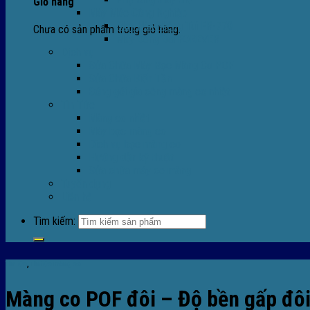
Giỏ hàng
Máy Móc Công Nghiệp
Máy Hàn Miệng Túi FR-770
Chưa có sản phẩm trong giỏ hàng.
Máy Đóng Đai FOREVER
Dịch vụ
Sửa Chữa Máy Bọc Màng Co POF
Sửa Chữa Biến Tần
Đóng gói gia công màng co nhiệt
Tin Tức
Màng co nhiệt
Máy bọc màng co
Dich vụ bọc màng co
Hướng dẫn kỹ thuật
Sửa chữa máy co màng
Tuyển dụng
Liên hệ
Tìm kiếm:
Tin tức
,
Tin tức màng co
Màng co POF đôi – Độ bền gấp đôi,