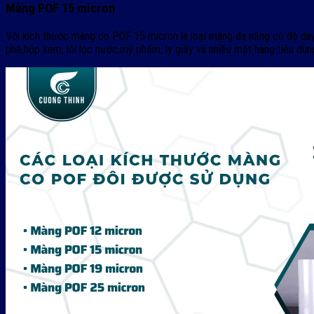
Màng POF 15 micron
Với kích thước màng co POF 15 micron là loại màng đa năng có độ dà
phê,hộp kem, lõi lọc nước,mỹ phẩm, ly giấy và nhiều mặt hàng tiêu dùn