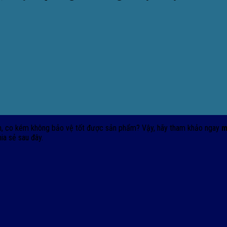
ch, co kém không bảo vệ tốt được sản phẩm? Vậy, hãy tham khảo ngay
m
ia sẻ sau đây.