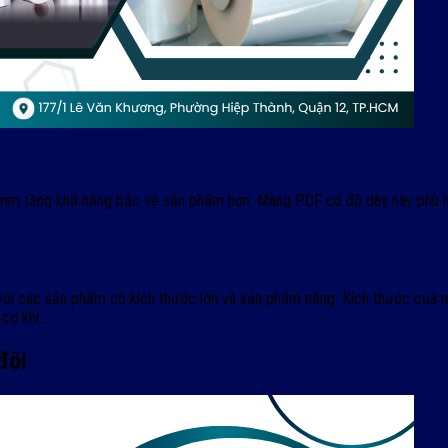
0mm tăng khả năng bảo vệ sản phẩm hơn. Màng POF có độ dày này phù 
hợp với các sản phẩm có kích thước lớn và sản phẩm nặng. Kích thước 
cơ khí….
 đôi