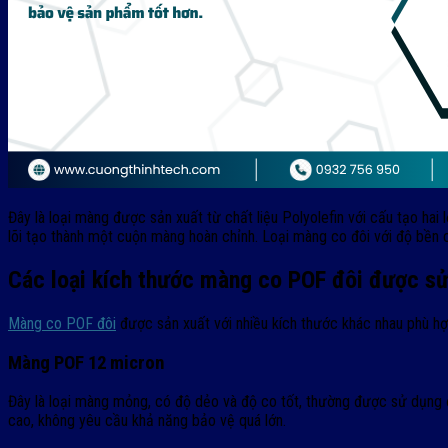
Đây là loại màng được sản xuất từ chất liệu Polyolefin với cấu tạo hai
lõi tạo thành một cuộn màng hoàn chỉnh. Loại màng co đôi với độ bền
Các loại kích thước màng co POF đôi được s
Màng co POF đôi
được sản xuất với nhiều kích thước khác nhau phù h
Màng POF 12 micron
Đây là loại màng mỏng, có độ dẻo và độ co tốt, thường được sử dụng
cao, không yêu cầu khả năng bảo vệ quá lớn.