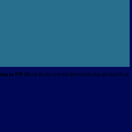
àng co POF đôi
với độ bền vượt trội đem lại khả năng gói hàng tối ưu