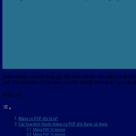
Doanh nghiệp của bạn đang gặp khó khăn với các loại màng co dễ rá
nhất. Để hiểu thêm về loại màng co POF này hãy tham khảo ngay bài ch
Mục Lục
Màng co POF đôi là gì?
Các loại kích thước màng co POF đôi được sử dụng
Màng POF 12 micron
Màng POF 15 micron