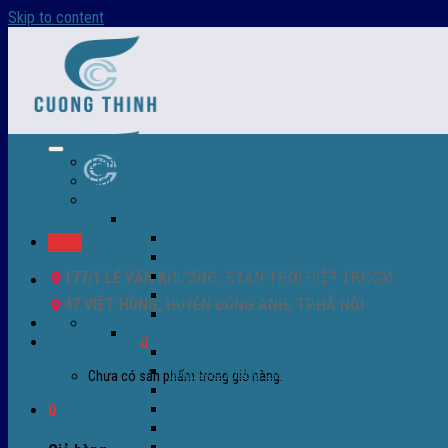
Skip to content
Trang chủ – Màng co POF
Giới thiệu
Sản Phẩm
Màng co nhiệt
Màng co POF nhập khẩu
Menu
Màng co PVC
Màng quấn PALLET- màng PE- màng chit
177/1 LÊ VĂN KHƯƠNG, P.TÂN THỚI HIỆP TP.HCM
Màng skinpack - skinfilm - hút sát da
47 VIỆT HÙNG, HUYỆN ĐÔNG ANH, TP.HÀ NỘI
Màng co chống tụ sương - ( anti-fog shrink fi
0932 756 950
Máy bọc màng co POF
Giỏ hàng /
0
₫
0
Máy bọc màng co tự động
Máy bọc màng co bán tự động
Chưa có sản phẩm trong giỏ hàng.
Máy bọc màng co tự động tốc độ cao
Máy cắt màng co POF
0
Buồng co nhiệt - Máy co màng
Phụ tùng thay thế