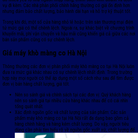
vụ đi kèm. Các nhà phân phối chính hãng thường có giá ổn định hơn
nhưng đảm bảo chất lượng, bảo hành dài hạn và hỗ trợ kỹ thuật tốt.
Trong khi đó, một số cửa hàng nhỏ lẻ hoặc trên sàn thương mại điện
tử mức giá có thể chênh lệch. Ngoài ra, sự khác biệt về chương trình
khuyến mãi, phí vận chuyển và hậu mãi cũng khiến giá cả giữa các nơi
bán sản phẩm cũng có sự chênh lệch.
Giá máy khò màng co Hà Nội
Thông thường các đơn vị phân phối máy khò màng co tại Hà Nội luôn
đưa ra mức giá khác nhau có sự chênh lệch nhất định. Trong trường
hợp này mọi người có thể áp dụng một số cách như sau để tìm được
đơn vị bán hàng chất lượng, giá tốt.
Nên so sánh giá và chính sách tại các đơn vị: Quý khách hàng
nên so sánh giá tại nhiều cửa hàng khác nhau để có cái nhìn
tổng quát nhất.
Xác định nguồn gốc và chất lượng của sản phẩm: Các sản
phẩm máy khò màng co tại Hà Nội rất đa dạng bao gồm cả
hàng chính hãng và hàng kém chất lượng. Do vậy, người tiêu
dùng cần phải tìm hiểu rõ về nguồn gốc xuất xứ, chất lượng để