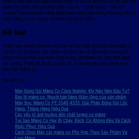
trình ưu đãi hấp dẫn giúp khách hàng tối ưu chi phí mà vẫn sở hữu sản
phẩm tốt nhất. Với phương châm “Uy tín – Chất lượng – Giá tốt”
Cường Thịnh luôn sẵn sàng đồng hành cùng bạn trong mọi nhu cầu về
máy màng co nói chung và nhiều sản phẩm khác.
Kết luận
Thông qua những chia sẻ nêu trên có thể thấy giá máy khò màng co
Hà Nội rất đa dạng. Tùy thuộc vào nhu cầu và điều kiện của người
dùng mà lựa chọn loại máy chất lượng, giá thành tốt. Hãy đến ngay
với Cường Thịnh để được tư vấn, hỗ trợ trong quá trình chọn mua
máy khò màng co.
Bài viết mới
Máy Đóng Gói Màng Co Công Nghiệp: Khi Nào Nên Đầu Tư?
Bao bì màng co: Người bán hàng thầm lặng của sản phẩm
Máy Bọc Màng Co PE 5540-4535: Giải Pháp Đóng Gói Lốc
Hàng, Thùng Hàng Hiệu Quả
Các yếu tố ảnh hưởng đến chất lượng co màng
Tại Sao Màng Co Hay Bị Cháy, Rách, Co Không Đều Và Cách
Khắc Phục Hiệu Quả
Cách Chọn Máy cắt màng co Phù Hợp Theo Sản Phẩm Và
Loại Màng