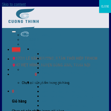
Skip to content
CLOSE
Trang chủ – Màng co POF
Giới thiệu
Sản Phẩm
Màng co nhiệt
Menu
Màng co POF nhập khẩu
177/1 LÊ VĂN KHƯƠNG, P.TÂN THỚI HIỆP TP.HCM
Màng co PVC
Màng quấn PALLET- màng PE- màng chit
47 VIỆT HÙNG, HUYỆN ĐÔNG ANH, TP.HÀ NỘI
Màng skinpack - skinfilm - hút sát da
0932 756 950
Màng co chống tụ sương - ( anti-fog shrink
Giỏ hàng /
0
₫
0
film )
Máy bọc màng co POF
Chưa có sản phẩm trong giỏ hàng.
Máy bọc màng co tự động
0
Máy bọc màng co bán tự động
Máy bọc màng co tự động tốc độ cao
Máy cắt màng co POF
Giỏ hàng
Buồng co nhiệt - Máy co màng
Phụ tùng thay thế