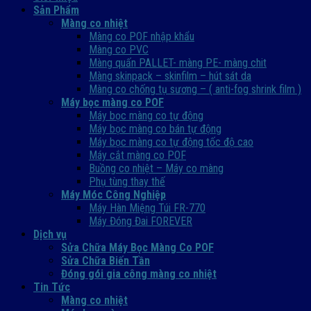
Sản Phẩm
Màng co nhiệt
Màng co POF nhập khẩu
Màng co PVC
Màng quấn PALLET- màng PE- màng chit
Màng skinpack – skinfilm – hút sát da
Màng co chống tụ sương – ( anti-fog shrink film )
Máy bọc màng co POF
Máy bọc màng co tự động
Máy bọc màng co bán tự động
Máy bọc màng co tự động tốc độ cao
Máy cắt màng co POF
Buồng co nhiệt – Máy co màng
Phụ tùng thay thế
Máy Móc Công Nghiệp
Máy Hàn Miệng Túi FR-770
Máy Đóng Đai FOREVER
Dịch vụ
Sửa Chữa Máy Bọc Màng Co POF
Sửa Chữa Biến Tần
Đóng gói gia công màng co nhiệt
Tin Tức
Màng co nhiệt