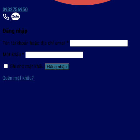
0932756950
Đăng nhập
Tên tài khoản hoặc địa chỉ email
*
Mật khẩu
*
Ghi nhớ mật khẩu
Đăng nhập
Quên mật khẩu?