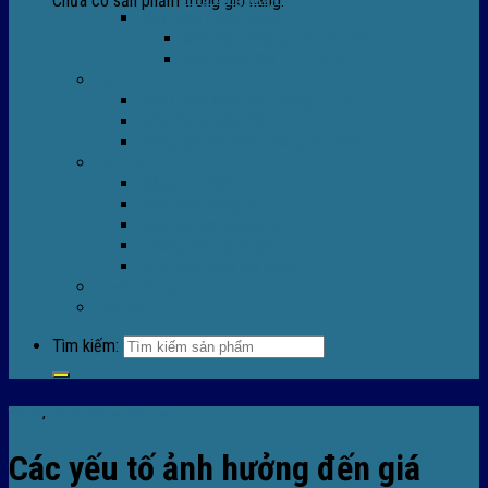
Chưa có sản phẩm trong giỏ hàng.
Máy Móc Công Nghiệp
Máy Hàn Miệng Túi FR-770
Máy Đóng Đai FOREVER
Dịch vụ
Sửa Chữa Máy Bọc Màng Co POF
Sửa Chữa Biến Tần
Đóng gói gia công màng co nhiệt
Tin Tức
Màng co nhiệt
Máy bọc màng co
Dich vụ bọc màng co
Hướng dẫn kỹ thuật
Sửa chữa máy co màng
Tuyển dụng
Liên hệ
Tìm kiếm:
Tin tức
,
TIn tức máy bọc màng co
Các yếu tố ảnh hưởng đến giá