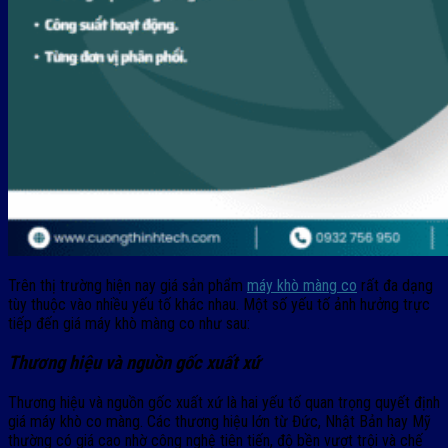
Trên thị trường hiện nay giá sản phẩm
máy khò màng co
rất đa dạng
tùy thuộc vào nhiều yếu tố khác nhau. Một số yếu tố ảnh hưởng trực
tiếp đến giá máy khò màng co như sau:
Thương hiệu và nguồn gốc xuất xứ
Thương hiệu và nguồn gốc xuất xứ là hai yếu tố quan trọng quyết định
giá máy khò co màng. Các thương hiệu lớn từ Đức, Nhật Bản hay Mỹ
thường có giá cao nhờ công nghệ tiên tiến, độ bền vượt trội và chế