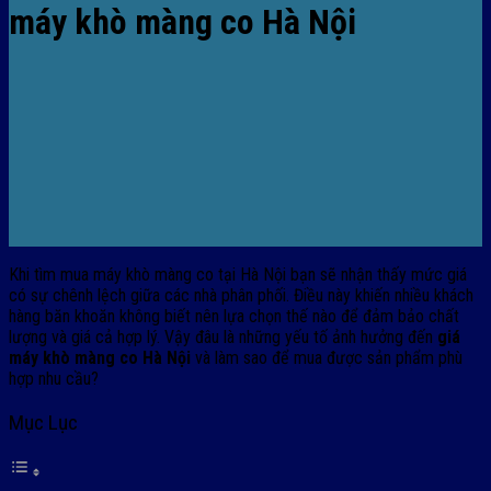
máy khò màng co Hà Nội
Khi tìm mua máy khò màng co tại Hà Nội bạn sẽ nhận thấy mức giá
có sự chênh lệch giữa các nhà phân phối. Điều này khiến nhiều khách
hàng băn khoăn không biết nên lựa chọn thế nào để đảm bảo chất
lượng và giá cả hợp lý. Vậy đâu là những yếu tố ảnh hưởng đến
giá
máy khò màng co Hà Nội
và làm sao để mua được sản phẩm phù
hợp nhu cầu?
Mục Lục