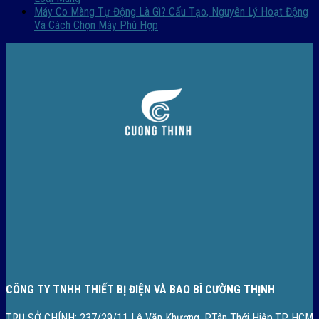
Máy Co Màng Tự Động Là Gì? Cấu Tạo, Nguyên Lý Hoạt Động
Và Cách Chọn Máy Phù Hợp
CÔNG TY TNHH THIẾT BỊ ĐIỆN VÀ BAO BÌ CƯỜNG THỊNH
TRỤ SỞ CHÍNH:
237/29/11 Lê Văn Khương, P.Tân Thới Hiệp,TP HCM