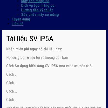
Máy bọc màng co
Dich vụ bọc màng co
Hướng dẫn kỹ thuật
Sửa chữa máy co màng
Tuyển dụng
Liên hệ
Tài liệu SV-iP5A
Nhận
miễn phí ngay
bộ tài liệu này:
Nội dung bộ tài liệu tôi sẽ hướng dẫn bạn
Cách
Sử dụng biến tầng SV-iP5A
một cách an toàn nhất
Cách…..
Cách….
Cách
….
Cách….