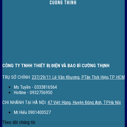
CÔNG TY TNHH THIẾT BỊ ĐIỆN VÀ BAO BÌ CƯỜNG THỊNH
TRỤ SỞ CHÍNH:
237/29/11 Lê Văn Khương, P.Tân Thới Hiệp,TP HCM
Ms Tuyền - 0333816564
Hotline - 0932756950
CHI NHÁNH TẠI HÀ NỘI:
47 Việt Hùng, Huyện Đông Anh, TP.Hà Nội
Mr.Hiếu 0901400527
Theo dõi chúng tôi