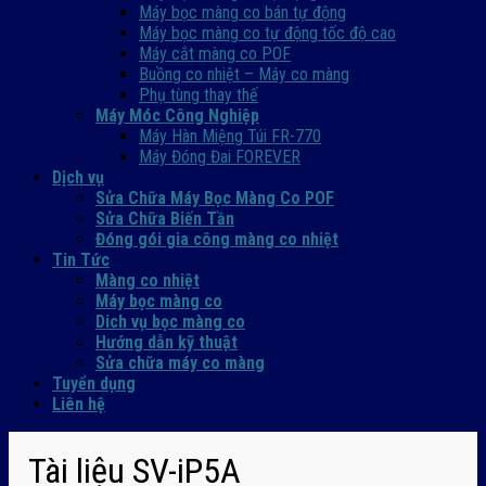
Máy bọc màng co bán tự động
Máy bọc màng co tự động tốc độ cao
Máy cắt màng co POF
Buồng co nhiệt – Máy co màng
Phụ tùng thay thế
Máy Móc Công Nghiệp
Máy Hàn Miệng Túi FR-770
Máy Đóng Đai FOREVER
Dịch vụ
Sửa Chữa Máy Bọc Màng Co POF
Sửa Chữa Biến Tần
Đóng gói gia công màng co nhiệt
Tin Tức
Màng co nhiệt
Máy bọc màng co
Dich vụ bọc màng co
Hướng dẫn kỹ thuật
Sửa chữa máy co màng
Tuyển dụng
Liên hệ
Tài liệu SV-iP5A