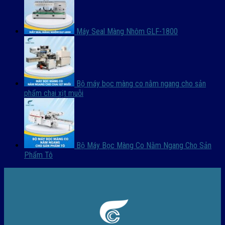
Máy Seal Màng Nhôm GLF-1800
Bộ máy bọc màng co nằm ngang cho sản
phẩm chai xịt muỗi
Bộ Máy Bọc Màng Co Nằm Ngang Cho Sản
Phẩm Tô