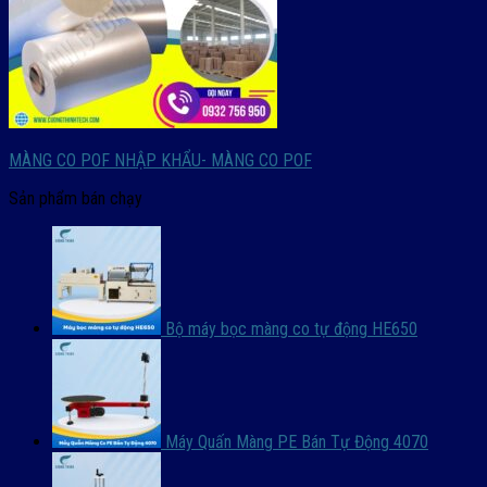
MÀNG CO POF NHẬP KHẨU- MÀNG CO POF
Sản phẩm bán chạy
Bộ máy bọc màng co tự động HE650
Máy Quấn Màng PE Bán Tự Động 4070