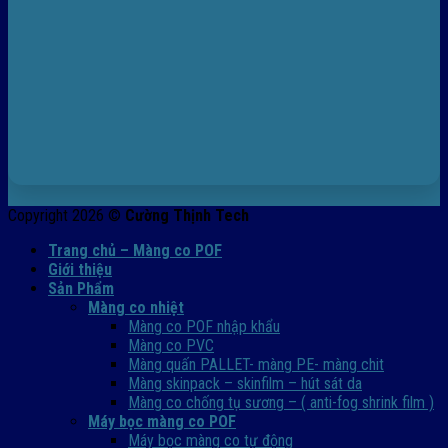
Copyright 2026 ©
Cường Thịnh Tech
Trang chủ – Màng co POF
Giới thiệu
Sản Phẩm
Màng co nhiệt
Màng co POF nhập khẩu
Màng co PVC
Màng quấn PALLET- màng PE- màng chit
Màng skinpack – skinfilm – hút sát da
Màng co chống tụ sương – ( anti-fog shrink film )
Máy bọc màng co POF
Máy bọc màng co tự động