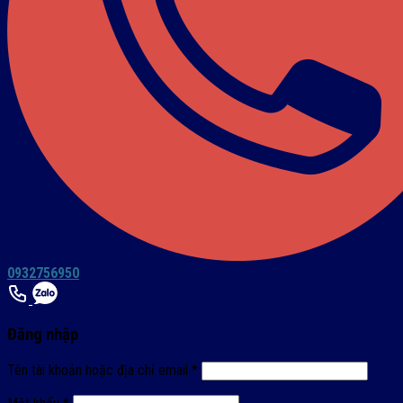
0932756950
Đăng nhập
Tên tài khoản hoặc địa chỉ email
*