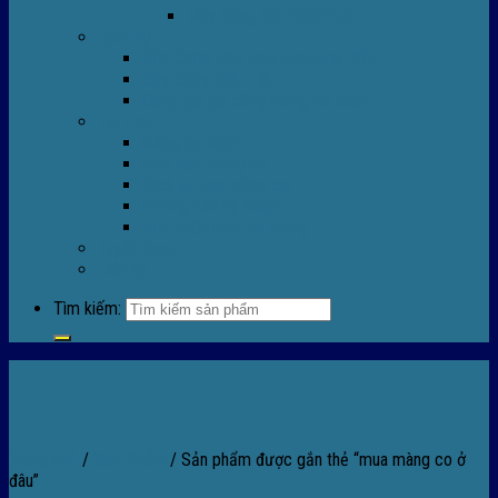
Máy Đóng Đai FOREVER
Dịch vụ
Sửa Chữa Máy Bọc Màng Co POF
Sửa Chữa Biến Tần
Đóng gói gia công màng co nhiệt
Tin Tức
Màng co nhiệt
Máy bọc màng co
Dich vụ bọc màng co
Hướng dẫn kỹ thuật
Sửa chữa máy co màng
Tuyển dụng
Liên hệ
Tìm kiếm:
Trang chủ
/
Sản Phẩm
/
Sản phẩm được gắn thẻ “mua màng co ở
đâu”