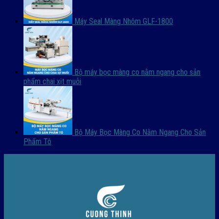
Máy Seal Màng Nhôm GLF-1800
Bộ máy bọc màng co nằm ngang cho sản
phẩm chai xịt muỗi
Bộ Máy Bọc Màng Co Nằm Ngang Cho Sản
Phẩm Tô