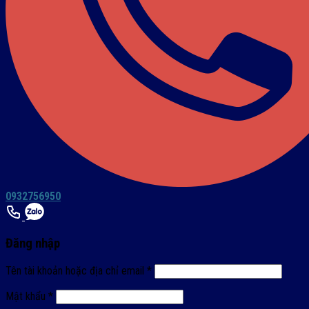
0932756950
Đăng nhập
Tên tài khoản hoặc địa chỉ email
*
Mật khẩu
*