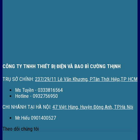
CÔNG TY TNHH THIẾT BỊ ĐIỆN VÀ BAO BÌ CƯỜNG THỊNH
TRỤ SỞ CHÍNH:
237/29/11 Lê Văn Khương, P.Tân Thới Hiệp,TP HCM
Ms Tuyền - 0333816564
Hotline - 0932756950
CHI NHÁNH TẠI HÀ NỘI:
47 Việt Hùng, Huyện Đông Anh, TP.Hà Nội
Mr.Hiếu 0901400527
Theo dõi chúng tôi