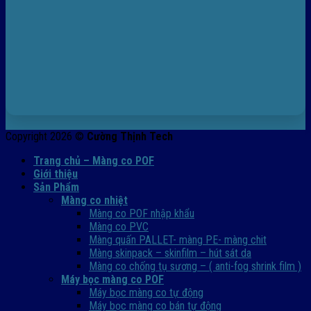
Copyright 2026 ©
Cường Thịnh Tech
Trang chủ – Màng co POF
Giới thiệu
Sản Phẩm
Màng co nhiệt
Màng co POF nhập khẩu
Màng co PVC
Màng quấn PALLET- màng PE- màng chit
Màng skinpack – skinfilm – hút sát da
Màng co chống tụ sương – ( anti-fog shrink film )
Máy bọc màng co POF
Máy bọc màng co tự động
Máy bọc màng co bán tự động