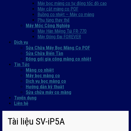
Máy bọc màng co tự động tốc độ cao
Máy cắt màng co POF
Buồng co nhiệt – Máy co màng
Phụ tùng thay thế
Máy Móc Công Nghiệp
Máy Hàn Miệng Túi FR-770
Máy Đóng Đai FOREVER
Dịch vụ
Sửa Chữa Máy Bọc Màng Co POF
Sửa Chữa Biến Tần
Đóng gói gia công màng co nhiệt
Tin Tức
Màng co nhiệt
Máy bọc màng co
Dich vụ bọc màng co
Hướng dẫn kỹ thuật
Sửa chữa máy co màng
Tuyển dụng
Liên hệ
Tài liệu SV-iP5A