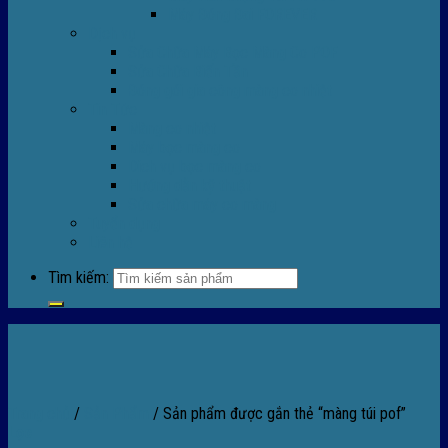
Máy Đóng Đai FOREVER
Dịch vụ
Sửa Chữa Máy Bọc Màng Co POF
Sửa Chữa Biến Tần
Đóng gói gia công màng co nhiệt
Tin Tức
Màng co nhiệt
Máy bọc màng co
Dich vụ bọc màng co
Hướng dẫn kỹ thuật
Sửa chữa máy co màng
Tuyển dụng
Liên hệ
Tìm kiếm:
Trang chủ
/
Sản Phẩm
/
Sản phẩm được gắn thẻ “màng túi pof”
Lọc