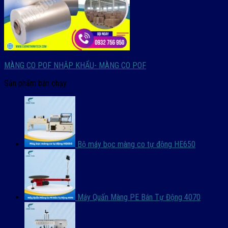
MÀNG CO POF NHẬP KHẨU- MÀNG CO POF
Sản phẩm bán chạy
Bộ máy bọc màng co tự động HE650
Máy Quấn Màng PE Bán Tự Động 4070