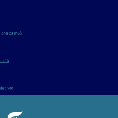
chai xịt muỗi
ẩm Tô
 đưa vào