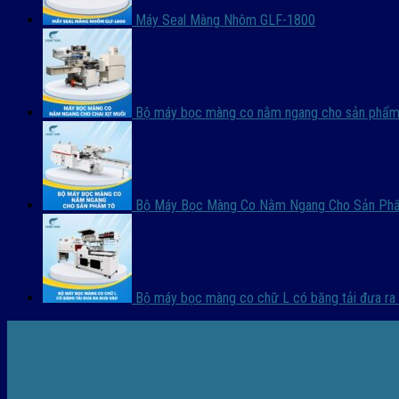
Máy Seal Màng Nhôm GLF-1800
Bộ máy bọc màng co nằm ngang cho sản phẩm 
Bộ Máy Bọc Màng Co Nằm Ngang Cho Sản Ph
Bộ máy bọc màng co chữ L có băng tải đưa ra