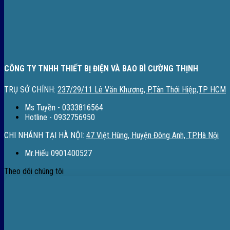
CÔNG TY TNHH THIẾT BỊ ĐIỆN VÀ BAO BÌ CƯỜNG THỊNH
TRỤ SỞ CHÍNH:
237/29/11 Lê Văn Khương, P.Tân Thới Hiệp,TP HCM
Ms Tuyền - 0333816564
Hotline - 0932756950
CHI NHÁNH TẠI HÀ NỘI:
47 Việt Hùng, Huyện Đông Anh, TP.Hà Nội
Mr.Hiếu 0901400527
Theo dõi chúng tôi