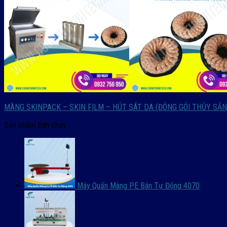
MÀNG SKINPACK – SKIN FILM – HÚT SÁT DA (ĐÓNG GÓI THỦY SẢN,
Sản phẩm bán chạy
Máy Quấn Màng PE Bán Tự Động 4070