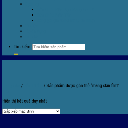
Dịch vụ
Sửa Chữa Máy Bọc Màng Co POF
Sửa Chữa Biến Tần
Đóng gói gia công màng co nhiệt
Tin tức
Tuyển dụng
Liên hệ
Tìm kiếm:
Trang chủ
/
Sản Phẩm
/
Sản phẩm được gắn thẻ “màng skin film”
Lọc
Hiển thị kết quả duy nhất