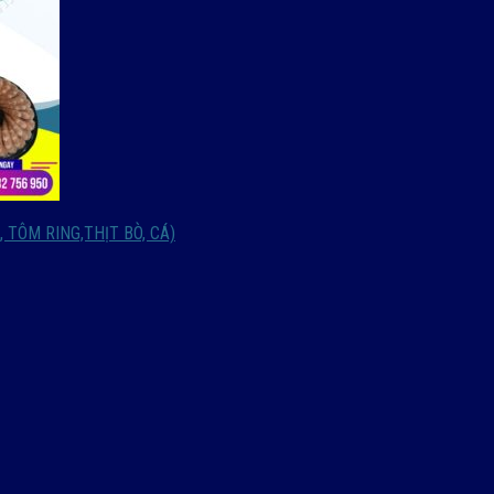
 TÔM RING,THỊT BÒ, CÁ)