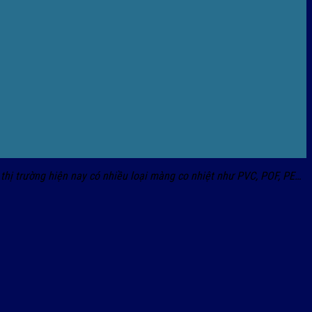
 thị trường hiện nay có nhiều loại màng co nhiệt như PVC, POF, PE…