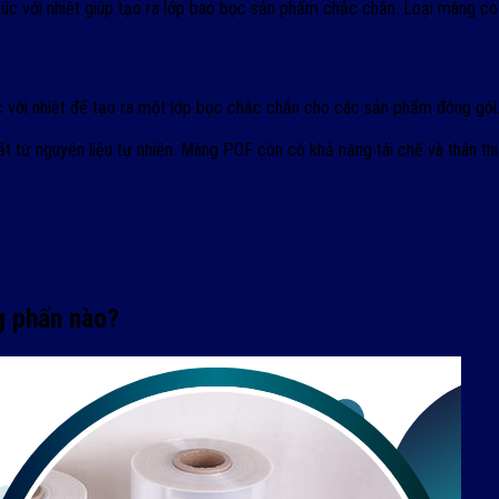
p xúc với nhiệt giúp tạo ra lớp bao bọc sản phẩm chắc chắn. Loại màn
úc với nhiệt để tạo ra một lớp bọc chắc chắn cho các sản phẩm đóng gói
t từ nguyên liệu tự nhiên. Màng POF còn có khả năng tái chế và thân thi
g phấn nào?