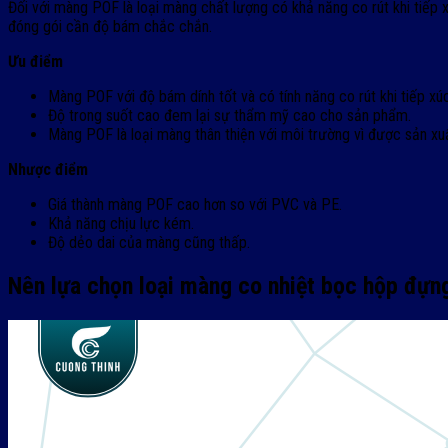
Đối với màng POF là loại màng chất lượng có khả năng co rút khi tiế
đóng gói cần độ bám chắc chắn.
Ưu điểm
Màng POF với độ bám dính tốt và có tính năng co rút khi tiếp x
Độ trong suốt cao đem lại sự thẩm mỹ cao cho sản phẩm.
Màng POF là loại màng thân thiện với môi trường vì được sản xuấ
Nhược điểm
Giá thành màng POF cao hơn so với PVC và PE.
Khả năng chịu lực kém.
Độ dẻo dai của màng cũng thấp.
Nên lựa chọn loại màng co nhiệt bọc hộp đựn