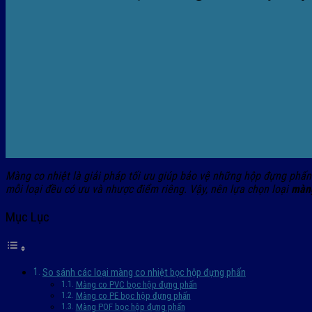
Màng co nhiệt là giải pháp tối ưu giúp bảo vệ những hộp đựng phấn 
mỗi loại đều có ưu và nhược điểm riêng. Vậy, nên lựa chọn loại
màng
Mục Lục
So sánh các loại màng co nhiệt bọc hộp đựng phấn
Màng co PVC bọc hộp đựng phấn
Màng co PE bọc hộp đựng phấn
Màng POF bọc hộp đựng phấn