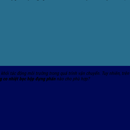
khỏi tác động môi trường trong quá trình vận chuyển. Tuy nhiên, trên
 co nhiệt bọc hộp đựng phấn
nào cho phù hợp?