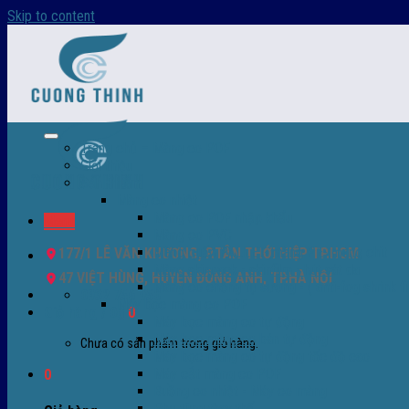
Skip to content
Trang chủ – Màng co POF
Giới thiệu
Sản Phẩm
Màng co nhiệt
Màng co POF nhập khẩu
Menu
Màng co PVC
Màng quấn PALLET- màng PE- màng chit
177/1 LÊ VĂN KHƯƠNG, P.TÂN THỚI HIỆP TP.HCM
Màng skinpack - skinfilm - hút sát da
47 VIỆT HÙNG, HUYỆN ĐÔNG ANH, TP.HÀ NỘI
Màng co chống tụ sương - ( anti-fog shrink fi
0932 756 950
Máy bọc màng co POF
Giỏ hàng /
0
₫
0
Máy bọc màng co tự động
Máy bọc màng co bán tự động
Chưa có sản phẩm trong giỏ hàng.
Máy bọc màng co tự động tốc độ cao
Máy cắt màng co POF
0
Buồng co nhiệt - Máy co màng
Phụ tùng thay thế