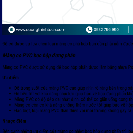
Để có được sự lựa chọn loại màng co phù hợp bạn cần phải nắm được 
Màng co PVC bọc hộp đựng phấn
Màng co PVC được sử dụng để bọc hộp phấn được làm bằng nhựa Poly 
Ưu điểm
Độ trong suốt của màng PVC cao giúp nhìn rõ ràng bên trong s
Độ bền tốt với khả năng chịu lực giúp bảo vệ hộp đựng phẩn khỏ
Màng PVC có độ dẻo dai nhất định, có thể co giãn uống cong th
Màng co còn có khả năng chống thấm nước tốt giúp bảo vệ hộp 
Đặc biệt, loại màng PVC thân thiện với môi trường không gây ra 
Nhược điểm
Bên cạnh những ưu điểm của màng co nhiệt bọc hộp đựng phấn thì loạ