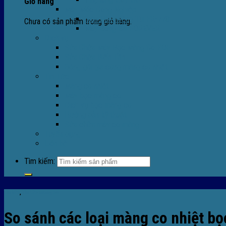
Giỏ hàng
Máy Móc Công Nghiệp
Máy Hàn Miệng Túi FR-770
Chưa có sản phẩm trong giỏ hàng.
Máy Đóng Đai FOREVER
Dịch vụ
Sửa Chữa Máy Bọc Màng Co POF
Sửa Chữa Biến Tần
Đóng gói gia công màng co nhiệt
Tin Tức
Màng co nhiệt
Máy bọc màng co
Dich vụ bọc màng co
Hướng dẫn kỹ thuật
Sửa chữa máy co màng
Tuyển dụng
Liên hệ
Tìm kiếm:
Tin tức
,
Tin tức màng co
So sánh các loại màng co nhiệt bọ