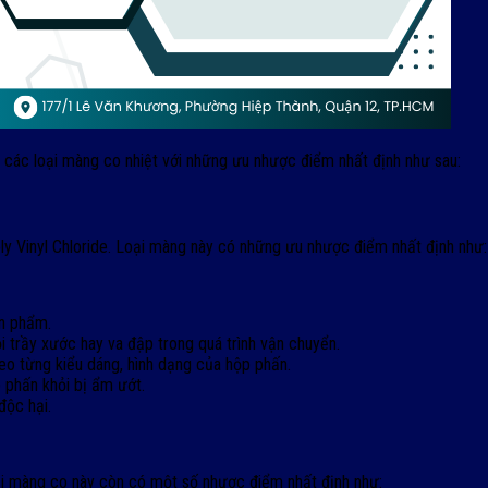
các loại màng co nhiệt với những ưu nhược điểm nhất định như sau:
Vinyl Chloride. Loại màng này có những ưu nhược điểm nhất định như:
ản phẩm.
i trầy xước hay va đập trong quá trình vận chuyển.
eo từng kiểu dáng, hình dạng của hộp phấn.
phấn khỏi bị ẩm ướt.
độc hại.
i màng co này còn có một số nhược điểm nhất định như: