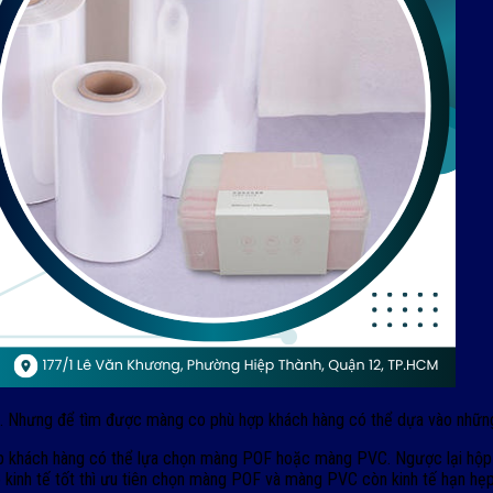
u. Nhưng để tìm được màng co phù hợp khách hàng có thể dựa vào những 
 khách hàng có thể lựa chọn màng POF hoặc màng PVC. Ngược lại hộp p
 kinh tế tốt thì ưu tiên chọn màng POF và màng PVC còn kinh tế hạn h