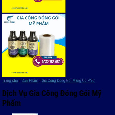
Trang chủ
/
Sản Phẩm
/
Gia Công Đóng Gói Màng Co PVC
Dịch Vụ Gia Công Đóng Gói Mỹ
Phẩm