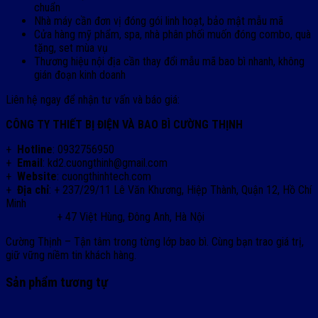
chuẩn
Nhà máy cần đơn vị đóng gói linh hoạt, bảo mật mẫu mã
Cửa hàng mỹ phẩm, spa, nhà phân phối muốn đóng combo, quà
tặng, set mùa vụ
Thương hiệu nội địa cần thay đổi mẫu mã bao bì nhanh, không
gián đoạn kinh doanh
Liên hệ ngay để nhận tư vấn và báo giá:
CÔNG TY THIẾT BỊ ĐIỆN VÀ BAO BÌ CƯỜNG THỊNH
+
Hotline
: 0932756950
+
Email
: kd2.cuongthinh@gmail.com
+
Website
: cuongthinhtech.com
+
Địa chỉ
: + 237/29/11 Lê Văn Khương, Hiệp Thành, Quận 12, Hồ Chí
Minh
+ 47 Việt Hùng, Đông Anh, Hà Nội
Cường Thịnh – Tận tâm trong từng lớp bao bì. Cùng bạn trao giá trị,
giữ vững niềm tin khách hàng.
Sản phẩm tương tự