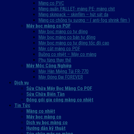
Màng co PVC
Màng quấn PALLET- màng PE- màng chit
Màng skinpack – skinfilm – hút sát da
Màng co chống tụ sương – ( anti-fog shrink film )
Máy bọc màng co POF
Máy bọc màng co tự động
Máy bọc màng co bán tự động
Máy bọc màng co tự động tốc độ cao
Máy cắt màng co POF
Buồng co nhiệt – Máy co màng
Phụ tùng thay thế
Máy Móc Công Nghiệp
Máy Hàn Miệng Túi FR-770
Máy Đóng Đai FOREVER
Dịch vụ
Sửa Chữa Máy Bọc Màng Co POF
Sửa Chữa Biến Tần
Đóng gói gia công màng co nhiệt
Tin Tức
Màng co nhiệt
Máy bọc màng co
Dich vụ bọc màng co
Hướng dẫn kỹ thuật
Sửa chữa máy co màng