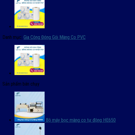
Danh mục:
Gia Công Đóng Gói Màng Co PVC
Sản phẩm bán chạy
Bộ máy bọc màng co tự động HE650