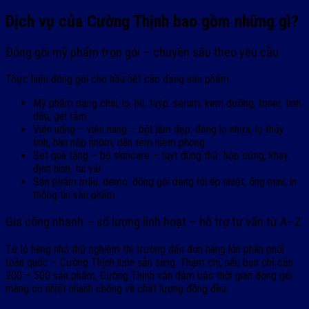
Dịch vụ của Cường Thịnh bao gồm những gì?
Đóng gói mỹ phẩm trọn gói – chuyên sâu theo yêu cầu
Thực hiện đóng gói cho hầu hết các dạng sản phẩm:
Mỹ phẩm dạng chai, lọ, hũ, tuýp: serum, kem dưỡng, toner, tinh
dầu, gel tắm…
Viên uống – viên nang – bột làm đẹp: đóng lọ nhựa, lọ thủy
tinh, hàn nắp nhôm, dán tem niêm phong
Set quà tặng – bộ skincare – tuyt dùng thử: hộp cứng, khay
định hình, túi vải
Sản phẩm mẫu, demo: đóng gói dạng túi ép nhiệt, ống mini, in
thông tin sản phẩm
Gia công nhanh – số lượng linh hoạt – hỗ trợ tư vấn từ A–Z
Từ lô hàng nhỏ thử nghiệm thị trường đến đơn hàng lớn phân phối
toàn quốc – Cường Thịnh luôn sẵn sàng. Thậm chí, nếu bạn chỉ cần
200 – 500 sản phẩm, Cường Thịnh vẫn đảm bảo thời gian đóng gói
màng co nhiệt nhanh chóng và chất lượng đồng đều.