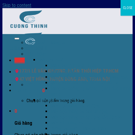
Skip to content
CLOSE
Trang chủ – Màng co POF
Giới thiệu
Sản Phẩm
Màng co nhiệt
Menu
Màng co POF nhập khẩu
177/1 LÊ VĂN KHƯƠNG, P.TÂN THỚI HIỆP TP.HCM
Màng co PVC
Màng quấn PALLET- màng PE- màng chit
47 VIỆT HÙNG, HUYỆN ĐÔNG ANH, TP.HÀ NỘI
Màng skinpack - skinfilm - hút sát da
0932 756 950
Màng co chống tụ sương - ( anti-fog shrink
Giỏ hàng /
0
₫
0
film )
Máy bọc màng co POF
Chưa có sản phẩm trong giỏ hàng.
Máy bọc màng co tự động
0
Máy bọc màng co bán tự động
Máy bọc màng co tự động tốc độ cao
Máy cắt màng co POF
Giỏ hàng
Buồng co nhiệt - Máy co màng
Phụ tùng thay thế