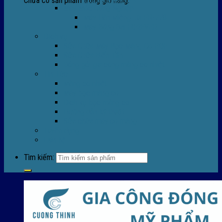
Chưa có sản phẩm trong giỏ hàng.
Máy Móc Công Nghiệp
Máy Hàn Miệng Túi FR-770
Máy Đóng Đai FOREVER
Dịch vụ
Sửa Chữa Máy Bọc Màng Co POF
Sửa Chữa Biến Tần
Đóng gói gia công màng co nhiệt
Tin Tức
Màng co nhiệt
Máy bọc màng co
Dich vụ bọc màng co
Hướng dẫn kỹ thuật
Sửa chữa máy co màng
Tuyển dụng
Liên hệ
Tìm kiếm: