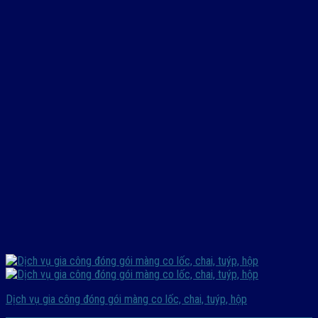
Dịch vụ gia công đóng gói màng co lốc, chai, tuýp, hộp