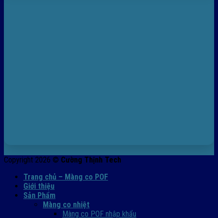
Copyright 2026 ©
Cường Thịnh Tech
Trang chủ – Màng co POF
Giới thiệu
Sản Phẩm
Màng co nhiệt
Màng co POF nhập khẩu