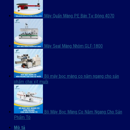
Máy Quấn Màng PE Bán Tự Động 4070
Máy Seal Màng Nhôm GLF-1800
Bộ máy bọc màng co nằm ngang cho sản
phẩm chai xịt muỗi
Bộ Máy Bọc Màng Co Nằm Ngang Cho Sản
Phẩm Tô
Mô tả