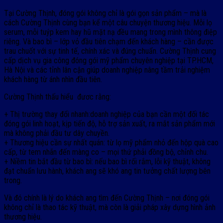
Tại Cường Thịnh, đóng gói không chỉ là gói gọn sản phẩm – mà là
cách Cường Thịnh cùng bạn kể một câu chuyện thương hiệu.
Mỗi lọ
serum, mỗi tuýp kem hay hũ mặt nạ đều mang trong mình thông điệp
riêng. Và bao bì – lớp vỏ đầu tiên chạm đến khách hàng – cần được
trau chuốt với sự tinh tế, chính xác và đúng chuẩn.
Cường Thịnh cung
cấp dịch vụ gia công đóng gói mỹ phẩm chuyên nghiệp tại TP.HCM,
Hà Nội và các tỉnh lân cận giúp doanh nghiệp nâng tầm trải nghiệm
khách hàng từ ánh nhìn đầu tiên.
Cường Thịnh thấu hiểu đươc rằng:
+ Thị trường thay đổi nhanh:doanh nghiệp của bạn cần một đối tác
đóng gói linh hoạt, kịp tiến độ, hỗ trợ sản xuất, ra mắt sản phẩm mới
mà không phải đầu tư dây chuyền.
+ Thương hiệu cần sự nhất quán: từ lọ mỹ phẩm nhỏ đến hộp quà cao
cấp, từ tem nhãn đến màng co – mọi thứ phải đồng bộ, chỉnh chu.
+ Niềm tin bắt đầu từ bao bì: nếu bao bì rối rắm, lỗi kỹ thuật, không
đạt chuẩn lưu hành, khách ang sẽ khó ang tin tưởng chất lượng bên
trong.
Và đó chính là lý do khách ang tìm đến Cường Thịnh – nơi đóng gói
không chỉ là thao tác kỹ thuật, mà còn là giải pháp xây dựng hình ảnh
thương hiệu.