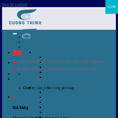
Skip to content
CLOSE
Trang chủ – Màng co POF
Giới thiệu
Sản Phẩm
Màng co nhiệt
Menu
Màng co POF nhập khẩu
177/1 LÊ VĂN KHƯƠNG, P.TÂN THỚI HIỆP TP.HCM
Màng co PVC
Màng quấn PALLET- màng PE- màng chit
47 VIỆT HÙNG, HUYỆN ĐÔNG ANH, TP.HÀ NỘI
Màng skinpack - skinfilm - hút sát da
0932 756 950
Màng co chống tụ sương - ( anti-fog shrink
Giỏ hàng /
0
₫
0
film )
Máy bọc màng co POF
Chưa có sản phẩm trong giỏ hàng.
Máy bọc màng co tự động
0
Máy bọc màng co bán tự động
Máy bọc màng co tự động tốc độ cao
Máy cắt màng co POF
Giỏ hàng
Buồng co nhiệt - Máy co màng
Phụ tùng thay thế