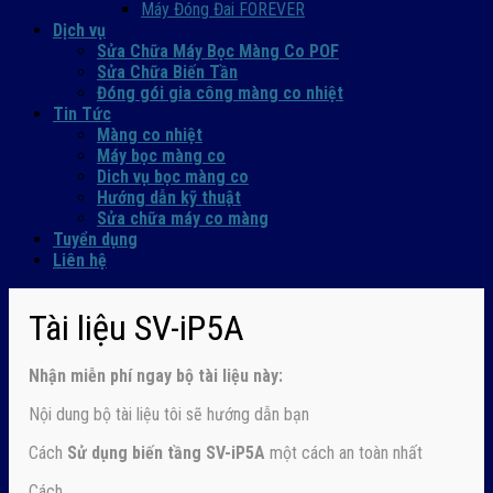
Máy Đóng Đai FOREVER
Dịch vụ
Sửa Chữa Máy Bọc Màng Co POF
Sửa Chữa Biến Tần
Đóng gói gia công màng co nhiệt
Tin Tức
Màng co nhiệt
Máy bọc màng co
Dich vụ bọc màng co
Hướng dẫn kỹ thuật
Sửa chữa máy co màng
Tuyển dụng
Liên hệ
Tài liệu SV-iP5A
Nhận
miễn phí ngay
bộ tài liệu này:
Nội dung bộ tài liệu tôi sẽ hướng dẫn bạn
Cách
Sử dụng biến tầng SV-iP5A
một cách an toàn nhất
Cách…..