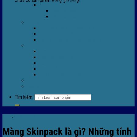
Chưa có sản phẩm trong giỏ hàng.
Máy Móc Công Nghiệp
Máy Hàn Miệng Túi FR-770
Máy Đóng Đai FOREVER
Dịch vụ
Sửa Chữa Máy Bọc Màng Co POF
Sửa Chữa Biến Tần
Đóng gói gia công màng co nhiệt
Tin Tức
Màng co nhiệt
Máy bọc màng co
Dich vụ bọc màng co
Hướng dẫn kỹ thuật
Sửa chữa máy co màng
Tuyển dụng
Liên hệ
Tìm kiếm:
Tin tức
,
Tin tức màng co
Màng Skinpack là gì? Những tính