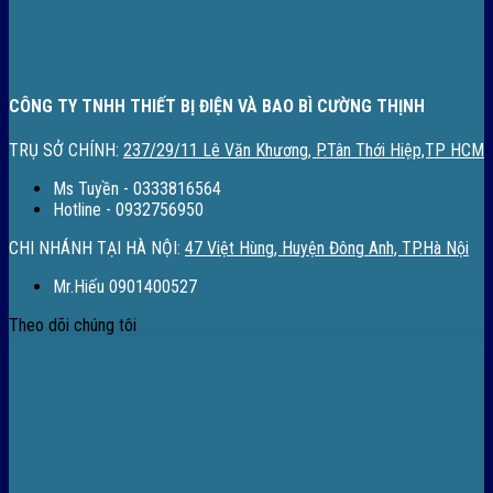
CÔNG TY TNHH THIẾT BỊ ĐIỆN VÀ BAO BÌ CƯỜNG THỊNH
TRỤ SỞ CHÍNH:
237/29/11 Lê Văn Khương, P.Tân Thới Hiệp,TP HCM
Ms Tuyền - 0333816564
Hotline - 0932756950
CHI NHÁNH TẠI HÀ NỘI:
47 Việt Hùng, Huyện Đông Anh, TP.Hà Nội
Mr.Hiếu 0901400527
Theo dõi chúng tôi