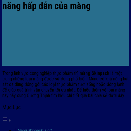
năng hấp dẫn của màng
Trong lĩnh vực công nghiệp thực phẩm thì
màng Skinpack
là một
trong những loại màng được sử dụng phổ biến. Màng có khả năng hút
sát da dùng đóng gói các loại thực phẩm tươi sống hoặc đông lạnh
để giúp quá trình vận chuyển tối ưu nhất. Để hiểu thêm về loại màng
này hãy cùng Cường Thịnh tìm hiểu chi tiết qua bài chia sẻ dưới đây.
Mục Lục
Màng Skinpack là gì?