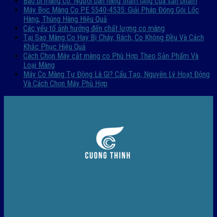
Bao bì màng co: Người bán hàng thầm lặng của sản phẩm
Máy Bọc Màng Co PE 5540-4535: Giải Pháp Đóng Gói Lốc
Hàng, Thùng Hàng Hiệu Quả
Các yếu tố ảnh hưởng đến chất lượng co màng
Tại Sao Màng Co Hay Bị Cháy, Rách, Co Không Đều Và Cách
Khắc Phục Hiệu Quả
Cách Chọn Máy cắt màng co Phù Hợp Theo Sản Phẩm Và
Loại Màng
Máy Co Màng Tự Động Là Gì? Cấu Tạo, Nguyên Lý Hoạt Động
Và Cách Chọn Máy Phù Hợp