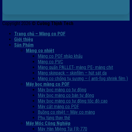
Copyright 2026 ©
Cường Thịnh Tech
Trang chủ – Màng co POF
Giới thiệu
Sản Phẩm
Màng co nhiệt
Màng co POF nhập khẩu
Màng co PVC
Màng quấn PALLET- màng PE- màng chit
Màng skinpack – skinfilm – hút sát da
Màng co chống tụ sương – ( anti-fog shrink film )
Máy bọc màng co POF
Máy bọc màng co tự động
Máy bọc màng co bán tự động
Máy bọc màng co tự động tốc độ cao
Máy cắt màng co POF
Buồng co nhiệt – Máy co màng
Phụ tùng thay thế
Máy Móc Công Nghiệp
Máy Hàn Miệng Túi FR-770