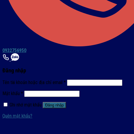
0932756950
Đăng nhập
Tên tài khoản hoặc địa chỉ email
*
Mật khẩu
*
Ghi nhớ mật khẩu
Đăng nhập
Quên mật khẩu?