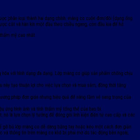
ược phân loại thành hai dạng chính: màng co cuộn đơn/đôi (dạng ống
được cắt và hàn kín một đầu theo chiều ngang, còn đầu kia để hở.
h thẩm mỹ cao nhất.
àng hóa với hình dạng đa dạng. Lớp màng co giúp sản phẩm chống chịu
 này tạo thuận lợi cho việc lựa chọn và mua sắm, đồng thời tăng
phương pháp đơn giản nhưng hiệu quả để nâng tầm vẻ sang trọng của
 ứng hình ảnh và tính thẩm mỹ tổng thể của bao bì.
 nó là lựa chọn lý tưởng để đóng gói linh kiện điện tử cao cấp và các
hể gỡ bỏ lớp màng co dễ dàng bằng tay hoặc kéo một cách đơn giản.
 và thông tin trên màng co khó bị phai mờ do tác động bên ngoài,