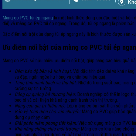
Màng co PVC túi ép ngang
là một hình thức đóng gói đặc biệt và tiện
dài) và màng co PVC túi ép ngang. Trong đó, túi ép ngang là phiên bản 
Đặc điểm nổi trội của dạng túi ép ngang này là kích thước được sản 
Ưu điểm nổi bật của màng co PVC túi ép nga
Màng co PVC sở hữu nhiều ưu điểm nổi bật, giúp nâng cao hiệu quả bảo
Đảm bảo độ bền và linh hoạt:
Với đặc tính dẻo dai và khả năng 
va đập, ngăn ngừa hư hỏng và chắn bụi hiệu quả.
Tăng tính minh bạch và thu hút:
Nhờ độ trong suốt cao, màng co
cường sự tin tưởng.
Công cụ quảng bá thương hiệu:
Doanh nghiệp có thể in logo th
bao bì và cải thiện khả năng cạnh tranh trên thị trường.
Nâng cao giá trị thẩm mỹ:
Lớp màng co ôm sát thân sản phẩm, t
Bảo vệ toàn diện cho vận chuyển:
Màng co PVC giúp bảo quản hà
dụng cụ nhạy cảm.
Giải pháp niêm phong tiết kiệm:
Việc sử dụng màng co PVC làm 
Khả năng chống chịu môi trường:
Màng co có khả năng chống th
giúp sản phẩm giữ được vẻ bắt mắt trong suốt thời gian trưng bà