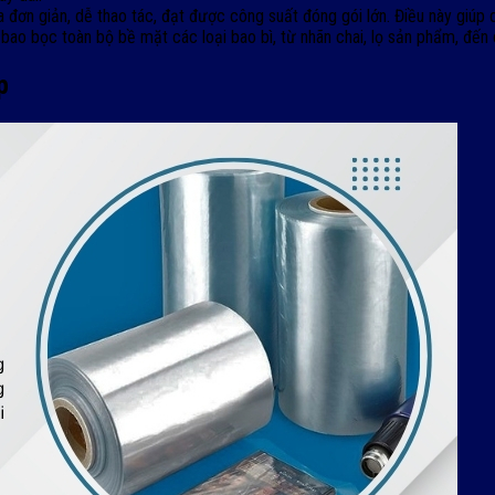
 đơn giản, dễ thao tác, đạt được công suất đóng gói lớn. Điều này giúp d
bao bọc toàn bộ bề mặt các loại bao bì, từ nhãn chai, lọ sản phẩm, đến
p