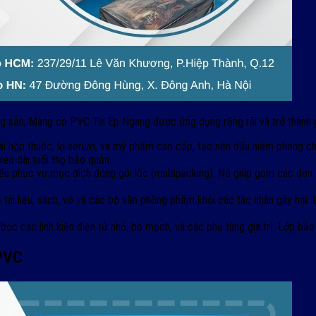
công sẵn, Màng co PVC Túi Ép Ngang được ứng dụng rộng rãi và trở thành 
hộp thuốc, lọ serum, và mỹ phẩm cao cấp, tạo nên dấu niêm phong ch
kéo dài tuổi thọ bảo quản.
 phục vụ mục đích đóng gói lốc (multipacking). Nó giúp gom các đơn vị
i liệu, sách, vở và các bộ văn phòng phẩm khỏi các tác nhân gây hại.
 bọc các linh kiện điện tử nhỏ, bo mạch, và các phụ tùng giá trị. Lớp b
 PVC