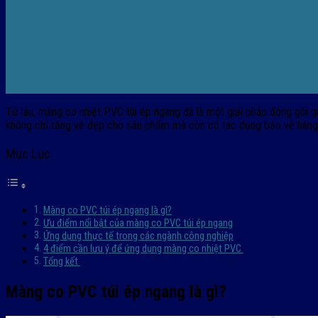
Từ lâu, màng co nhiệt PVC túi ép ngang đã là một giải pháp đóng gói q
không chỉ tăng vẻ đẹp cho sản phẩm mà còn có tác dụng bảo vệ hàng hó
Mục Lục
Màng co PVC túi ép ngang là gì?
Ưu điểm nổi bật của màng co PVC túi ép ngang
Ứng dụng thực tế trong các ngành công nghiệp
4 điểm cần lưu ý để ứng dụng màng co nhiệt PVC
Tổng kết
Màng co PVC túi ép ngang là gì?