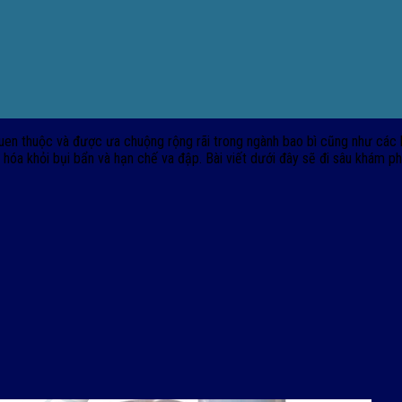
uen thuộc và được ưa chuộng rộng rãi trong ngành bao bì cũng như các lĩ
a khỏi bụi bẩn và hạn chế va đập. Bài viết dưới đây sẽ đi sâu khám phá