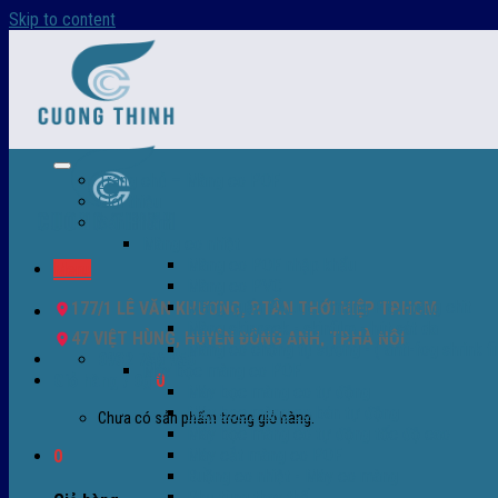
Skip to content
Trang chủ – Màng co POF
Giới thiệu
Sản Phẩm
Màng co nhiệt
Màng co POF nhập khẩu
Menu
Màng co PVC
Màng quấn PALLET- màng PE- màng chit
177/1 LÊ VĂN KHƯƠNG, P.TÂN THỚI HIỆP TP.HCM
Màng skinpack - skinfilm - hút sát da
47 VIỆT HÙNG, HUYỆN ĐÔNG ANH, TP.HÀ NỘI
Màng co chống tụ sương - ( anti-fog shrink fi
0932 756 950
Máy bọc màng co POF
Giỏ hàng /
0
₫
0
Máy bọc màng co tự động
Máy bọc màng co bán tự động
Chưa có sản phẩm trong giỏ hàng.
Máy bọc màng co tự động tốc độ cao
Máy cắt màng co POF
0
Buồng co nhiệt - Máy co màng
Phụ tùng thay thế