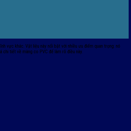
nh vực khác. Vật liệu này nổi bật với nhiều ưu điểm quan trọng: nó
 chi tiết về màng co PVC để làm rõ điều này.