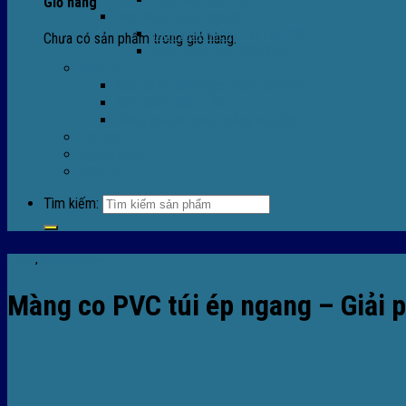
Giỏ hàng
Máy Móc Công Nghiệp
Máy Hàn Miệng Túi FR-770
Chưa có sản phẩm trong giỏ hàng.
Máy Đóng Đai FOREVER
Dịch vụ
Sửa Chữa Máy Bọc Màng Co POF
Sửa Chữa Biến Tần
Đóng gói gia công màng co nhiệt
Tin tức
Tuyển dụng
Liên hệ
Tìm kiếm:
Tin tức
,
Tin tức màng co
Màng co PVC túi ép ngang – Giải p