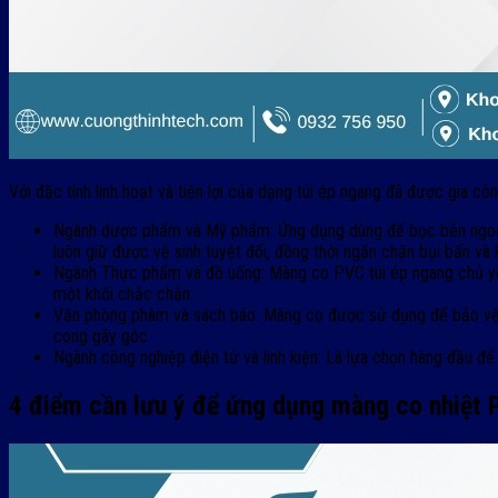
Với đặc tính linh hoạt và tiện lợi của dạng túi ép ngang đã được gia 
Ngành dược phẩm và Mỹ phẩm: Ứng dụng dùng để bọc bên ngoài 
luôn giữ được vệ sinh tuyệt đối, đồng thời ngăn chặn bụi bẩn và 
Ngành Thực phẩm và đồ uống: Màng co PVC túi ép ngang chủ yếu
một khối chắc chắn.
Văn phòng phàm và sách báo: Màng co được sử dụng để bảo vệ tà
cong gãy góc.
Ngành công nghiệp điện tử và linh kiện: Là lựa chọn hàng đầu để
4 điểm cần lưu ý để ứng dụng màng co nhiệt