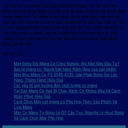
Tại một khu vực phát triển năng động như Quận Tây Hồ, việc tìm
kiếm một giải pháp đóng gói hiệu quả, an toàn và thẩm mỹ là rất quan
trọng. Màng co POF chính là lựa chọn tối ưu, đáp ứng hoàn hảo nhu
cầu của các cá nhân và cơ sở kinh doanh nhỏ lẻ. Nếu bạn cần tư vấn
về loại màng phù hợp, muốn nhận báo giá, thử mẫu, hoặc tìm hiểu về
các dòng máy co nhiệt, hãy để lại bình luận hoặc liên hệ trực tiếp.
Chúng tôi luôn sẵn sàng hỗ trợ tận tình để bạn có được giải pháp
đóng gói tốt nhất.
Bài viết mới
Máy Đóng Gói Màng Co Công Nghiệp: Khi Nào Nên Đầu Tư?
Bao bì màng co: Người bán hàng thầm lặng của sản phẩm
Máy Bọc Màng Co PE 5540-4535: Giải Pháp Đóng Gói Lốc
Hàng, Thùng Hàng Hiệu Quả
Các yếu tố ảnh hưởng đến chất lượng co màng
Tại Sao Màng Co Hay Bị Cháy, Rách, Co Không Đều Và Cách
Khắc Phục Hiệu Quả
Cách Chọn Máy cắt màng co Phù Hợp Theo Sản Phẩm Và
Loại Màng
Máy Co Màng Tự Động Là Gì? Cấu Tạo, Nguyên Lý Hoạt Động
Và Cách Chọn Máy Phù Hợp