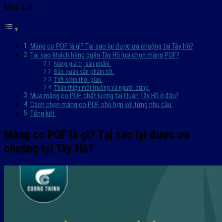
Mục Lục
Màng co POF là gì? Tại sao lại được ưa chuộng tại Tây Hồ?
Tại sao khách hàng quận Tây Hồ lựa chọn màng POF?
Nâng giá trị sản phẩm
Bảo quản sản phẩm tốt
Tiết kiệm thời gian
Thân thiện môi trường và người dùng
Mua màng co POF chất lượng tại Quận Tây Hồ ở đâu?
Cách chọn màng co POF phù hợp với từng nhu cầu
Tổng kết
Màng co POF là gì? Tại sao lại được ưa
chuộng tại Tây Hồ?