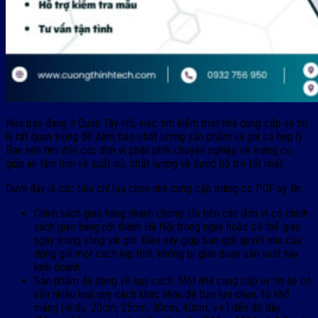
Nếu bạn đang ở Quận Tây Hồ, việc tìm kiếm một nhà cung cấp uy tín
là rất quan trọng để đảm bảo chất lượng sản phẩm và giá cả hợp lý.
Bạn nên tìm đến các đơn vị phân phối chuyên nghiệp về màng co,
giúp an tâm hơn về xuất xứ, chất lượng và được hỗ trợ tốt nhất:
Dưới đây là các tiêu chí lựa chọn nhà cung cấp màng co POF uy tín:
Chính sách giao hàng nhanh chóng: Ưu tiên các đơn vị có chính
sách giao hàng nội thành Hà Nội trong ngày hoặc có thể giao
ngay trong vòng vài giờ. Điều này giúp bạn giải quyết nhu cầu
đóng gói một cách kịp thời, không bị gián đoạn sản xuất hay
kinh doanh.
Sản phẩm đa dạng về quy cách: Một nhà cung cấp uy tín sẽ có
sẵn nhiều loại quy cách khác nhau để bạn lựa chọn, từ khổ
màng (ví dụ: 20cm, 25cm, 30cm, 40cm, v.v.) đến độ dày