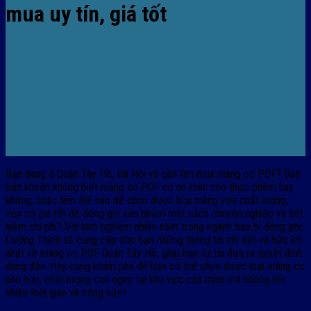
mua uy tín, giá tốt
Bạn đang ở Quận Tây Hồ, Hà Nội và cần tìm mua màng co POF? Bạn
băn khoăn không biết màng co POF có an toàn cho thực phẩm hay
không, hoặc làm thế nào để chọn được loại màng vừa chất lượng,
vừa có giá tốt để đóng gói sản phẩm một cách chuyên nghiệp và tiết
kiệm chi phí? Với kinh nghiệm nhiều năm trong ngành bao bì đóng gói,
Cường Thịnh sẽ cung cấp cho bạn những thông tin chi tiết và hữu ích
nhất về màng co POF Quận Tây Hồ, giúp bạn tự tin đưa ra quyết định
đúng đắn. Hãy cùng khám phá để bạn có thể chọn được loại màng co
phù hợp, chất lượng cao ngay tại khu vực của mình mà không tốn
nhiều thời gian và công sức!