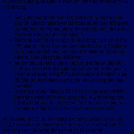
khu vực như Quảng An, Xuân La, Nhật Tân, hay Thụy Khuê (Quận Tây
Hồ) tin dùng:
Mỏng, nhẹ nhưng bền chắc: Màng POF có độ dày tối thiểu,
giúp tiết kiệm chi phí mà vẫn đảm bảo độ bền cao. Màng dẻo
dai, khó rách, bảo vệ sản phẩm tối ưu khỏi bụi bẩn, ẩm mốc và
trầy xước trong quá trình vận chuyển.
Thẩm mỹ cao: Với độ trong suốt và độ bóng vượt trội, màng
POF giúp tôn lên vẻ đẹp của sản phẩm bên trong. Sau khi co
nhiệt, màng ôm khít vào sản phẩm, tạo thành một lớp bao bì
căng mịn, chuyên nghiệp và bắt mắt.
An toàn cho sức khỏe: Đây là một trong những ưu điểm lớn
nhất của màng POF. Màng không chứa các chất độc hại như
chlorine (có trong màng PVC), hoàn toàn an toàn khi sử dụng
để đóng gói thực phẩm, dược phẩm và các sản phẩm nhạy
cảm khác.
Dễ dàng sử dụng: Màng co POF có thể dùng được với nhiều
loại máy co nhiệt khác nhau, từ các loại máy thủ công, máy
sấy nhiệt cầm tay cho các cơ sở nhỏ, đến các hệ thống máy
co màng tự động tốc độ cao cho sản xuất quy mô lớn.
Vì thế, màng co POF đã trở thành lựa chọn hàng đầu cho các cửa
hàng, cơ sở sản xuất, hay shop kinh doanh online tại Quận Tây Hồ,
giúp nâng cao chất lượng đóng gói và giá trị sản phẩm.