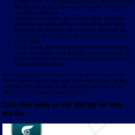
(15mic, 19mic, v.v.) và chiều dài cuộn (500m, 1000m). Điều này
đảm bảo bạn tìm được loại màng phù hợp nhất với sản phẩm
của mình, tránh lãng phí.
Hỗ trợ kiểm tra mẫu: Các đơn vị chuyên nghiệp thường sẵn
sàng cung cấp mẫu thử để bạn có thể kiểm tra chất lượng
màng trước khi quyết định mua số lượng lớn. Đây là một tiêu
chí quan trọng để bạn đánh giá độ trong, độ bền và khả năng
co của màng.
Tư vấn tận tình: Một nhà cung cấp tốt không chỉ bán hàng mà
còn tư vấn giải pháp. Họ sẽ lắng nghe nhu cầu của bạn, từ đó
gợi ý loại màng và máy móc phù hợp nhất, giúp bạn tối ưu hóa
chi phí và hiệu quả đóng gói.
Một trong những địa chỉ mà bạn có thể cân nhắc là Công ty TNHH
Thiết Bị Điện và Bao Bì Cường Thịnh, có chi nhánh tại số 47 đường
Việt Hùng, Huyện Đông Anh, Hà Nội, nơi có thể cung cấp các loại
màng co POF chất lượng và giao hàng tận nơi.
Cách chọn màng co POF phù hợp với từng
nhu cầu