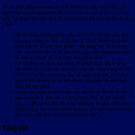
Để lựa chọn đúng loại màng co POF không chỉ giúp sản phẩm của
bạn trông chuyên nghiệp hơn mà còn tối ưu chi phí và đảm bảo hiệu
quả. Tùy thuộc vào mục đích sử dụng, bạn có thể tham khảo các gợi
ý sau:
Đối với đóng gói thực phẩm (như bánh kẹo, trái cây sấy): Bạn
nên chọn màng co POF có độ dày từ 15mic trở lên và đã được
kiểm định về an toàn thực phẩm. Loại màng này có độ trong
suốt cao, mềm dẻo và dễ dán mép, giúp niêm phong sản phẩm
kín đáo, giữ được độ tươi ngon và tránh bụi bẩn.
Đối với đóng gói sách, quà tặng, mỹ phẩm: Mục tiêu là tăng
tính thẩm mỹ và bảo vệ sản phẩm. Bạn nên dùng màng co POF
19mic để có hiệu ứng bóng đẹp và sang trọng hơn. Hãy chọn
loại có khổ lớn vừa đủ với kích thước sản phẩm để đảm bảo
đóng gói gọn gàng.
Đối với sản phẩm lưu kho hoặc vận chuyển xa: Độ bền là yếu tố
quan trọng nhất. Bạn nên sử dụng màng POF đa lớp với khả
năng co đều và độ bền cao. Loại màng này sẽ giúp chống rách,
chống thủng, bảo vệ sản phẩm khỏi bụi và nước một cách hiệu
quả trong suốt quá trình vận chuyển hay lưu trữ.
Tổng kết