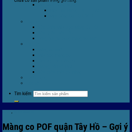
Chưa có sản phẩm trong giỏ hàng.
Máy Móc Công Nghiệp
Máy Hàn Miệng Túi FR-770
Máy Đóng Đai FOREVER
Dịch vụ
Sửa Chữa Máy Bọc Màng Co POF
Sửa Chữa Biến Tần
Đóng gói gia công màng co nhiệt
Tin Tức
Màng co nhiệt
Máy bọc màng co
Dich vụ bọc màng co
Hướng dẫn kỹ thuật
Sửa chữa máy co màng
Tuyển dụng
Liên hệ
Tìm kiếm:
Tin tức
,
Tin tức màng co
Màng co POF quận Tây Hồ – Gợi ý