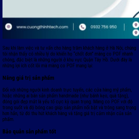
Sau khi làm việc và tư vấn cho hàng trăm khách hàng ở Hà Nội, chúng
tôi nhận thấy có nhiều lý do khiến họ “chốt đơn” màng co POF nhanh
chóng, đặc biệt là những người ở khu vực Quận Tây Hồ. Dưới đây là
những lợi ích cốt lõi mà màng co POF mang lại:
Nâng giá trị sản phẩm
Đối với những người kinh doanh trực tuyến, các cửa hàng mỹ phẩm,
hoặc những ai bán sản phẩm handmade (như bánh kẹo, quà tặng),
đóng gói đẹp mắt là yếu tố cực kỳ quan trọng. Màng co POF với độ
trong suốt và độ bóng cao giúp sản phẩm nổi bật và trông sang trọng
hơn hẳn, từ đó thu hút khách hàng và tăng giá trị cảm nhận của sản
phẩm.
Bảo quản sản phẩm tốt