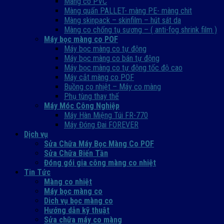
Màng co PVC
Màng quấn PALLET- màng PE- màng chit
Màng skinpack – skinfilm – hút sát da
Màng co chống tụ sương – ( anti-fog shrink film )
Máy bọc màng co POF
Máy bọc màng co tự động
Máy bọc màng co bán tự động
Máy bọc màng co tự động tốc độ cao
Máy cắt màng co POF
Buồng co nhiệt – Máy co màng
Phụ tùng thay thế
Máy Móc Công Nghiệp
Máy Hàn Miệng Túi FR-770
Máy Đóng Đai FOREVER
Dịch vụ
Sửa Chữa Máy Bọc Màng Co POF
Sửa Chữa Biến Tần
Đóng gói gia công màng co nhiệt
Tin Tức
Màng co nhiệt
Máy bọc màng co
Dich vụ bọc màng co
Hướng dẫn kỹ thuật
Sửa chữa máy co màng