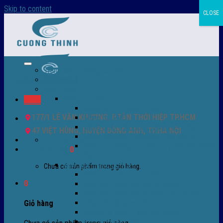
Skip to content
CLOSE
Trang chủ – Màng co POF
Giới thiệu
Sản Phẩm
Màng co nhiệt
Menu
Màng co POF nhập khẩu
177/1 LÊ VĂN KHƯƠNG, P.TÂN THỚI HIỆP TP.HCM
Màng co PVC
Màng quấn PALLET- màng PE- màng chit
47 VIỆT HÙNG, HUYỆN ĐÔNG ANH, TP.HÀ NỘI
Màng skinpack - skinfilm - hút sát da
0932 756 950
Màng co chống tụ sương - ( anti-fog shrink
Giỏ hàng /
0
₫
0
film )
Máy bọc màng co POF
Chưa có sản phẩm trong giỏ hàng.
Máy bọc màng co tự động
0
Máy bọc màng co bán tự động
Máy bọc màng co tự động tốc độ cao
Máy cắt màng co POF
Giỏ hàng
Buồng co nhiệt - Máy co màng
Phụ tùng thay thế