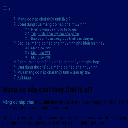
Màng co nắp chai thủy tinh là gì?
Công dụng của màng co nắp chai thủy tinh
Niêm phong và chống hàng giả
Tăng tính thẩm mỹ cho sản phẩm
Bảo vệ an toàn trong quá trình vận chuyển
Các loại màng co nắp chai thủy tinh phổ biến hiện nay
Màng co PVC
Màng co PET
Màng co POF
Cách lựa chọn màng co nắp chai thủy tinh phù hợp
Ứng dụng thực tế của màng co nắp chai thủy tinh
Mua màng co nắp chai thủy tinh ở đâu uy tín?
Kết luận
Màng co nắp chai thủy tinh là gì?
Màng co nắp chai
thủy tinh là một loại màng nhựa mỏng (thường làm từ
thành một lớp niêm phong chắc chắn.
Nguyên lý hoạt động của màng co dựa trên khả năng co rút nhiệt, giú
chai thủy tinh vừa tiện lợi, vừa đảm bảo tính thẩm mỹ cao.