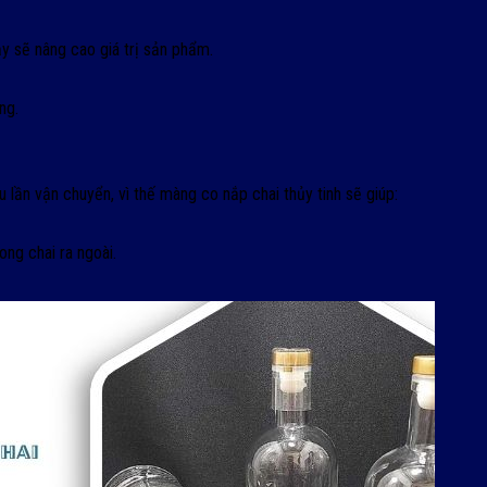
y sẽ nâng cao giá trị sản phẩm.
ng.
u lần vận chuyển, vì thế màng co nắp chai thủy tinh sẽ giúp:
ong chai ra ngoài.