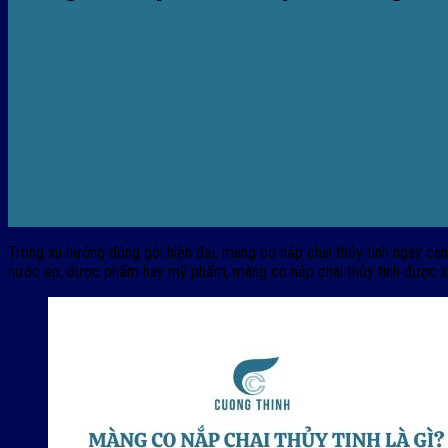
Trong xu hướng đóng gói hiện đại, màng co nắp chai thủy tinh ngày cà
nước ép, dược phẩm hay mỹ phẩm, màng co nắp chai thủy tinh được xem l