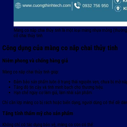
Màng co nắp chai thủy tinh là một loại màng nhựa mỏng (thườn
cổ chai thủy tinh
Công dụng của màng co nắp chai thủy tinh
Niêm phong và chống hàng giả
Màng co nắp chai thủy tinh giúp:
Đảm bảo sản phẩm luôn ở trạng thái nguyên vẹn, chưa bị mở nắp 
Tăng độ tin cậy và tính minh bạch cho thương hiệu.
Hạn chế nguy cơ làm giả, làm nhái sản phẩm.
Chỉ cần lớp màng co bị rách hoặc biến dạng, người dùng có thể dễ dà
Tăng tính thẩm mỹ cho sản phẩm
Không chỉ có tác dụng bảo vệ, màng co còn có thể: