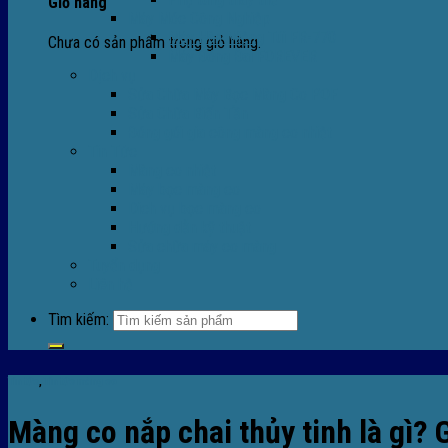
Giỏ hàng
Máy Móc Công Nghiệp
Máy Hàn Miệng Túi FR-770
Chưa có sản phẩm trong giỏ hàng.
Máy Đóng Đai FOREVER
Dịch vụ
Sửa Chữa Máy Bọc Màng Co POF
Sửa Chữa Biến Tần
Đóng gói gia công màng co nhiệt
Tin Tức
Màng co nhiệt
Máy bọc màng co
Dich vụ bọc màng co
Hướng dẫn kỹ thuật
Sửa chữa máy co màng
Tuyển dụng
Liên hệ
Tìm kiếm:
Tin tức
,
Tin tức màng co
Màng co nắp chai thủy tinh là gì? 