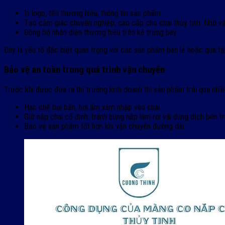
In logo, tên thương hiệu, thông tin sản phẩm.
Tạo cảm giác chuyên nghiệp, cao cấp cho chai thủy tinh. Nhờ vậ
Đồng bộ nhận diện thương hiệu trên kệ trưng bày.
Đây là yếu tố đặc biệt quan trọng với các sản phẩm bán lẻ hoặc quà tặ
Bảo vệ an toàn trong quá trình vận chuyển
Trước khi được đưa ra thị trường kinh doanh thì sản phẩm trải qua nhiề
Hạn chế bụi bẩn, hơi ẩm xâm nhập vào chai.
Giữ nắp chai cố định, tránh bung nắp làm rơi vãi dung dịch bên tr
Bảo vệ sản phẩm tốt hơn khi vận chuyển đường dài.