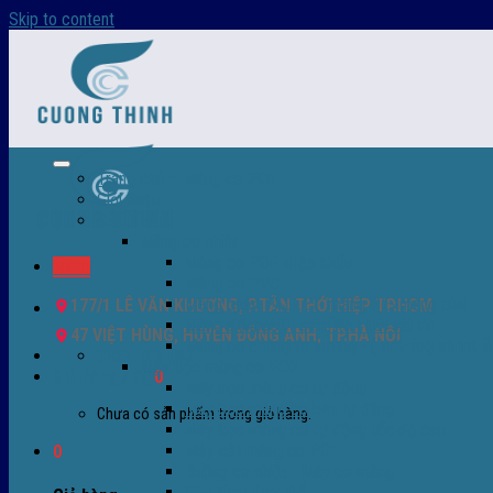
Skip to content
Trang chủ – Màng co POF
Giới thiệu
Sản Phẩm
Màng co nhiệt
Màng co POF nhập khẩu
Menu
Màng co PVC
Màng quấn PALLET- màng PE- màng chit
177/1 LÊ VĂN KHƯƠNG, P.TÂN THỚI HIỆP TP.HCM
Màng skinpack - skinfilm - hút sát da
47 VIỆT HÙNG, HUYỆN ĐÔNG ANH, TP.HÀ NỘI
Màng co chống tụ sương - ( anti-fog shrink fi
0932 756 950
Máy bọc màng co POF
Giỏ hàng /
0
₫
0
Máy bọc màng co tự động
Máy bọc màng co bán tự động
Chưa có sản phẩm trong giỏ hàng.
Máy bọc màng co tự động tốc độ cao
Máy cắt màng co POF
0
Buồng co nhiệt - Máy co màng
Phụ tùng thay thế