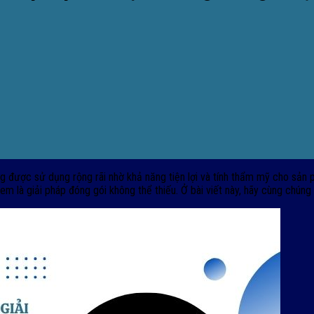
ng được sử dụng rộng rãi nhờ khả năng tiện lợi và tính thẩm mỹ cho sả
à giải pháp đóng gói không thể thiếu. Ở bài viết này, hãy cùng chúng t