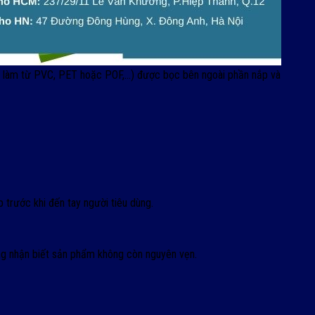
g làm từ PVC, PET hoặc POF,…) được bọc bên ngoài phần nắp và
trước khi đến tay người tiêu dùng.
ng nhận biết sản phẩm không còn nguyên vẹn.