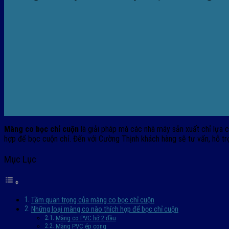
Màng co bọc chỉ cuộn
là giải pháp mà các nhà máy sản xuất chỉ lựa c
hợp để bọc cuộn chỉ. Đến với Cường Thịnh khách hàng sẽ tư vấn, hỗ tr
Mục Lục
Tầm quan trọng của màng co bọc chỉ cuộn
Những loại màng co nào thích hợp để bọc chỉ cuộn
Màng co PVC hở 2 đầu
Màng PVC ép cong