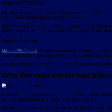
Màng co PVC hở 2 đầu
Đây là loại màng được sử dụng nhiều nhất tại các cơ sở sản xuất chỉ cu
cuộn chỉ mà khách hàng lựa chọn loại túi cho phù hợp.
Kiểu màng co này có thể sử dụng với các loại máy co màng khác nhau 
đem lại năng xuất đóng gói cao. Hơn thế nữa, màng co PVC còn rất an 
Màng PVC ép cong
Màng co PVC ép cong
là kiểu túi được ép bo tròn 1 đầu và đầu còn l
co này dạng ống dài quấn quanh lõi giấy có nhiều kích thước khác nhau
Ngoài ra, loại màng co này cũng có loại được cắt ra thành từng túi ri
Cường Thịnh chuyên phân phối màng co bọc ch
Để lựa chọn được những mẫu màng co bọc chỉ cuộn phù hợp khách hàng
sản phẩm chất lượng đa dạng với các loại màng co khác nhau.
Bên cạnh đó, tại Cường Thịnh luôn có sẵn đội ngũ nhân viên tư vấn gi