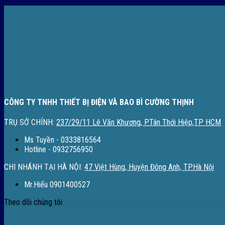
CÔNG TY TNHH THIẾT BỊ ĐIỆN VÀ BAO BÌ CƯỜNG THỊNH
TRỤ SỞ CHÍNH:
237/29/11 Lê Văn Khương, P.Tân Thới Hiệp,TP HCM
Ms Tuyền - 0333816564
Hotline - 0932756950
CHI NHÁNH TẠI HÀ NỘI:
47 Việt Hùng, Huyện Đông Anh, TP.Hà Nội
Mr.Hiếu 0901400527
Theo dõi chúng tôi