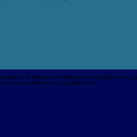
họn giúp bảo vệ những cuộn chỉ khỏi bụi bẩn và tác động môi trường. Tạ
ợ chọn mua sản phẩm chất lượng, giá thành tốt nhất.