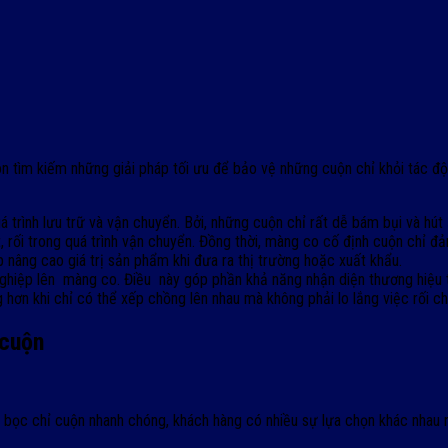
 tìm kiếm những giải pháp tối ưu để bảo vệ những cuộn chỉ khỏi tác động
 trình lưu trữ và vận chuyển. Bởi, những cuộn chỉ rất dễ bám bụi và hú
t, rối trong quá trình vận chuyển. Đồng thời, màng co cố định cuộn chỉ
nâng cao giá trị sản phẩm khi đưa ra thị trường hoặc xuất khẩu.
nghiệp lên màng co. Điều này góp phần khả năng nhận diện thương hiệu t
hơn khi chỉ có thể xếp chồng lên nhau mà không phải lo lắng việc rối ch
 cuộn
ể bọc chỉ cuộn nhanh chóng, khách hàng có nhiều sự lựa chọn khác nhau 