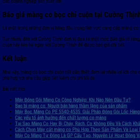
các doanh nghiệp sản xuất lớn.
Báo giá màng co bọc chỉ cuộn tại Cường Thịn
Là một trong những đơn vị hàng đầu trong lĩnh vực cung cấp màng co t
Tuy nhiên, đến với Cường Thịnh đơn vị đưa ra một mức báo giá rõ ràng,
cuộn hãy liên hệ ngay với Cường Thịnh để được báo giá chi tiết.
Kết luận
Như vậy, màng co bọc chỉ cuộn rất cần thiết đem lại nhiều lợi ích c
phù hợp với nhu cầu giúp tiết kiệm chi phí tối đa.
Bài viết mới
Máy Đóng Gói Màng Co Công Nghiệp: Khi Nào Nên Đầu Tư?
Bao bì màng co: Người bán hàng thầm lặng của sản phẩm
Máy Bọc Màng Co PE 5540-4535: Giải Pháp Đóng Gói Lốc Hàng
Các yếu tố ảnh hưởng đến chất lượng co màng
Tại Sao Màng Co Hay Bị Cháy, Rách, Co Không Đều Và Cách Kh
Cách Chọn Máy cắt màng co Phù Hợp Theo Sản Phẩm Và Loại
Máy Co Màng Tự Động Là Gì? Cấu Tạo, Nguyên Lý Hoạt Động 