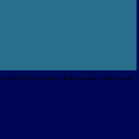
i Cường Thịnh đơn vị phân phối rất nhiều loại màng co khác nhau phù