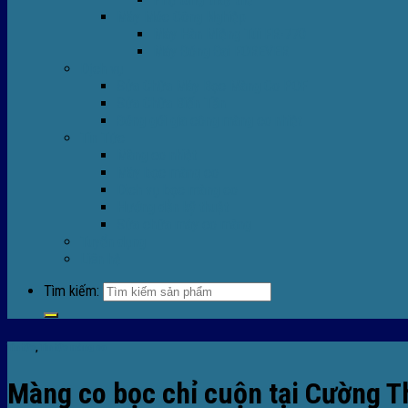
Máy Móc Công Nghiệp
Máy Hàn Miệng Túi FR-770
Máy Đóng Đai FOREVER
Dịch vụ
Sửa Chữa Máy Bọc Màng Co POF
Sửa Chữa Biến Tần
Đóng gói gia công màng co nhiệt
Tin Tức
Màng co nhiệt
Máy bọc màng co
Dich vụ bọc màng co
Hướng dẫn kỹ thuật
Sửa chữa máy co màng
Tuyển dụng
Liên hệ
Tìm kiếm:
Tin tức
,
Tin tức màng co
Màng co bọc chỉ cuộn tại Cường Th