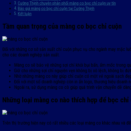
Cường Thịnh chuyên phân phối màng co bọc chỉ cuộn uy tín
Báo giá màng co bọc chỉ cuộn tại Cường Thịnh
Kết luận
Tầm quan trọng của màng co bọc chỉ cuộn
Đối với những cơ sở sản xuất chỉ cuộn phục vụ cho ngành may mặc luôn
cho các doanh nghiệp sản xuất.
Màng co sẽ bảo vệ những sợi chỉ khỏi bụi bẩn, ẩm mốc trong quá
Giữ cho những sợi chỉ nguyên vẹn không bị xô lệch, không bị đứ
Nhờ những màng co này giúp chỉ cuộn có một vẻ ngoài sạch đẹp 
Đối với một số doanh nghiệp còn in ấn logo, thương hiệu doanh 
Ngoài ra, sử dụng màng co cò giúp quá trình vận chuyển dễ dàng 
Những loại màng co nào thích hợp để bọc chỉ
Trên thị trường hiện nay có rất nhiều các loại màng co khác nhau và đ