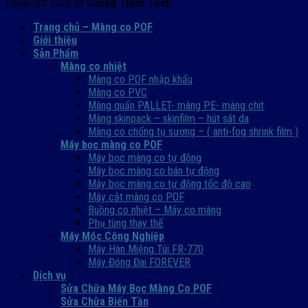
Copyright 2026 ©
Cường Thịnh Tech
Trang chủ – Màng co POF
Giới thiệu
Sản Phẩm
Màng co nhiệt
Màng co POF nhập khẩu
Màng co PVC
Màng quấn PALLET- màng PE- màng chit
Màng skinpack – skinfilm – hút sát da
Màng co chống tụ sương – ( anti-fog shrink film )
Máy bọc màng co POF
Máy bọc màng co tự động
Máy bọc màng co bán tự động
Máy bọc màng co tự động tốc độ cao
Máy cắt màng co POF
Buồng co nhiệt – Máy co màng
Phụ tùng thay thế
Máy Móc Công Nghiệp
Máy Hàn Miệng Túi FR-770
Máy Đóng Đai FOREVER
Dịch vụ
Sửa Chữa Máy Bọc Màng Co POF
Sửa Chữa Biến Tần