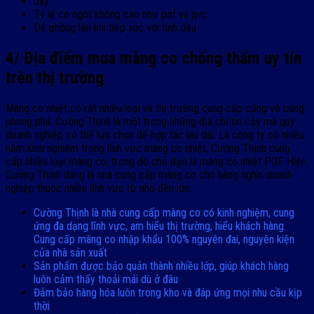
dày
Tỷ lệ co ngót không cao như pof và pvc
Dễ phồng lên khi tiếp xúc với tinh dầu
4/ Địa điểm mua màng co chống thấm uy tín
trên thị trường
Màng co nhiệt có rất nhiều loại và thị trường cung cấp cũng vô cùng
phong phú. Cường Thịnh là một trong những địa chỉ tin cậy mà quý
doanh nghiệp có thể lựa chọn để hợp tác lâu dài. Là công ty có nhiều
năm kinh nghiệm trong lĩnh vực màng co nhiệt, Cường Thịnh cung
cấp nhiều loại màng co, trong đó chủ đạo là màng co nhiệt POF. Hiện
Cường Thịnh đang là nhà cung cấp màng co cho hàng nghìn doanh
nghiệp thuộc nhiều lĩnh vực từ nhỏ đến lớn.
Cường Thịnh là nhà cung cấp màng co có kinh nghiệm, cung
ứng đa dạng lĩnh vực, am hiểu thị trường, hiểu khách hàng.
Cung cấp màng co nhập khẩu 100% nguyên đai, nguyên kiện
của nhà sản xuất
Sản phẩm được bảo quản thành nhiều lớp, giúp khách hàng
luôn cảm thấy thoải mái dù ở đâu
Đảm bảo hàng hóa luôn trong kho và đáp ứng mọi nhu cầu kịp
thời