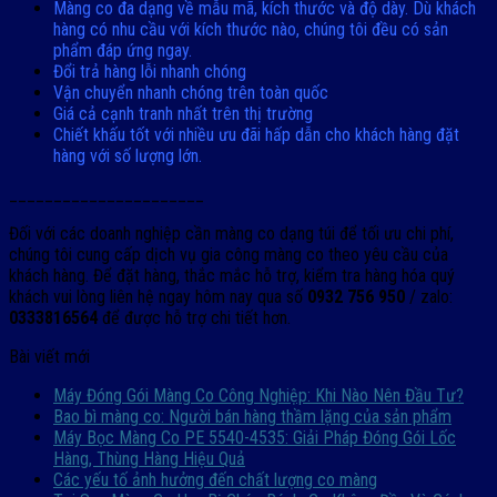
Màng co đa dạng về mẫu mã, kích thước và độ dày. Dù khách
hàng có nhu cầu với kích thước nào, chúng tôi đều có sản
phẩm đáp ứng ngay.
Đổi trả hàng lỗi nhanh chóng
Vận chuyển nhanh chóng trên toàn quốc
Giá cả cạnh tranh nhất trên thị trường
Chiết khấu tốt với nhiều ưu đãi hấp dẫn cho khách hàng đặt
hàng với số lượng lớn.
______________________
Đối với các doanh nghiệp cần màng co dạng túi để tối ưu chi phí,
chúng tôi cung cấp dịch vụ gia công màng co theo yêu cầu của
khách hàng. Để đặt hàng, thắc mắc hỗ trợ, kiểm tra hàng hóa quý
khách vui lòng liên hệ ngay hôm nay qua số
0932 756 950
/ zalo:
0333816564
để được hỗ trợ chi tiết hơn.
Bài viết mới
Máy Đóng Gói Màng Co Công Nghiệp: Khi Nào Nên Đầu Tư?
Bao bì màng co: Người bán hàng thầm lặng của sản phẩm
Máy Bọc Màng Co PE 5540-4535: Giải Pháp Đóng Gói Lốc
Hàng, Thùng Hàng Hiệu Quả
Các yếu tố ảnh hưởng đến chất lượng co màng