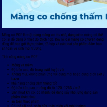
Màng co POF là một dạng màng co thu nhỏ, dạng nilon mỏng có thể
co lại dễ dàng ở nhiệt độ thích hợp. Đây là loại màng co chuyên dụng
dùng để bao gói thực phẩm, đồ hộp và các loại sản phẩm đảm bảo
an toàn vệ sinh môi trường.
Tính năng màng co POF:
Mỏng và mềm
Độ bền cao, độ trong suốt tuyệt vời
Không mùi, không phản ứng với dung môi hoặc dung dịch axit /
bazơ
khả năng chống đâm thủng tốt
Độ bền kéo cao, cường độ từ 120 -125N / m2
Linh hoạt khi co, co nhanh, dễ dàng sấy khô, ứng dụng sản
phẩm khác nhau
an toàn thực phẩm
Có thể tái chế, phân hủy, thân thiện với môi trường