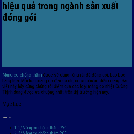
hiệu quả trong ngành sản xuất
đóng gói
Màng co chống thấm
được sử dụng rộng rãi để đóng gói, bao bọc
hàng hóa. Mỗi loại màng co đều có những ưu nhược điểm riêng. Bài
viết này hãy cùng chúng tôi điểm qua các loại màng co nhiệt Cường
Thịnh đang được ưa chuộng nhất trên thị trường hiện nay.
Mục Lục
1/ Màng co chống thấm PVC
2/ Màng co chống thấm POF