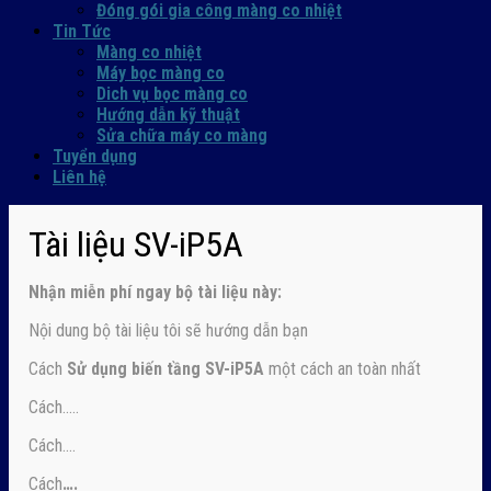
Đóng gói gia công màng co nhiệt
Tin Tức
Màng co nhiệt
Máy bọc màng co
Dich vụ bọc màng co
Hướng dẫn kỹ thuật
Sửa chữa máy co màng
Tuyển dụng
Liên hệ
Tài liệu SV-iP5A
Nhận
miễn phí ngay
bộ tài liệu này:
Nội dung bộ tài liệu tôi sẽ hướng dẫn bạn
Cách
Sử dụng biến tầng SV-iP5A
một cách an toàn nhất
Cách…..
Cách….
Cách
….