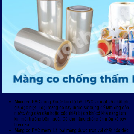
Màng co PVC cứng: Được làm từ bột PVC và một số chất phụ
gia đặc biệt. Loại màng co này được sử dụng để làm ống dẫn
nước, ống dẫn dầu hoặc các thiết bị cơ khí có khả năng làm
kín môi trường bên ngoài. Có khả năng chống ăn mòn và oxy
hóa cao.
Màng co PVC mềm: Là loại màng được trộn với chất hóa dẻo.