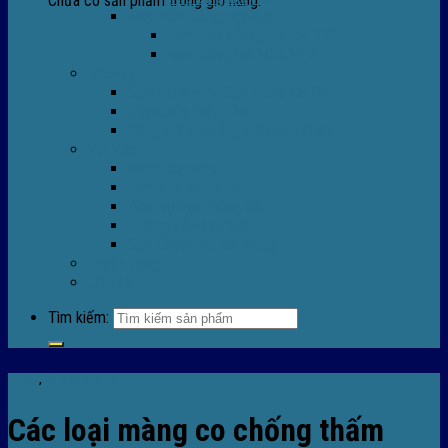
Chưa có sản phẩm trong giỏ hàng.
Máy Móc Công Nghiệp
Máy Hàn Miệng Túi FR-770
Máy Đóng Đai FOREVER
Dịch vụ
Sửa Chữa Máy Bọc Màng Co POF
Sửa Chữa Biến Tần
Đóng gói gia công màng co nhiệt
Tin Tức
Màng co nhiệt
Máy bọc màng co
Dich vụ bọc màng co
Hướng dẫn kỹ thuật
Sửa chữa máy co màng
Tuyển dụng
Liên hệ
Tìm kiếm:
Tin tức
,
Tin tức màng co
Các loại màng co chống thấm