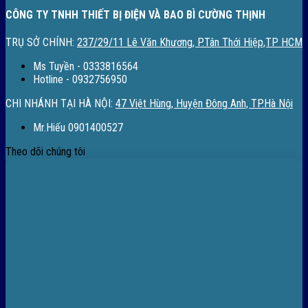
CÔNG TY TNHH THIẾT BỊ ĐIỆN VÀ BAO BÌ CƯỜNG THỊNH
TRỤ SỞ CHÍNH:
237/29/11 Lê Văn Khương, P.Tân Thới Hiệp,TP HCM
Ms Tuyền - 0333816564
Hotline - 0932756950
CHI NHÁNH TẠI HÀ NỘI:
47 Việt Hùng, Huyện Đông Anh, TP.Hà Nội
Mr.Hiếu 0901400527
Theo dõi chúng tôi