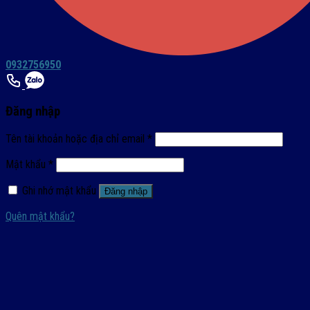
0932756950
Đăng nhập
Tên tài khoản hoặc địa chỉ email
*
Mật khẩu
*
Ghi nhớ mật khẩu
Đăng nhập
Quên mật khẩu?