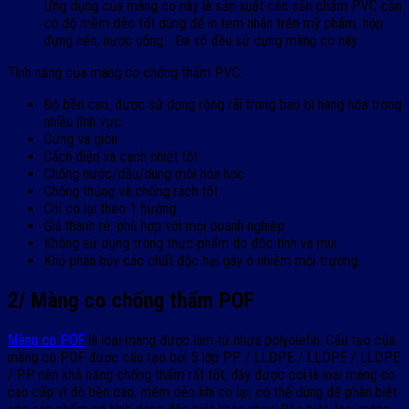
Ứng dụng của màng co này là sản xuất các sản phẩm PVC cần
có độ mềm dẻo tốt dùng để in tem nhãn trên mỹ phẩm, hộp
đựng nến, nước uống… Đa số đều sử dụng màng co này.
Tính năng của màng co chống thấm PVC:
Độ bền cao, được sử dụng rộng rãi trong bao bì hàng hóa trong
nhiều lĩnh vực
Cứng và giòn
Cách điện và cách nhiệt tốt
Chống nước/dầu/dung môi hóa học
Chống thủng và chống rách tốt
Chỉ co lại theo 1 hướng
Giá thành rẻ, phù hợp với mọi doanh nghiệp
Không sử dụng trong thực phẩm do độc tính và mùi
Khó phân hủy các chất độc hại gây ô nhiễm môi trường.
2/ Màng co chống thấm POF
Màng co POF
là loại màng được làm từ nhựa polyolefin. Cấu tạo của
màng co POF được cấu tạo bởi 5 lớp PP / LLDPE / LLDPE / LLDPE
/ PP nên khả năng chống thấm rất tốt, đây được coi là loại màng co
cao cấp vì độ bền cao, mềm dẻo khi co lại, có thể dùng để phân biệt