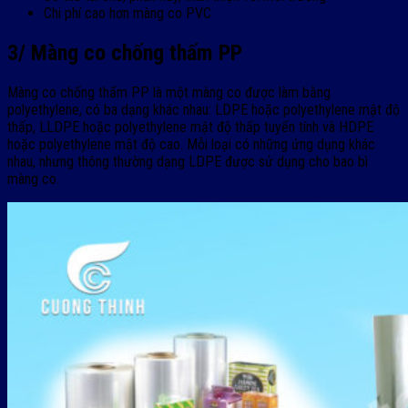
Chi phí cao hơn màng co PVC
3/ Màng co chống thấm PP
Màng co chống thấm PP là một màng co được làm bằng
polyethylene, có ba dạng khác nhau: LDPE hoặc polyethylene mật độ
thấp, LLDPE hoặc polyethylene mật độ thấp tuyến tính và HDPE
hoặc polyethylene mật độ cao. Mỗi loại có những ứng dụng khác
nhau, nhưng thông thường dạng LDPE được sử dụng cho bao bì
màng co.