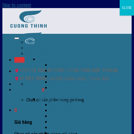
Skip to content
CLOSE
Trang chủ – Màng co POF
Giới thiệu
Sản Phẩm
Màng co nhiệt
Menu
Màng co POF nhập khẩu
177/1 LÊ VĂN KHƯƠNG, P.TÂN THỚI HIỆP TP.HCM
Màng co PVC
Màng quấn PALLET- màng PE- màng chit
47 VIỆT HÙNG, HUYỆN ĐÔNG ANH, TP.HÀ NỘI
Màng skinpack - skinfilm - hút sát da
0932 756 950
Màng co chống tụ sương - ( anti-fog shrink
Giỏ hàng /
0
₫
0
film )
Máy bọc màng co POF
Chưa có sản phẩm trong giỏ hàng.
Máy bọc màng co tự động
0
Máy bọc màng co bán tự động
Máy bọc màng co tự động tốc độ cao
Máy cắt màng co POF
Giỏ hàng
Buồng co nhiệt - Máy co màng
Phụ tùng thay thế