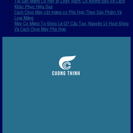
Tại Sao Màng Co Hay Bị Cháy, Rách, Co Không Đều Và Cách
Khắc Phục Hiệu Quả
Cách Chọn Máy cắt màng co Phù Hợp Theo Sản Phẩm Và
Loại Màng
Máy Co Màng Tự Động Là Gì? Cấu Tạo, Nguyên Lý Hoạt Động
Và Cách Chọn Máy Phù Hợp