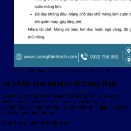
Bí kíp tránh mua phải màng co “thiếu mét”, kém chất lượng
Lợi ích khi chọn màng co từ Cường Thịnh
Là một trong những doanh nghiệp hàng đầu tại Việt Nam, Cường
Thịnh chuyên sản xuất bao bì và màng co với hơn 10 năm kinh
nghiệm. Chúng tôi cam kết cung cấp sản phẩm uy tín giúp khách hàng
tối ưu hóa quy trình đóng gói.
Chọn Cường Thịnh, bạn nhận được: