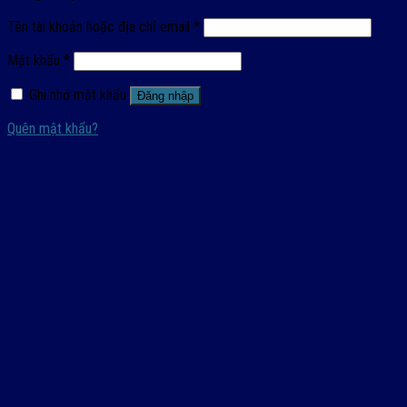
Tên tài khoản hoặc địa chỉ email
*
Mật khẩu
*
Ghi nhớ mật khẩu
Đăng nhập
Quên mật khẩu?