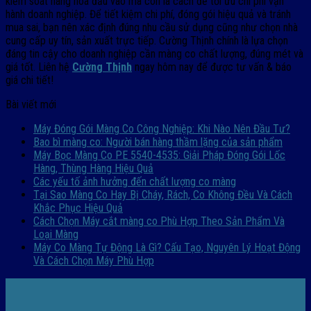
kiểm soát hàng hóa đầu vào mà còn là cách để tối ưu chi phí vận
hành doanh nghiệp. Để tiết kiệm chi phí, đóng gói hiệu quả và tránh
mua sai, bạn nên xác định đúng nhu cầu sử dụng cũng như chọn nhà
cung cấp uy tín, sản xuất trực tiếp. Cường Thịnh chính là lựa chọn
đáng tin cậy cho doanh nghiệp cần màng co chất lượng, đúng mét và
giá tốt. Liên hệ
Cường Thịnh
ngay hôm nay để được tư vấn & báo
giá chi tiết!
Bài viết mới
Máy Đóng Gói Màng Co Công Nghiệp: Khi Nào Nên Đầu Tư?
Bao bì màng co: Người bán hàng thầm lặng của sản phẩm
Máy Bọc Màng Co PE 5540-4535: Giải Pháp Đóng Gói Lốc
Hàng, Thùng Hàng Hiệu Quả
Các yếu tố ảnh hưởng đến chất lượng co màng
Tại Sao Màng Co Hay Bị Cháy, Rách, Co Không Đều Và Cách
Khắc Phục Hiệu Quả
Cách Chọn Máy cắt màng co Phù Hợp Theo Sản Phẩm Và
Loại Màng
Máy Co Màng Tự Động Là Gì? Cấu Tạo, Nguyên Lý Hoạt Động
Và Cách Chọn Máy Phù Hợp