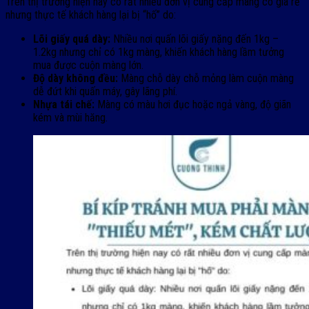
Trên thị trường hiện nay có rất nhiều đơn vị cung cấp màng co giá rẻ
nhưng thực tế khách hàng lại bị “hố” do:
Lõi giấy quá dày:
Nhiều nơi quấn lõi giấy nặng đến 1kg –
1.2kg nhưng chỉ có 1kg màng, khiến khách hàng lầm tưởng
mua được cuộn màng lớn.
Độ dày không đều:
Màng chỗ dày chỗ mỏng làm cuộn màng
dễ đứt khi quấn máy, gây lãng phí.
Nhựa tái chế:
Màng có màu hơi đục hoặc ngả vàng, độ giãn
kém và mùi hăng.