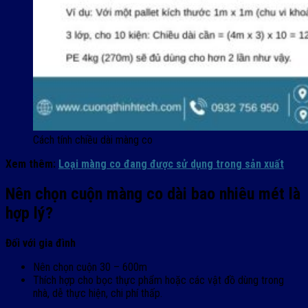
Cách tính chiều dài màng co
Xem thêm:
Loại màng co đang được sử dụng trong sản xuất
Nên chọn cuộn màng co dài bao nhiêu mét là
hợp lý?
Đối với gia đình
Nên chọn cuộn 30 – 600m
Thích hợp cho bọc thực phẩm hoặc các vật đồ dùng trong
nhà, dễ thực hiện, chi phí thấp.