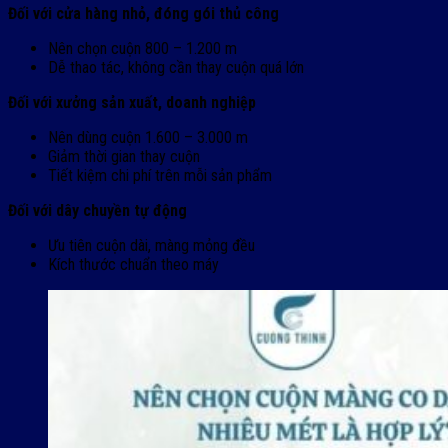
Đối với cửa hàng nhỏ, đóng gói thủ công
Nên chọn cuộn 800 – 1.200 m
Dễ thao tác, không cần thay cuộn quá lớn
Đối với xưởng sản xuất, doanh nghiệp
Nên dùng cuộn 1.600 – 3.000 m
Giảm thời gian thay cuộn
Tiết kiệm chi phí trên mỗi sản phẩm
Đối với dây chuyền tự động
Ưu tiên cuộn dài, màng mỏng đều
Kích thước chuẩn theo máy