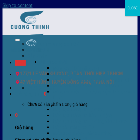
Skip to content
CLOSE
Trang chủ – Màng co POF
Giới thiệu
Sản Phẩm
Màng co nhiệt
Menu
Màng co POF nhập khẩu
177/1 LÊ VĂN KHƯƠNG, P.TÂN THỚI HIỆP TP.HCM
Màng co PVC
Màng quấn PALLET- màng PE- màng chit
47 VIỆT HÙNG, HUYỆN ĐÔNG ANH, TP.HÀ NỘI
Màng skinpack - skinfilm - hút sát da
0932 756 950
Màng co chống tụ sương - ( anti-fog shrink
Giỏ hàng /
0
₫
0
film )
Máy bọc màng co POF
Chưa có sản phẩm trong giỏ hàng.
Máy bọc màng co tự động
0
Máy bọc màng co bán tự động
Máy bọc màng co tự động tốc độ cao
Máy cắt màng co POF
Giỏ hàng
Buồng co nhiệt - Máy co màng
Phụ tùng thay thế