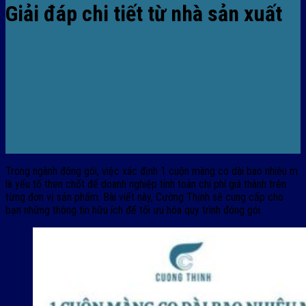
Giải đáp chi tiết từ nhà sản xuất
Trong ngành đóng gói, việc xác định 1 cuộn màng co dài bao nhiêu m
là yếu tố then chốt để doanh nghiệp tính toán chi phí giá thành trên
từng đơn vị sản phẩm. Bài viết này, Cường Thịnh sẽ cung cấp cho
bạn những thông tin hữu ích để tối ưu hóa quy trình đóng gói.