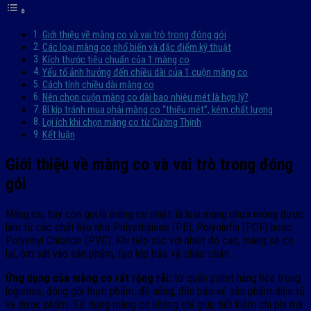
Giới thiệu về màng co và vai trò trong đóng gói
Các loại màng co phổ biến và đặc điểm kỹ thuật
Kích thước tiêu chuẩn của 1 màng co
Yếu tố ảnh hưởng đến chiều dài của 1 cuộn màng co
Cách tính chiều dài màng co
Nên chọn cuộn màng co dài bao nhiêu mét là hợp lý?
Bí kíp tránh mua phải màng co “thiếu mét”, kém chất lượng
Lợi ích khi chọn màng co từ Cường Thịnh
Kết luận
Giới thiệu về màng co và vai trò trong đóng
gói
Màng co, hay còn gọi là màng co nhiệt, là loại màng nhựa mỏng được
làm từ các chất liệu như Polyethylene (PE), Polyolefin (POF) hoặc
Polyvinyl Chloride (PVC). Khi tiếp xúc với nhiệt độ cao, màng sẽ co
lại, ôm sát vào sản phẩm, tạo lớp bảo vệ chắc chắn.
Ứng dụng của màng co rất rộng rãi:
từ quấn pallet hàng hóa trong
logistics, đóng gói thực phẩm, đồ uống, đến bảo vệ sản phẩm điện tử
và dược phẩm. Sử dụng màng co không chỉ giúp tiết kiệm chi phí mà