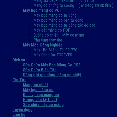
Màng skinpack – skinfilm – hút sát da
Màng co chống tụ sương – ( anti-fog shrink film )
Máy bọc màng co POF
Máy bọc màng co tự động
Máy bọc màng co bán tự động
Máy bọc màng co tự động tốc độ cao
Máy cắt màng co POF
Buồng co nhiệt – Máy co màng
Phụ tùng thay thế
Máy Móc Công Nghiệp
Máy Hàn Miệng Túi FR-770
Máy Đóng Đai FOREVER
Dịch vụ
Sửa Chữa Máy Bọc Màng Co POF
Sửa Chữa Biến Tần
Đóng gói gia công màng co nhiệt
Tin Tức
Màng co nhiệt
Máy bọc màng co
Dich vụ bọc màng co
Hướng dẫn kỹ thuật
Sửa chữa máy co màng
Tuyển dụng
Liên hệ