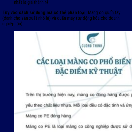
nhất là giá thành rẻ.
Tùy vào cách sử dụng mà có thể phân loại:
Màng co quấn tay
(dành cho sản xuất nhỏ lẻ) và quấn máy (tự động hóa cho doanh
nghiệp lớn).