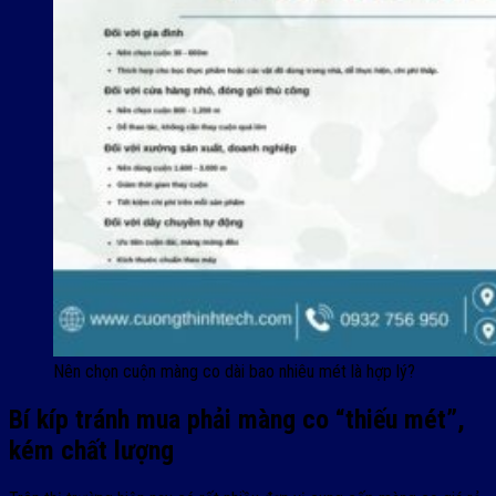
Nên chọn cuộn màng co dài bao nhiêu mét là hợp lý?
Bí kíp tránh mua phải màng co “thiếu mét”,
kém chất lượng