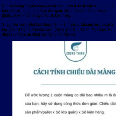
Để ước lượng 1 cuộn màng co dài bao nhiêu m là đủ cho nhu cầu của
bạn, hãy sử dụng công thức đơn giản: Chiều dài cần = (Chu vi sản
phẩm/pallet x Số lớp quấn) x Số kiện hàng.
Ví dụ:
Với một pallet kích thước 1m x 1m (chu vi khoảng 4m), quấn 3
lớp, cho 10 kiện: Chiều dài cần = (4m x 3) x 10 = 120m. Một cuộn PE
4kg (270m) sẽ đủ dùng cho hơn 2 lần như vậy.