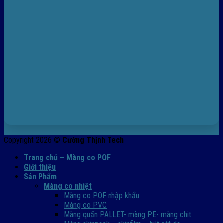
Copyright 2026 ©
Cường Thịnh Tech
Trang chủ – Màng co POF
Giới thiệu
Sản Phẩm
Màng co nhiệt
Màng co POF nhập khẩu
Màng co PVC
Màng quấn PALLET- màng PE- màng chit