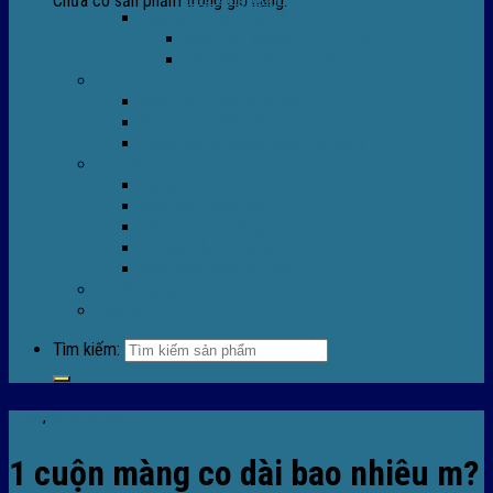
Chưa có sản phẩm trong giỏ hàng.
Máy Móc Công Nghiệp
Máy Hàn Miệng Túi FR-770
Máy Đóng Đai FOREVER
Dịch vụ
Sửa Chữa Máy Bọc Màng Co POF
Sửa Chữa Biến Tần
Đóng gói gia công màng co nhiệt
Tin Tức
Màng co nhiệt
Máy bọc màng co
Dich vụ bọc màng co
Hướng dẫn kỹ thuật
Sửa chữa máy co màng
Tuyển dụng
Liên hệ
Tìm kiếm:
Tin tức
,
Tin tức màng co
1 cuộn màng co dài bao nhiêu m?