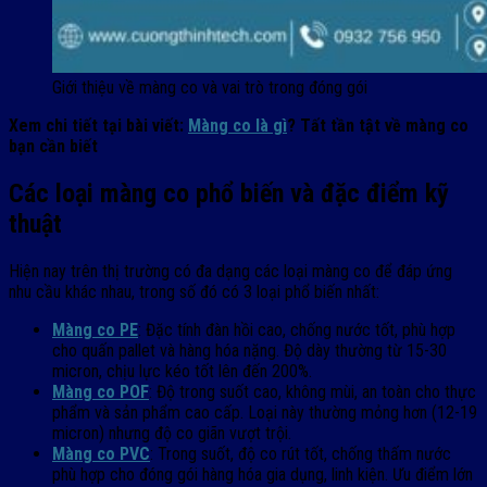
Giới thiệu về màng co và vai trò trong đóng gói
Xem chi tiết tại bài viết:
Màng co là gì
? Tất tần tật về màng co
bạn cần biết
Các loại màng co phổ biến và đặc điểm kỹ
thuật
Hiện nay trên thị trường có đa dạng các loại màng co để đáp ứng
nhu cầu khác nhau, trong số đó có 3 loại phổ biến nhất:
Màng co PE
: Đặc tính đàn hồi cao, chống nước tốt, phù hợp
cho quấn pallet và hàng hóa nặng. Độ dày thường từ 15-30
micron, chịu lực kéo tốt lên đến 200%.
Màng co POF
: Độ trong suốt cao, không mùi, an toàn cho thực
phẩm và sản phẩm cao cấp. Loại này thường mỏng hơn (12-19
micron) nhưng độ co giãn vượt trội.
Màng co PVC
: Trong suốt, độ co rút tốt, chống thấm nước
phù hợp cho đóng gói hàng hóa gia dụng, linh kiện. Ưu điểm lớn