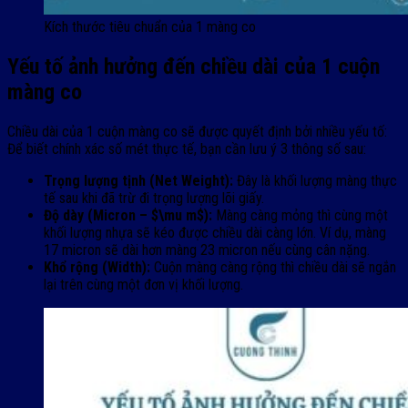
Kích thước tiêu chuẩn của 1 màng co
Yếu tố ảnh hưởng đến chiều dài của 1 cuộn
màng co
Chiều dài của 1 cuộn màng co sẽ được quyết định bởi nhiều yếu tố:
Để biết chính xác số mét thực tế, bạn cần lưu ý 3 thông số sau:
Trọng lượng tịnh (Net Weight):
Đây là khối lượng màng thực
tế sau khi đã trừ đi trọng lượng lõi giấy.
Độ dày (Micron – $\mu m$):
Màng càng mỏng thì cùng một
khối lượng nhựa sẽ kéo được chiều dài càng lớn. Ví dụ, màng
17 micron sẽ dài hơn màng 23 micron nếu cùng cân nặng.
Khổ rộng (Width):
Cuộn màng càng rộng thì chiều dài sẽ ngắn
lại trên cùng một đơn vị khối lượng.