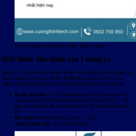
Các loại màng co phổ biến và đặc điểm kỹ thuật
Kích thước tiêu chuẩn của 1 màng co
Câu hỏi 1 cuộn màng co dài bao nhiêu m phụ thuộc vào loại màng, độ
dày và trọng lượng cuộn. Vì thế, độ dài tiêu chuẩn của một cuộn
màng sẽ không cố định, có thể dài từ 30m đến 3000m. Trong đó:
Độ dày phổ biến:
12-30 micron.Màng co POF (màng co nhiệt
thực phẩm, mỹ phẩm) thường mỏng hơn nhiều (từ 12.5 – 19
micron) nên chiều dài mỗi cuộn lớn hơn rất nhiều so với màng
PE
Khổ rộng:
thường thấy sẽ từ 30cm – 1,2m,
Trọng lượng cuộn:
từ 1.2kg đến 50kg.