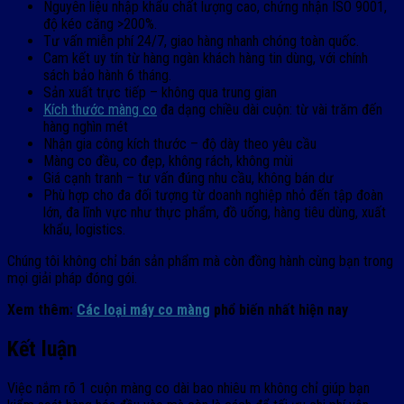
Nguyên liệu nhập khẩu chất lượng cao, chứng nhận ISO 9001,
độ kéo căng >200%.
Tư vấn miễn phí 24/7, giao hàng nhanh chóng toàn quốc.
Cam kết uy tín từ hàng ngàn khách hàng tin dùng, với chính
sách bảo hành 6 tháng.
Sản xuất trực tiếp – không qua trung gian
Kích thước màng co
đa dạng chiều dài cuộn: từ vài trăm đến
hàng nghìn mét
Nhận gia công kích thước – độ dày theo yêu cầu
Màng co đều, co đẹp, không rách, không mùi
Giá cạnh tranh – tư vấn đúng nhu cầu, không bán dư
Phù hợp cho đa đối tượng từ doanh nghiệp nhỏ đến tập đoàn
lớn, đa lĩnh vực như thực phẩm, đồ uống, hàng tiêu dùng, xuất
khẩu, logistics.
Chúng tôi không chỉ bán sản phẩm mà còn đồng hành cùng bạn trong
mọi giải pháp đóng gói.
Xem thêm:
Các loại máy co màng
phổ biến nhất hiện nay
Kết luận
Việc nắm rõ 1 cuộn màng co dài bao nhiêu m không chỉ giúp bạn