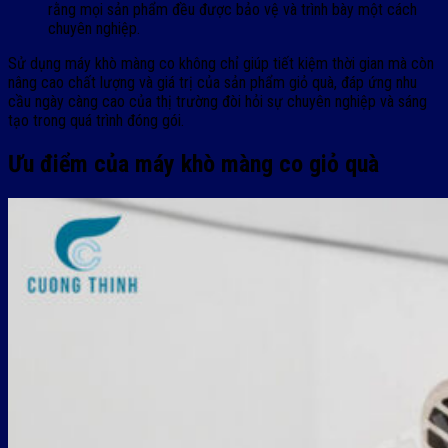
rằng mọi sản phẩm đều được bảo vệ và trình bày một cách
chuyên nghiệp.
Sử dụng máy khò màng co không chỉ giúp tiết kiệm thời gian mà còn
nâng cao chất lượng và giá trị của sản phẩm giỏ quà, đáp ứng nhu
cầu ngày càng cao của thị trường đòi hỏi sự chuyên nghiệp và sáng
tạo trong quá trình đóng gói.
Ưu điểm của máy khò màng co giỏ quà