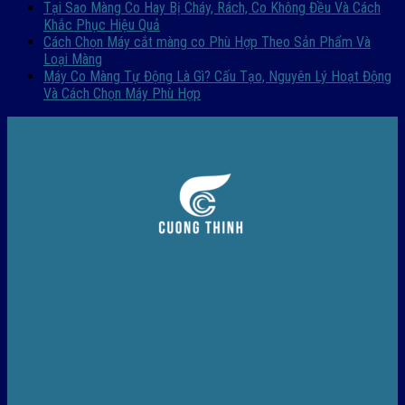
Tại Sao Màng Co Hay Bị Cháy, Rách, Co Không Đều Và Cách
Khắc Phục Hiệu Quả
Cách Chọn Máy cắt màng co Phù Hợp Theo Sản Phẩm Và
Loại Màng
Máy Co Màng Tự Động Là Gì? Cấu Tạo, Nguyên Lý Hoạt Động
Và Cách Chọn Máy Phù Hợp