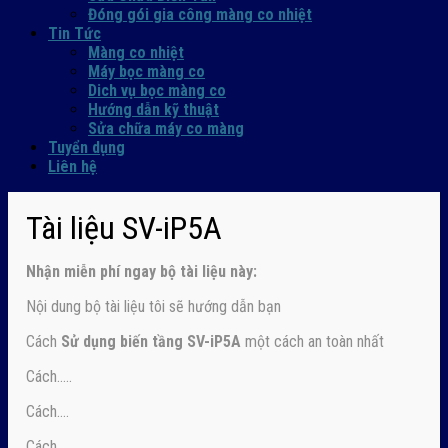
Đóng gói gia công màng co nhiệt
Tin Tức
Màng co nhiệt
Máy bọc màng co
Dich vụ bọc màng co
Hướng dẫn kỹ thuật
Sửa chữa máy co màng
Tuyển dụng
Liên hệ
Tài liệu SV-iP5A
Nhận
miễn phí ngay
bộ tài liệu này:
Nội dung bộ tài liệu tôi sẽ hướng dẫn bạn
Cách
Sử dụng biến tầng SV-iP5A
một cách an toàn nhất
Cách…..
Cách….
Cách
….