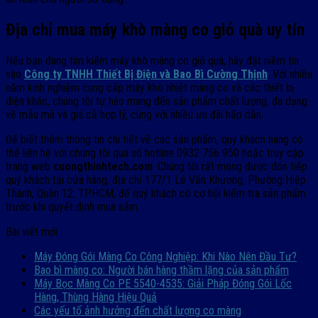
Địa chỉ mua máy khò màng co giỏ quà uy tín
Nếu bạn đang tìm kiếm máy khò màng co giỏ quà, hãy đặt niềm tin
vào
Công ty TNHH Thiết Bị Điện và Bao Bì Cường Thịnh
. Với nhiều
năm kinh nghiệm cung cấp máy khò nhiệt màng co và các thiết bị
điện khác, chúng tôi tự hào mang đến sản phẩm chất lượng, đa dạng
về mẫu mã và giá cả hợp lý, cùng với nhiều ưu đãi hấp dẫn.
Để biết thêm thông tin chi tiết về các sản phẩm, quý khách hàng có
thể liên hệ với chúng tôi qua số hotline 0932 756 950 hoặc truy cập
trang web
cuongthinhtech.com
. Chúng tôi rất mong được đón tiếp
quý khách tại cửa hàng, địa chỉ 177/1 Lê Văn Khương, Phường Hiệp
Thành, Quận 12, TP.HCM, để quý khách có cơ hội kiểm tra sản phẩm
trước khi quyết định mua sắm.
Bài viết mới
Máy Đóng Gói Màng Co Công Nghiệp: Khi Nào Nên Đầu Tư?
Bao bì màng co: Người bán hàng thầm lặng của sản phẩm
Máy Bọc Màng Co PE 5540-4535: Giải Pháp Đóng Gói Lốc
Hàng, Thùng Hàng Hiệu Quả
Các yếu tố ảnh hưởng đến chất lượng co màng