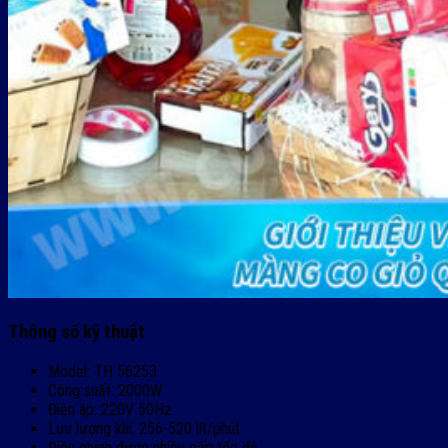
Thông số kỹ thuật
Model: TH 56253
Công suất: 2000W
Điện áp: 220V 50Hz
Lưu lượng khí: 256-520 lít/phút
Điều chỉnh được nhiều cấp tốc độ