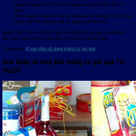
năng đóng gói một cách nhẹ nhàng nhưng vẫn đảm bảo an
toàn.
Dễ sử dụng và bảo trì: Đối với hiệu quả và tiết kiệm chi phí, lựa
chọn máy khò màng co dễ sử dụng và dễ bảo trì.
Lưu ý
: Việc chọn máy khò màng co đúng cho giỏ quà của bạn sẽ
đảm bảo quá trình sản xuất diễn ra thuận lợi và hiệu quả.
Tham khảo:
Vì sao phải sử dụng màng co giỏ quà
Giới thiệu về máy khò màng co giỏ quà TH
56235