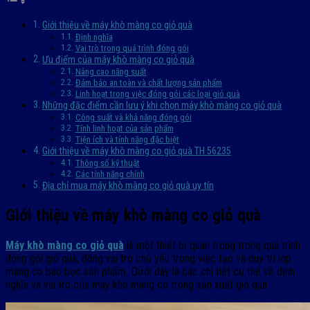
Giới thiệu về máy khò màng co giỏ quà
Định nghĩa
Vai trò trong quá trình đóng gói
Ưu điểm của máy khò màng co giỏ quà
Nâng cao năng suất
Đảm bảo an toàn và chất lượng sản phẩm
Linh hoạt trong việc đóng gói các loại giỏ quà
Những đặc điểm cần lưu ý khi chọn máy khò màng co giỏ quà
Công suất và khả năng đóng gói
Tính linh hoạt của sản phẩm
Tiện ích và tính năng đặc biệt
Giới thiệu về máy khò màng co giỏ quà TH 56235
Thông số kỹ thuật
Các tính năng chính
Địa chỉ mua máy khò màng co giỏ quà uy tín
Giới thiệu về máy khò màng co giỏ quà
Máy khò màng co giỏ quà
là một thiết bị quan trọng trong quá trình
đóng gói giỏ quà, đóng vai trò chủ yếu trong việc tạo và duy trì lớp
màng co bao bọc sản phẩm. Dưới đây là các chi tiết cụ thể về định
nghĩa và vai trò của máy khò màng co trong sản xuất giỏ quà: