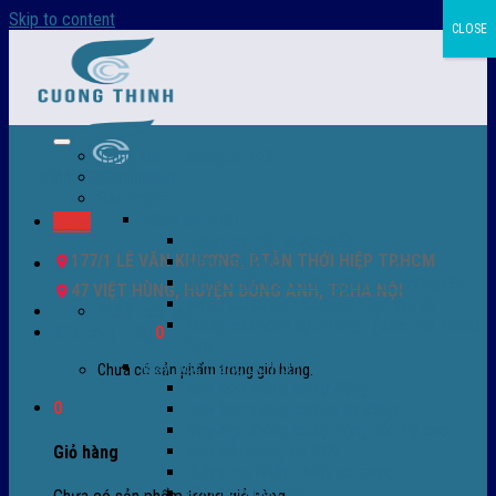
Skip to content
CLOSE
Trang chủ – Màng co POF
Giới thiệu
Sản Phẩm
Màng co nhiệt
Menu
Màng co POF nhập khẩu
177/1 LÊ VĂN KHƯƠNG, P.TÂN THỚI HIỆP TP.HCM
Màng co PVC
Màng quấn PALLET- màng PE- màng chit
47 VIỆT HÙNG, HUYỆN ĐÔNG ANH, TP.HÀ NỘI
Màng skinpack - skinfilm - hút sát da
0932 756 950
Màng co chống tụ sương - ( anti-fog shrink
Giỏ hàng /
0
₫
0
film )
Máy bọc màng co POF
Chưa có sản phẩm trong giỏ hàng.
Máy bọc màng co tự động
0
Máy bọc màng co bán tự động
Máy bọc màng co tự động tốc độ cao
Máy cắt màng co POF
Giỏ hàng
Buồng co nhiệt - Máy co màng
Phụ tùng thay thế