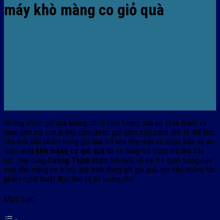
máy khò màng co giỏ quà
Những chiếc giỏ quà không chỉ là biểu tượng của sự chân thành và
quan tâm mà còn là tình cảm được gửi gắm một cách tinh tế. Để làm
cho mỗi sản phẩm trong giỏ quà trở nên đẹp mắt và được bảo vệ an
toàn,
máy khò màng co giỏ quà
đã và đang trở thành trợ thủ đắc
lực. Hãy cùng
Cường Thịnh
khám tìm hiểu về vai trò quan trọng của
máy khò màng co trong quá trình đóng gói giỏ quà, tạo nên những tác
phẩm nghệ thuật độc đáo và ấn tượng nhé.
Mục Lục