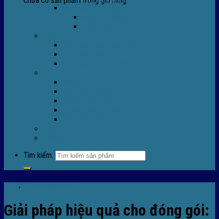
Chưa có sản phẩm trong giỏ hàng.
Máy Móc Công Nghiệp
Máy Hàn Miệng Túi FR-770
Máy Đóng Đai FOREVER
Dịch vụ
Sửa Chữa Máy Bọc Màng Co POF
Sửa Chữa Biến Tần
Đóng gói gia công màng co nhiệt
Tin Tức
Màng co nhiệt
Máy bọc màng co
Dich vụ bọc màng co
Hướng dẫn kỹ thuật
Sửa chữa máy co màng
Tuyển dụng
Liên hệ
Tìm kiếm:
Tin tức
,
TIn tức máy bọc màng co
Giải pháp hiệu quả cho đóng gói: