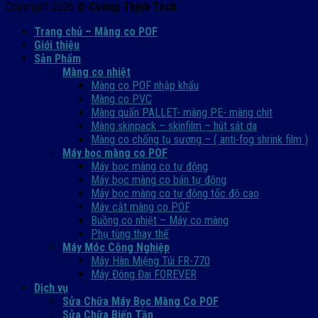
Copyright 2026 ©
Cường Thịnh Tech
Trang chủ – Màng co POF
Giới thiệu
Sản Phẩm
Màng co nhiệt
Màng co POF nhập khẩu
Màng co PVC
Màng quấn PALLET- màng PE- màng chit
Màng skinpack – skinfilm – hút sát da
Màng co chống tụ sương – ( anti-fog shrink film )
Máy bọc màng co POF
Máy bọc màng co tự động
Máy bọc màng co bán tự động
Máy bọc màng co tự động tốc độ cao
Máy cắt màng co POF
Buồng co nhiệt – Máy co màng
Phụ tùng thay thế
Máy Móc Công Nghiệp
Máy Hàn Miệng Túi FR-770
Máy Đóng Đai FOREVER
Dịch vụ
Sửa Chữa Máy Bọc Màng Co POF
Sửa Chữa Biến Tần