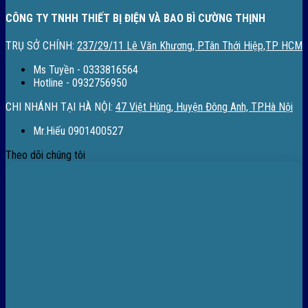
CÔNG TY TNHH THIẾT BỊ ĐIỆN VÀ BAO BÌ CƯỜNG THỊNH
TRỤ SỞ CHÍNH:
237/29/11 Lê Văn Khương, P.Tân Thới Hiệp,TP HCM
Ms Tuyền - 0333816564
Hotline - 0932756950
CHI NHÁNH TẠI HÀ NỘI:
47 Việt Hùng, Huyện Đông Anh, TP.Hà Nội
Mr.Hiếu 0901400527
Theo dõi chúng tôi