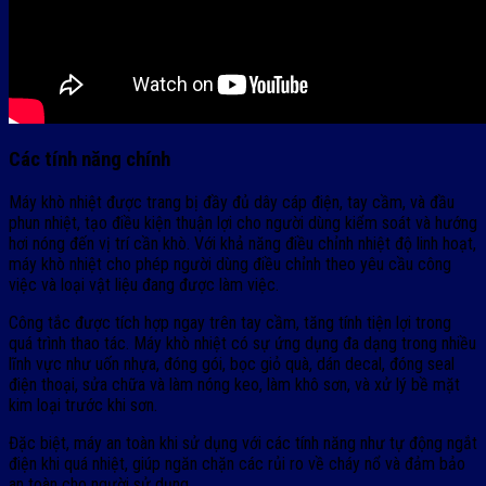
Các tính năng chính
Máy khò nhiệt được trang bị đầy đủ dây cáp điện, tay cầm, và đầu
phun nhiệt, tạo điều kiện thuận lợi cho người dùng kiểm soát và hướng
hơi nóng đến vị trí cần khò. Với khả năng điều chỉnh nhiệt độ linh hoạt,
máy khò nhiệt cho phép người dùng điều chỉnh theo yêu cầu công
việc và loại vật liệu đang được làm việc.
Công tắc được tích hợp ngay trên tay cầm, tăng tính tiện lợi trong
quá trình thao tác. Máy khò nhiệt có sự ứng dụng đa dạng trong nhiều
lĩnh vực như uốn nhựa, đóng gói, bọc giỏ quà, dán decal, đóng seal
điện thoại, sửa chữa và làm nóng keo, làm khô sơn, và xử lý bề mặt
kim loại trước khi sơn.
Đặc biệt, máy an toàn khi sử dụng với các tính năng như tự động ngắt
điện khi quá nhiệt, giúp ngăn chặn các rủi ro về cháy nổ và đảm bảo
an toàn cho người sử dụng.