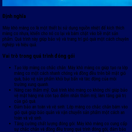
Định nghĩa
Máy khò màng co là một thiết bị sử dụng nguồn nhiệt để kích thích
màng co nhựa, khiến cho nó co lại và bám chặt vào bề mặt sản
phẩm. Quá trình này giúp bảo vệ và trang trí giỏ quà một cách chuyên
nghiệp và hiệu quả.
Vai trò trong quá trình đóng gói
Tạo lớp màng co chắc chắn: Máy khò màng co giúp tạo ra lớp
màng co một cách nhanh chóng và đồng đều trên bề mặt giỏ
quà, bảo vệ sản phẩm khỏi bụi bẩn và tác động của môi
trường xung quanh.
Nâng cao thẩm mỹ: Quá trình khò màng co không chỉ giúp bảo
vệ mặt hàng mà còn tạo điểm nhấn thẩm mỹ, làm tăng giá trị
của giỏ quà.
Đảm bảo an toàn và vệ sinh: Lớp màng co chắc chắn bám vào
giỏ quà giúp bảo quản và vận chuyển sản phẩm một cách an
toàn và vệ sinh.
Tăng cường chất lượng đóng gói: Máy khò màng co cung cấp
sự chắc chắn và đồng đều trong quá trình đóng gói, đảm bảo