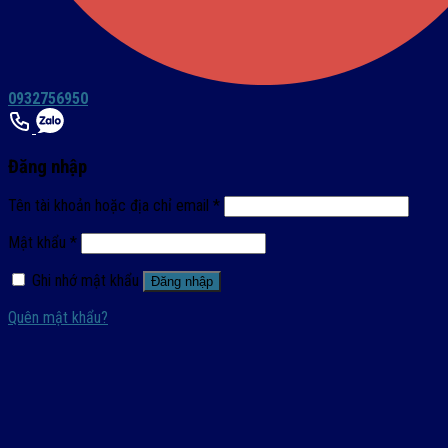
0932756950
Đăng nhập
Tên tài khoản hoặc địa chỉ email
*
Mật khẩu
*
Ghi nhớ mật khẩu
Đăng nhập
Quên mật khẩu?