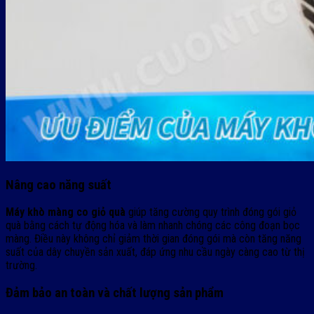
Nâng cao năng suất
Máy khò màng co giỏ quà
giúp tăng cường quy trình đóng gói giỏ
quà bằng cách tự động hóa và làm nhanh chóng các công đoạn bọc
màng. Điều này không chỉ giảm thời gian đóng gói mà còn tăng năng
suất của dây chuyền sản xuất, đáp ứng nhu cầu ngày càng cao từ thị
trường.
Đảm bảo an toàn và chất lượng sản phẩm